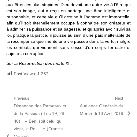
aux êtres les plus stupides. Dieu devait une autre vie à l’être qui
est son image, qui a reçu en partage une âme intelligente et
raisonnable, et cette vie qu’il destine à l’homme est immortelle,
afin qu’il soit éternellement occupé à connaître son créateur et
à admirer sa puissance et sa sagesse, et qu’après avoir suivi sa
loi, pratiqué la justice, il jouisse au sein d’une paix inaltérable de
la récompense que mérite une vie passée dans la vertu, malgré
les combats qui viennent sans cesse d’un corps terrestre et
sujet à la corruption
Sur la Résurrection des morts
XII.
Post Views:
1 267
Navigation
Previous
Next
Previous
Next
Dimanche des Rameaux et
Audience Générale du
de
post:
post:
de la Passion ( Luc 19, 28-
Mercredi 10 Avril 2019
l’article
40) : « Béni soit celui qui
vient, le Roi … » (Francis
Cousin)