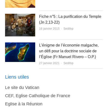
Fiche n°5 : La purification du Temple
(Jn 2,13-22)
Author
16 janvier 2015
Sedifop
L’énigme de l’économie malgache,
un défi pour la doctrine sociale de
l’Église (Fr Manuel Rivero – O.P.)
Author
27 janvier 2021
Sedifop
Liens utiles
Le site du Vatican
CEF, Eglise Catholique de France
Eglise à la Réunion