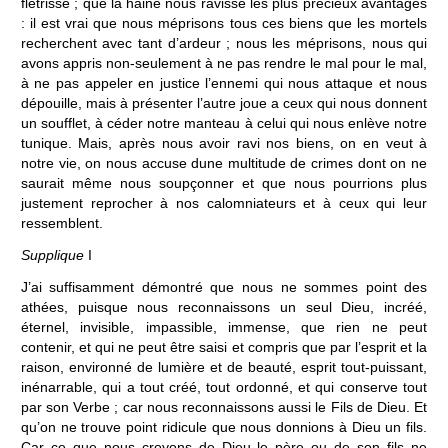
flétrisse ; que la haine nous ravisse les plus précieux avantages
: il est vrai que nous méprisons tous ces biens que les mortels
recherchent avec tant d’ardeur ; nous les méprisons, nous qui
avons appris non-seulement à ne pas rendre le mal pour le mal,
à ne pas appeler en justice l’ennemi qui nous attaque et nous
dépouille, mais à présenter l’autre joue a ceux qui nous donnent
un soufflet, à céder notre manteau à celui qui nous enlève notre
tunique. Mais, après nous avoir ravi nos biens, on en veut à
notre vie, on nous accuse dune multitude de crimes dont on ne
saurait même nous soupçonner et que nous pourrions plus
justement reprocher à nos calomniateurs et à ceux qui leur
ressemblent.
Supplique
I
J’ai suffisamment démontré que nous ne sommes point des
athées, puisque nous reconnaissons un seul Dieu, incréé,
éternel, invisible, impassible, immense, que rien ne peut
contenir, et qui ne peut être saisi et compris que par l’esprit et la
raison, environné de lumière et de beauté, esprit tout-puissant,
inénarrable, qui a tout créé, tout ordonné, et qui conserve tout
par son Verbe ; car nous reconnaissons aussi le Fils de Dieu. Et
qu’on ne trouve point ridicule que nous donnions à Dieu un fils.
Car ce que nous croyons de Dieu le père ou de son fils ne