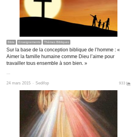
Bible
Enseignements
Thèmes Bibliques
Sur la base de la conception biblique de l’homme : «
Aimer la famille humaine comme Dieu l’aime pour
travailler tous ensemble à son bien. »
…
Author
24 mars 2015
Sedifop
933