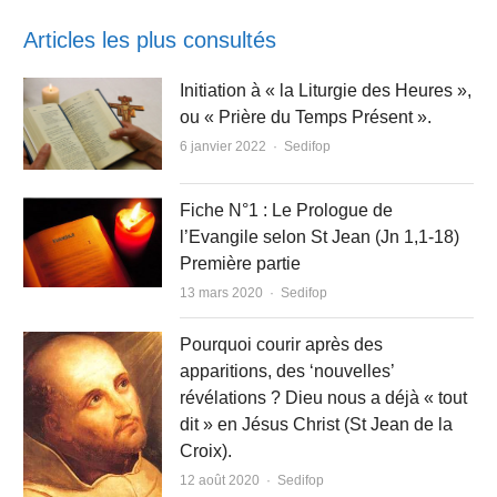
Articles les plus consultés
Initiation à « la Liturgie des Heures »,
ou « Prière du Temps Présent ».
Author
6 janvier 2022
Sedifop
Fiche N°1 : Le Prologue de
l’Evangile selon St Jean (Jn 1,1-18)
Première partie
Author
13 mars 2020
Sedifop
Pourquoi courir après des
apparitions, des ‘nouvelles’
révélations ? Dieu nous a déjà « tout
dit » en Jésus Christ (St Jean de la
Croix).
Author
12 août 2020
Sedifop