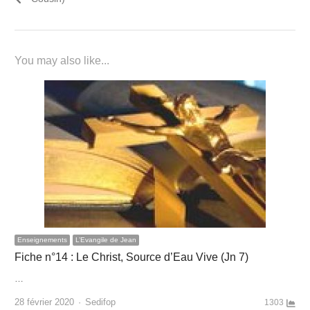
You may also like...
Enseignements
L’Evangile de Jean
Fiche n°14 : Le Christ, Source d’Eau Vive (Jn 7)
…
Author
28 février 2020
Sedifop
1303