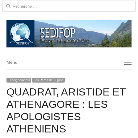
Rechercher :
Menu
Menu
Enseignements
Les Pères de l'Eglise
QUADRAT, ARISTIDE ET
ATHENAGORE : LES
APOLOGISTES
ATHENIENS