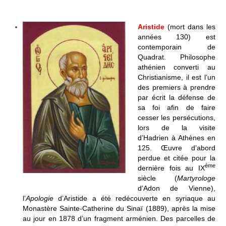
Aristide
(mort dans les
années 130) est
contemporain de
Quadrat. Philosophe
athénien converti au
Christianisme, il est l’un
des premiers à prendre
par écrit la défense de
sa foi afin de faire
cesser les persécutions,
lors de la visite
d’Hadrien à Athènes en
125. Œuvre d’abord
perdue et citée pour la
ème
dernière fois au IX
siècle (
Martyrologe
d’Adon de Vienne),
l’
Apologie
d’Aristide a été redécouverte en syriaque au
Monastère Sainte-Catherine du Sinaï (1889), après la mise
au jour en 1878 d’un fragment arménien. Des parcelles de