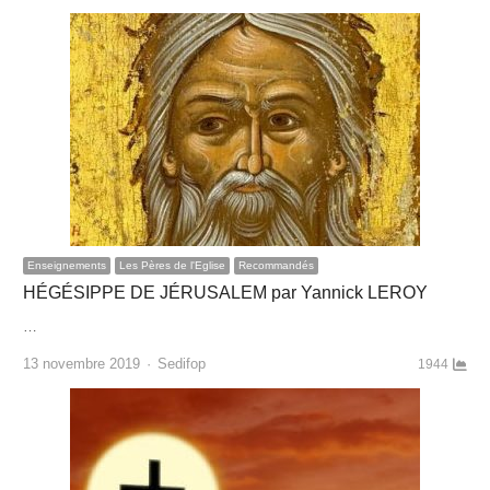
Enseignements
Les Pères de l'Eglise
Recommandés
HÉGÉSIPPE DE JÉRUSALEM par Yannick LEROY
…
Author
13 novembre 2019
Sedifop
1944