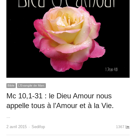
Bible
L’Evangile de Marc
Mc 10,1-31 : le Dieu Amour nous
appelle tous à l’Amour et à la Vie.
…
Author
2 avril 2015
Sedifop
1367