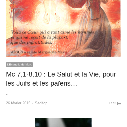
L’Evangile de Marc
Mc 7,1-8,10 : Le Salut et la Vie, pour
les Juifs et les païens…
…
Author
26 février 2015
Sedifop
1772