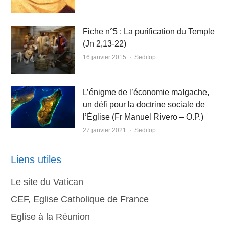
Fiche n°5 : La purification du Temple
(Jn 2,13-22)
Author
16 janvier 2015
Sedifop
L’énigme de l’économie malgache,
un défi pour la doctrine sociale de
l’Église (Fr Manuel Rivero – O.P.)
Author
27 janvier 2021
Sedifop
Liens utiles
Le site du Vatican
CEF, Eglise Catholique de France
Eglise à la Réunion