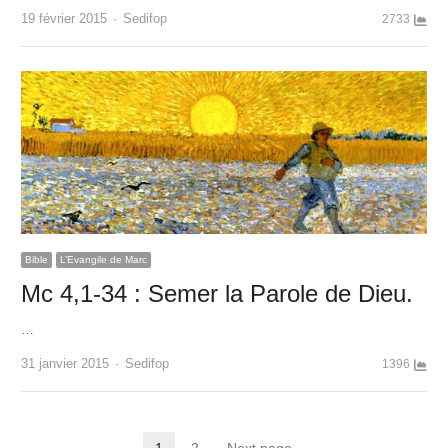
Author
19 février 2015
Sedifop
2733
Bible
L’Evangile de Marc
Mc 4,1-34 : Semer la Parole de Dieu.
…
Author
31 janvier 2015
Sedifop
1396
1
2
Next page