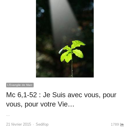
L’Evangile de Marc
Mc 6,1-52 : Je Suis avec vous, pour
vous, pour votre Vie…
…
Author
21 février 2015
Sedifop
1789