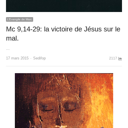
L’Evangile de Marc
Mc 9,14-29: la victoire de Jésus sur le
mal.
…
Author
17 mars 2015
Sedifop
2117