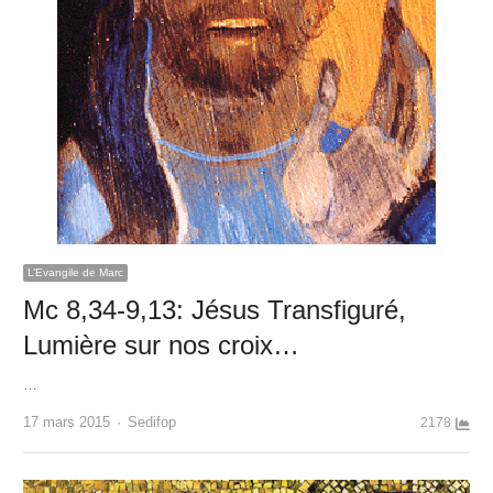
L’Evangile de Marc
Mc 8,34-9,13: Jésus Transfiguré,
Lumière sur nos croix…
…
Author
17 mars 2015
Sedifop
2178