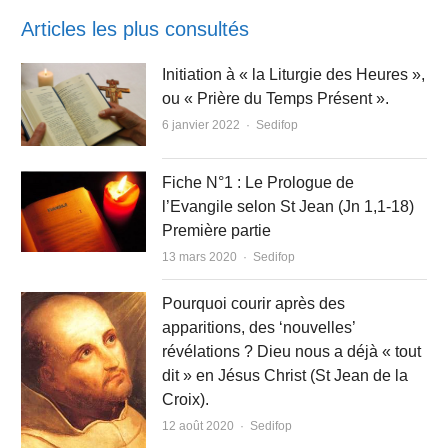
Articles les plus consultés
Initiation à « la Liturgie des Heures »,
ou « Prière du Temps Présent ».
Author
6 janvier 2022
Sedifop
Fiche N°1 : Le Prologue de
l’Evangile selon St Jean (Jn 1,1-18)
Première partie
Author
13 mars 2020
Sedifop
Pourquoi courir après des
apparitions, des ‘nouvelles’
révélations ? Dieu nous a déjà « tout
dit » en Jésus Christ (St Jean de la
Croix).
Author
12 août 2020
Sedifop