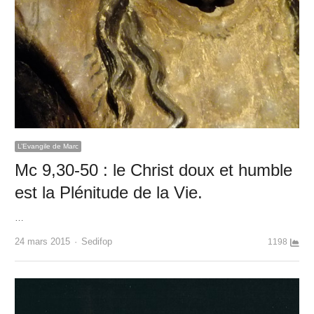
L’Evangile de Marc
Mc 9,30-50 : le Christ doux et humble
est la Plénitude de la Vie.
…
Author
24 mars 2015
Sedifop
1198