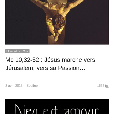
L’Evangile de Marc
Mc 10,32-52 : Jésus marche vers
Jérusalem, vers sa Passion…
…
Author
2 avril 2015
Sedifop
1555