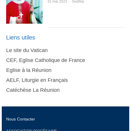
Author
31 mai 2023
Sedifop
Liens utiles
Le site du Vatican
CEF, Eglise Catholique de France
Eglise à la Réunion
AELF, Liturgie en Français
Catéchèse La Réunion
Nous Contacter