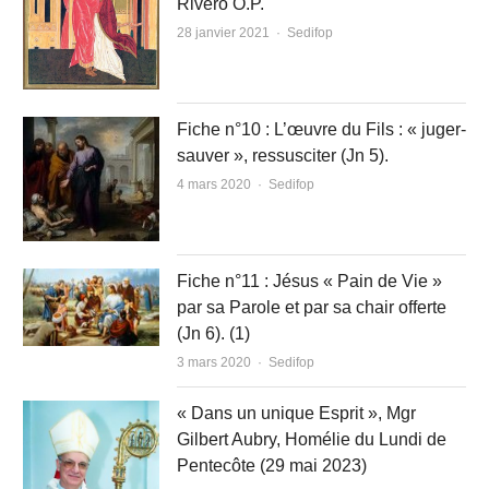
Rivero O.P.
Author
28 janvier 2021
Sedifop
Fiche n°10 : L’œuvre du Fils : « juger-
sauver », ressusciter (Jn 5).
Author
4 mars 2020
Sedifop
Fiche n°11 : Jésus « Pain de Vie »
par sa Parole et par sa chair offerte
(Jn 6). (1)
Author
3 mars 2020
Sedifop
« Dans un unique Esprit », Mgr
Gilbert Aubry, Homélie du Lundi de
Pentecôte (29 mai 2023)