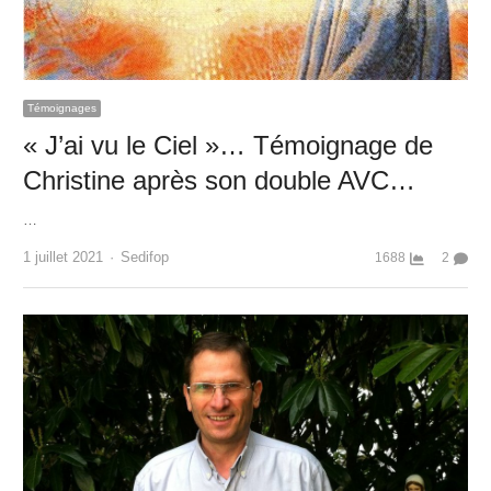
Témoignages
« J’ai vu le Ciel »… Témoignage de
Christine après son double AVC…
…
Author
1 juillet 2021
Sedifop
1688
2