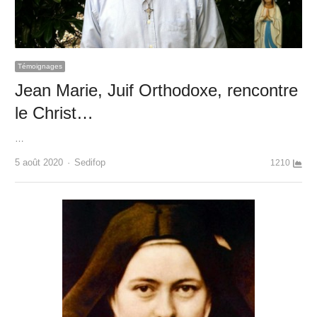
Témoignages
Jean Marie, Juif Orthodoxe, rencontre
le Christ…
…
Author
5 août 2020
Sedifop
1210