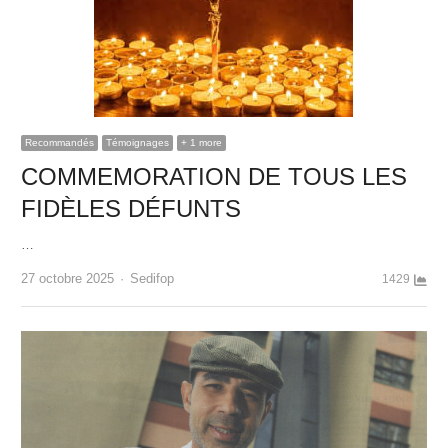
Recommandés
Témoignages
+ 1 more
COMMEMORATION DE TOUS LES
FIDÈLES DÉFUNTS
…
Author
27 octobre 2025
Sedifop
1429