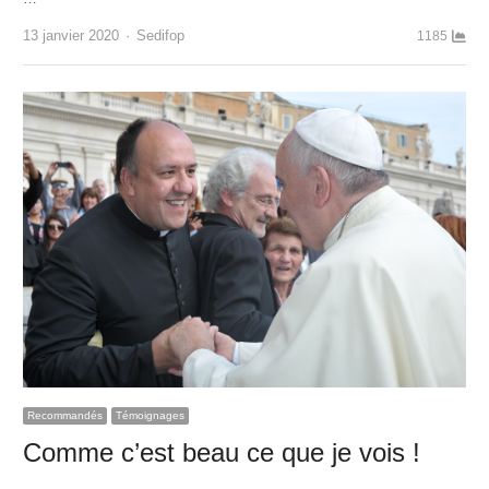
Author
13 janvier 2020
Sedifop
1185
Recommandés
Témoignages
Comme c’est beau ce que je vois !