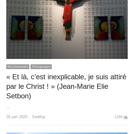
Recommandés
Témoignages
« Et là, c’est inexplicable, je suis attiré
par le Christ ! » (Jean-Marie Elie
Setbon)
…
Author
26 juin 2020
Sedifop
1288