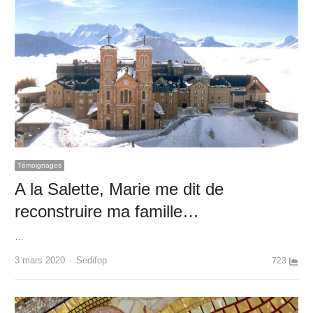
Témoignages
A la Salette, Marie me dit de
reconstruire ma famille…
…
Author
3 mars 2020
Sedifop
723