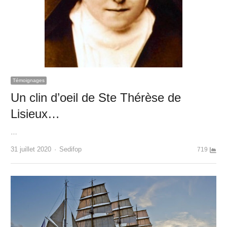
Témoignages
Un clin d’oeil de Ste Thérèse de
Lisieux…
…
Author
31 juillet 2020
Sedifop
719