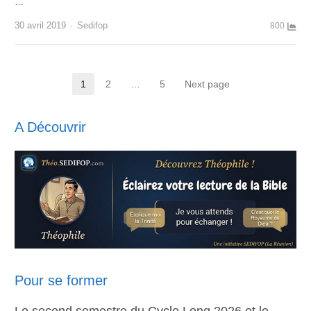
…
Author
30 avril 2019
Sedifop
800
Pagination
1
2
…
5
Next page
Page
Page
Page
des
A Découvrir
publications
Pour se former