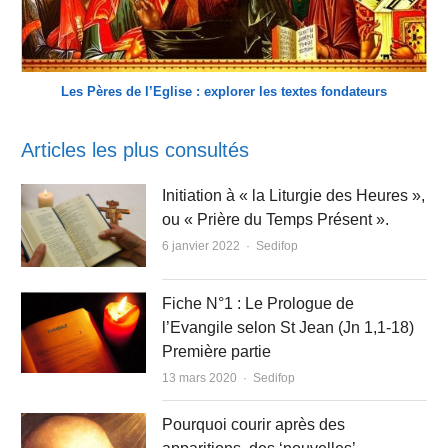
Les Pères de l’Eglise : explorer les textes fondateurs
Articles les plus consultés
Initiation à « la Liturgie des Heures »,
ou « Prière du Temps Présent ».
Author
6 janvier 2022
Sedifop
Fiche N°1 : Le Prologue de
l’Evangile selon St Jean (Jn 1,1-18)
Première partie
Author
13 mars 2020
Sedifop
Pourquoi courir après des