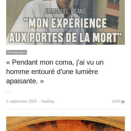
Témoignages
« Pendant mon coma, j’ai vu un
homme entouré d’une lumière
apaisante. »
…
Author
1 septembre 2023
Sedifop
1089