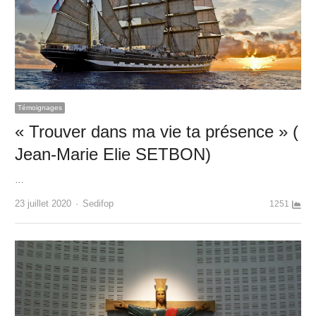
Témoignages
« Trouver dans ma vie ta présence » (
Jean-Marie Elie SETBON)
…
Author
23 juillet 2020
Sedifop
1251