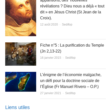
apparitions, des ‘nouvelles’
révélations ? Dieu nous a déjà « tout
dit » en Jésus Christ (St Jean de la
Croix).
Author
12 août 2020
Sedifop
Fiche n°5 : La purification du Temple
(Jn 2,13-22)
Author
16 janvier 2015
Sedifop
L’énigme de l’économie malgache,
un défi pour la doctrine sociale de
l’Église (Fr Manuel Rivero – O.P.)
Author
27 janvier 2021
Sedifop
Liens utiles