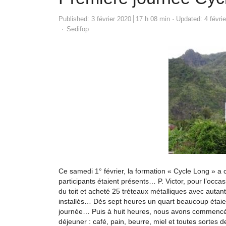
Published:
3 février 2020
17 h 08 min
Updated: 4 févri
Author
Sedifop
Ce samedi 1° février, la formation « Cycle Long » a
participants étaient présents… P. Victor, pour l’occasio
du toit et acheté 25 tréteaux métalliques avec autan
installés… Dès sept heures un quart beaucoup étaien
journée… Puis à huit heures, nous avons commencé pa
déjeuner : café, pain, beurre, miel et toutes sortes 