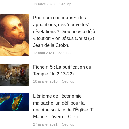
Author
13 mars 2020
Sedifop
Pourquoi courir après des
apparitions, des ‘nouvelles’
révélations ? Dieu nous a déjà
« tout dit » en Jésus Christ (St
Jean de la Croix).
Author
12 août 2020
Sedifop
Fiche n°5 : La purification du
Temple (Jn 2,13-22)
Author
16 janvier 2015
Sedifop
L’énigme de l’économie
malgache, un défi pour la
doctrine sociale de l’Église (Fr
Manuel Rivero – O.P.)
Author
27 janvier 2021
Sedifop