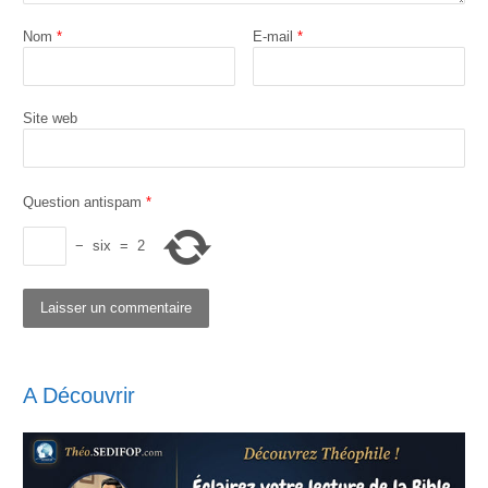
Nom
*
E-mail
*
Site web
Question antispam
*
−
six
=
2
A Découvrir