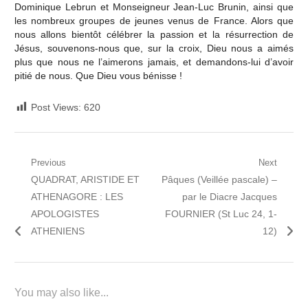
Dominique Lebrun et Monseigneur Jean-Luc Brunin, ainsi que
les nombreux groupes de jeunes venus de France. Alors que
nous allons bientôt célébrer la passion et la résurrection de
Jésus, souvenons-nous que, sur la croix, Dieu nous a aimés
plus que nous ne l’aimerons jamais, et demandons-lui d’avoir
pitié de nous. Que Dieu vous bénisse !
Post Views:
620
Navigation
Previous
Next
Previous
Next
QUADRAT, ARISTIDE ET
Pâques (Veillée pascale) –
de
post:
post:
ATHENAGORE : LES
par le Diacre Jacques
l’article
APOLOGISTES
FOURNIER (St Luc 24, 1-
ATHENIENS
12)
You may also like...