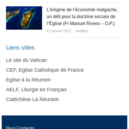
L’énigme de l’économie malgache,
un défi pour la doctrine sociale de
l’Église (Fr Manuel Rivero – O.P.)
Author
27 janvier 2021
Sedifop
Liens utiles
Le site du Vatican
CEF, Eglise Catholique de France
Eglise à la Réunion
AELF, Liturgie en Français
Catéchèse La Réunion
Nous Contacter