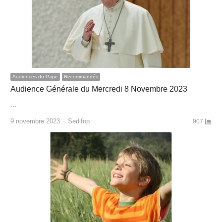
Audiences du Pape
Recommandés
Audience Générale du Mercredi 8 Novembre 2023
…
Author
9 novembre 2023
Sedifop
907