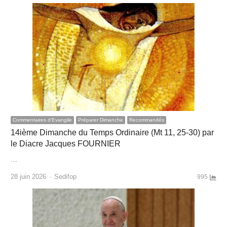
Commentaires d'Evangile
Préparer Dimanche
Recommandés
14ième Dimanche du Temps Ordinaire (Mt 11, 25-30) par
le Diacre Jacques FOURNIER
…
Author
28 juin 2026
Sedifop
995