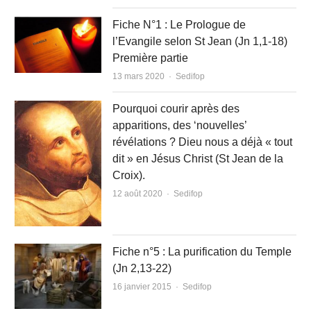
Fiche N°1 : Le Prologue de
l’Evangile selon St Jean (Jn 1,1-18)
Première partie
Author
13 mars 2020
Sedifop
Pourquoi courir après des
apparitions, des ‘nouvelles’
révélations ? Dieu nous a déjà « tout
dit » en Jésus Christ (St Jean de la
Croix).
Author
12 août 2020
Sedifop
Fiche n°5 : La purification du Temple
(Jn 2,13-22)
Author
16 janvier 2015
Sedifop