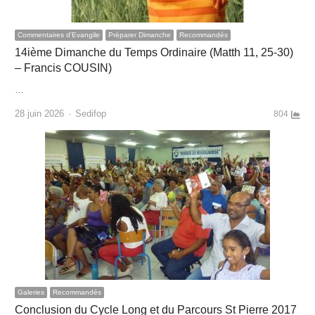
Commentaires d'Evangile
Préparer Dimanche
Recommandés
14ième Dimanche du Temps Ordinaire (Matth 11, 25-30)
– Francis COUSIN)
…
Author
28 juin 2026
Sedifop
804
Galeries
Recommandés
Conclusion du Cycle Long et du Parcours St Pierre 2017