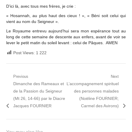
D’ici là, avec tous mes frères, je crie :
« Hosannah, au plus haut des cieux ! », « Béni soit celui qui
vient au nom du Seigneur ».
Le Royaume entrevu aujourd’hui sera mon espérance tout au
long de cette semaine de descente aux enfers, avant de voir se
lever le petit matin du soleil levant : celui de Pâques. AMEN
Post Views:
1 222
Navigation
Previous
Next
Previous
Next
Dimanche des Rameaux et
L’accompagnement spirituel
de
post:
post:
de la Passion du Seigneur
des personnes malades
l’article
(Mt 26, 14-66) par le Diacre
(Noëline FOURNIER;
Jacques FOURNIER
Carmel des Avirons)