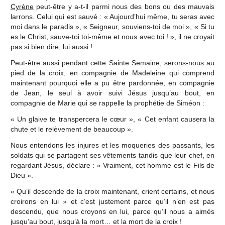
Cyrène
peut-être y a-t-il parmi nous des bons ou des mauvais
larrons. Celui qui est sauvé : « Aujourd’hui même, tu seras avec
moi dans le paradis », « Seigneur, souviens-toi de moi », « Si tu
es le Christ, sauve-toi toi-même et nous avec toi ! », il ne croyait
pas si bien dire, lui aussi !
Peut-être aussi pendant cette Sainte Semaine, serons-nous au
pied de la croix, en compagnie de Madeleine qui comprend
maintenant pourquoi elle a pu être pardonnée, en compagnie
de Jean, le seul à avoir suivi Jésus jusqu’au bout, en
compagnie de Marie qui se rappelle la prophétie de Siméon :
« Un glaive te transpercera le cœur », « Cet enfant causera la
chute et le relèvement de beaucoup ».
Nous entendons les injures et les moqueries des passants, les
soldats qui se partagent ses vêtements tandis que leur chef, en
regardant Jésus, déclare : « Vraiment, cet homme est le Fils de
Dieu ».
« Qu’il descende de la croix maintenant, crient certains, et nous
croirons en lui » et c’est justement parce qu’il n’en est pas
descendu, que nous croyons en lui, parce qu’il nous a aimés
jusqu’au bout, jusqu’à la mort… et la mort de la croix !