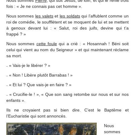
Nous sommes
Pierre
, qui suit Jésus, de loin, et qui le renie trois
fois : « Je ne connais pas cet homme ».
Nous sommes
les valets
et
les soldats
qui l’affublent comme un
roi de comédie, le soufflètent et se moquent de lui et se mettent
à genoux devant lui : « Salut, roi des juifs, devine qui t’a
frappé ? »
Nous sommes
cette foule
qui a crié : « Hosannah ! Béni soit
celui qui vient au nom du Seigneur » et qui maintenant réclame
sa mort.
₋ « Vais-je le libérer ? »
₋ « Non ! Libère plutôt Barrabas ! »
₋ « Et lui ? Que vais-je en faire ? »
₋ « Crucifie-le ! », « Que son sang retombe sur nous et sur nos
enfants ».
Ils ne croyaient pas si bien dire. C’est le Baptême et
l’Eucharistie qui sont annoncés.
Nous
sommes