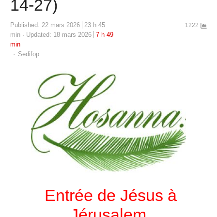
14-27)
Published:
22 mars 2026
23 h 45
1222
min
Updated: 18 mars 2026
7 h 49
min
Author
Sedifop
Entrée de Jésus à
Jérusalem