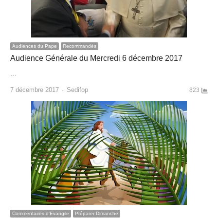
Audiences du Pape
Recommandés
Audience Générale du Mercredi 6 décembre 2017
…
Author
7 décembre 2017
Sedifop
823
Commentaires d'Evangile
Préparer Dimanche