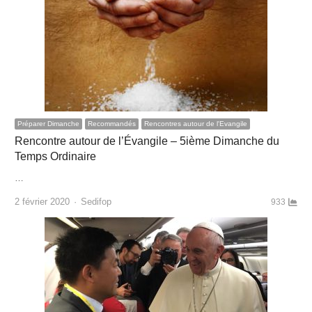
Préparer Dimanche
Recommandés
Rencontres autour de l'Evangile
Rencontre autour de l’Évangile – 5ième Dimanche du
Temps Ordinaire
…
Author
2 février 2020
Sedifop
933