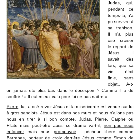
Judas, qui,
pendant ce
temps-là, n’a
pu survivre à
sa trahison.
Il n’a plus
osé croiser
le regard de
Jésus, il
savait, dès
lors, que sa
vie était
finie, sans
objet… A-t-
on jamais été plus bas dans le désespoir ? Comme il a dû
souffrir ! « Il eut mieux valu pour lui ne pas naître ».
Pierre
, lui, a osé revoir Jésus et la miséricorde est venue sur lui
à gros sanglots. Jésus est dans nos murs et nous n’allons pas
nous en tirer à si bon compte. Judas, Pierre, Caïphe ou
Pilate mais peut-être aussi ce drame va-t-il,
non pas nous
enfoncer
mais nous
promouvoir
: pécheur libéré comme
Barrabas
, porteur de croix derrière Jésus comme
Simon de