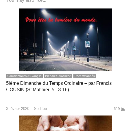
You may also like...
Commentaires d'Evangile
Préparer Dimanche
Recommandés
5ième Dimanche du Temps Ordinaire – par Francis
COUSIN (St Matthieu 5,13-16)
…
Author
3 février 2020
Sedifop
619