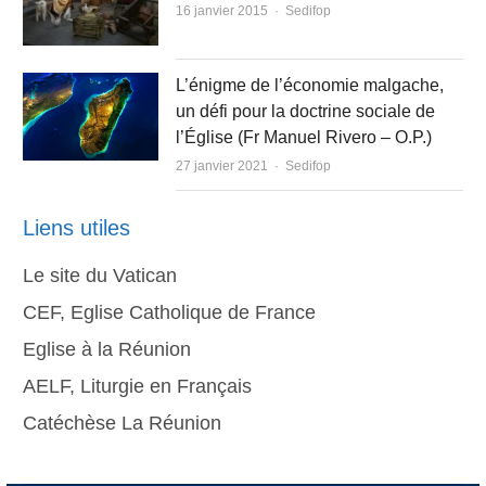
Author
16 janvier 2015
Sedifop
L’énigme de l’économie malgache,
un défi pour la doctrine sociale de
l’Église (Fr Manuel Rivero – O.P.)
Author
27 janvier 2021
Sedifop
Liens utiles
Le site du Vatican
CEF, Eglise Catholique de France
Eglise à la Réunion
AELF, Liturgie en Français
Catéchèse La Réunion