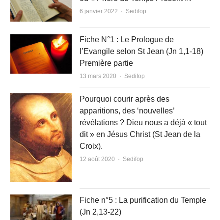
Author
6 janvier 2022
Sedifop
Fiche N°1 : Le Prologue de
l’Evangile selon St Jean (Jn 1,1-18)
Première partie
Author
13 mars 2020
Sedifop
Pourquoi courir après des
apparitions, des ‘nouvelles’
révélations ? Dieu nous a déjà « tout
dit » en Jésus Christ (St Jean de la
Croix).
Author
12 août 2020
Sedifop
Fiche n°5 : La purification du Temple
(Jn 2,13-22)