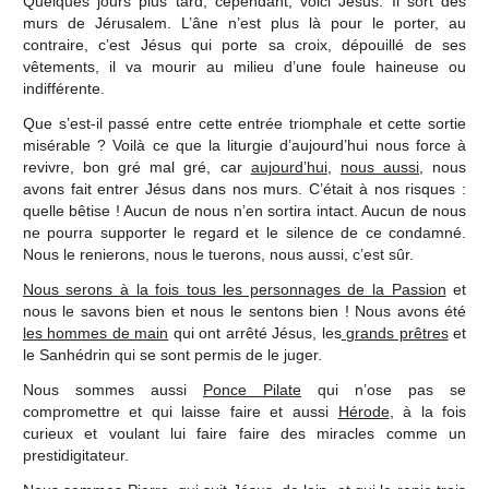
Quelques jours plus tard, cependant, voici Jésus. Il sort des
murs de Jérusalem. L’âne n’est plus là pour le porter, au
contraire, c’est Jésus qui porte sa croix, dépouillé de ses
vêtements, il va mourir au milieu d’une foule haineuse ou
indifférente.
Que s’est-il passé entre cette entrée triomphale et cette sortie
misérable ? Voilà ce que la liturgie d’aujourd’hui nous force à
revivre, bon gré mal gré, car
aujourd’hui
,
nous aussi
, nous
avons fait entrer Jésus dans nos murs. C’était à nos risques :
quelle bêtise ! Aucun de nous n’en sortira intact. Aucun de nous
ne pourra supporter le regard et le silence de ce condamné.
Nous le renierons, nous le tuerons, nous aussi, c’est sûr.
Nous serons à la fois tous les personnages de la Passion
et
nous le savons bien et nous le sentons bien ! Nous avons été
les hommes de main
qui ont arrêté Jésus, les
grands prêtres
et
le Sanhédrin qui se sont permis de le juger.
Nous sommes aussi
Ponce Pilate
qui n’ose pas se
compromettre et qui laisse faire et aussi
Hérode
, à la fois
curieux et voulant lui faire faire des miracles comme un
prestidigitateur.