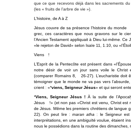
que ce que recevons déjà dans les sacrements du b
(les « fruits de l’arbre de vie »).
L’histoire, de A à Z
Jésus couvre de sa présence l’histoire du monde
grec, ces caractères que nous gravons sur le cier
l’Ancien Testament appliquait à Dieu lui-même. Ce Jé
«le rejeton de David» selon Isaïe 11, 1.10, ou «l’Ét
Viens !
L’Esprit de la Pentecôte est présent dans «l’Épouse»
notre désir de voir un jour sans voile le Christ
(comparer Romains 8, 26-27). L’eucharistie doit êt
témoigner que le monde ne va pas vers l’absurde, p
crient : «*
viens, Seigneur Jésus
» et qui seront ent
*
Viens, Seigneur Jésus !
À la suite de l’Apocal
Jésus !» (et non pas «Christ est venu, Christ est 
de Jésus. Même les premiers chrétiens de langue gr
22). On peut lire :
maran atha
: le Seigneur est 
interprétations, en une ambiguïté voulue, étaient in
nous le possédions dans la routine des dimanches, 