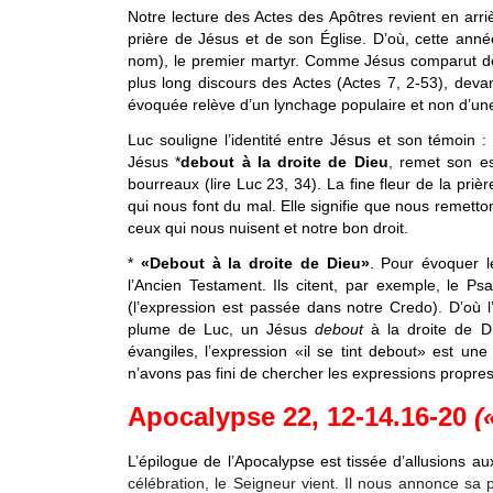
Notre lecture des Actes des Apôtres revient en arr
prière de Jésus et de son Église. D’où, cette anné
nom), le premier martyr. Comme Jésus comparut dev
plus long discours des Actes (Actes 7, 2-53), devant 
évoquée relève d’un lynchage populaire et non d’une 
Luc souligne l’identité entre Jésus et son témoin :
Jésus *
debout à la droite de Dieu
, remet son e
bourreaux (lire Luc 23, 34). La fine fleur de la prièr
qui nous font du mal. Elle signifie que nous remetton
ceux qui nous nuisent et notre bon droit.
*
«Debout à la droite de Dieu»
. Pour évoquer l
l’Ancien Testament. Ils citent, par exemple, le P
(l’expression est passée dans notre Credo). D’où 
plume de Luc, un Jésus
debout
à la droite de Di
évangiles, l’expression «il se tint debout» est un
n’avons pas fini de chercher les expressions propre
Apocalypse 22, 12-14.16-20
(
L’épilogue de l’Apocalypse est tissée d’allusions au
célébration, le Seigneur vient. Il nous annonce sa 