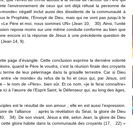
ente l’environnement de ceux qui ont déjà réfusé la personne de
 «monde» négatif inclut aussi des dissidents de la communauté à
us le Prophète, l’Envoyé de Dieu, mais qui ne vont pas jusqu’à le
 «Le Père et moi, nous sommes UN» (Jean 10, 30). Ainsi, l’unité
ssion repose moins sur une même conduite conforme au bien que
ne encore ici la réponse de Jésus à une précédente question de
 (Jean 14, 9).
ette page d’évangile. Cette conclusion exprime la dernière volonté
désire, quand le Père le voudra, c’est la réunion finale des croyants
 terme de leur pèlerinage dans la grisaille terrestre. Car si Dieu
ger entre «le monde» du refus de la foi et ceux qui, par Jésus, ont
m
– le nom de «Père», bien sûr. Et ce nom, «je le ferai connaître»
ici à l’œuvre de l’Esprit Saint, le Défenseur qui, au long des âges,
ples est le résultat de son amour ; elle en est aussi l’expression.
oire de l’alliance : après la révélation du Sinaï, la gloire de Dieu
 40, 34). De son vivant, Jésus a été, selon Jean, la gloire de Dieu
cette gloire habite dans la communauté des croyants (17, 22) »