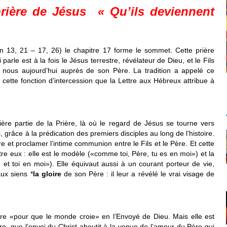
rière de Jésus « Qu’ils deviennent
n 13, 21 – 17, 26) le chapitre 17 forme le sommet. Cette prière
arle est à la fois le Jésus terrestre, révélateur de Dieu, et le Fils
r nous aujourd’hui auprès de son Père. La tradition a appelé ce
cette fonction d’intercession que la Lettre aux Hébreux attribue à
ère partie de la Prière, là où le regard de Jésus se tourne vers
i, grâce à la prédication des premiers disciples au long de l’histoire.
 et proclamer l’intime communion entre le Fils et le Père. Et cette
tre eux : elle est le modèle («comme toi, Père, tu es en moi») et la
, et toi en moi»). Elle équivaut aussi à un courant porteur de vie,
aux siens *
la gloire
de son Père : il leur a révélé le vrai visage de
ire «pour que le monde croie» en l’Envoyé de Dieu. Mais elle est
e, que l’envoi du Christ aboutit à la venue de l’amour du Père qui