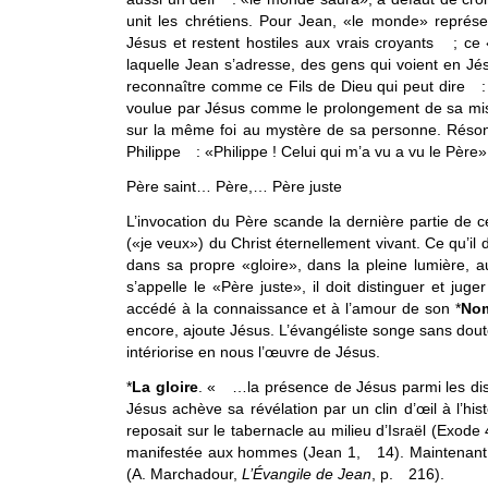
unit les chrétiens. Pour Jean, «le monde» représ
Jésus et restent hostiles aux vrais croyants ; ce
laquelle Jean s’adresse, des gens qui voient en Jés
reconnaître comme ce Fils de Dieu qui peut dire :
voulue par Jésus comme le prolongement de sa mi
sur la même foi au mystère de sa personne. Réson
Philippe : «Philippe ! Celui qui m’a vu a vu le Père»
Père saint… Père,… Père juste
L’invocation du Père scande la dernière partie de c
(«je veux») du Christ éternellement vivant. Ce qu’il 
dans sa propre «gloire», dans la pleine lumière, au
s’appelle le «Père juste», il doit distinguer et ju
accédé à la connaissance et à l’amour de son *
No
encore, ajoute Jésus. L’évangéliste songe sans doute 
intériorise en nous l’œuvre de Jésus.
*
La gloire
. « …la présence de Jésus parmi les disci
Jésus achève sa révélation par un clin d’œil à l’hist
reposait sur le tabernacle au milieu d’Israël (Exode
manifestée aux hommes (Jean 1, 14). Maintenant 
(A. Marchadour,
L’Évangile de Jean
, p. 216).