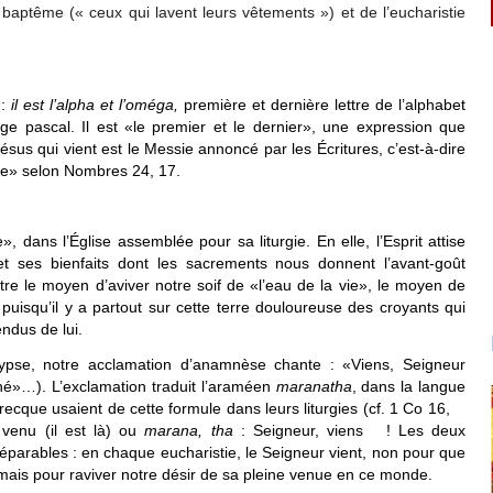
aptême (« ceux qui lavent leurs vêtements ») et de l’eucharistie
 :
il est l’alpha et l’oméga,
première et dernière lettre de l’alphabet
ge pascal. Il est «le premier et le dernier», une expression que
sus qui vient est le Messie annoncé par les Écritures, c’est-à-dire
oile» selon Nombres 24, 17.
, dans l’Église assemblée pour sa liturgie. En elle, l’Esprit attise
 et ses bienfaits dont les sacrements nous donnent l’avant-goût
re le moyen d’aviver notre soif de «l’eau de la vie», le moyen de
uisqu’il y a partout sur cette terre douloureuse des croyants qui
endus de lui.
ypse, notre acclamation d’anamnèse chante : «Viens, Seigneur
né»…). L’exclamation traduit l’araméen
maranatha
, dans la langue
ecque usaient de cette formule dans leurs liturgies (cf. 1 Co 16,
venu (il est là) ou
marana, tha
: Seigneur, viens ! Les deux
séparables : en chaque eucharistie, le Seigneur vient, non pour que
mais pour raviver notre désir de sa pleine venue en ce monde.