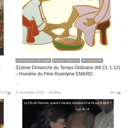
Commentaires d'Evangile
Préparer Dimanche
Recommandés
r
31ième Dimanche du Temps Ordinaire (Mt 23, 1-12)
– Homélie du Père Rodolphe EMARD
…
Author
2 novembre 2023
Sedifop
722
967