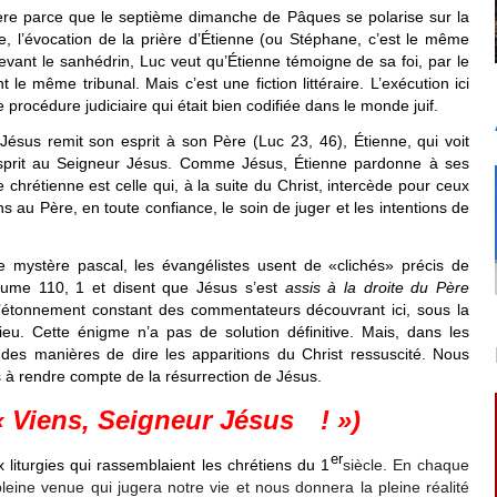
ière parce que le septième dimanche de Pâques se polarise sur la
e, l’évocation de la prière d’Étienne (ou Stéphane, c’est le même
ant le sanhédrin, Luc veut qu’Étienne témoigne de sa foi, par le
le même tribunal. Mais c’est une fiction littéraire. L’exécution ici
procédure judiciaire qui était bien codifiée dans le monde juif.
 Jésus remit son esprit à son Père (Luc 23, 46), Étienne, qui voit
sprit au Seigneur Jésus. Comme Jésus, Étienne pardonne à ses
e chrétienne est celle qui, à la suite du Christ, intercède pour ceux
s au Père, en toute confiance, le soin de juger et les intentions de
e mystère pascal, les évangélistes usent de «clichés» précis de
saume 110, 1 et disent que Jésus s’est
assis
à la droite du Père
l’étonnement constant des commentateurs découvrant ici, sous la
eu. Cette énigme n’a pas de solution définitive. Mais, dans les
e des manières de dire les apparitions du Christ ressuscité. Nous
s à rendre compte de la résurrection de Jésus.
« Viens, Seigneur Jésus ! »)
er
x liturgies qui rassemblaient les chrétiens du 1
siècle. En chaque
pleine venue qui jugera notre vie et nous donnera la pleine réalité