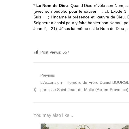
*
Le Nom de Dieu
. Quand Dieu révèle son Nom, san
(avec son peuple, pour le sauver ; cf. Exode 3, 
Suis» ; il incarne la présence et l’œuvre de Dieu.
Seigneur a choisi pour y faire habiter son Nom» ; po
Jean 2, 21). Jésus lui-même est le Nom de Dieu ;
Post Views:
657
Navigation
Previous
Previous
L’Ascension – Homélie du Frère Daniel BOURG
de
post:
paroisse Saint-Jean-de-Malte (Aix-en-Provence)
l’article
You may also like...