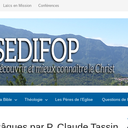
Laïcs en Mission
Conférences
a Bible
Théologie
Les Pères de l’Eglise
Questions de 
ques par P. Claude Tassin