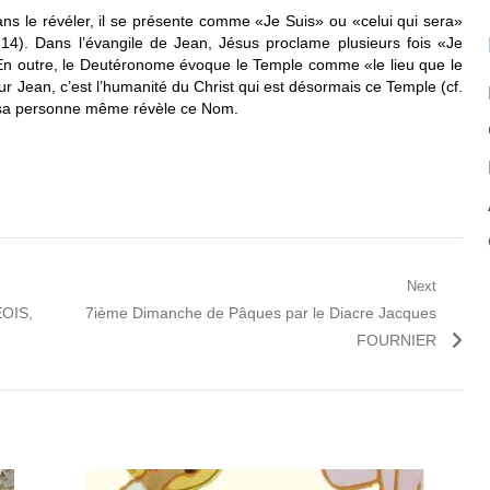
s le révéler, il se présente comme «Je Suis» ou «celui qui sera»
14). Dans l’évangile de Jean, Jésus proclame plusieurs fois «Je
 En outre, le Deutéronome évoque le Temple comme «le lieu que le
ur Jean, c’est l’humanité du Christ qui est désormais ce Temple (cf.
 sa personne même révèle ce Nom.
Next
Next
EOIS,
7ième Dimanche de Pâques par le Diacre Jacques
post:
FOURNIER