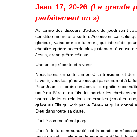
Jean 17, 20-26
(La grande p
parfaitement un »)
Au terme des discours d’adieux du jeudi saint Jea
constitue même une sorte d’Ascension, car celui qui p
glorieux, vainqueur de la mort, qui intercède pou
chapitre «prière sacerdotale» justement à cause de 
Jésus, grand prêtre céleste.
Une unité présente et à venir
Nous lisons en cette année C la troisième et derni
l’avenir, vers les générations qui parviendront à la fo
Pour Jean, « croire en Jésus » signifie reconnaître
unité du Père et du Fils doit souder les chrétiens en
source de leurs relations fraternelles («moi en eux
grâce au Fils qui «vit par le Père» et qui a donné 
Dieu dans toute sa clarté.
L’unité comme témoignage
L’unité de la communauté est la condition nécessa
aussi un défi : «le monde saura», à défaut de croir