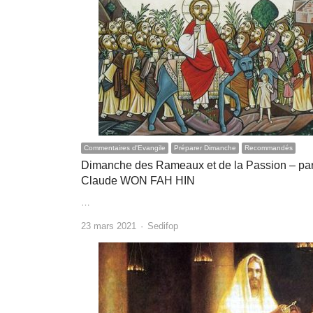
Commentaires d'Evangile
Préparer Dimanche
Recommandés
Dimanche des Rameaux et de la Passion – pa
Claude WON FAH HIN
…
Author
23 mars 2021
Sedifop