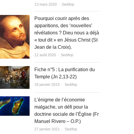
Author
13 mars 2020
Sedifop
Pourquoi courir après des
apparitions, des ‘nouvelles’
révélations ? Dieu nous a déjà
« tout dit » en Jésus Christ (St
Jean de la Croix).
Author
12 août 2020
Sedifop
Fiche n°5 : La purification du
Temple (Jn 2,13-22)
Author
16 janvier 2015
Sedifop
L’énigme de l’économie
malgache, un défi pour la
doctrine sociale de l’Église (Fr
Manuel Rivero – O.P.)
Author
27 janvier 2021
Sedifop