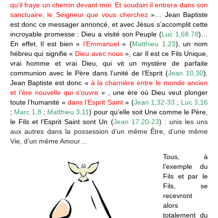
qu’il fraye un chemin devant moi. Et soudain il entrera dans son
sanctuaire, le Seigneur que vous cherchez
»… Jean Baptiste
est donc ce messager annoncé, et avec Jésus s’accomplit cette
incroyable promesse : Dieu a visité son Peuple (
Luc 1,68.78
)…
En effet, Il est bien «
l’Emmanuel
» (
Matthieu 1,23
), un nom
hébreu qui signifie «
Dieu avec nous
», car Il est ce Fils Unique,
vrai homme et vrai Dieu, qui vit un mystère de parfaite
communion avec le Père dans l’unité de l’Esprit (
Jean 10,30
).
Jean Baptiste est donc «
à la charnière entre le monde ancien
et l’ère nouvelle qui s’ouvre
» , une ère où Dieu veut plonger
toute l’humanité «
dans l’Esprit Saint
» (
Jean 1,32-33
;
Luc 3,16
;
Marc 1,8
;
Matthieu 3,11
) pour qu’elle soit Une comme le Père,
le Fils et l’Esprit Saint sont Un (
Jean 17,20-23
) : unis les uns
aux autres dans la possession d’un même Être, d’une même
Vie, d’un même Amour…
Tous, à
l’exemple du
Fils et par le
Fils, se
recevront
alors
totalement du