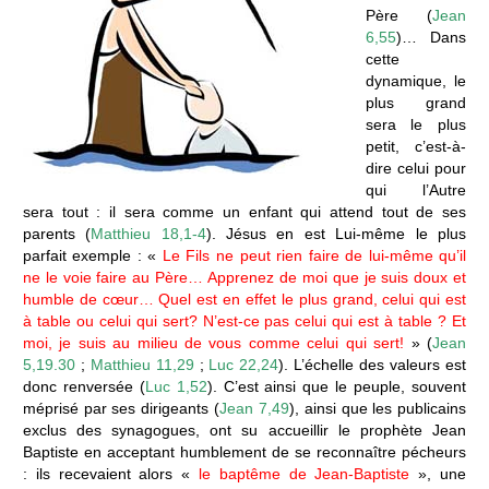
Père (
Jean
6,55
)… Dans
cette
dynamique, le
plus grand
sera le plus
petit, c’est-à-
dire celui pour
qui l’Autre
sera tout : il sera comme un enfant qui attend tout de ses
parents (
Matthieu 18,1-4
). Jésus en est Lui-même le plus
parfait exemple : «
Le Fils ne peut rien faire de lui-même qu’il
ne le voie faire au Père… Apprenez de moi que je suis doux et
humble de cœur… Quel est en effet le plus grand, celui qui est
à table ou celui qui sert? N’est-ce pas celui qui est à table ? Et
moi, je suis au milieu de vous comme celui qui sert!
» (
Jean
5,19.30
;
Matthieu 11,29
;
Luc 22,24
). L’échelle des valeurs est
donc renversée (
Luc 1,52
). C’est ainsi que le peuple, souvent
méprisé par ses dirigeants (
Jean 7,49
), ainsi que les publicains
exclus des synagogues, ont su accueillir le prophète Jean
Baptiste en acceptant humblement de se reconnaître pécheurs
: ils recevaient alors «
le baptême de Jean-Baptiste
», une