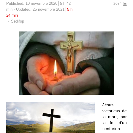
Published:
10 novembre 2020
5 h 42
2084
min
Updated: 25 novembre 2021
5 h
24 min
Author
Sedifop
Jésus
victorieux de
la mort, par
la foi d’un
centurion