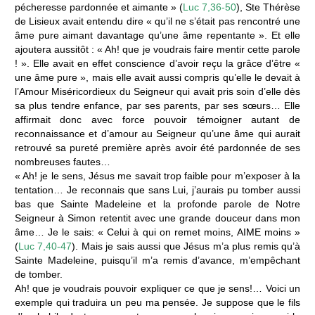
pécheresse pardonnée et aimante » (
Luc 7,36-50
), Ste Thérèse
de Lisieux avait entendu dire « qu’il ne s’était pas rencontré une
âme pure aimant davantage qu’une âme repentante ». Et elle
ajoutera aussitôt : « Ah! que je voudrais faire mentir cette parole
! ». Elle avait en effet conscience d’avoir reçu la grâce d’être «
une âme pure », mais elle avait aussi compris qu’elle le devait à
l’Amour Miséricordieux du Seigneur qui avait pris soin d’elle dès
sa plus tendre enfance, par ses parents, par ses sœurs… Elle
affirmait donc avec force pouvoir témoigner autant de
reconnaissance et d’amour au Seigneur qu’une âme qui aurait
retrouvé sa pureté première après avoir été pardonnée de ses
nombreuses fautes…
« Ah! je le sens, Jésus me savait trop faible pour m’exposer à la
tentation… Je reconnais que sans Lui, j’aurais pu tomber aussi
bas que Sainte Madeleine et la profonde parole de Notre
Seigneur à Simon retentit avec une grande douceur dans mon
âme… Je le sais: « Celui à qui on remet moins, AIME moins »
(
Luc 7,40-47
). Mais je sais aussi que Jésus m’a plus remis qu’à
Sainte Madeleine, puisqu’il m’a remis d’avance, m’empêchant
de tomber.
Ah! que je voudrais pouvoir expliquer ce que je sens!… Voici un
exemple qui traduira un peu ma pensée. Je suppose que le fils