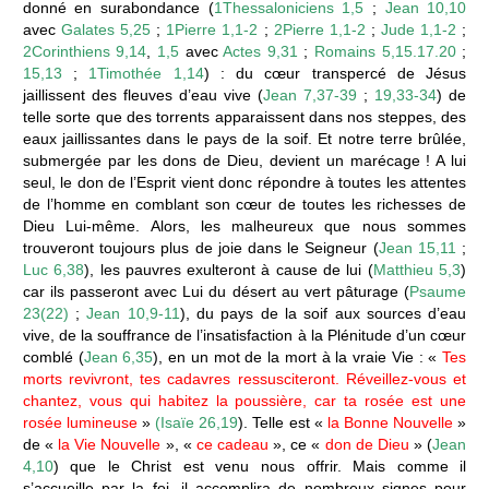
donné en surabondance (
1Thessaloniciens 1,5
;
Jean 10,10
avec
Galates 5,25
;
1Pierre 1,1-2
;
2Pierre 1,1-2
;
Jude 1,1-2
;
2Corinthiens 9,14
,
1,5
avec
Actes 9,31
;
Romains 5,15.17.20
;
15,13
;
1Timothée 1,14
) : du cœur transpercé de Jésus
jaillissent des fleuves d’eau vive (
Jean 7,37-39
;
19,33-34
) de
telle sorte que des torrents apparaissent dans nos steppes, des
eaux jaillissantes dans le pays de la soif. Et notre terre brûlée,
submergée par les dons de Dieu, devient un marécage ! A lui
seul, le don de l’Esprit vient donc répondre à toutes les attentes
de l’homme en comblant son cœur de toutes les richesses de
Dieu Lui-même. Alors, les malheureux que nous sommes
trouveront toujours plus de joie dans le Seigneur (
Jean 15,11
;
Luc 6,38
), les pauvres exulteront à cause de lui (
Matthieu 5,3
)
car ils passeront avec Lui du désert au vert pâturage (
Psaume
23(22)
;
Jean 10,9-11
), du pays de la soif aux sources d’eau
vive, de la souffrance de l’insatisfaction à la Plénitude d’un cœur
comblé (
Jean 6,35
), en un mot de la mort à la vraie Vie : «
Tes
morts revivront, tes cadavres ressusciteront. Réveillez-vous et
chantez, vous qui habitez la poussière, car ta rosée est une
rosée lumineuse
»
(Isaïe 26,19
). Telle est «
la Bonne Nouvelle
»
de «
la Vie Nouvelle
», «
ce cadeau
», ce «
don de Dieu
» (
Jean
4,10
) que le Christ est venu nous offrir. Mais comme il
s’accueille par la foi, il accomplira de nombreux signes pour