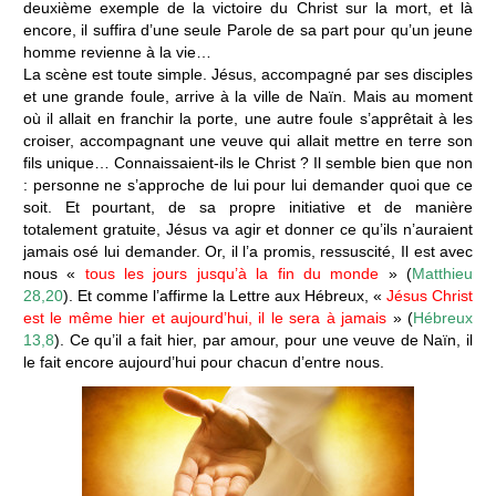
deuxième exemple de la victoire du Christ sur la mort, et là
encore, il suffira d’une seule Parole de sa part pour qu’un jeune
homme revienne à la vie…
La scène est toute simple. Jésus, accompagné par ses disciples
et une grande foule, arrive à la ville de Naïn. Mais au moment
où il allait en franchir la porte, une autre foule s’apprêtait à les
croiser, accompagnant une veuve qui allait mettre en terre son
fils unique… Connaissaient-ils le Christ ? Il semble bien que non
: personne ne s’approche de lui pour lui demander quoi que ce
soit. Et pourtant, de sa propre initiative et de manière
totalement gratuite, Jésus va agir et donner ce qu’ils n’auraient
jamais osé lui demander. Or, il l’a promis, ressuscité, Il est avec
nous «
tous les jours jusqu’à la fin du monde
» (
Matthieu
28,20
). Et comme l’affirme la Lettre aux Hébreux, «
Jésus Christ
est le même hier et aujourd’hui, il le sera à jamais
» (
Hébreux
13,8
). Ce qu’il a fait hier, par amour, pour une veuve de Naïn, il
le fait encore aujourd’hui pour chacun d’entre nous.