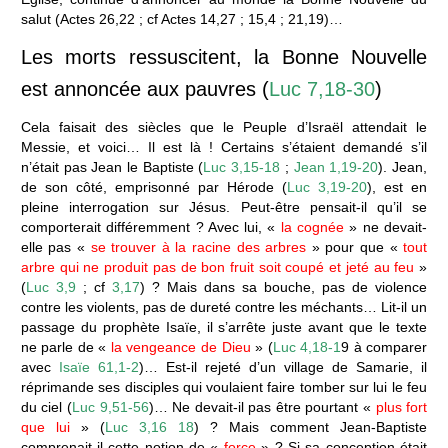
salut (Actes 26,22 ; cf Actes 14,27 ; 15,4 ; 21,19)…
Les morts ressuscitent, la Bonne Nouvelle
est annoncée aux pauvres (
Luc 7,18-30
)
Cela faisait des siècles que le Peuple d’Israël attendait le
Messie, et voici… Il est là ! Certains s’étaient demandé s’il
n’était pas Jean le Baptiste (
Luc 3,15-18
;
Jean 1,19-20
). Jean,
de son côté, emprisonné par Hérode (
Luc 3,19-20
), est en
pleine interrogation sur Jésus. Peut-être pensait-il qu’il se
comporterait différemment ? Avec lui, «
la cognée
» ne devait-
elle pas «
se trouver à la racine des arbres
» pour que «
tout
arbre qui ne produit pas de bon fruit soit coupé et jeté au feu
»
(
Luc 3,9
; cf
3,17
) ? Mais dans sa bouche, pas de violence
contre les violents, pas de dureté contre les méchants… Lit-il un
passage du prophète Isaïe, il s’arrête juste avant que le texte
ne parle de «
la vengeance de Dieu
» (
Luc 4,18-1
9 à comparer
avec
Isaïe 61,1-2
)… Est-il rejeté d’un village de Samarie, il
réprimande ses disciples qui voulaient faire tomber sur lui le feu
du ciel (
Luc 9,51-56
)… Ne devait-il pas être pourtant «
plus fort
que lui
» (
Luc 3,16 18
) ? Mais comment Jean-Baptiste
comprenait-il cette notion de «
force
» ? Si sa conception était