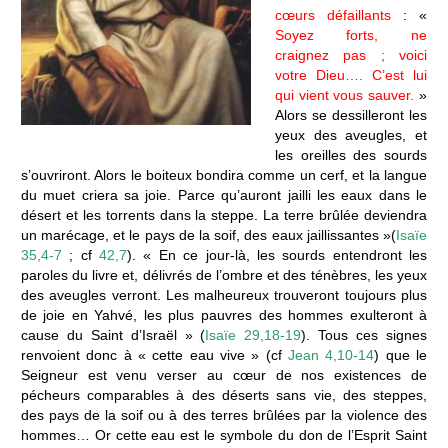
cœurs défaillants
: «
Soyez forts, ne
craignez pas ; voici
votre Dieu…. C’est lui
qui vient vous sauver.
»
Alors se dessilleront les
yeux des aveugles, et
les oreilles des sourds
s’ouvriront. Alors le boiteux bondira comme un cerf, et la langue
du muet criera sa joie. Parce qu’auront jailli les eaux dans le
désert et les torrents dans la steppe. La terre brûlée deviendra
un marécage, et le pays de la soif, des eaux jaillissantes »(
Isaïe
35,4-7
; cf
42,7
). « En ce jour-là, les sourds entendront les
paroles du livre et, délivrés de l’ombre et des ténèbres, les yeux
des aveugles verront. Les malheureux trouveront toujours plus
de joie en Yahvé, les plus pauvres des hommes exulteront à
cause du Saint d’Israël » (
Isaïe 29,18-19
). Tous ces signes
renvoient donc à « cette eau vive » (cf
Jean 4,10-14
) que le
Seigneur est venu verser au cœur de nos existences de
pécheurs comparables à des déserts sans vie, des steppes,
des pays de la soif ou à des terres brûlées par la violence des
hommes… Or cette eau est le symbole du don de l’Esprit Saint