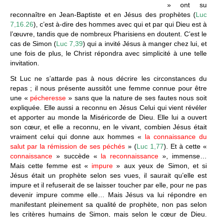
» ont su
reconnaître en Jean-Baptiste et en Jésus des prophètes (
Luc
7,16.26
), c’est à-dire des hommes avec qui et par qui Dieu est à
l’œuvre, tandis que de nombreux Pharisiens en doutent. C’est le
cas de Simon (
Luc 7,39
) qui a invité Jésus à manger chez lui, et
une fois de plus, le Christ répondra avec simplicité à une telle
invitation.
St Luc ne s’attarde pas à nous décrire les circonstances du
repas ; il nous présente aussitôt une femme connue pour être
une «
pécheresse
» sans que la nature de ses fautes nous soit
expliquée. Elle aussi a reconnu en Jésus Celui qui vient révéler
et apporter au monde la Miséricorde de Dieu. Elle lui a ouvert
son cœur, et elle a reconnu, en le vivant, combien Jésus était
vraiment celui qui donne aux hommes «
la connaissance du
salut par la rémission de ses péchés
» (
Luc 1,77
). Et à cette «
connaissance
» succède «
la reconnaissance
», immense…
Mais cette femme est «
impure
» aux yeux de Simon, et si
Jésus était un prophète selon ses vues, il saurait qu’elle est
impure et il refuserait de se laisser toucher par elle, pour ne pas
devenir impure comme elle… Mais Jésus va lui répondre en
manifestant pleinement sa qualité de prophète, non pas selon
les critères humains de Simon, mais selon le cœur de Dieu.