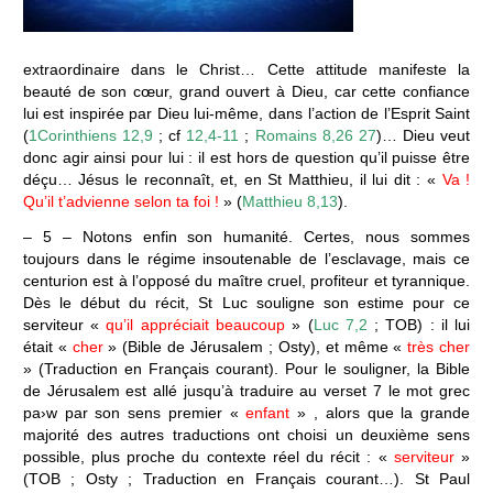
extraordinaire dans le Christ… Cette attitude manifeste la
beauté de son cœur, grand ouvert à Dieu, car cette confiance
lui est inspirée par Dieu lui-même, dans l’action de l’Esprit Saint
(
1Corinthiens 12,9
; cf
12,4-11
;
Romains 8,26 27
)… Dieu veut
donc agir ainsi pour lui : il est hors de question qu’il puisse être
déçu… Jésus le reconnaît, et, en St Matthieu, il lui dit : «
Va !
Qu’il t’advienne selon ta foi !
» (
Matthieu 8,13
).
– 5 – Notons enfin son humanité. Certes, nous sommes
toujours dans le régime insoutenable de l’esclavage, mais ce
centurion est à l’opposé du maître cruel, profiteur et tyrannique.
Dès le début du récit, St Luc souligne son estime pour ce
serviteur «
qu’il appréciait beaucoup
» (
Luc 7,2
; TOB) : il lui
était «
cher
» (Bible de Jérusalem ; Osty), et même «
très cher
» (Traduction en Français courant). Pour le souligner, la Bible
de Jérusalem est allé jusqu’à traduire au verset 7 le mot grec
pa›w par son sens premier «
enfant
» , alors que la grande
majorité des autres traductions ont choisi un deuxième sens
possible, plus proche du contexte réel du récit : «
serviteur
»
(TOB ; Osty ; Traduction en Français courant…). St Paul