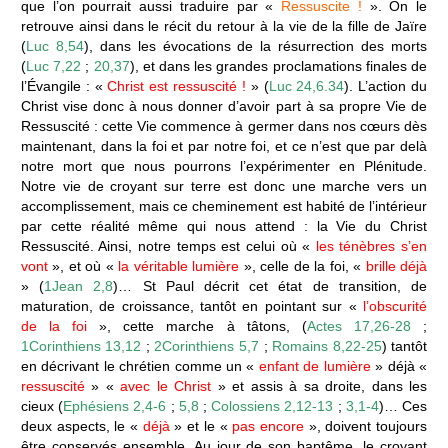
que l’on pourrait aussi traduire par «
Ressuscite !
». On le
retrouve ainsi dans le récit du retour à la vie de la fille de Jaïre
(
Luc 8,54
), dans les évocations de la résurrection des morts
(
Luc 7,22
;
20,37
), et dans les grandes proclamations finales de
l’Évangile : «
Christ est ressuscité !
» (
Luc 24,6.34
). L’action du
Christ vise donc à nous donner d’avoir part à sa propre Vie de
Ressuscité : cette Vie commence à germer dans nos cœurs dès
maintenant, dans la foi et par notre foi, et ce n’est que par delà
notre mort que nous pourrons l’expérimenter en Plénitude.
Notre vie de croyant sur terre est donc une marche vers un
accomplissement, mais ce cheminement est habité de l’intérieur
par cette réalité même qui nous attend : la Vie du Christ
Ressuscité. Ainsi, notre temps est celui où «
les ténèbres s’en
vont
», et où «
la véritable lumière
», celle de la foi, «
brille déjà
» (
1Jean 2,8
)… St Paul décrit cet état de transition, de
maturation, de croissance, tantôt en pointant sur «
l’obscurité
de la foi
», cette marche à tâtons, (
Actes 17,26-28
;
1Corinthiens 13,12
;
2Corinthiens 5,7
;
Romains 8,22-25
) tantôt
en décrivant le chrétien comme un «
enfant de lumière
» déjà «
ressuscité
» «
avec le Christ
» et assis à sa droite, dans les
cieux (
Ephésiens 2,4-6
;
5,8
;
Colossiens 2,12-13
;
3,1-4
)… Ces
deux aspects, le «
déjà
» et le «
pas encore
», doivent toujours
être conservés ensemble. Au jour de son baptême, le croyant