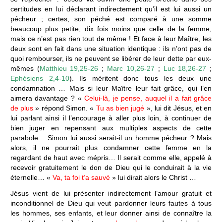
certitudes en lui déclarant indirectement qu’il est lui aussi un
pécheur ; certes, son péché est comparé à une somme
beaucoup plus petite, dix fois moins que celle de la femme,
mais ce n’est pas rien tout de même ! Et face à leur Maître, les
deux sont en fait dans une situation identique : ils n’ont pas de
quoi rembourser, ils ne peuvent se libérer de leur dette par eux-
mêmes (
Matthieu 19,25-26
;
Marc 10,26-27
;
Luc 18,26-27
;
Ephésiens 2,4-10
). Ils méritent donc tous les deux une
condamnation … Mais si leur Maître leur fait grâce, qui l’en
aimera davantage ? «
Celui-là, je pense, auquel il a fait grâce
de plus
» répond Simon. «
Tu as bien jugé
», lui dit Jésus, et en
lui parlant ainsi il l’encourage à aller plus loin, à continuer de
bien juger en repensant aux multiples aspects de cette
parabole… Simon lui aussi serait-il un homme pécheur ? Mais
alors, il ne pourrait plus condamner cette femme en la
regardant de haut avec mépris… Il serait comme elle, appelé à
recevoir gratuitement le don de Dieu qui le conduirait à la vie
éternelle… «
Va, ta foi t’a sauvé
» lui dirait alors le Christ …
Jésus vient de lui présenter indirectement l’amour gratuit et
inconditionnel de Dieu qui veut pardonner leurs fautes à tous
les hommes, ses enfants, et leur donner ainsi de connaître la