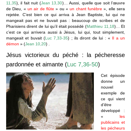
11,35
), il fait nuit (
Jean 13,30
)… Aussi, quelle que soit l’œuvre
de Dieu, «
un air de flûte
» ou «
un chant funèbre
», elle sera
rejetée. C’est bien ce qui arriva à Jean Baptiste, lui qui ne
mangeait pas et ne buvait pas : beaucoup de scribes et de
Pharisiens dirent de lui qu’il était possédé (
Matthieu 11,18
)… Et
c’est ce qui arrivera aussi à Jésus, lui qui, tout simplement,
mangeait et buvait (
Luc 7,33-35
) ; ils diront de lui : «
Il a un
démon
» (
Jean 10,20
) .
Jésus victorieux du péché : la pécheresse
pardonnée et aimante (
Luc 7,36-50
)
Cet épisode
donne un
nouvel
exemple de
ce qui vient
d’être
développé :
«
les
publicains et
les pécheurs