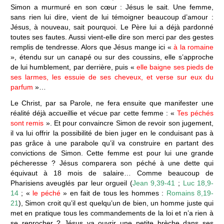
Simon a murmuré en son cœur : Jésus le sait. Une femme,
sans rien lui dire, vient de lui témoigner beaucoup d’amour :
Jésus, à nouveau, sait pourquoi. Le Père lui a déjà pardonné
toutes ses fautes. Aussi vient-elle dire son merci par des gestes
remplis de tendresse. Alors que Jésus mange ici «
à la romaine
», étendu sur un canapé ou sur des coussins, elle s’approche
de lui humblement, par derrière, puis «
elle baigne ses pieds de
ses larmes, les essuie de ses cheveux, et verse sur eux du
parfum
»…
Le Christ, par sa Parole, ne fera ensuite que manifester une
réalité déjà accueillie et vécue par cette femme : «
Tes péchés
sont remis
». Et pour convaincre Simon de revoir son jugement,
il va lui offrir la possibilité de bien juger en le conduisant pas à
pas grâce à une parabole qu’il va construire en partant des
convictions de Simon. Cette femme est pour lui une grande
pécheresse ? Jésus comparera son péché à une dette qui
équivaut à 18 mois de salaire… Comme beaucoup de
Pharisiens aveuglés par leur orgueil (
Jean 9,39-41
;
Luc 18,9-
14
; «
le péché
» en fait de tous les hommes :
Romains 8,19-
21
), Simon croit qu’il est quelqu’un de bien, un homme juste qui
met en pratique tous les commandements de la loi et n’a rien à
se reprocher ? Jésus va ouvrir une petite brèche dans ses