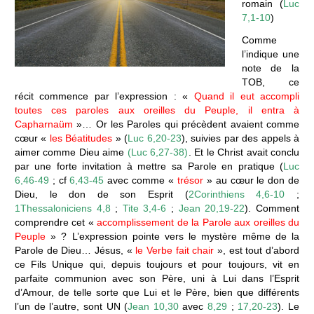
romain (
Luc
7,1-10
)
Comme
l’indique une
note de la
TOB, ce
récit commence par l’expression : «
Quand il eut accompli
toutes ces paroles aux oreilles du Peuple, il entra à
Capharnaüm
»… Or les Paroles qui précèdent avaient comme
cœur «
les Béatitudes
» (
Luc 6,20-23
), suivies par des appels à
aimer comme Dieu aime
(Luc 6,27-38)
. Et le Christ avait conclu
par une forte invitation à mettre sa Parole en pratique (
Luc
6,46-49
; cf
6,43-45
avec comme «
trésor
» au cœur le don de
Dieu, le don de son Esprit (
2Corinthiens 4,6-10
;
1Thessaloniciens 4,8
;
Tite 3,4-6
;
Jean 20,19-22
). Comment
comprendre cet «
accomplissement de la Parole aux oreilles du
Peuple
» ? L’expression pointe vers le mystère même de la
Parole de Dieu… Jésus, «
le Verbe fait chair
», est tout d’abord
ce Fils Unique qui, depuis toujours et pour toujours, vit en
parfaite communion avec son Père, uni à Lui dans l’Esprit
d’Amour, de telle sorte que Lui et le Père, bien que différents
l’un de l’autre, sont UN (
Jean 10,30
avec
8,29
;
17,20-23
). Le