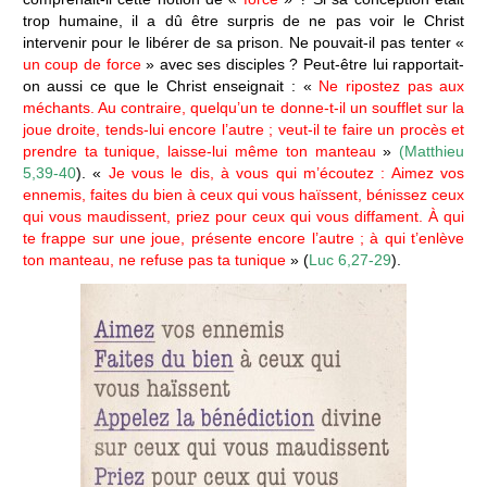
trop humaine, il a dû être surpris de ne pas voir le Christ
intervenir pour le libérer de sa prison. Ne pouvait-il pas tenter «
un coup de force
» avec ses disciples ? Peut-être lui rapportait-
on aussi ce que le Christ enseignait : «
Ne ripostez pas aux
méchants. Au contraire, quelqu’un te donne-t-il un soufflet sur la
joue droite, tends-lui encore l’autre ; veut-il te faire un procès et
prendre ta tunique, laisse-lui même ton manteau
»
(Matthieu
5,39-40
). «
Je vous le dis, à vous qui m’écoutez : Aimez vos
ennemis, faites du bien à ceux qui vous haïssent, bénissez ceux
qui vous maudissent, priez pour ceux qui vous diffament. À qui
te frappe sur une joue, présente encore l’autre ; à qui t’enlève
ton manteau, ne refuse pas ta tunique
» (
Luc 6,27-29
).