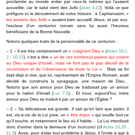
proclamée au monde entier par ceux-là mêmes qui l’avaient
accueillie, car le salut vient des Juifs (
Jean 4,22
). Voilà ce que
préfigure ici le déroulement de notre histoire : à Capharnaüm, «
les anciens des Juifs
» avaient bien accueilli Jésus, et par eux,
l’esclave d’un centurion romain sera lui aussi l’heureux
bénéficiaire de la Bonne Nouvelle…
Notons quelques traits de la personnalité de ce centurion :
– 1 – Il est très certainement un «
craignant Dieu
» (
Actes 10,1-
2
;
10,22
), c’est à dire «
un de ces nombreux païens qui croient
au Dieu unique
d’Israël, mais ne font pas le pas décisif de la
circoncision et de l’observance de toute la Loi
» . Mais sa foi
était déjà si vive, que lui, représentant de l’Empire Romain, avait
décidé de construire la synagogue, une maison de Dieu…
Notons que son amour pour Dieu se traduisait par un amour
pour la nation d’Israël (
Luc 7,5
)… Et nous, aujourd’hui, notre
amour pour Dieu se traduit-il par un amour de l’Église ?
– 2 – Sa délicatesse est grande. Il sait qu’en tant que païen, il
est, vis-à-vis de la Loi juive, un «
être impur
» qui souille tout ce
qu’il touche, et notamment le lieu où il habite… La Loi interdisait
donc d’entrer dans la demeure d’un incirconci (cf
Actes 10,28 ;
11,3
). Aussi, pour éviter tout problème à Jésus, il l’invite à agir à