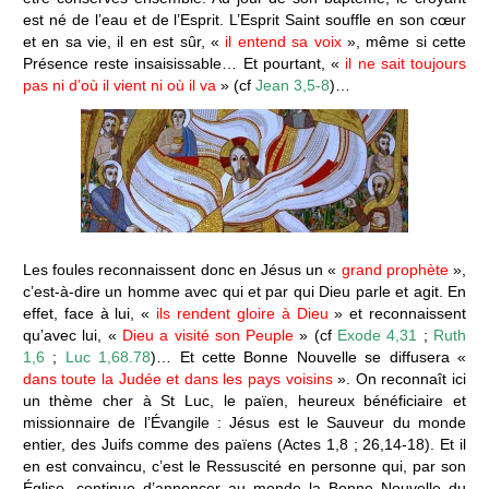
est né de l’eau et de l’Esprit. L’Esprit Saint souffle en son cœur
et en sa vie, il en est sûr, «
il entend sa voix
», même si cette
Présence reste insaisissable… Et pourtant, «
il ne sait toujours
pas ni d’où il vient ni où il va
» (cf
Jean 3,5-8
)…
Les foules reconnaissent donc en Jésus un «
grand prophète
»,
c’est-à-dire un homme avec qui et par qui Dieu parle et agit. En
effet, face à lui, «
ils rendent gloire à Dieu
» et reconnaissent
qu’avec lui, «
Dieu a visité son Peuple
» (cf
Exode 4,31
;
Ruth
1,6
;
Luc 1,68.78
)… Et cette Bonne Nouvelle se diffusera «
dans toute la Judée et dans les pays voisins
». On reconnaît ici
un thème cher à St Luc, le païen, heureux bénéficiaire et
missionnaire de l’Évangile : Jésus est le Sauveur du monde
entier, des Juifs comme des païens (Actes 1,8 ; 26,14-18). Et il
en est convaincu, c’est le Ressuscité en personne qui, par son
Église, continue d’annoncer au monde la Bonne Nouvelle du