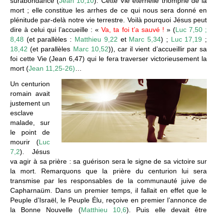
surabondance (
Jean 10,10
). Cette Vie éternelle triomphe de la
mort ; elle constitue les arrhes de ce qui nous sera donné en
plénitude par-delà notre vie terrestre. Voilà pourquoi Jésus peut
dire à celui qui l’accueille : «
Va, ta foi t’a sauvé !
» (
Luc 7,50 ;
8,48
(et parallèles :
Matthieu 9,22
et
Marc 5,34
) ;
Luc 17,19
;
18,42
(et parallèles
Marc 10,52
)), car il vient d’accueillir par sa
foi cette Vie (Jean 6,47) qui le fera traverser victorieusement la
mort (
Jean 11,25-26)
…
Un centurion
romain avait
justement un
esclave
malade, sur
le point de
mourir (
Luc
7,2
). Jésus
va agir à sa prière : sa guérison sera le signe de sa victoire sur
la mort. Remarquons que la prière du centurion lui sera
transmise par les responsables de la communauté juive de
Capharnaüm. Dans un premier temps, il fallait en effet que le
Peuple d’Israël, le Peuple Élu, reçoive en premier l’annonce de
la Bonne Nouvelle (
Matthieu 10,6
). Puis elle devait être