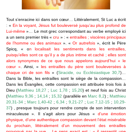
Tout s’enracine ici dans son cœur… Littéralement, St Luc a écrit
: «
En la voyant, Jésus fut bouleversé jusqu’au plus profond de
Lui-même
»… Le mot grec correspondant au verbe employé ici
a un sens premier très «
cru
» : «
entrailles ; viscères principaux
de l’homme ou des animaux
». «
Or autrefois
», écrit le Père
Spicq, « o
n localisait les sentiments dans les entrailles,
puisqu’elles sont ce qu’il y a de plus intime et caché ; elles sont
alors synonymes de ce que nous appelons aujourd’hui « le
cœur »
. Ainsi, «
les entrailles du père sont bouleversées à
chaque cri de son fils
» (
Siracide, ou Ecclésiastique 30,7
)…
Dans la Bible, les entrailles sont le siège de la compassion…
Dans les Évangiles, cette compassion est attribuée trois fois à
Dieu (
Matthieu 18,27
;
Luc 1,78
;
15,20
) et neuf fois au Christ
(
Matthieu 9,36
;
14,14
;
15,32
(parallèle en
Marc 8,2
) ;
Matthieu
20,31-34
;
Marc 1,40-42
;
6,34
;
9,21-27
;
Luc 7,12-15
;
10,29-
37
) , presque toujours pour rendre compte de son intervention
miraculeuse ». Il s’agit alors pour Jésus «
d’une émotion
physique, d’une authentique compassion devant l’état misérable
du prochain, littéralement d’un mouvement des entrailles
provoqué par la vue… Le sens exact est : « il ressentit une