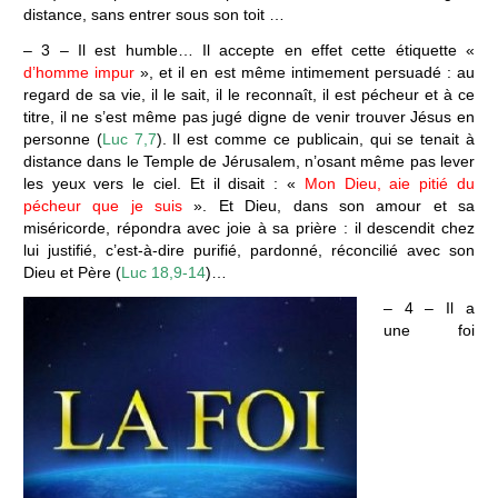
distance, sans entrer sous son toit …
– 3 – Il est humble… Il accepte en effet cette étiquette «
d’homme impur
», et il en est même intimement persuadé : au
regard de sa vie, il le sait, il le reconnaît, il est pécheur et à ce
titre, il ne s’est même pas jugé digne de venir trouver Jésus en
personne (
Luc 7,7
). Il est comme ce publicain, qui se tenait à
distance dans le Temple de Jérusalem, n’osant même pas lever
les yeux vers le ciel. Et il disait : «
Mon Dieu, aie pitié du
pécheur que je suis
». Et Dieu, dans son amour et sa
miséricorde, répondra avec joie à sa prière : il descendit chez
lui justifié, c’est-à-dire purifié, pardonné, réconcilié avec son
Dieu et Père (
Luc 18,9-14
)…
– 4 – Il a
une foi