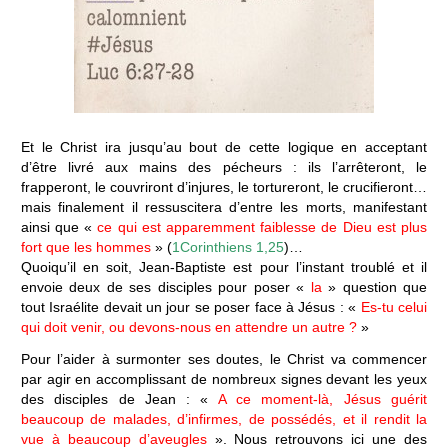
Et le Christ ira jusqu’au bout de cette logique en acceptant
d’être livré aux mains des pécheurs : ils l’arrêteront, le
frapperont, le couvriront d’injures, le tortureront, le crucifieront…
mais finalement il ressuscitera d’entre les morts, manifestant
ainsi que «
ce qui est apparemment faiblesse de Dieu est plus
fort que les hommes
» (
1Corinthiens 1,25
)…
Quoiqu’il en soit, Jean-Baptiste est pour l’instant troublé et il
envoie deux de ses disciples pour poser «
la
» question que
tout Israélite devait un jour se poser face à Jésus : «
Es-tu celui
qui doit venir, ou devons-nous en attendre un autre ?
»
Pour l’aider à surmonter ses doutes, le Christ va commencer
par agir en accomplissant de nombreux signes devant les yeux
des disciples de Jean : «
A ce moment-là, Jésus guérit
beaucoup de malades, d’infirmes, de possédés, et il rendit la
vue à beaucoup d’aveugles
». Nous retrouvons ici une des