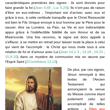
caractéristiques premières des signes : ils sont donnés pour
faire grandir la foi (
Jean 4,48
;
Luc 5,24
). Ils n’ont pas de raison
d’être en eux-mêmes ; l’important est d’arriver, avec eux et
grâce à eux, à cette certitude tranquille que le Christ Ressuscité
est bien le Fils Unique envoyé à tout homme par le Père pour le
sauver, être sa Lumière, sa Paix, sa Vie et son inébranlable
appui grâce à l’indéfectible fidélité de son Amour et de sa
Miséricorde. Une fois reconnu, le signe est donc appelé à
s’effacer, à se mettre en retrait pour laisser toute la place à celui
qui vient de l’accomplir : le Christ qui nous invite tous à une
relation de foi et d’amour avec Lui (
Jean 14,1-3
;
14,18
;
14,23
;
15,9-10
) dans ce mystère de communion mis en œuvre par
l’Esprit Saint (
2Corinthiens 13,13
).
De plus, par ces signes,
Jésus renvoyait à des
textes de l’Ancien
Testament qui
annonçaient la venue
du Messie comme étant
justement celui qui
accomplirait de telles
actions : «
Dites aux