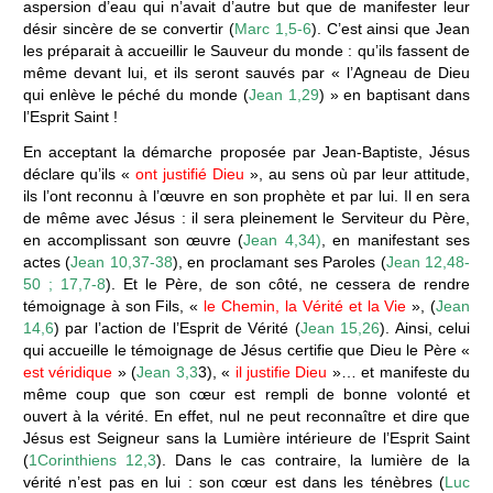
aspersion d’eau qui n’avait d’autre but que de manifester leur
désir sincère de se convertir (
Marc 1,5-6
). C’est ainsi que Jean
les préparait à accueillir le Sauveur du monde : qu’ils fassent de
même devant lui, et ils seront sauvés par « l’Agneau de Dieu
qui enlève le péché du monde (
Jean 1,29
) » en baptisant dans
l’Esprit Saint !
En acceptant la démarche proposée par Jean-Baptiste, Jésus
déclare qu’ils «
ont justifié Dieu
», au sens où par leur attitude,
ils l’ont reconnu à l’œuvre en son prophète et par lui. Il en sera
de même avec Jésus : il sera pleinement le Serviteur du Père,
en accomplissant son œuvre (
Jean 4,34)
, en manifestant ses
actes (
Jean 10,37-38
), en proclamant ses Paroles (
Jean 12,48-
50 ; 17,7-8
). Et le Père, de son côté, ne cessera de rendre
témoignage à son Fils, «
le Chemin, la Vérité et la Vie
», (
Jean
14,6
) par l’action de l’Esprit de Vérité (
Jean 15,26
). Ainsi, celui
qui accueille le témoignage de Jésus certifie que Dieu le Père «
est véridique
» (
Jean 3,3
3), «
il justifie Dieu
»… et manifeste du
même coup que son cœur est rempli de bonne volonté et
ouvert à la vérité. En effet, nul ne peut reconnaître et dire que
Jésus est Seigneur sans la Lumière intérieure de l’Esprit Saint
(
1Corinthiens 12,3
). Dans le cas contraire, la lumière de la
vérité n’est pas en lui : son cœur est dans les ténèbres (
Luc