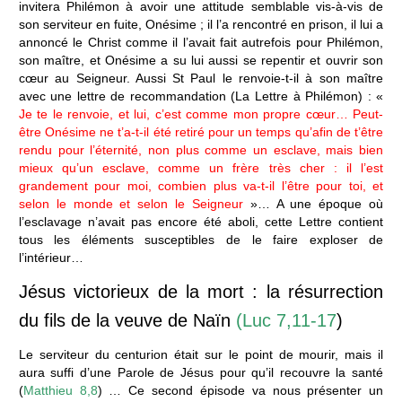
invitera Philémon à avoir une attitude semblable vis-à-vis de
son serviteur en fuite, Onésime ; il l’a rencontré en prison, il lui a
annoncé le Christ comme il l’avait fait autrefois pour Philémon,
son maître, et Onésime a su lui aussi se repentir et ouvrir son
cœur au Seigneur. Aussi St Paul le renvoie-t-il à son maître
avec une lettre de recommandation (La Lettre à Philémon) : «
Je te le renvoie, et lui, c’est comme mon propre cœur… Peut-
être Onésime ne t’a-t-il été retiré pour un temps qu’afin de t’être
rendu pour l’éternité, non plus comme un esclave, mais bien
mieux qu’un esclave, comme un frère très cher : il l’est
grandement pour moi, combien plus va-t-il l’être pour toi, et
selon le monde et selon le Seigneur
»… A une époque où
l’esclavage n’avait pas encore été aboli, cette Lettre contient
tous les éléments susceptibles de le faire exploser de
l’intérieur…
Jésus victorieux de la mort : la résurrection
du fils de la veuve de Naïn
(Luc 7,11-17
)
Le serviteur du centurion était sur le point de mourir, mais il
aura suffi d’une Parole de Jésus pour qu’il recouvre la santé
(
Matthieu 8,8
) … Ce second épisode va nous présenter un