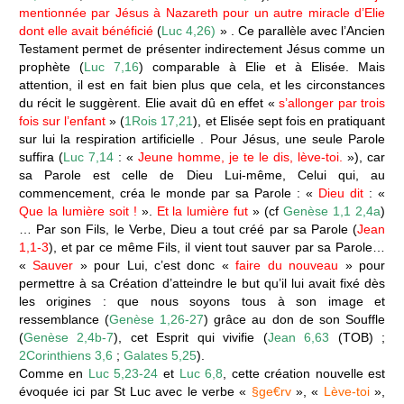
mentionnée par Jésus à Nazareth pour un autre miracle d’Elie
dont elle avait bénéficié
(
Luc 4,26)
» . Ce parallèle avec l’Ancien
Testament permet de présenter indirectement Jésus comme un
prophète (
Luc 7,16
) comparable à Elie et à Elisée. Mais
attention, il est en fait bien plus que cela, et les circonstances
du récit le suggèrent. Elie avait dû en effet «
s’allonger par trois
fois sur l’enfant
» (
1Rois 17,21
), et Elisée sept fois en pratiquant
sur lui la respiration artificielle . Pour Jésus, une seule Parole
suffira (
Luc 7,14
: «
Jeune homme, je te le dis, lève-toi.
»), car
sa Parole est celle de Dieu Lui-même, Celui qui, au
commencement, créa le monde par sa Parole : «
Dieu dit
: «
Que la lumière soit !
».
Et la lumière fut
» (cf
Genèse 1,1 2,4a
)
… Par son Fils, le Verbe, Dieu a tout créé par sa Parole (
Jean
1,1-3
), et par ce même Fils, il vient tout sauver par sa Parole…
«
Sauver
» pour Lui, c’est donc «
faire du nouveau
» pour
permettre à sa Création d’atteindre le but qu’il lui avait fixé dès
les origines : que nous soyons tous à son image et
ressemblance (
Genèse 1,26-27
) grâce au don de son Souffle
(
Genèse 2,4b-7
), cet Esprit qui vivifie (
Jean 6,63
(TOB) ;
2Corinthiens 3,6
;
Galates 5,25
).
Comme en
Luc 5,23-24
et
Luc 6,8
, cette création nouvelle est
évoquée ici par St Luc avec le verbe «
§ge€rv
», «
Lève-toi
»,