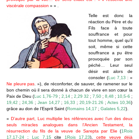
viscérale compassion
» » .
Telle est donc la
réaction du Père et du
Fils face à toute
souffrance et pour
tout homme, quel qu’il
soit, même si cette
souffrance a pu être
provoquée par son
péché… Leur seul
désir est alors de
consoler (
Luc 7,13
: «
Ne pleure pas
. »), de réconforter, de sauver, de ramener sur le
bon chemin où il sera donné à chacun de vivre en son cœur la
Paix de Dieu (
Luc 1,76-79
;
2,14
;
2,29 32
;
7,50
;
8,48
;
10,5-6
;
19,42
;
24,36
;
Jean 14,27
;
16,33
;
20,19-21.26
;
Actes 10,36
)
grâce au don de l’Esprit Saint (
Romains 14,17
;
Galates 5,22
).
«
D’autre part, Luc multiplie les références avec l’un des deux
seuls miracles analogues dans l’Ancien Testament, la
résurrection du fils de la veuve de Sarepta par Elie
(
1Rois
17,17-24
;
Luc 7,15
cite
1Rois 17,23
),
cette veuve déjà