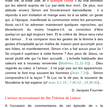
vraie Vie, la vraie Joie, et «
quelque chose
» du vrai bonheur
qui les attend auprès de Lui par-delà leur mort. De plus, son
attitude envers Simon est foncièrement bienveillante : il a
répondu à son invitation et mange avec lui à sa table, un geste
qui, à l’époque, manifestait la communion entre les personnes.
Aussi va-t-il lui adresser maintenant quelques reproches, qui
ébranleront, du moins l’espère-t-il, sa conviction d’être
quelqu’un qui agit toujours bien. Et le critère de Jésus sera celui
de l’amour… Il va comparer tous les gestes de la femme à des
gestes d’hospitalité qu’un maître de maison peut accomplir pour
ses hôtes, et manifestement, Simon n’en a fait aucun pour lui !
Se croyait-il supérieur à cette femme ? Aux yeux de Jésus, ce
serait plutôt elle qui l’a bien accueilli… L’échelle habituelle des
valeurs est à nouveau renversée (
Matthieu 21,31-32
) … Dieu
regarde au cœur, à l’amour ; il ne juge pas sur les apparences,
comme le font trop souvent les hommes (
Jean 7,24
)… Simon
comprendra-t-il la leçon ? St Luc ne le dit pas, le souvenir de
Nicodème le fait espérer (cf
Jean 3,1-10
;
7,45-52
;
19,38-42
)…
D. Jacques Fournier
L’amour reconnaissant de Ste Thérèse de Lisieux
A l’occasion de commentaires de cet épisode de « la