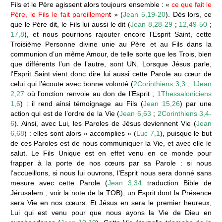
Fils et le Père agissent alors toujours ensemble : «
ce que fait le
Père, le Fils le fait pareillemen
t » (
Jean 5,19-20
). Dès lors, ce
que le Père dit, le Fils lui aussi le dit (
Jean 8,28-29
;
12,49-50
;
17,8
), et nous pourrions rajouter encore l’Esprit Saint, cette
Troisième Personne divine unie au Père et au Fils dans la
communion d’un même Amour, de telle sorte que les Trois, bien
que différents l’un de l’autre, sont UN. Lorsque Jésus parle,
l’Esprit Saint vient donc dire lui aussi cette Parole au cœur de
celui qui l’écoute avec bonne volonté (
2Corinthiens 3,3
;
1Jean
2,27
où l’onction renvoie au don de l’Esprit ;
1Thessaloniciens
1,6
) : il rend ainsi témoignage au Fils (
Jean 15,26
) par une
action qui est de l’ordre de la Vie (
Jean 6,63
;
2Corinthiens 3,4-
6
). Ainsi, avec Lui, les Paroles de Jésus deviennent Vie (
Jean
6,68
) : elles sont alors « accomplies » (
Luc 7,1
), puisque le but
de ces Paroles est de nous communiquer la Vie, et avec elle le
salut. Le Fils Unique est en effet venu en ce monde pour
frapper à la porte de nos cœurs par sa Parole : si nous
l’accueillons, si nous lui ouvrons, l’Esprit nous sera donné sans
mesure avec cette Parole (
Jean 3,34
traduction Bible de
Jérusalem ; voir la note de la TOB), un Esprit dont la Présence
sera Vie en nos cœurs. Et Jésus en sera le premier heureux,
Lui qui est venu pour que nous ayons la Vie de Dieu en