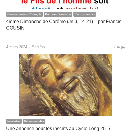
Commentaires d'Evangile
Préparer Dimanche
Recommandés
4ième Dimanche de Carême (Jn 3, 14-21) – par Francis
COUSIN
…
Author
4 mars 2024
Sedifop
734
Nouvelles
Recommandés
Une annonce pour les inscrits au Cycle Long 2017