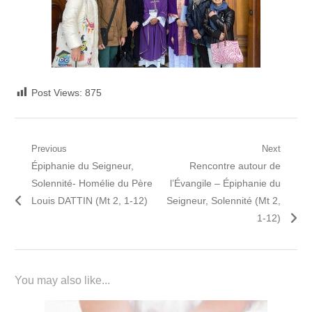
Post Views:
875
Navigation
Previous
Next
Previous
Next
Épiphanie du Seigneur,
Rencontre autour de
de
post:
post:
Solennité- Homélie du Père
l’Évangile – Épiphanie du
l’article
Louis DATTIN (Mt 2, 1-12)
Seigneur, Solennité (Mt 2,
1-12)
You may also like...