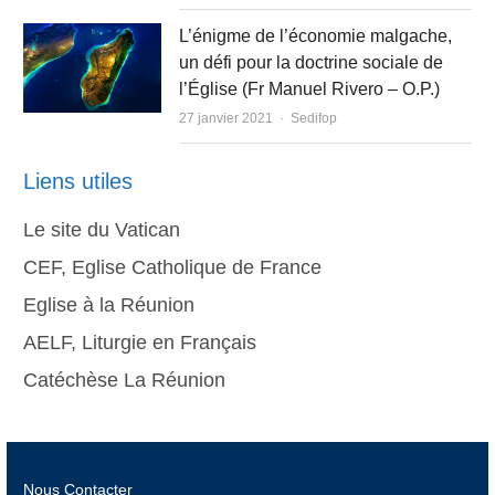
L’énigme de l’économie malgache,
un défi pour la doctrine sociale de
l’Église (Fr Manuel Rivero – O.P.)
Author
27 janvier 2021
Sedifop
Liens utiles
Le site du Vatican
CEF, Eglise Catholique de France
Eglise à la Réunion
AELF, Liturgie en Français
Catéchèse La Réunion
Nous Contacter