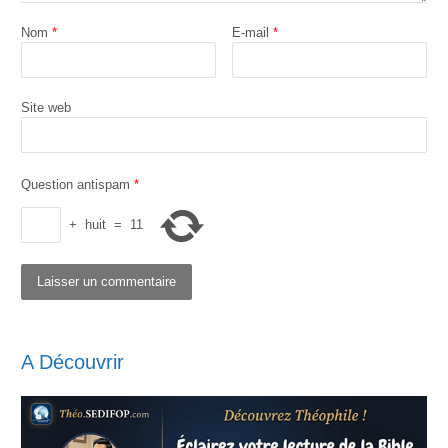
Nom
*
E-mail
*
Site web
Question antispam
*
+
huit
=
11
A Découvrir