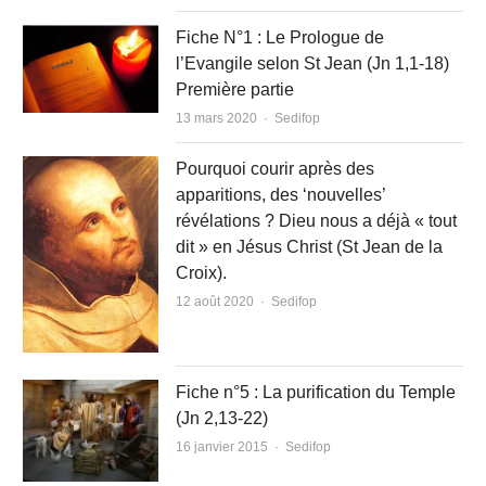
Fiche N°1 : Le Prologue de
l’Evangile selon St Jean (Jn 1,1-18)
Première partie
Author
13 mars 2020
Sedifop
Pourquoi courir après des
apparitions, des ‘nouvelles’
révélations ? Dieu nous a déjà « tout
dit » en Jésus Christ (St Jean de la
Croix).
Author
12 août 2020
Sedifop
Fiche n°5 : La purification du Temple
(Jn 2,13-22)
Author
16 janvier 2015
Sedifop