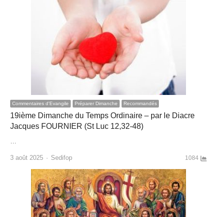
Commentaires d'Evangile
Préparer Dimanche
Recommandés
19ième Dimanche du Temps Ordinaire – par le Diacre
Jacques FOURNIER (St Luc 12,32-48)
…
Author
3 août 2025
Sedifop
1084