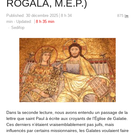
ROGALA, M.E.P.)
Published:
30 décembre 2025
8 h 34
875
min
Updated:
8 h 35 min
Author
Sedifop
Dans la seconde lecture, nous avons entendu un passage de la
lettre que saint Paul à écrite aux croyants de l’Église de Galatie.
Ces derniers n’étaient vraisemblablement pas juifs, mais
influencés par certains missionnaires, les Galates voulaient faire