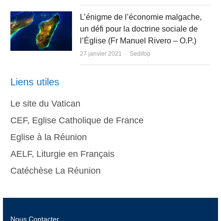
L’énigme de l’économie malgache,
un défi pour la doctrine sociale de
l’Église (Fr Manuel Rivero – O.P.)
Author
27 janvier 2021
Sedifop
Liens utiles
Le site du Vatican
CEF, Eglise Catholique de France
Eglise à la Réunion
AELF, Liturgie en Français
Catéchèse La Réunion
Nous Contacter