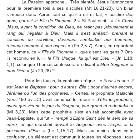
La Passion approche… Très bientôt, Jésus l’annoncera
pour la première fois à ses disciples (Mt 16,21-23). Un bilan
s’impose donc. Après tout ce qu’il a dit et fait, «
au dire des
gens, qui est le Fils de l’homme ?
» St Paul écrit : «
Le Christ
Jésus, ayant la condition de Dieu, ne retint pas jalousement le
rang qui l’égalait à Dieu. Mais il s’est anéanti, prenant la
condition de serviteur, devenant semblable aux hommes,
reconnu homme à son aspect
» (Ph 2,5-7). Alors, en regardant
cet homme, ce «
Fils de l’homme
», que disent les gens ? Ont-
ils reconnu en lui «
le Fils Unique, lui qui est Dieu
» (Jn 1,18;
1,1), celui que Thomas confessera en disant «
Mon Seigneur et
mon Dieu
» (Jn 20,28) ?
Pour les foules, la confusion règne : «
Pour les uns, il
est Jean le Baptiste ; pour d’autres, Élie ; pour d’autres encore,
Jérémie ou l’un des prophètes.
» Certes, le prophète Malachie
(vers 450 av JC) avait annoncé le retour «
d’Élie le prophète,
avant que vienne le jour du Seigneur, jour grand et redoutable
»
(Ml 3,23). Mais cette prophétie s’est en fait accomplie avec
Jean-Baptiste, qui fut «
rempli d’Esprit Saint dès le sein de sa
mère, et qui marchait devant le Seigneur avec l’Esprit et la
puissance d’Elie
» (Lc 1,15-17). Mais au moins dans cette
confusion, un élément est commun à toutes les réponses : tous