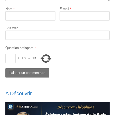
Nom
*
E-mail
*
Site web
Question antispam
*
+
six
=
13
A Découvrir