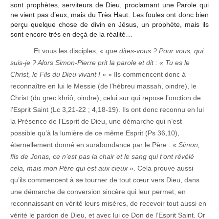
sont prophètes, serviteurs de Dieu, proclamant une Parole qui
ne vient pas d’eux, mais du Très Haut. Les foules ont donc bien
perçu quelque chose de divin en Jésus, un prophète, mais ils
sont encore très en deçà de la réalité…
Et vous les disciples, «
que dites-vous ? Pour vous, qui
suis-je ? Alors Simon-Pierre prit la parole et dit : « Tu es le
Christ, le Fils du Dieu vivant ! »
» Ils commencent donc à
reconnaître en lui le Messie (de l’hébreu massah, oindre), le
Christ (du grec khriô, oindre), celui sur qui repose l’onction de
l’Esprit Saint (Lc 3,21-22 ; 4,18-19). Ils ont donc reconnu en lui
la Présence de l’Esprit de Dieu, une démarche qui n’est
possible qu’à la lumière de ce même Esprit (Ps 36,10),
éternellement donné en surabondance par le Père : «
Simon,
fils de Jonas,
c
e n’est pas la chair et le sang qui t’ont révélé
cela, mais mon Père qui est aux cieux
». Cela prouve aussi
qu’ils commencent à se tourner de tout cœur vers Dieu, dans
une démarche de conversion sincère qui leur permet, en
reconnaissant en vérité leurs misères, de recevoir tout aussi en
vérité le pardon de Dieu, et avec lui ce Don de l’Esprit Saint. Or