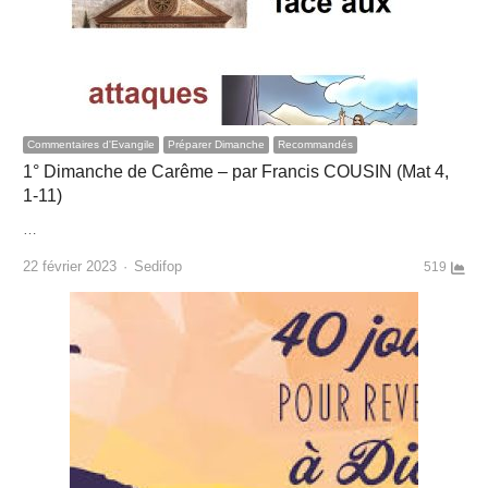
Commentaires d'Evangile
Préparer Dimanche
Recommandés
1° Dimanche de Carême – par Francis COUSIN (Mat 4,
1-11)
…
Author
22 février 2023
Sedifop
519