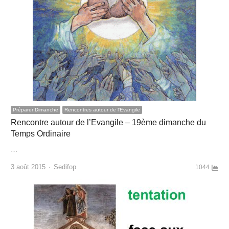
Préparer Dimanche
Rencontres autour de l'Evangile
Rencontre autour de l’Evangile – 19ème dimanche du
Temps Ordinaire
…
Author
3 août 2015
Sedifop
1044