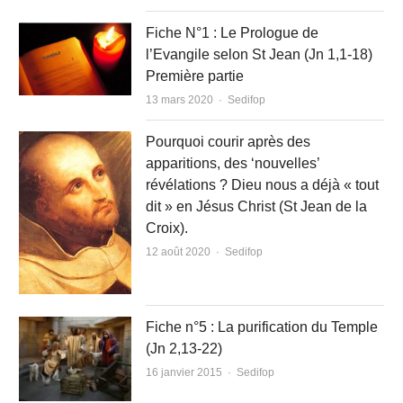
Fiche N°1 : Le Prologue de
l’Evangile selon St Jean (Jn 1,1-18)
Première partie
Author
13 mars 2020
Sedifop
Pourquoi courir après des
apparitions, des ‘nouvelles’
révélations ? Dieu nous a déjà « tout
dit » en Jésus Christ (St Jean de la
Croix).
Author
12 août 2020
Sedifop
Fiche n°5 : La purification du Temple
(Jn 2,13-22)
Author
16 janvier 2015
Sedifop