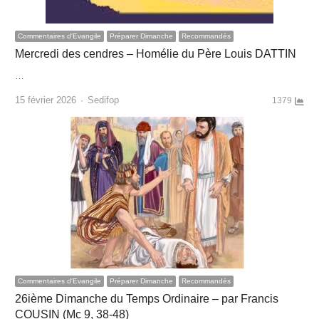
Commentaires d'Evangile
Préparer Dimanche
Recommandés
Mercredi des cendres – Homélie du Père Louis DATTIN
…
Author
15 février 2026
Sedifop
1379
Commentaires d'Evangile
Préparer Dimanche
Recommandés
26ième Dimanche du Temps Ordinaire – par Francis
COUSIN (Mc 9, 38-48)