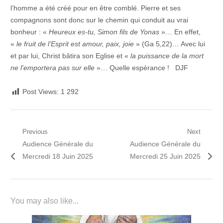
l’homme a été créé pour en être comblé. Pierre et ses
compagnons sont donc sur le chemin qui conduit au vrai
bonheur : «
Heureux es-tu, Simon fils de Yonas
»… En effet,
«
le fruit de l’Esprit est amour, paix, joie
» (Ga 5,22)… Avec lui
et par lui, Christ bâtira son Eglise et «
la puissance de la mort
ne l’emportera pas sur elle
»… Quelle espérance ! DJF
Post Views:
1 292
Navigation
Previous
Next
Previous
Next
Audience Générale du
Audience Générale du
de
post:
post:
Mercredi 18 Juin 2025
Mercredi 25 Juin 2025
l’article
You may also like...