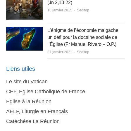
(Jn 2,13-22)
Author
16 janvier 2015
Sedifop
L’énigme de l’économie malgache,
un défi pour la doctrine sociale de
l’Église (Fr Manuel Rivero – O.P.)
Author
27 janvier 2021
Sedifop
Liens utiles
Le site du Vatican
CEF, Eglise Catholique de France
Eglise à la Réunion
AELF, Liturgie en Français
Catéchèse La Réunion