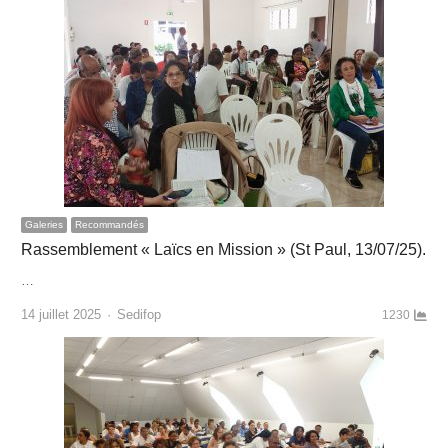
Galeries
Recommandés
Rassemblement « Laïcs en Mission » (St Paul, 13/07/25).
…
Author
14 juillet 2025
Sedifop
1230