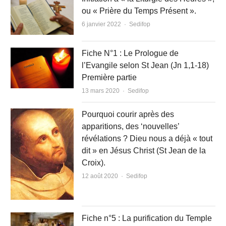
ou « Prière du Temps Présent ».
Author
6 janvier 2022
Sedifop
Fiche N°1 : Le Prologue de
l’Evangile selon St Jean (Jn 1,1-18)
Première partie
Author
13 mars 2020
Sedifop
Pourquoi courir après des
apparitions, des ‘nouvelles’
révélations ? Dieu nous a déjà « tout
dit » en Jésus Christ (St Jean de la
Croix).
Author
12 août 2020
Sedifop
Fiche n°5 : La purification du Temple