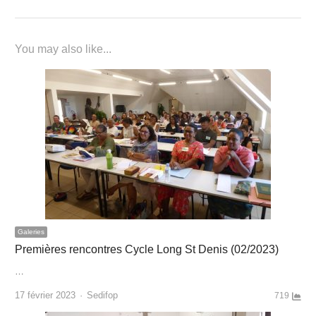
You may also like...
Galeries
Premières rencontres Cycle Long St Denis (02/2023)
…
Author
17 février 2023
Sedifop
719