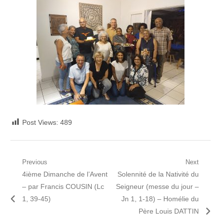
Post Views:
489
Navigation
Previous
Next
Previous
Next
4ième Dimanche de l’Avent
Solennité de la Nativité du
de
post:
post:
– par Francis COUSIN (Lc
Seigneur (messe du jour –
l’article
1, 39-45)
Jn 1, 1-18) – Homélie du
Père Louis DATTIN