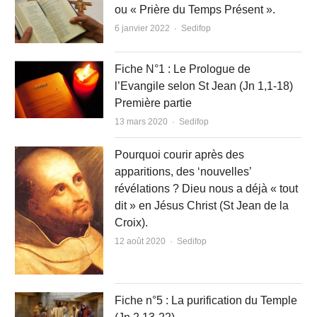
ou « Prière du Temps Présent ».
Author
6 janvier 2022
Sedifop
Fiche N°1 : Le Prologue de
l’Evangile selon St Jean (Jn 1,1-18)
Première partie
Author
13 mars 2020
Sedifop
Pourquoi courir après des
apparitions, des ‘nouvelles’
révélations ? Dieu nous a déjà « tout
dit » en Jésus Christ (St Jean de la
Croix).
Author
12 août 2020
Sedifop
Fiche n°5 : La purification du Temple