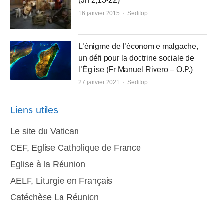
(Jn 2,13-22)
Author
16 janvier 2015
Sedifop
L’énigme de l’économie malgache,
un défi pour la doctrine sociale de
l’Église (Fr Manuel Rivero – O.P.)
Author
27 janvier 2021
Sedifop
Liens utiles
Le site du Vatican
CEF, Eglise Catholique de France
Eglise à la Réunion
AELF, Liturgie en Français
Catéchèse La Réunion