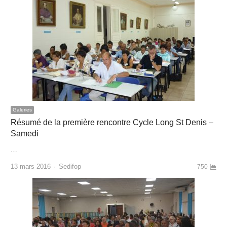
Galeries
Résumé de la première rencontre Cycle Long St Denis –
Samedi
…
Author
13 mars 2016
Sedifop
750