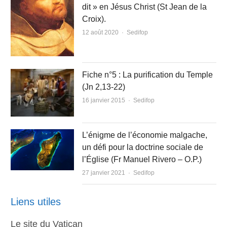
dit » en Jésus Christ (St Jean de la
Croix).
Author
12 août 2020
Sedifop
Fiche n°5 : La purification du Temple
(Jn 2,13-22)
Author
16 janvier 2015
Sedifop
L’énigme de l’économie malgache,
un défi pour la doctrine sociale de
l’Église (Fr Manuel Rivero – O.P.)
Author
27 janvier 2021
Sedifop
Liens utiles
Le site du Vatican