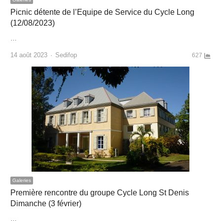
Picnic détente de l’Equipe de Service du Cycle Long
(12/08/2023)
…
Author
14 août 2023
Sedifop
627
Galeries
Première rencontre du groupe Cycle Long St Denis
Dimanche (3 février)
…