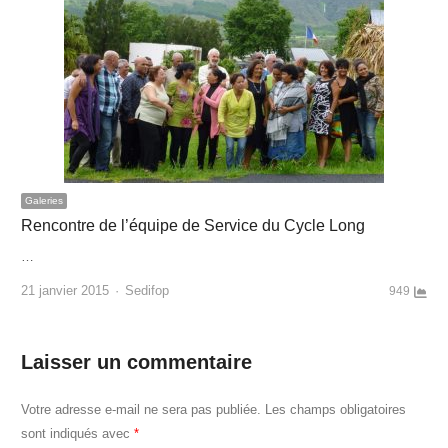
Galeries
Rencontre de l’équipe de Service du Cycle Long
…
Author
21 janvier 2015
Sedifop
949
Laisser un commentaire
Votre adresse e-mail ne sera pas publiée.
Les champs obligatoires
sont indiqués avec
*