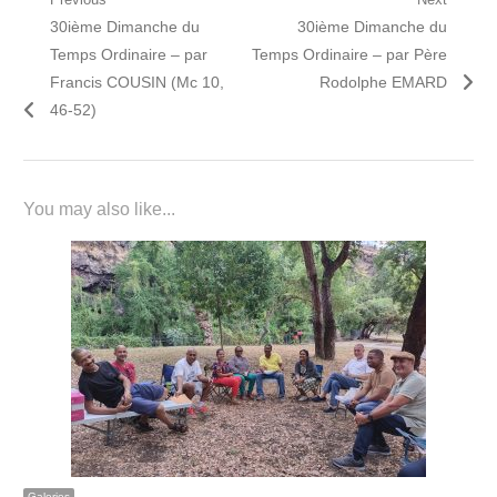
Navigation
Previous
Next
30ième Dimanche du
30ième Dimanche du
de
post:
post:
Temps Ordinaire – par
Temps Ordinaire – par Père
l’article
Francis COUSIN (Mc 10,
Rodolphe EMARD
46-52)
You may also like...
Galeries