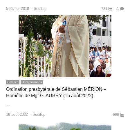
Author
5 février 2019
Sedifop
781
1
Galeries
Recommandés
Ordination presbytérale de Sébastien MÉRION –
Homélie de Mgr G. AUBRY (15 août 2022)
…
Author
19 août 2022
Sedifop
696