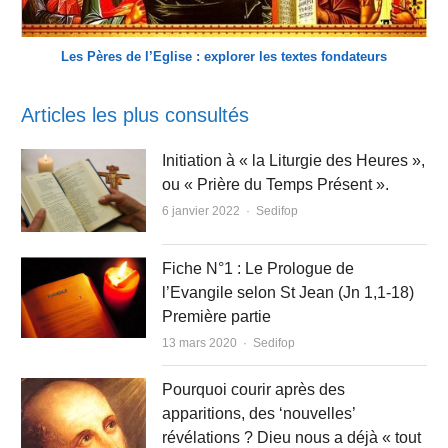
Les Pères de l’Eglise : explorer les textes fondateurs
Articles les plus consultés
Initiation à « la Liturgie des Heures »,
ou « Prière du Temps Présent ».
Author
6 janvier 2022
Sedifop
Fiche N°1 : Le Prologue de
l’Evangile selon St Jean (Jn 1,1-18)
Première partie
Author
13 mars 2020
Sedifop
Pourquoi courir après des
apparitions, des ‘nouvelles’
révélations ? Dieu nous a déjà « tout