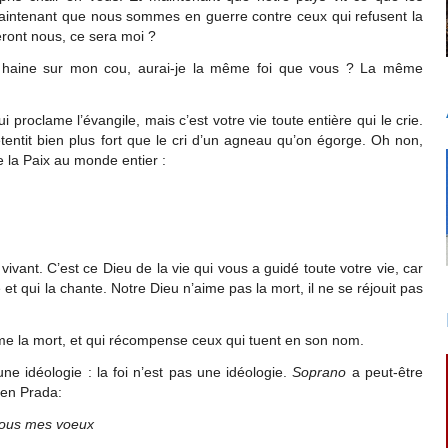
maintenant que nous sommes en guerre contre ceux qui refusent la
eront nous, ce sera moi ?
 la haine sur mon cou, aurai-je la même foi que vous ? La même
 proclame l’évangile, mais c’est votre vie toute entière qui le crie.
entit bien plus fort que le cri d’un agneau qu’on égorge. Oh non,
e la Paix au monde entier :
ivant. C’est ce Dieu de la vie qui vous a guidé toute votre vie, car
t qui la chante. Notre Dieu n’aime pas la mort, il ne se réjouit pas
me la mort, et qui récompense ceux qui tuent en son nom.
ne idéologie : la foi n’est pas une idéologie.
Soprano
a peut-être
s en Prada:
tous mes voeux