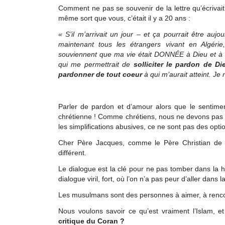
Comment ne pas se souvenir de la lettre qu’écrivait
même sort que vous, c’était il y a 20 ans :
« S’il m’arrivait un jour – et ça pourrait être auj
maintenant tous les étrangers vivant en Algéri
souviennent que ma vie était DONNÉE à Dieu et à c
qui me permettrait de
solliciter le pardon de Di
pardonner de tout coeur
à qui m’aurait atteint. Je 
Parler de pardon et d’amour alors que le sentiment
chrétienne ! Comme chrétiens, nous ne devons pas a
les simplifications abusives, ce ne sont pas des opti
Cher Père Jacques, comme le Père Christian de C
différent.
Le dialogue est la clé pour ne pas tomber dans la 
dialogue viril, fort, où l’on n’a pas peur d’aller dans la
Les musulmans sont des personnes à aimer, à rencontr
Nous voulons savoir ce qu’est vraiment l’Islam, e
critique du Coran ?