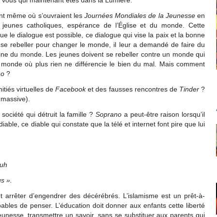
nt même où s’ouvraient les
Journées Mondiales de la Jeunesse
en
e jeunes catholiques, espérance de l’Église et du monde. Cette
ue le dialogue est possible, ce dialogue qui vise la paix et la bonne
 se rebeller pour changer le monde, il leur a demandé de faire du
haine du monde. Les jeunes doivent se rebeller contre un monde qui
un monde où plus rien ne différencie le bien du mal. Mais comment
Go
?
tiés virtuelles de
Facebook
et des fausses rencontres de
Tinder
?
 massive).
ociété qui détruit la famille ?
Soprano
a peut-être raison lorsqu’il
ble, ce diable qui constate que la télé et internet font pire que lui
euh
s ».
et arrêter d’engendrer des décérébrés. L’islamisme est un prêt-à-
pables de penser. L’éducation doit donner aux enfants cette liberté
jeunesse, transmettre un savoir, sans se substituer aux parents qui