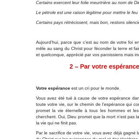
Certains exercent leur folie meurtrière au nom de D
Le pétrole est une raison légitime pour mettre le feu
Certains pays rétrécissent, mais bon, restons silenci
Aujourd’hui, parce que c’est au nom de votre foi en
mêle au sang du Christ pour féconder la terre et fair
et quelconque, apprécié par vos paroissiens mais i
2 – Par votre espéranc
Votre espérance
est un cri pour le monde.
Vous avez été tué à cause de votre espérance dans
toute votre vie, sur le chemin de l’espérance qui co
promet la vie éternelle à tous les hommes et le
cherchent. Oui, Dieu promet que la mort n’est pas la f
la vie qui ne finit pas.
Par le sacrifice de votre vie, vous avez déjà gagné la
du Christ sur les puissances du mal et des ténèbres