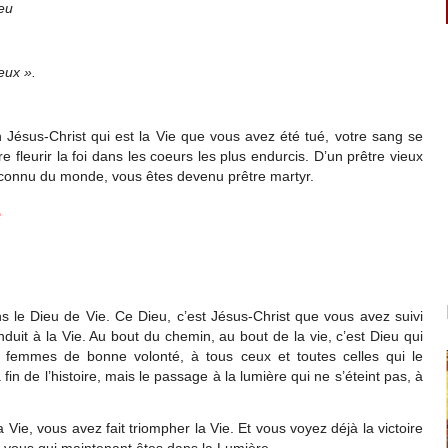
ieu
eux ».
 Jésus-Christ qui est la Vie que vous avez été tué, votre sang se
e fleurir la foi dans les coeurs les plus endurcis. D’un prêtre vieux
nconnu du monde, vous êtes devenu prêtre martyr.
e
 le Dieu de Vie. Ce Dieu, c’est Jésus-Christ que vous avez suivi
nduit à la Vie. Au bout du chemin, au bout de la vie, c’est Dieu qui
s femmes de bonne volonté, à tous ceux et toutes celles qui le
in de l’histoire, mais le passage à la lumière qui ne s’éteint pas, à
 Vie, vous avez fait triompher la Vie. Et vous voyez déjà la victoire
, vous qui maintenant êtes dans la Lumière.