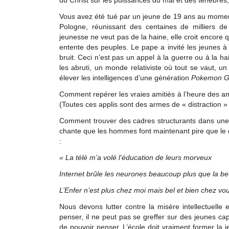
Vous avez été tué par un jeune de 19 ans au mome
Pologne, réunissant des centaines de milliers d
jeunesse ne veut pas de la haine, elle croit encore q
entente des peuples. Le pape a invité les jeunes à
bruit. Ceci n’est pas un appel à la guerre ou à la 
les abruti, un monde relativiste où tout se vaut, 
élever les intelligences d’une génération
Pokemon 
Comment repérer les vraies amitiés à l’heure des ami
(Toutes ces applis sont des armes de « distraction »
Comment trouver des cadres structurants dans une s
chante que les hommes font maintenant pire que le dia
:
«
La télé m’a volé l’éducation de leurs morveux
Internet brûle les neurones beaucoup plus que la b
L’Enfer n’est plus chez moi mais bel et bien chez vou
Nous devons lutter contre la misère intellectuelle 
penser, il ne peut pas se greffer sur des jeunes ca
de pouvoir penser. L’école doit vraiment former la 