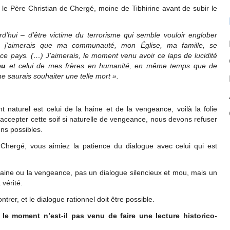
 le Père Christian de Chergé, moine de Tibhirine avant de subir le
ourd’hui – d’être victime du terrorisme qui semble vouloir englober
e, j’aimerais que ma communauté, mon Église, ma famille, se
e pays. (…) J’aimerais, le moment venu avoir ce laps de lucidité
eu
et celui de mes frères en humanité, en même temps que de
ne saurais souhaiter une telle mort ».
 naturel est celui de la haine et de la vengeance, voilà la folie
ccepter cette soif si naturelle de vengeance, nous devons refuser
ons possibles.
hergé, vous aimiez la patience du dialogue avec celui qui est
haine ou la vengeance, pas un dialogue silencieux et mou, mais un
 vérité.
er, et le dialogue rationnel doit être possible.
t
le moment n’est-il pas venu de faire une lecture historico-