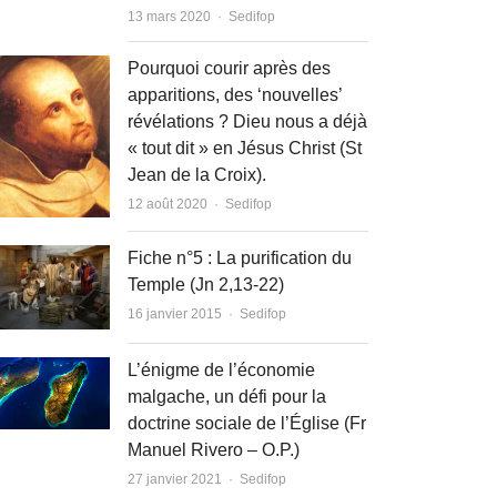
Author
13 mars 2020
Sedifop
Pourquoi courir après des
apparitions, des ‘nouvelles’
révélations ? Dieu nous a déjà
« tout dit » en Jésus Christ (St
Jean de la Croix).
Author
12 août 2020
Sedifop
Fiche n°5 : La purification du
Temple (Jn 2,13-22)
Author
16 janvier 2015
Sedifop
L’énigme de l’économie
malgache, un défi pour la
doctrine sociale de l’Église (Fr
Manuel Rivero – O.P.)
Author
27 janvier 2021
Sedifop