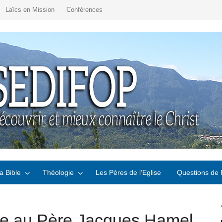
Laïcs en Mission
Conférences
a Bible
Théologie
Les Pères de l’Eglise
Questions de 
tre au Père Jacques Hamel