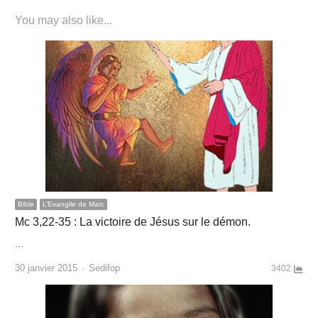
You may also like...
Bible
L’Evangile de Marc
Mc 3,22-35 : La victoire de Jésus sur le démon.
…
Author
30 janvier 2015
Sedifop
3402