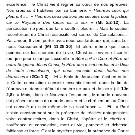
excellence : le Christ vient régner au cœur de nos épreuves.
Nos croix sont habitées par sa Lumière. «
Heureux ceux qui
pleurent
»… «
Heureux ceux qui sont persécutés pour la justice,
car le Royaume des Cieux est à eux
» (
Mt 5,2-12
). La
persécution ne peut que faire souffrir, pleurer… Mais le soutien
réconfortant du Christ ressuscité est source de Consolations…
Par amour, Il vient porter avec nous ces fardeaux qui, sans Lui,
nous écraseraient (
Mt 11,28-30
). Et alors même que nous
peinons sur les chemins de la vie, Christ est envers et contre
tout joie pour celui qui l’accueille. «
Béni soit le Dieu et Père de
notre Seigneur Jésus Christ, le Père des miséricordes et le Dieu
de toute consolation, qui nous console dans toutes nos
détresses
» (
2Co 1,3
)… Et la Bible de Jérusalem écrit en note :
« Cette consolation consiste essentiellement dans la fin de
l’épreuve et dans le début d’une ère de paix et de joie » (cf.
1Jn
2,8
). « Mais, dans le Nouveau Testament, le monde nouveau
est présent au sein du monde ancien et le chrétien uni au Christ
est consolé au sein même de sa souffrance »… Et « Paul
insiste constamment sur la présence de réalités antagonistes,
voire contradictoires, dans le Christ, l’apôtre et le chrétien :
souffrance et consolation, mort et vie, pauvreté et richesse,
faiblesse et force. C’est le mystère pascal, la présence du Christ