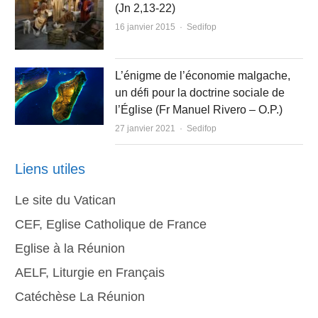
(Jn 2,13-22)
Author
16 janvier 2015
Sedifop
L’énigme de l’économie malgache,
un défi pour la doctrine sociale de
l’Église (Fr Manuel Rivero – O.P.)
Author
27 janvier 2021
Sedifop
Liens utiles
Le site du Vatican
CEF, Eglise Catholique de France
Eglise à la Réunion
AELF, Liturgie en Français
Catéchèse La Réunion