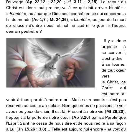
l’ouvrage (
Ap 22,12 ; 22,20 ;
cf.
3,11 ; 2,25
). Le retour du
Christ est donc tout proche, voilà ce qui doit arriver bientôt…
«
Bientôt
», au Jour que Dieu seul connaît en ce qui concerne la
fin du monde (
Ac 1,7 ; Mt 24,36
), «
bientôt
», au jour de la mort
de chacun d’entre nous, et nul ne sait ni le jour ni l’heure,
demain peut-être ?
Il
y a donc
urgence à
se convertir,
c’est-à-dire
à se tourner
de tout cœur
vers
le Christ, ce
Christ qui
est notre à-
venir à tous par-delà notre mort. Mais sa rencontre n’est pas
réservée au seul « au-delà ». Bien que nous ne puissions le voir
avec nos yeux de chair, Il est là, Présent à notre vie (
Mt 28,20
),
frappant à la porte de notre cœur (
Ap 3,20
) par sa Parole que
l’Esprit Saint ne cesse de nous dire et de nous redire à sa façon
à Lui (
Jn 15,26 ; 3,8
)… Telle est aujourd’hui encore «
la voix du