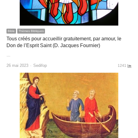
Bible
Thèmes Bibliques
Tous créés pour accueillir gratuitement, par amour, le
Don de l’Esprit Saint (D. Jacques Fournier)
…
Author
26 mai 2023
Sedifop
1241