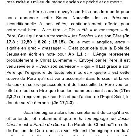
ressuscité au milieu du monde ancien de péché et de mort ».
Le Père a ainsi envoyé son Fils dans le monde pour
nous annoncer cette Bonne Nouvelle de sa Présence
inconditionnelle à nos côtés, continuellement offerte pour
notre seul bien… A ce titre, le Fils a été «
le messager
» du
Père, Celui qui nous a transmis «
les Paroles
» de son Père (
Jn
17,8 ; 12,50 ; 8,26 ; 15,15
). Or, le mot « angélos,
ange
»
signifie en grec «
messager
». C’est pour cela que la Bible de
Jérusalem écrit en note pour
Ap 1,1
: « L’Ange représente
probablement le Christ Lui‑même ». Envoyé par le Père, il est
venu révéler à «
Jean son serviteur
» « qui » Il Est grâce à son
Père qui l’engendre de toute éternité, et « quelle » est cette
œuvre du Père qu’il est venu accomplir dans le cœur et la vie
de ceux et celles qui accepteront de l’accueillir. Le Père veut en
effet de tout son Etre que tous les hommes soient sauvés (
1Tm
2,3-7
) et reçoivent par son Fils et par l’action de l’Esprit Saint, le
don de sa Vie éternelle (
Jn 17,1-3
)…
Jean témoignera alors tout simplement de ce qu’il a vu
et entendu, et notamment que «
le témoignage de Jésus
Christ
» est «
Parole de Dieu
». La Parole du Christ naît en effet
de l’action de Dieu dans sa vie. Elle est témoignage rendu à