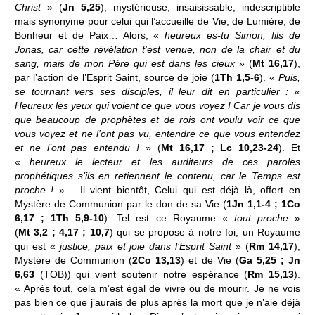
Christ
» (
Jn 5,25
), mystérieuse, insaisissable, indescriptible
mais synonyme pour celui qui l’accueille de Vie, de Lumière, de
Bonheur et de Paix… Alors, «
heureux es-tu Simon, fils de
Jonas, car cette révélation t’est venue, non de la chair et du
sang, mais de mon Père qui est dans les cieux
» (
Mt 16,17
),
par l’action de l’Esprit Saint, source de joie (
1Th 1,5-6
). «
Puis,
se tournant vers ses disciples, il leur dit en particulier : «
Heureux les yeux qui voient ce que vous voyez ! Car je vous dis
que beaucoup de prophètes et de rois ont voulu voir ce que
vous voyez et ne l’ont pas vu, entendre ce que vous entendez
et ne l’ont pas entendu !
» (
Mt 16,17 ; Lc 10,23-24
). Et
«
heureux le lecteur et les auditeurs de ces paroles
prophétiques s’ils en retiennent le contenu, car le Temps est
proche !
»… Il vient bientôt, Celui qui est déjà là, offert en
Mystère de Communion par le don de sa Vie (
1Jn 1,1-4 ; 1Co
6,17 ; 1Th 5,9-10
). Tel est ce Royaume «
tout proche
»
(
Mt 3,2 ; 4,17 ; 10,7
) qui se propose à notre foi, un Royaume
qui est «
justice, paix et joie dans l’Esprit Saint
» (
Rm 14,17
),
Mystère de Communion (
2Co 13,13
) et de Vie (
Ga 5,25 ; Jn
6,63
(TOB)) qui vient soutenir notre espérance (
Rm 15,13
).
« Après tout, cela m’est égal de vivre ou de mourir. Je ne vois
pas bien ce que j’aurais de plus après la mort que je n’aie déjà