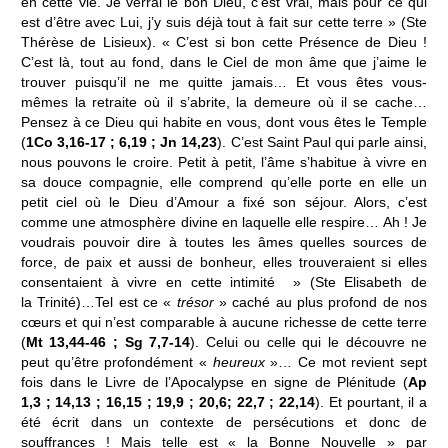
en cette vie. Je verrai le bon Dieu, c’est vrai, mais pour ce qui
est d’être avec Lui, j’y suis déjà tout à fait sur cette terre » (Ste
Thérèse de Lisieux). « C’est si bon cette Présence de Dieu !
C’est là, tout au fond, dans le Ciel de mon âme que j’aime le
trouver puisqu’il ne me quitte jamais… Et vous êtes vous-
mêmes la retraite où il s’abrite, la demeure où il se cache…
Pensez à ce Dieu qui habite en vous, dont vous êtes le Temple
(
1Co 3,16-17 ; 6,19 ; Jn 14,23
). C’est Saint Paul qui parle ainsi,
nous pouvons le croire. Petit à petit, l’âme s’habitue à vivre en
sa douce compagnie, elle comprend qu’elle porte en elle un
petit ciel où le Dieu d’Amour a fixé son séjour. Alors, c’est
comme une atmosphère divine en laquelle elle respire… Ah ! Je
voudrais pouvoir dire à toutes les âmes quelles sources de
force, de paix et aussi de bonheur, elles trouveraient si elles
consentaient à vivre en cette intimité » (Ste Elisabeth de
la Trinité)…Tel est ce «
trésor
» caché au plus profond de nos
cœurs et qui n’est comparable à aucune richesse de cette terre
(
Mt 13,44-46 ; Sg 7,7-14
). Celui ou celle qui le découvre ne
peut qu’être profondément «
heureux
»… Ce mot revient sept
fois dans le Livre de l’Apocalypse en signe de Plénitude (
Ap
1,3 ; 14,13 ; 16,15 ; 19,9 ; 20,6; 22,7 ; 22,14
). Et pourtant, il a
été écrit dans un contexte de persécutions et donc de
souffrances ! Mais telle est « la Bonne Nouvelle » par