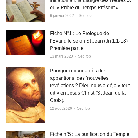
Initiation à « la Liturgie des Heures »,
ou « Prière du Temps Présent ».
Author
6 janvier 2022
Sedifop
Fiche N°1 : Le Prologue de
l’Evangile selon St Jean (Jn 1,1-18)
Première partie
Author
13 mars 2020
Sedifop
Pourquoi courir après des
apparitions, des ‘nouvelles’
révélations ? Dieu nous a déjà « tout
dit » en Jésus Christ (St Jean de la
Croix).
Author
12 août 2020
Sedifop
Fiche n°5 : La purification du Temple