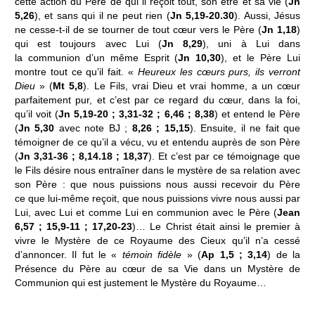
cette action du Père de qui il reçoit tout, son être et sa vie (
Jn
5,26
), et sans qui il ne peut rien (
Jn 5,19-20.30
). Aussi, Jésus
ne cesse-t-il de se tourner de tout cœur vers le Père (
Jn 1,18
)
qui est toujours avec Lui (
Jn 8,29
), uni à Lui dans
la communion d’un même Esprit (
Jn 10,30
), et le Père Lui
montre tout ce qu’il fait. «
Heureux les cœurs purs, ils verront
Dieu
» (
Mt 5,8
). Le Fils, vrai Dieu et vrai homme, a un cœur
parfaitement pur, et c’est par ce regard du cœur, dans la foi,
qu’il voit (
Jn 5,19-20 ; 3,31‑32 ; 6,46 ; 8,38
) et entend le Père
(
Jn 5,30
avec note BJ ;
8,26 ; 15,15
). Ensuite, il ne fait que
témoigner de ce qu’il a vécu, vu et entendu auprès de son Père
(
Jn 3,31-36 ; 8,14.18 ; 18,37
). Et c’est par ce témoignage que
le Fils désire nous entraîner dans le mystère de sa relation avec
son Père : que nous puissions nous aussi recevoir du Père
ce que lui‑même reçoit, que nous puissions vivre nous aussi par
Lui, avec Lui et comme Lui en communion avec le Père (
Jean
6,57 ; 15,9-11 ; 17,20‑23
)… Le Christ était ainsi le premier à
vivre le Mystère de ce Royaume des Cieux qu’il n’a cessé
d’annoncer. Il fut le «
témoin fidèle
» (
Ap 1,5 ; 3,14
) de la
Présence du Père au cœur de sa Vie dans un Mystère de
Communion qui est justement le Mystère du Royaume…