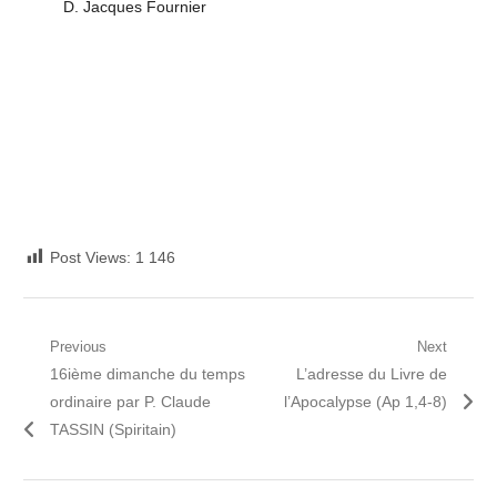
D. Jacques Fournier
Post Views:
1 146
Navigation
Previous
Next
Previous
Next
16ième dimanche du temps
L’adresse du Livre de
de
post:
post:
ordinaire par P. Claude
l’Apocalypse (Ap 1,4-8)
l’article
TASSIN (Spiritain)