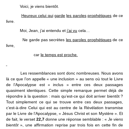
Voici, je viens bientôt.
Heureux celui qui
garde
les paroles
prophétiques
de ce
livre.
Moi, Jean, j’ai entendu et
j’ai vu
cela…
Ne garde pas secrètes
les paroles prophétiques
de ce
livre,
car
le temps est proche.
Les ressemblances sont donc nombreuses. Nous avons
là ce que l’on appelle « une inclusion » au sens où tout le Livre
de l’Apocalypse est « inclus » entre ces deux passages
quasiment identiques. Cette simple remarque permet déjà de
répondre à la question : mais qu’est-ce qui doit arriver bientôt ?
Tout simplement ce qui se trouve entre ces deux passages,
c’est-à-dire Celui qui est au centre de la Révélation transmise
par le Livre de l’Apocalypse, « Jésus Christ et son Mystère ». Et
de fait, le verset
22,7
donne une réponse semblable : «
Je viens
bientôt
», une affirmation reprise par trois fois en cette fin de