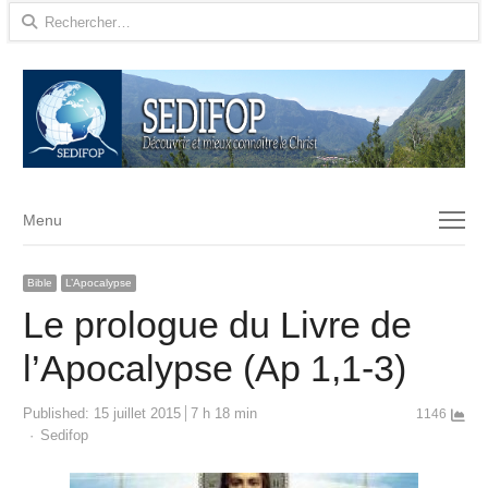
Rechercher :
Menu
Menu
Bible
L’Apocalypse
Le prologue du Livre de
l’Apocalypse (Ap 1,1-3)
Published:
15 juillet 2015
7 h 18 min
1146
Author
Sedifop