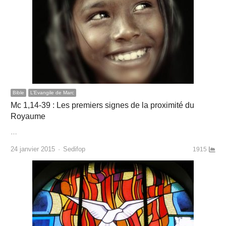
Bible
L’Evangile de Marc
Mc 1,14-39 : Les premiers signes de la proximité du
Royaume
…
Author
24 janvier 2015
Sedifop
1915