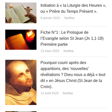
Initiation à « la Liturgie des Heures »,
ou « Prière du Temps Présent ».
Author
6 janvier 2022
Sedifop
Fiche N°1 : Le Prologue de
l’Evangile selon St Jean (Jn 1,1-18)
Première partie
Author
13 mars 2020
Sedifop
Pourquoi courir après des
apparitions, des ‘nouvelles’
révélations ? Dieu nous a déjà « tout
dit » en Jésus Christ (St Jean de la
Croix).
Author
12 août 2020
Sedifop