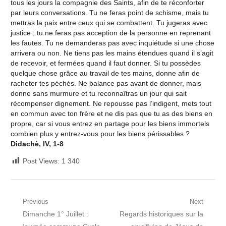
tous les jours la compagnie des Saints, afin de te réconforter
par leurs conversations. Tu ne feras point de schisme, mais tu
mettras la paix entre ceux qui se combattent. Tu jugeras avec
justice ; tu ne feras pas acception de la personne en reprenant
les fautes. Tu ne demanderas pas avec inquiétude si une chose
arrivera ou non. Ne tiens pas les mains étendues quand il s’agit
de recevoir, et fermées quand il faut donner. Si tu possèdes
quelque chose grâce au travail de tes mains, donne afin de
racheter tes péchés. Ne balance pas avant de donner, mais
donne sans murmure et tu reconnaîtras un jour qui sait
récompenser dignement. Ne repousse pas l’indigent, mets tout
en commun avec ton frère et ne dis pas que tu as des biens en
propre, car si vous entrez en partage pour les biens immortels
combien plus y entrez-vous pour les biens périssables ?
Didachè, IV, 1-8
Post Views:
1 340
Navigation
Previous
Next
Previous
Next
Dimanche 1° Juillet :
Regards historiques sur la
de
post:
post: