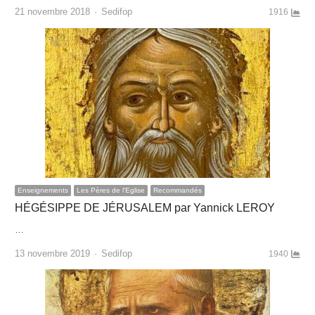
Author
21 novembre 2018
Sedifop
1916
Enseignements
Les Pères de l'Eglise
Recommandés
HÉGÉSIPPE DE JÉRUSALEM par Yannick LEROY
…
Author
13 novembre 2019
Sedifop
1940