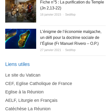
Fiche n°5 : La purification du Temple
(Jn 2,13-22)
Author
16 janvier 2015
Sedifop
L’énigme de l’économie malgache,
un défi pour la doctrine sociale de
l’Église (Fr Manuel Rivero – O.P.)
Author
27 janvier 2021
Sedifop
Liens utiles
Le site du Vatican
CEF, Eglise Catholique de France
Eglise à la Réunion
AELF, Liturgie en Français
Catéchèse La Réunion