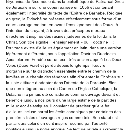
Bryennios de Nicomédie dans la bibliothèque du Patriarcat Grec
de Jérusalem sur une copie réalisée en 1056 et contenant
également l’intégralité du texte de l’Epître de Barnabé. Rédigée
en grec, la Didachè se présente effectivement sous forme d’un
cours ouvrage mettant en avant l’enseignement des Douze à
l’intention du croyant, à travers des préceptes moraux
directement inspirés des racines judéennes de la foi dans le
Christ. Son titre signifie « enseignement » ou « doctrine » ;
l’ouvrage existe d’ailleurs également en latin, dans une version
légèrement différente, sous l’appellation Doctrina Duodecim
Apostolorum. Fondée sur un écrit très ancien appelé Les Deux
Voies (Duae Viae) et perdu depuis longtemps, l’œuvre
s’organise sur la distinction essentielle entre le chemin de la
lumière et le chemin des ténèbres afin d’orienter le Chrétien sur
la juste attitude à adopter dans l’attente de la Parousie. Bien
que non intégrée au sein du Canon de l’Eglise Catholique, la
Didachè n’a jamais été considérée comme ouvrage déviant et
bénéficie jusqu’à nos jours d’une large estime de la part des
milieux ecclésiastiques. Il convient de préciser qu’elle fut
d’ailleurs incluse parmi les écrits canoniques par certaines des
premières listes d’ouvrages reçus comme tels. Son statut est
par ailleurs celui d’un écrit inspiré reconnu par l’autorité
pontificale jusqu’à notre époque. Sa lecture révèle au croyant la