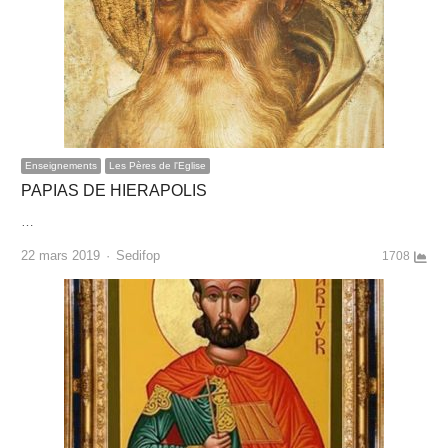
Enseignements
Les Pères de l'Eglise
PAPIAS DE HIERAPOLIS
…
Author
22 mars 2019
Sedifop
1708