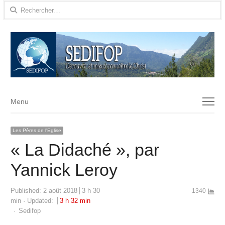
Rechercher :
Menu
Menu
Les Pères de l'Eglise
« La Didaché », par
Yannick Leroy
Published:
2 août 2018
3 h 30
1340
min
Updated:
3 h 32 min
Author
Sedifop