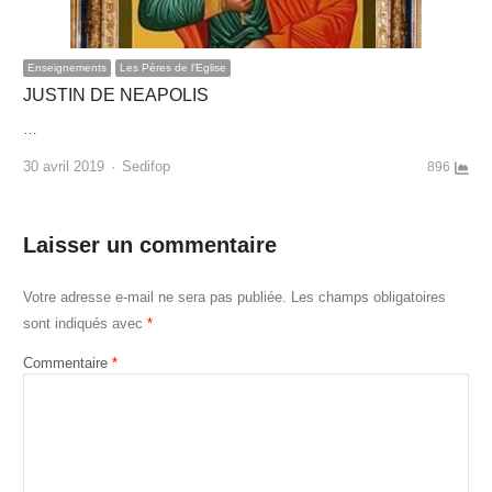
Enseignements
Les Pères de l'Eglise
JUSTIN DE NEAPOLIS
…
Author
30 avril 2019
Sedifop
896
Laisser un commentaire
Votre adresse e-mail ne sera pas publiée.
Les champs obligatoires
sont indiqués avec
*
Commentaire
*