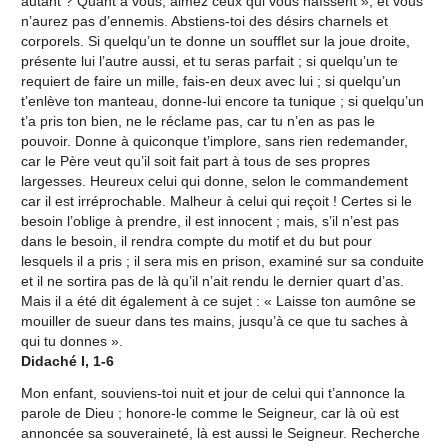
autant ? Quant à vous, aimez ceux qui vous haïssent », et vous
n’aurez pas d’ennemis. Abstiens-toi des désirs charnels et
corporels. Si quelqu’un te donne un soufflet sur la joue droite,
présente lui l’autre aussi, et tu seras parfait ; si quelqu’un te
requiert de faire un mille, fais-en deux avec lui ; si quelqu’un
t’enlève ton manteau, donne-lui encore ta tunique ; si quelqu’un
t’a pris ton bien, ne le réclame pas, car tu n’en as pas le
pouvoir. Donne à quiconque t’implore, sans rien redemander,
car le Père veut qu’il soit fait part à tous de ses propres
largesses. Heureux celui qui donne, selon le commandement
car il est irréprochable. Malheur à celui qui reçoit ! Certes si le
besoin l’oblige à prendre, il est innocent ; mais, s’il n’est pas
dans le besoin, il rendra compte du motif et du but pour
lesquels il a pris ; il sera mis en prison, examiné sur sa conduite
et il ne sortira pas de là qu’il n’ait rendu le dernier quart d’as.
Mais il a été dit également à ce sujet : « Laisse ton aumône se
mouiller de sueur dans tes mains, jusqu’à ce que tu saches à
qui tu donnes ».
Didaché I, 1-6
Mon enfant, souviens-toi nuit et jour de celui qui t’annonce la
parole de Dieu ; honore-le comme le Seigneur, car là où est
annoncée sa souveraineté, là est aussi le Seigneur. Recherche