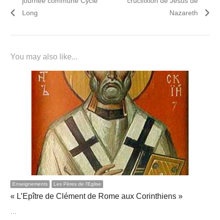
journée commune Cycle
crucifixion de Jésus de
l’article
Long
Nazareth
You may also like...
Enseignements
Les Pères de l'Eglise
« L’Epître de Clément de Rome aux Corinthiens »
…