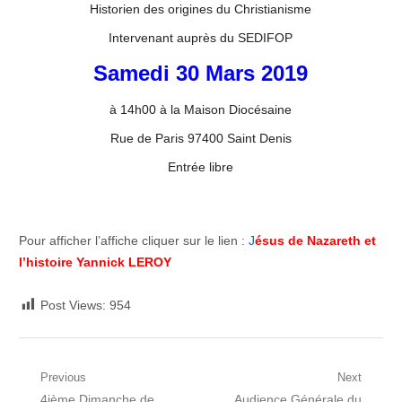
Historien des origines du Christianisme
Intervenant auprès du SEDIFOP
Samedi 30 Mars 2019
à 14h00 à la Maison Diocésaine
Rue de Paris 97400 Saint Denis
Entrée libre
Pour afficher l’affiche cliquer sur le lien :
J
ésus de Nazareth et
l’histoire Yannick LEROY
Post Views:
954
Navigation
Previous
Next
Previous
Next
4ième Dimanche de
Audience Générale du