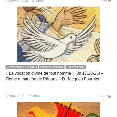
Author
21 février 2023
Sedifop
676
Commentaires d'Evangile
Préparer Dimanche
Recommandés
« La vocation divine de tout homme » (Jn 17,20-26) –
7ième dimanche de Pâques – D. Jacques Fournier
…
Author
28 mai 2022
Sedifop
1202