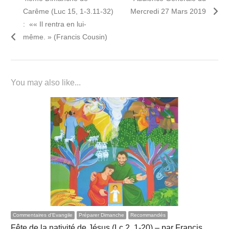
de
post:
post:
Carême (Luc 15, 1-3.11-32)
Mercredi 27 Mars 2019
l’article
: «« Il rentra en lui-
même. » (Francis Cousin)
You may also like...
Commentaires d'Evangile
Préparer Dimanche
Recommandés
Fête de la nativité de Jésus (Lc 2, 1-20) – par Francis