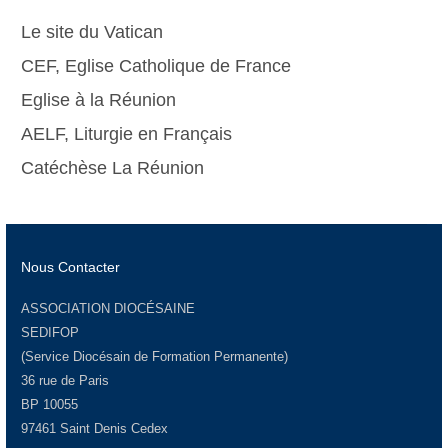
Le site du Vatican
CEF, Eglise Catholique de France
Eglise à la Réunion
AELF, Liturgie en Français
Catéchèse La Réunion
Nous Contacter
ASSOCIATION DIOCÉSAINE
SEDIFOP
(Service Diocésain de Formation Permanente)
36 rue de Paris
BP 10055
97461 Saint Denis Cedex