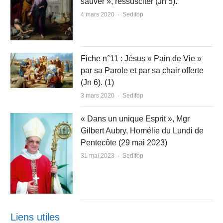
sauver », ressusciter (Jn 5).
Author
4 mars 2020
Sedifop
Fiche n°11 : Jésus « Pain de Vie »
par sa Parole et par sa chair offerte
(Jn 6). (1)
Author
3 mars 2020
Sedifop
« Dans un unique Esprit », Mgr
Gilbert Aubry, Homélie du Lundi de
Pentecôte (29 mai 2023)
Author
31 mai 2023
Sedifop
Liens utiles