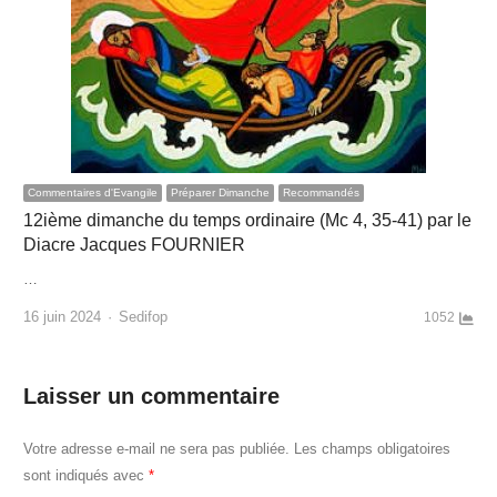
Commentaires d'Evangile
Préparer Dimanche
Recommandés
12ième dimanche du temps ordinaire (Mc 4, 35-41) par le
Diacre Jacques FOURNIER
…
Author
16 juin 2024
Sedifop
1052
Laisser un commentaire
Votre adresse e-mail ne sera pas publiée.
Les champs obligatoires
sont indiqués avec
*