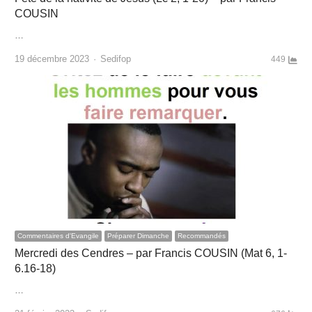
COUSIN
…
Author
19 décembre 2023
Sedifop
449
Commentaires d'Evangile
Préparer Dimanche
Recommandés
Mercredi des Cendres – par Francis COUSIN (Mat 6, 1-
6.16-18)
…