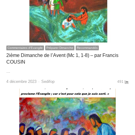
Commentaires d'Evangile
Préparer Dimanche
Recommandés
2ième Dimanche de l’Avent (Mc 1, 1-8) – par Francis
COUSIN
…
Author
4 décembre 2023
Sedifop
491