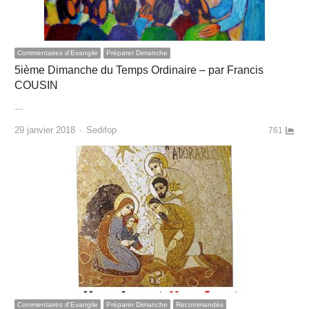
Commentaires d'Evangile
Préparer Dimanche
5ième Dimanche du Temps Ordinaire – par Francis
COUSIN
…
Author
29 janvier 2018
Sedifop
761
Commentaires d'Evangile
Préparer Dimanche
Recommandés