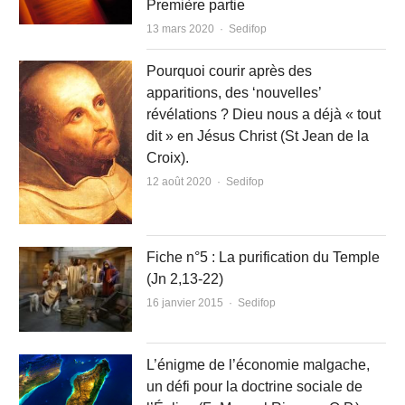
Première partie
Author
13 mars 2020
Sedifop
Pourquoi courir après des
apparitions, des ‘nouvelles’
révélations ? Dieu nous a déjà « tout
dit » en Jésus Christ (St Jean de la
Croix).
Author
12 août 2020
Sedifop
Fiche n°5 : La purification du Temple
(Jn 2,13-22)
Author
16 janvier 2015
Sedifop
L’énigme de l’économie malgache,
un défi pour la doctrine sociale de