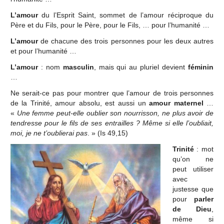
L’amour
du l’Esprit Saint, sommet de l’amour réciproque du
Père et du Fils, pour le Père, pour le Fils, … pour l’humanité …
L’amour
de chacune des trois personnes pour les deux autres
et pour l’humanité …
L’amour
: nom
masculin
, mais qui au pluriel devient
féminin
…
Ne serait-ce pas pour montrer que l’amour de trois personnes
de la Trinité, amour absolu, est aussi un
amour maternel
…
«
Une femme peut-elle oublier son nourrisson, ne plus avoir de
tendresse pour le fils de ses entrailles ? Même si elle l’oubliait,
moi, je ne t’oublierai pas
. » (Is 49,15)
Trinité
: mot
qu’on ne
peut utiliser
avec
justesse que
pour
parler
de Dieu
,
même si