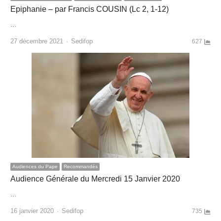
Epiphanie – par Francis COUSIN (Lc 2, 1-12)
…
Author
27 décembre 2021
Sedifop
627
Audiences du Pape
Recommandés
Audience Générale du Mercredi 15 Janvier 2020
…
Author
16 janvier 2020
Sedifop
735