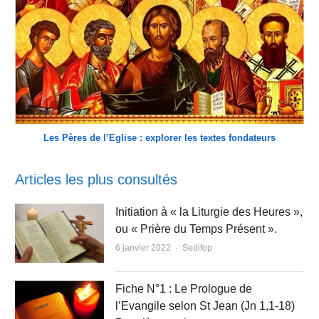
Les Pères de l’Eglise : explorer les textes fondateurs
Articles les plus consultés
Initiation à « la Liturgie des Heures »,
ou « Prière du Temps Présent ».
Author
6 janvier 2022
Sedifop
Fiche N°1 : Le Prologue de
l’Evangile selon St Jean (Jn 1,1-18)