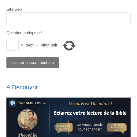
Site web
Question antispam
*
×
sept
=
vingt huit
A Découvrir