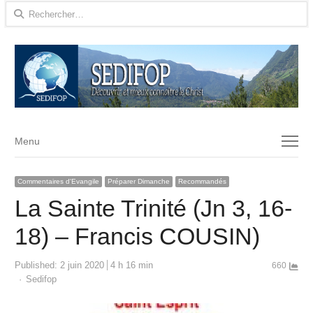
Rechercher :
Menu
Menu
Commentaires d'Evangile
Préparer Dimanche
Recommandés
La Sainte Trinité (Jn 3, 16-
18) – Francis COUSIN)
Published:
2 juin 2020
4 h 16 min
660
Author
Sedifop