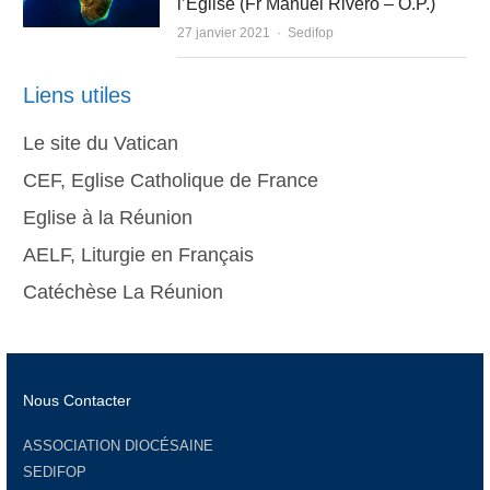
l’Église (Fr Manuel Rivero – O.P.)
Author
27 janvier 2021
Sedifop
Liens utiles
Le site du Vatican
CEF, Eglise Catholique de France
Eglise à la Réunion
AELF, Liturgie en Français
Catéchèse La Réunion
Nous Contacter
ASSOCIATION DIOCÉSAINE
SEDIFOP