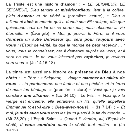
La Trinité est une histoire
d’amour
: «
LE SEIGNEUR, LE
SEIGNEUR, Dieu tendre et
miséricordieux
, lent à la colère,
plein
d’amour
et de vérité
» (première lecture), «
Dieu a
tellement
aimé
le monde qu’il a donné son Fils unique, afin que
quiconque croit en lui ne se perde pas, mais obtienne la vie
éternelle
. » (Évangile), «
Moi, je prierai le Père, et il vous
donnera
un autre Défenseur qui sera
pour toujours avec
vous
: l’Esprit de vérité, lui que le monde ne peut recevoir … ;
vous, vous le connaissez, car il demeure auprès de vous, et il
sera en vous. Je ne vous laisserai pas
orphelins
, je reviens
vers vous
. » (Jn 14,16-18).
La trinité est aussi une histoire de
présence de Dieu à nos
côtés
: Le Père : «
Seigneur, … daigne
marcher au milieu de
nous
. … tu pardonneras nos fautes et nos péchés, et tu feras
de nous ton héritage.
» (première lecture) «
Voici que je vais
conclure
une alliance
. » (Ex 34,10) ; Le Fils : «
Voici que la
vierge est enceinte, elle enfantera un fils, qu’elle appellera
Emmanuel (c’est-à-dire :
Dieu-avec-nous
)
. » (Is 7,14) ; «
Et
moi,
je suis avec vous
tous les jours jusqu’à la fin du monde.
»
(Mt 28,20) ; L’Esprit Saint : «
Quand il viendra, lui, l’Esprit de
vérité,
il vous conduira
dans la vérité tout entière
. » (Jn
16,13).