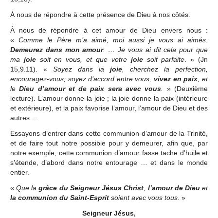
À nous de répondre à cette présence de Dieu à nos côtés.
À nous de répondre à cet amour de Dieu envers nous :
«
Comme le Père m’a aimé, moi aussi je vous ai aimés.
Demeurez dans mon amour
. … Je vous ai dit cela pour que
ma
joie
soit en vous, et que votre
joie
soit parfaite
. » (Jn
15,9.11). «
Soyez dans la
joie
, cherchez la perfection,
encouragez-vous, soyez d’accord entre vous,
vivez en paix
, et
le
Dieu d’amour et de paix sera avec vous
.
» (Deuxième
lecture). L’amour donne la joie ; la joie donne la paix (intérieure
et extérieure), et la paix favorise l’amour, l’amour de Dieu et des
autres …
Essayons d’entrer dans cette communion d’amour de la Trinité,
et de faire tout notre possible pour y demeurer, afin que, par
notre exemple, cette communion d’amour fasse tache d’huile et
s’étende, d’abord dans notre entourage … et dans le monde
entier.
«
Que la
grâce du Seigneur Jésus Christ
,
l’amour de Dieu
et
la communion du Saint-Esprit
soient avec vous tous
. »
Seigneur Jésus,