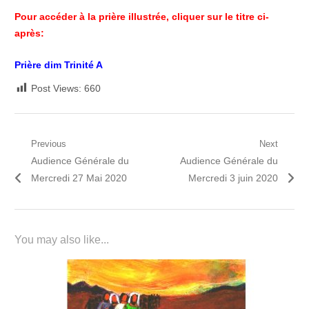
Pour accéder à la prière illustrée, cliquer sur le titre ci-
après:
Prière dim Trinité A
Post Views:
660
Navigation
Previous
Next
Previous
Next
Audience Générale du
Audience Générale du
de
post:
post:
Mercredi 27 Mai 2020
Mercredi 3 juin 2020
l’article
You may also like...