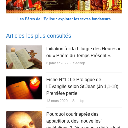
Les Pères de l’Eglise : explorer les textes fondateurs
Articles les plus consultés
Initiation à « la Liturgie des Heures »,
ou « Prière du Temps Présent ».
Author
6 janvier 2022
Sedifop
Fiche N°1 : Le Prologue de
l’Evangile selon St Jean (Jn 1,1-18)
Première partie
Author
13 mars 2020
Sedifop
Pourquoi courir après des
apparitions, des ‘nouvelles’
révélations ? Dieu nous a déjà « tout