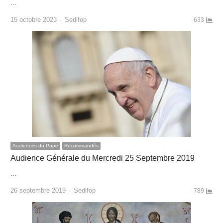
…
Author
15 octobre 2023
Sedifop
633
Audiences du Pape
Recommandés
Audience Générale du Mercredi 25 Septembre 2019
…
Author
26 septembre 2019
Sedifop
789