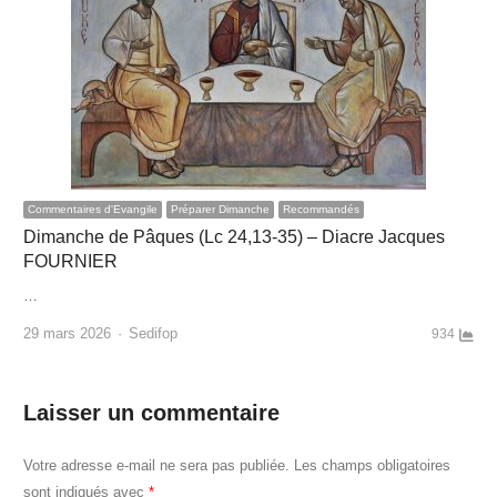
Commentaires d'Evangile
Préparer Dimanche
Recommandés
Dimanche de Pâques (Lc 24,13-35) – Diacre Jacques
FOURNIER
…
Author
29 mars 2026
Sedifop
934
Laisser un commentaire
Votre adresse e-mail ne sera pas publiée.
Les champs obligatoires
sont indiqués avec
*