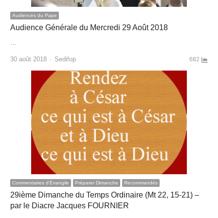
Audiences du Pape
Audience Générale du Mercredi 29 Août 2018
…
Author
30 août 2018
Sedifop
682
Commentaires d'Evangile
Préparer Dimanche
Recommandés
29ième Dimanche du Temps Ordinaire (Mt 22, 15-21) –
par le Diacre Jacques FOURNIER