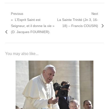
Navigation
Previous
Next
Previous
Next
« L’Esprit Saint est
La Sainte Trinité (Jn 3, 16-
de
post:
post:
Seigneur, et il donne la vie »
18) – Francis COUSIN)
l’article
(D. Jacques FOURNIER).
You may also like...