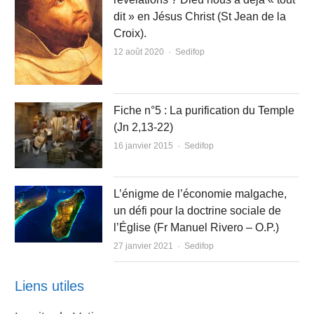
dit » en Jésus Christ (St Jean de la
Croix).
Author
12 août 2020
Sedifop
Fiche n°5 : La purification du Temple
(Jn 2,13-22)
Author
16 janvier 2015
Sedifop
L’énigme de l’économie malgache,
un défi pour la doctrine sociale de
l’Église (Fr Manuel Rivero – O.P.)
Author
27 janvier 2021
Sedifop
Liens utiles