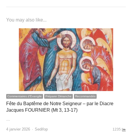
You may also like...
Commentaires d'Evangile
Préparer Dimanche
Recommandés
Fête du Baptême de Notre Seigneur – par le Diacre
Jacques FOURNIER (Mt 3, 13-17)
…
Author
4 janvier 2026
Sedifop
1235