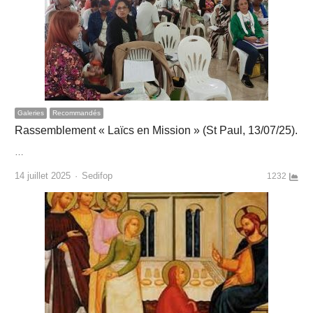
Galeries
Recommandés
Rassemblement « Laïcs en Mission » (St Paul, 13/07/25).
…
Author
14 juillet 2025
Sedifop
1232