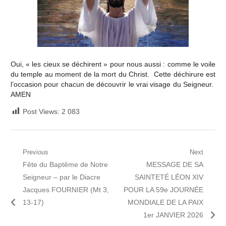
Oui, « les cieux se déchirent » pour nous aussi : comme le voile
du temple au moment de la mort du Christ. Cette déchirure est
l’occasion pour chacun de découvrir le vrai visage du Seigneur.
AMEN
Post Views:
2 083
Navigation
Previous
Next
Previous
Next
Fête du Baptême de Notre
MESSAGE DE SA
de
post:
post:
Seigneur – par le Diacre
SAINTETÉ LÉON XIV
l’article
Jacques FOURNIER (Mt 3,
POUR LA 59e JOURNÉE
13-17)
MONDIALE DE LA PAIX
1er JANVIER 2026