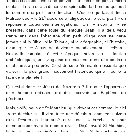
Toutes ces questions-là ne peuvent être résolues par la raison
seule… Il n’y a que la dimension spirituelle de l’homme qui peut
lui donner une piste, une direction. C’est ce qui faisait dire à
e
Malraux que « le 21
siècle sera religieux ou ne sera pas ! » en
réponse à toutes ces interrogations. Un » inconnu » se
présente, dans cette foule qui entoure Jean, il a déjà vécu
trente ans dans l’obscurité d’un petit village dont ne parle
jamais : ni la Bible, ni le Talmud, ni la géographie, ni l’histoire,
avant que ce Jésus ne devienne mondialement célèbre.
Nazareth comptait, à cette époque, selon les fouilles
archéologiques, une vingtaine de maisons, donc une centaine
d’habitants à peu près. C’est de cette étonnante obscurité que
va sortir le plus grand mouvement historique qui a modifié la
face de la planète !
Qui est-il donc ce Jésus de Nazareth ? Il donne l’apparence
d’un homme ordinaire qui doit recevoir un Baptême de
pénitence.
Mais, voilà, nous dit St-Matthieu, que devant cet homme, le ciel
» se déchire » : il vient faire
une déchirure
dans cet univers
clos. Désormais l’humanité aura une » brèche » pour
communiquer avec le monde divin. Déjà, avant St-Matthieu,
Isaïe, en avait exprimé le désir : « Ah ! Si tu déchirais les