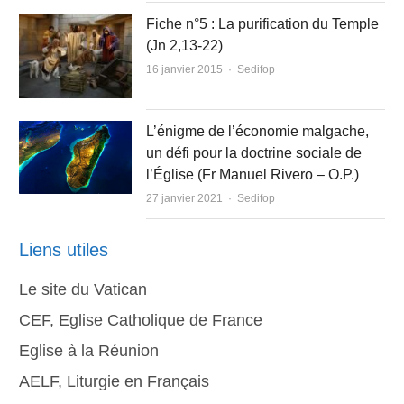
Fiche n°5 : La purification du Temple
(Jn 2,13-22)
Author
16 janvier 2015
Sedifop
L’énigme de l’économie malgache,
un défi pour la doctrine sociale de
l’Église (Fr Manuel Rivero – O.P.)
Author
27 janvier 2021
Sedifop
Liens utiles
Le site du Vatican
CEF, Eglise Catholique de France
Eglise à la Réunion
AELF, Liturgie en Français