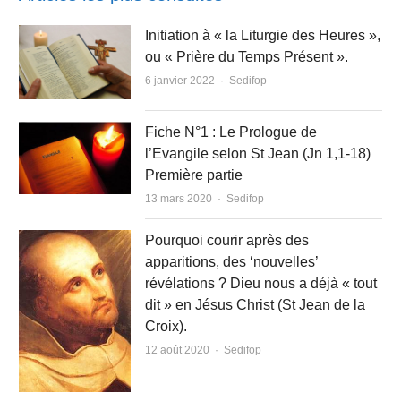
Initiation à « la Liturgie des Heures »,
ou « Prière du Temps Présent ».
Author
6 janvier 2022
Sedifop
Fiche N°1 : Le Prologue de
l’Evangile selon St Jean (Jn 1,1-18)
Première partie
Author
13 mars 2020
Sedifop
Pourquoi courir après des
apparitions, des ‘nouvelles’
révélations ? Dieu nous a déjà « tout
dit » en Jésus Christ (St Jean de la
Croix).
Author
12 août 2020
Sedifop