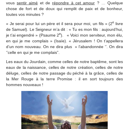
vous
sentir aimé
et de
répondre à cet amour
? … Quelque
chose de fort et de doux qui remplit de paix et de bonheur,
toutes vos minutes ?
e
« Je serai pour lui un père et il sera pour moi, un fils » (2
livre
de Samuel). Le Seigneur m’a dit : « Tu es mon fils : aujourd’hui,
e
je t’ai engendré » (Psaume 2
). « Voici mon serviteur, mon élu,
en qui je me complais » (Isaïe). « Jérusalem ! On t’appellera
d’un nom nouveau. On ne dira plus » l’abandonnée ‘’. On dira
‘’celle en qui je me complais”.
Les eaux du Jourdain, comme celles de notre baptême, sont les
eaux de la naissance, celles de notre création, celles de notre
déluge, celles de notre passage du péché à la grâce, celles de
la Mer Rouge à la terre Promise : il en sort toujours des
hommes nouveaux !