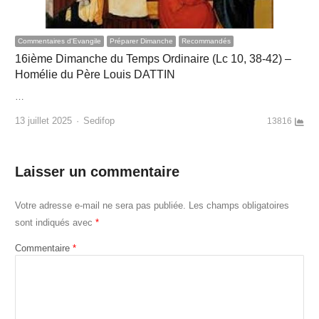
Commentaires d'Evangile
Préparer Dimanche
Recommandés
16ième Dimanche du Temps Ordinaire (Lc 10, 38-42) –
Homélie du Père Louis DATTIN
…
Author
13 juillet 2025
Sedifop
13816
Laisser un commentaire
Votre adresse e-mail ne sera pas publiée.
Les champs obligatoires
sont indiqués avec
*
Commentaire
*