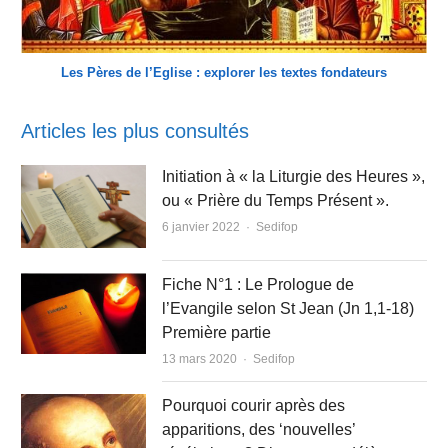
Les Pères de l’Eglise : explorer les textes fondateurs
Articles les plus consultés
Initiation à « la Liturgie des Heures »,
ou « Prière du Temps Présent ».
Author
6 janvier 2022
Sedifop
Fiche N°1 : Le Prologue de
l’Evangile selon St Jean (Jn 1,1-18)
Première partie
Author
13 mars 2020
Sedifop
Pourquoi courir après des
apparitions, des ‘nouvelles’