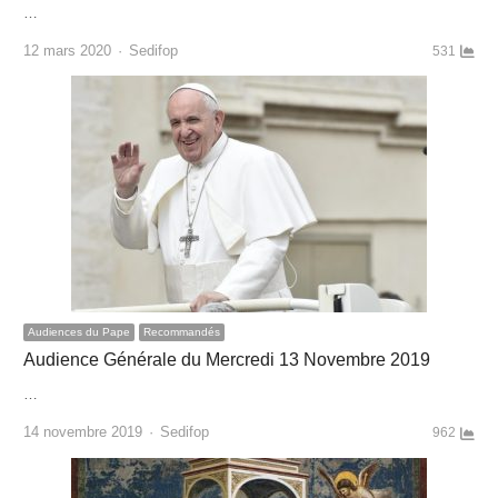
…
Author
12 mars 2020
Sedifop
531
Audiences du Pape
Recommandés
Audience Générale du Mercredi 13 Novembre 2019
…
Author
14 novembre 2019
Sedifop
962