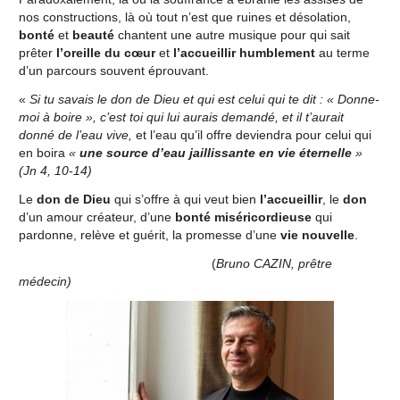
nos constructions, là où tout n’est que ruines et désolation,
bonté
et
beauté
chantent une autre musique pour qui sait
prêter
l’oreille du cœur
et
l’accueillir humblement
au terme
d’un parcours souvent éprouvant.
«
Si tu savais le don de Dieu et qui est celui qui te dit : « Donne-
moi à boire », c’est toi qui lui aurais demandé, et il t’aurait
donné de l’eau vive,
et l’eau qu’il offre deviendra pour celui qui
en boira
«
une source d’eau jaillissante en vie éternelle
»
(Jn 4, 10-14)
Le
don de Dieu
qui s’offre à qui veut bien
l’accueillir
, le
don
d’un amour créateur, d’une
bonté miséricordieuse
qui
pardonne, relève et guérit, la promesse d’une
vie nouvelle
.
(
Bruno CAZIN, prêtre
médecin)