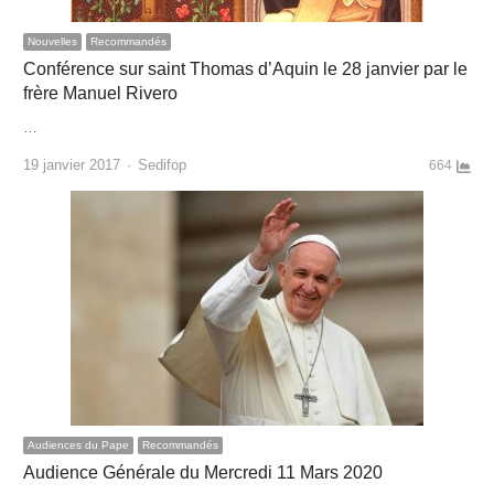
Nouvelles
Recommandés
Conférence sur saint Thomas d’Aquin le 28 janvier par le
frère Manuel Rivero
…
Author
19 janvier 2017
Sedifop
664
Audiences du Pape
Recommandés
Audience Générale du Mercredi 11 Mars 2020