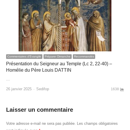
Commentaires d'Evangile
Préparer Dimanche
Recommandés
Présentation du Seigneur au Temple (Lc 2, 22-40) –
Homélie du Père Louis DATTIN
…
Author
26 janvier 2025
Sedifop
1638
Laisser un commentaire
Votre adresse e-mail ne sera pas publiée.
Les champs obligatoires