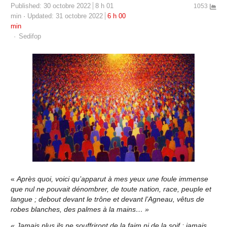
Published:
30 octobre 2022
8 h 01
1053
min
Updated: 31 octobre 2022
6 h 00
min
Author
Sedifop
«
Après quoi, voici qu’apparut à mes yeux une foule immense
que nul ne pouvait dénombrer, de toute nation, race, peuple et
langue ; debout devant le trône et devant l’Agneau, vêtus de
robes blanches, des palmes à la mains… »
« Jamais plus ils ne souffriront de la faim ni de la soif ; jamais