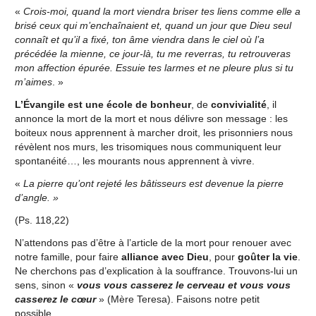
«
Crois-moi, quand la mort viendra briser tes liens comme elle a
brisé ceux qui m’enchaînaient et, quand un jour que Dieu seul
connaît et qu’il a fixé, ton âme viendra dans le ciel où l’a
précédée la mienne, ce jour-là, tu me reverras, tu retrouveras
mon affection épurée. Essuie tes larmes et ne pleure plus si tu
m’aimes
. »
L’Évangile est une école de bonheur
, de
convivialité
, il
annonce la mort de la mort et nous délivre son message : les
boiteux nous apprennent à marcher droit, les prisonniers nous
révèlent nos murs, les trisomiques nous communiquent leur
spontanéité…, les mourants nous apprennent à vivre.
«
La pierre qu’ont rejeté les bâtisseurs est devenue la pierre
d’angle. »
(Ps. 118,22)
N’attendons pas d’être à l’article de la mort pour renouer avec
notre famille, pour faire
alliance avec Dieu
, pour
goûter la vie
.
Ne cherchons pas d’explication à la souffrance. Trouvons-lui un
sens, sinon «
vous vous casserez le cerveau et vous vous
casserez le cœur
» (Mère Teresa). Faisons notre petit
possible.