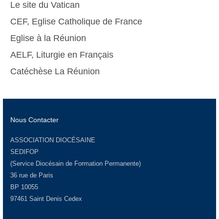
Le site du Vatican
CEF, Eglise Catholique de France
Eglise à la Réunion
AELF, Liturgie en Français
Catéchèse La Réunion
Nous Contacter
ASSOCIATION DIOCÉSAINE
SEDIFOP
(Service Diocésain de Formation Permanente)
36 rue de Paris
BP 10055
97461 Saint Denis Cedex