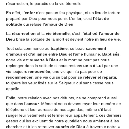
résurrection, le paradis ou la vie éternelle.
En effet,
l’enfer
n’est pas un feu physique, ni un lieu de torture
préparé par Dieu pour nous punir. L’enfer, c’est
l’état de
solitude
qui refuse
l’amour de Dieu
.
La
résurrection
et la
vie éternelle
, c’est
l’état où l’amour de
Dieu
brise la solitude de la mort et devient notre
milieu de vie
.
Tout cela commence au
baptême
, ce beau
sacrement
d’amour et d’alliance
entre Dieu et l’âme humaine.
Baptisés
,
notre vie est
ouverte à Dieu
et la mort ne peut pas nous
replonger dans la solitude si nous restons
unis à Lui
par une
vie toujours
renouvelée
, une vie qui n’a pas peur de
recommencer
, une vie qui se bat pour se
relever
et
repartir,
toujours les yeux fixés sur le Seigneur qui sans cesse nous
appelle.
Enfin, notre relation avec nos défunts, ne se comprend aussi
que dans
l’amour
. Même si nous devons rayer leur numéro de
téléphone et leur adresse de nos agendas, même s’il faut
ranger leur vêtements et fermer leur appartement, ces derniers
gestes qui les excluent de notre quotidien nous amènent à les
chercher et à les retrouver
auprès de Dieu
à travers « notre »