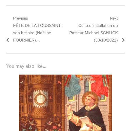
Navigation
Previous
Next
Previous
Next
FÊTE DE LA TOUSSAINT :
Culte d’installation du
de
post:
post:
son histoire (Noéline
Pasteur Michael SCHLICK
l’article
FOURNIER)…
(30/10/2022)
You may also like...