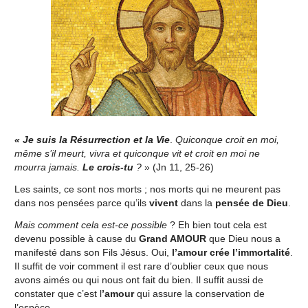
« Je suis la Résurrection et la Vie
.
Quiconque croit en moi,
même s’il meurt, vivra
et quiconque vit et croit en moi ne
mourra jamais.
Le crois-tu
?
» (Jn 11, 25-26)
Les saints, ce sont nos morts ; nos morts qui ne meurent pas
dans nos pensées parce qu’ils
vivent
dans la
pensée de Dieu
.
Mais comment cela est-ce possible
? Eh bien tout cela est
devenu possible à cause du
Grand AMOUR
que Dieu nous a
manifesté dans son Fils Jésus. Oui,
l’amour crée
l’immortalité
.
Il suffit de voir comment il est rare d’oublier ceux que nous
avons aimés ou qui nous ont fait du bien. Il suffit aussi de
constater que c’est l
’amour
qui assure la conservation de
l’espèce.