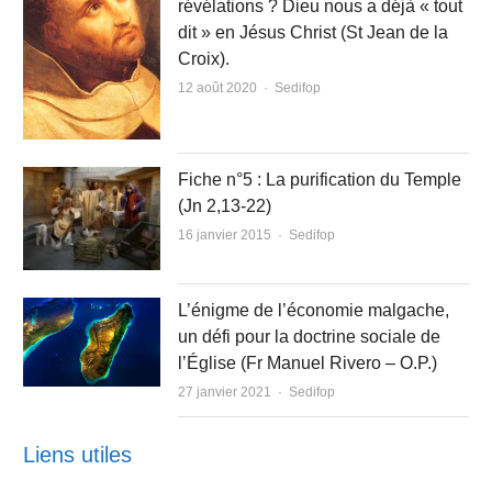
révélations ? Dieu nous a déjà « tout
dit » en Jésus Christ (St Jean de la
Croix).
Author
12 août 2020
Sedifop
Fiche n°5 : La purification du Temple
(Jn 2,13-22)
Author
16 janvier 2015
Sedifop
L’énigme de l’économie malgache,
un défi pour la doctrine sociale de
l’Église (Fr Manuel Rivero – O.P.)
Author
27 janvier 2021
Sedifop
Liens utiles