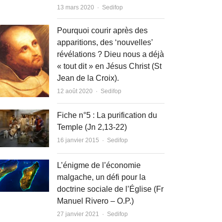
Author
13 mars 2020
Sedifop
Pourquoi courir après des
apparitions, des ‘nouvelles’
révélations ? Dieu nous a déjà
« tout dit » en Jésus Christ (St
Jean de la Croix).
Author
12 août 2020
Sedifop
Fiche n°5 : La purification du
Temple (Jn 2,13-22)
Author
16 janvier 2015
Sedifop
L’énigme de l’économie
malgache, un défi pour la
doctrine sociale de l’Église (Fr
Manuel Rivero – O.P.)
Author
27 janvier 2021
Sedifop