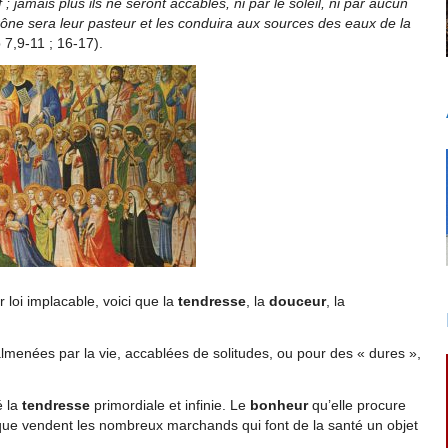
f ; jamais plus ils ne seront accablés, ni par le soleil, ni par aucun
trône sera leur pasteur et les conduira aux sources des eaux de la
 7,9-11 ; 16-17).
 loi implacable, voici que la
tendresse
, la
douceur
, la
menées par la vie, accablées de solitudes, ou pour des « dures »,
é la
tendresse
primordiale et infinie. Le
bonheur
qu’elle procure
e que vendent les nombreux marchands qui font de la santé un objet