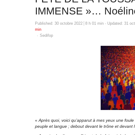
IMMENSE »… Noéli
Published:
30 octobre 2022
8 h 01 min
Updated: 31 oc
min
Author
Sedifop
«
Après quoi, voici qu’apparut à mes yeux une foule
peuple et langue ; debout devant le trône et devant