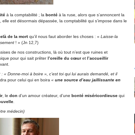
ité
à la comptabilité ; la
bonté
à la ruse, alors que s’annoncent la
t, elle est désormais dépassée, la comptabilité qui s’impose dans le
delà de la mort
qu’il nous faut aborder les choses : «
Laisse-la
issement
! » (Jn 12,7)
ises de nos constructions, là où tout n’est que ruines et
que pour qui sait prêter
l’oreille du cœur
et
l’accueillir
vant.
t : « Donne-moi à boire », c’est toi qui lui aurais demandé, et il
endra pour celui qui en boira
«
une source d’eau jaillissante en
ir
, le
don
d’un amour créateur, d’une
bonté miséricordieuse
qui
ouvelle
.
tre médecin)