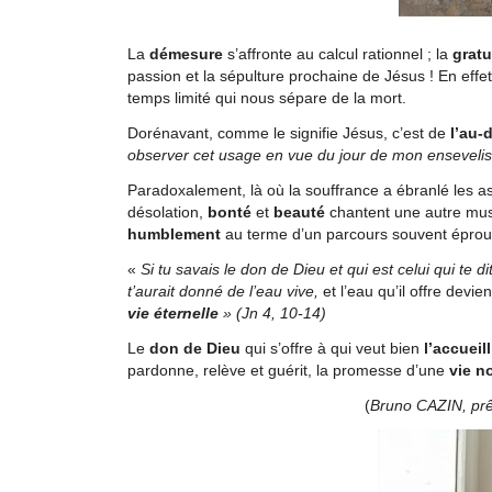
La
démesure
s’affronte au calcul rationnel ; la
gratu
passion et la sépulture prochaine de Jésus ! En effe
temps limité qui nous sépare de la mort.
Dorénavant, comme le signifie Jésus, c’est de
l’au-
observer cet usage en vue du jour de mon ensevel
Paradoxalement, là où la souffrance a ébranlé les ass
désolation,
bonté
et
beauté
chantent une autre musi
humblement
au terme d’un parcours souvent éprou
«
Si tu savais le don de Dieu et qui est celui qui te di
t’aurait donné de l’eau vive,
et l’eau qu’il offre devi
vie éternelle
» (Jn 4, 10-14)
Le
don de Dieu
qui s’offre à qui veut bien
l’accueill
pardonne, relève et guérit, la promesse d’une
vie n
(
Bruno CAZIN, prê