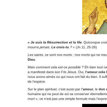
« Je suis la Résurrection et la Vie
.
Quiconque croit
mourra jamais.
Le crois-tu
?
» (Jn 11, 25-26)
Les saints, ce sont nos morts ; nos morts qui ne m
Dieu
.
Mais comment cela est-ce possible
? Eh bien tout c
a manifesté dans son Fils Jésus. Oui,
l’amour crée
nous avons aimés ou qui nous ont fait du bien. Il suff
de l’espèce.
Sur le plan spirituel, c’est aussi par l
’amour
, le
don 
humaine qui ne peut de soi se conserver éternelleme
mort
», ce n’est pas une simple formule mais l’expr