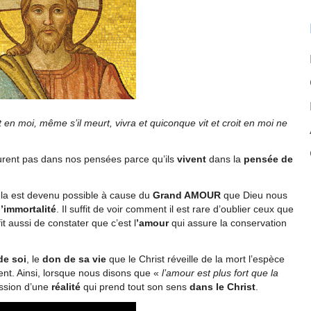
 en moi, même s’il meurt, vivra
et quiconque vit et croit en moi ne
eurent pas dans nos pensées parce qu’ils
vivent
dans la
pensée de
ela est devenu possible à cause du
Grand AMOUR
que Dieu nous
l’immortalité
. Il suffit de voir comment il est rare d’oublier ceux que
it aussi de constater que c’est l
’amour
qui assure la conservation
de soi
, le
don de sa vie
que le Christ réveille de la mort l’espèce
nt. Ainsi, lorsque nous disons que «
l’amour est plus fort que la
ession d’une
réalité
qui prend tout son sens
dans le Christ
.