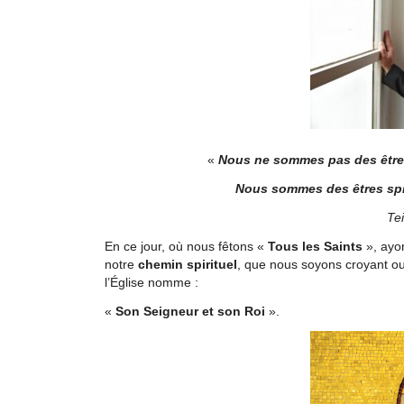
«
Nous ne sommes pas des êtres
Nous sommes des êtres spir
Te
En ce jour, où nous fêtons «
Tous les Saints
», ayo
notre
chemin spirituel
, que nous soyons croyant o
l’Église nomme :
«
Son Seigneur et son Roi
».