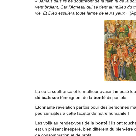
« Jamais plus ils ne souffriront de la faim ni de la soi
vent brûlant. Car l’Agneau qui se tient au milieu du 
vie. Et Dieu essuiera toute larme de leurs yeux »
(Ap
Là où la souffrance et le malheur avaient imposé leur
délicatesse
témoignent de la
bonté
disponible.
Etonnante révélation parfois pour des personnes mal
peu sensibles à cette facette de notre humanité !
Les voilà au rendez-vous de la
bonté
! Ils ont touch
est un présent inespéré, bien différent du bien‑êtr
de consommation et de profit.