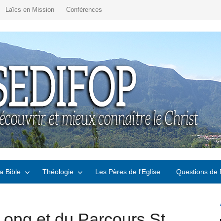
Laïcs en Mission
Conférences
a Bible
Théologie
Les Pères de l’Eglise
Questions de 
Long et du Parcours St