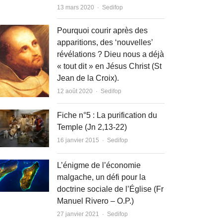
Author
13 mars 2020
Sedifop
Pourquoi courir après des
apparitions, des ‘nouvelles’
révélations ? Dieu nous a déjà
« tout dit » en Jésus Christ (St
Jean de la Croix).
Author
12 août 2020
Sedifop
Fiche n°5 : La purification du
Temple (Jn 2,13-22)
Author
16 janvier 2015
Sedifop
L’énigme de l’économie
malgache, un défi pour la
doctrine sociale de l’Église (Fr
Manuel Rivero – O.P.)
Author
27 janvier 2021
Sedifop