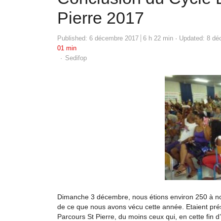
Pierre 2017
Published:
6 décembre 2017
6 h 22 min
Updated: 8 dé
01 min
Author
Sedifop
Dimanche 3 décembre, nous étions environ 250 à nou
de ce que nous avons vécu cette année. Etaient prés
Parcours St Pierre, du moins ceux qui, en cette fin d