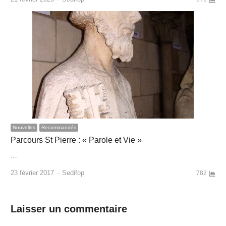
Nouvelles
Recommandés
Parcours St Pierre : « Parole et Vie »
…
Author
23 février 2017
Sedifop
782
Laisser un commentaire