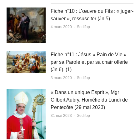
Fiche n°10 : L’œuvre du Fils : « juger-
sauver », ressusciter (Jn 5).
Author
4 mars 2020
Sedifop
Fiche n°11 : Jésus « Pain de Vie »
par sa Parole et par sa chair offerte
(Jn 6). (1)
Author
3 mars 2020
Sedifop
« Dans un unique Esprit », Mgr
Gilbert Aubry, Homélie du Lundi de
Pentecôte (29 mai 2023)
Author
31 mai 2023
Sedifop