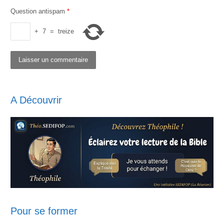
Question antispam
*
+
7
=
treize
A Découvrir
Pour se former