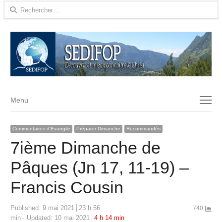
Rechercher :
Menu
Menu
Commentaires d'Evangile
Préparer Dimanche
Recommandés
7ième Dimanche de
Pâques (Jn 17, 11-19) –
Francis Cousin
Published:
9 mai 2021
23 h 56
740
min
Updated: 10 mai 2021
4 h 14 min