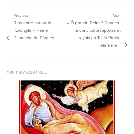
Navigation
Previous
Next
Previous
Next
Rencontre autour de
« Ô grande Reine ! Donnes-
de
post:
post:
l’Évangile – 7ième
la donc cette réponse et
l’article
Dimanche de Pâques
reçois en Toi la Parole
éternelle »
You may also like...