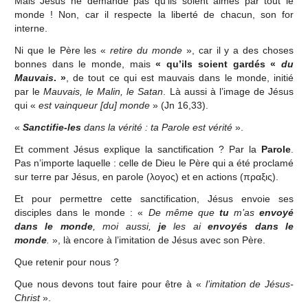
Mais Jésus ne demande pas qu’ils soient aimés par tout le
monde ! Non, car il respecte la liberté de chacun, son for
interne.
Ni que le Père les «
retire du monde
», car il y a des choses
bonnes dans le monde, mais
« qu’ils soient gardés «
du
Mauvais
. »
, de tout ce qui est mauvais dans le monde, initié
par le
Mauvais, le Malin, le Satan
. Là aussi à l’image de Jésus
qui «
est vainqueur [du] monde
» (Jn 16,33).
«
Sanctifie-les
dans la vérité : ta Parole est vérité
».
Et comment Jésus explique la sanctification ? Par la
Parole
.
Pas n’importe laquelle : celle de Dieu le Père qui a été proclamé
sur terre par Jésus, en parole (λογος) et en actions (πραξις).
Et pour permettre cette sanctification, Jésus envoie ses
disciples dans le monde : «
De même que
tu
m’as
envoyé
dans le monde
, moi aussi,
je
les ai
envoyés dans le
monde
.
», là encore à l’imitation de Jésus avec son Père.
Que retenir pour nous ?
Que nous devons tout faire pour être à «
l’imitation de Jésus-
Christ
».