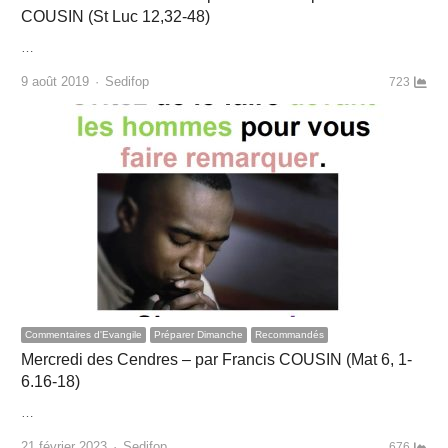
COUSIN (St Luc 12,32-48)
…
Author
9 août 2019
Sedifop
723
Commentaires d'Evangile
Préparer Dimanche
Recommandés
Mercredi des Cendres – par Francis COUSIN (Mat 6, 1-
6.16-18)
…
Author
21 février 2023
Sedifop
676