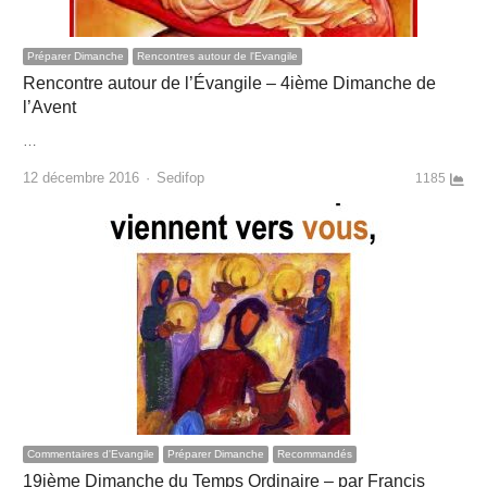
Préparer Dimanche
Rencontres autour de l'Evangile
Rencontre autour de l’Évangile – 4ième Dimanche de
l’Avent
…
Author
12 décembre 2016
Sedifop
1185
Commentaires d'Evangile
Préparer Dimanche
Recommandés
19ième Dimanche du Temps Ordinaire – par Francis