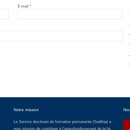
E-mail
*
Notre mission
No
Le Service diocésain de formation permanente (Sedifop) a
pour mission de contribuer à l’approfondissement de la foi