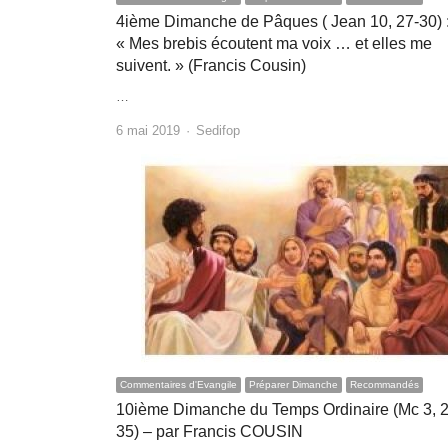
4ième Dimanche de Pâques ( Jean 10, 27-30)
« Mes brebis écoutent ma voix … et elles me
suivent. » (Francis Cousin)
…
Author
6 mai 2019
Sedifop
Commentaires d'Evangile
Préparer Dimanche
Recommandés
10ième Dimanche du Temps Ordinaire (Mc 3, 2
35) – par Francis COUSIN