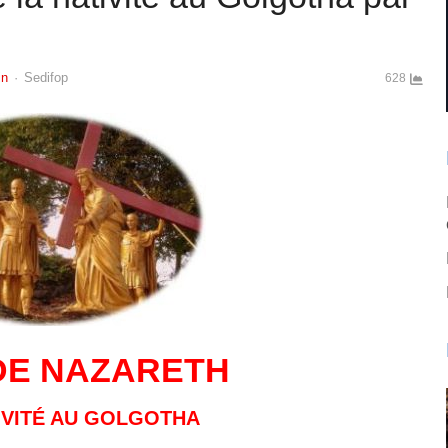
Author
in
Sedifop
628
DE NAZARETH
IVITÉ AU GOLGOTHA