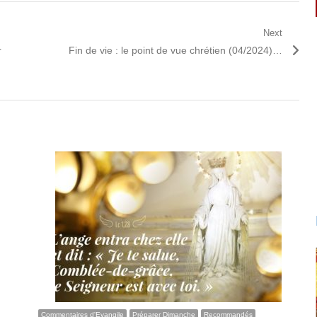
Next
Next
r
Fin de vie : le point de vue chrétien (04/2024)…
post:
Commentaires d'Evangile
Préparer Dimanche
Recommandés