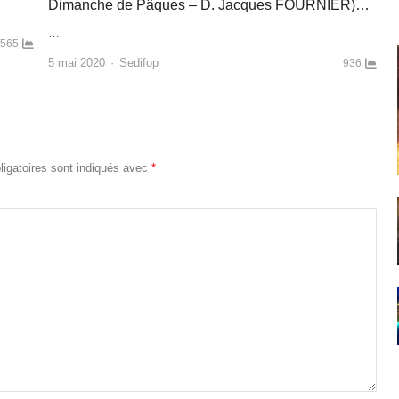
Dimanche de Pâques – D. Jacques FOURNIER)…
…
565
Author
5 mai 2020
Sedifop
936
igatoires sont indiqués avec
*