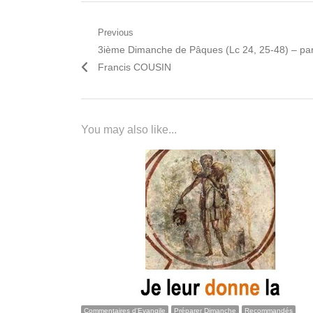
Navigation
Previous
Previous
3ième Dimanche de Pâques (Lc 24, 25-48) – pa
de
post:
Francis COUSIN
l’article
You may also like...
Commentaires d'Evangile
Préparer Dimanche
Recommandés