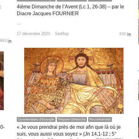
 :
4ième Dimanche de l’Avent (Lc 1, 26-38) – par le
Diacre Jacques FOURNIER
…
Author
17 décembre 2023
Sedifop
833
883
Commentaires d'Evangile
Préparer Dimanche
Recommandés
0-
« Je vous prendrai près de moi afin que là où je
suis, vous aussi vous soyez » (Jn 14,1-12 ; 5°