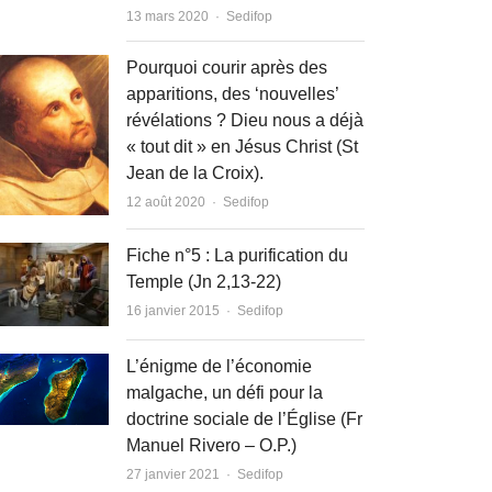
Author
13 mars 2020
Sedifop
Pourquoi courir après des
apparitions, des ‘nouvelles’
révélations ? Dieu nous a déjà
« tout dit » en Jésus Christ (St
Jean de la Croix).
Author
12 août 2020
Sedifop
Fiche n°5 : La purification du
Temple (Jn 2,13-22)
Author
16 janvier 2015
Sedifop
L’énigme de l’économie
malgache, un défi pour la
doctrine sociale de l’Église (Fr
Manuel Rivero – O.P.)
Author
27 janvier 2021
Sedifop