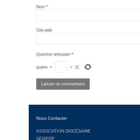
Nom
*
Site web
Question antispam
*
quatre
+
=
11
Nous Contacter
ASSOCIATION DIOCÉSAINE
SEDIFOP