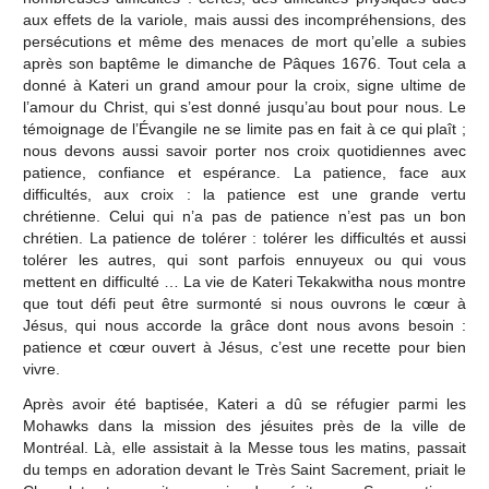
aux effets de la variole, mais aussi des incompréhensions, des
persécutions et même des menaces de mort qu’elle a subies
après son baptême le dimanche de Pâques 1676. Tout cela a
donné à Kateri un grand amour pour la croix, signe ultime de
l’amour du Christ, qui s’est donné jusqu’au bout pour nous. Le
témoignage de l’Évangile ne se limite pas en fait à ce qui plaît ;
nous devons aussi savoir porter nos croix quotidiennes avec
patience, confiance et espérance. La patience, face aux
difficultés, aux croix : la patience est une grande vertu
chrétienne. Celui qui n’a pas de patience n’est pas un bon
chrétien. La patience de tolérer : tolérer les difficultés et aussi
tolérer les autres, qui sont parfois ennuyeux ou qui vous
mettent en difficulté … La vie de Kateri Tekakwitha nous montre
que tout défi peut être surmonté si nous ouvrons le cœur à
Jésus, qui nous accorde la grâce dont nous avons besoin :
patience et cœur ouvert à Jésus, c’est une recette pour bien
vivre.
Après avoir été baptisée, Kateri a dû se réfugier parmi les
Mohawks dans la mission des jésuites près de la ville de
Montréal. Là, elle assistait à la Messe tous les matins, passait
du temps en adoration devant le Très Saint Sacrement, priait le