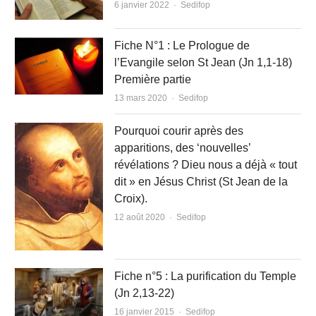
Author
6 janvier 2022
Sedifop
Fiche N°1 : Le Prologue de
l’Evangile selon St Jean (Jn 1,1-18)
Première partie
Author
13 mars 2020
Sedifop
Pourquoi courir après des
apparitions, des ‘nouvelles’
révélations ? Dieu nous a déjà « tout
dit » en Jésus Christ (St Jean de la
Croix).
Author
12 août 2020
Sedifop
Fiche n°5 : La purification du Temple
(Jn 2,13-22)
Author
16 janvier 2015
Sedifop