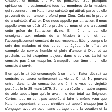
Chapelet et menait une vie de pénitence. Ses pratiques
spirituelles impressionnaient tous les membres de la mission,
qui reconnurent en Kateri une sainteté qui attirait parce qu’elle
provenait de son amour profond pour Dieu. Cela est le propre
de la sainteté, d’attirer. Dieu nous appelle par attraction, il nous
appelle avec ce désir d’être proche de nous et elle a ressenti
cette grâce de l’attraction divine. En même temps, elle
enseignait aux enfants de la Mission à prier et, par
l’accomplissement constant de ses responsabilités, y compris le
soin des malades et des personnes âgées, elle offrait un
exemple de service humble et plein d’amour à Dieu et au
prochain. La foi s’exprime toujours dans le service. La foi ne
consiste pas à se maquiller, à maquiller son âme : non, elle
consiste à servir.
Bien qu’elle ait été encouragée à se marier, Kateri désirait au
contraire consacrer entièrement sa vie au Christ. Ne pouvant
entrer dans la vie consacrée, elle émit le vœu de virginité
perpétuelle le 25 mars 1679. Son choix révèle un autre aspect
du zèle apostolique qu’elle avait : le don total au Seigneur.
Certes, tous ne sont pas appelés à faire le même vœu que
Kateri ; cependant, chaque chrétien est appelé chaque jour à
s’engager avec un cœur sans partage dans la vocation et la