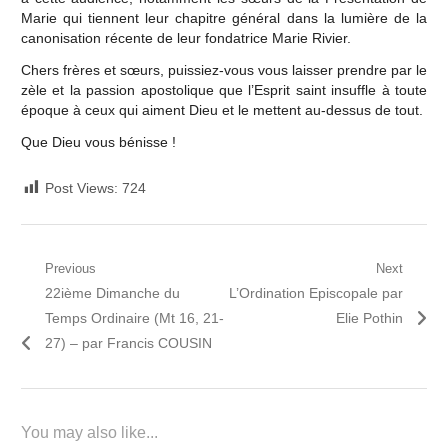
Marie qui tiennent leur chapitre général dans la lumière de la
canonisation récente de leur fondatrice Marie Rivier.
Chers frères et sœurs, puissiez-vous vous laisser prendre par le
zèle et la passion apostolique que l’Esprit saint insuffle à toute
époque à ceux qui aiment Dieu et le mettent au-dessus de tout.
Que Dieu vous bénisse !
Post Views:
724
Navigation
Previous
Next
Previous
Next
22ième Dimanche du
L’Ordination Episcopale par
de
post:
post:
Temps Ordinaire (Mt 16, 21-
Elie Pothin
l’article
27) – par Francis COUSIN
You may also like...