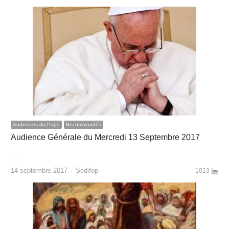
Audiences du Pape
Recommandés
Audience Générale du Mercredi 13 Septembre 2017
…
Author
14 septembre 2017
Sedifop
1013