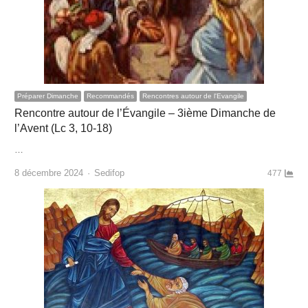
Préparer Dimanche
Recommandés
Rencontres autour de l'Evangile
Rencontre autour de l’Évangile – 3ième Dimanche de
l’Avent (Lc 3, 10-18)
…
Author
8 décembre 2024
Sedifop
477