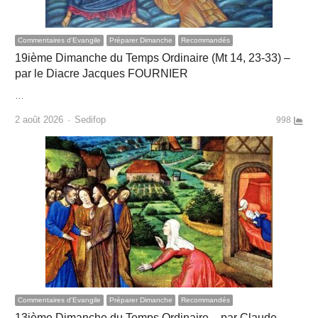
Commentaires d'Evangile
Préparer Dimanche
Recommandés
19ième Dimanche du Temps Ordinaire (Mt 14, 23-33) –
par le Diacre Jacques FOURNIER
…
Author
2 août 2026
Sedifop
998
Commentaires d'Evangile
Préparer Dimanche
Recommandés
13ième Dimanche du Temps Ordinaire – par Claude