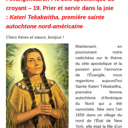
croyant – 19. Prier et servir dans la joie
:
Kateri Tekakwitha, première sainte
autochtone nord-américaine
Chers frères et sœurs, bonjour !
Maintenant, en
poursuivant notre
catéchèse sur le thème
du zèle apostolique et la
passion pour l’annonce
de l’Évangile, nous
regardons aujourd’hui
Sainte Kateri Tékakwitha,
première femme
autochtone d’Amérique
du Nord qui a été
canonisée. Née vers l’an
1656 dans un village du
nord de l’État de New
York, elle était la fille d’un