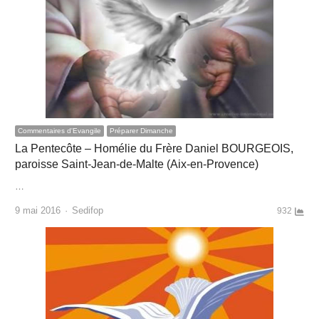
Commentaires d'Evangile
Préparer Dimanche
La Pentecôte – Homélie du Frère Daniel BOURGEOIS,
paroisse Saint-Jean-de-Malte (Aix-en-Provence)
…
Author
9 mai 2016
Sedifop
932