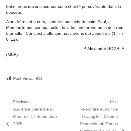
Enfin, nous devons exercer cette charité persévérante dans la
douceur.
Alors frères et sœurs, comme nous exhorte saint Paul, «
Menons le bon combat, celui de la foi, emparons-nous de la vie
éternelle ! Car c’est à elle que nous avons été appelée » (1 Tm
6, 12).
P. Alexandre ROGALA
(MEP).
Post Views:
911
Navigation
Previous
Next
Previous
Next
Audience Générale du
Rencontre autour de
de
post:
post:
Mercredi 17 Septembre
l’Évangile – 26ième
l’article
2025
Dimanche du Temps
Ordinaire (Lc 19-31)