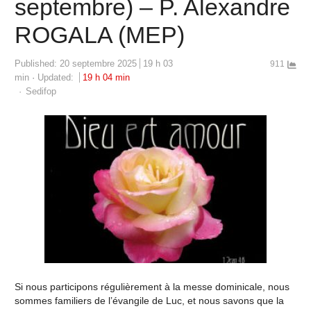
septembre) – P. Alexandre
ROGALA (MEP)
Published:
20 septembre 2025
19 h 03
911
min
Updated:
19 h 04 min
Author
Sedifop
Si nous participons régulièrement à la messe dominicale, nous
sommes familiers de l’évangile de Luc, et nous savons que la