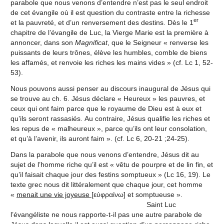
parabole que nous venons d’entendre n’est pas le seul endroit
de cet évangile où il est question du contraste entre la richesse
er
et la pauvreté, et d’un renversement des destins. Dès le 1
chapitre de l’évangile de Luc, la Vierge Marie est la première à
annoncer, dans son
Magnificat
, que le Seigneur « renverse les
puissants de leurs trônes, élève les humbles, comble de biens
les affamés, et renvoie les riches les mains vides » (cf. Lc 1, 52-
53).
Nous pouvons aussi penser au discours inaugural de Jésus qui
se trouve au ch. 6. Jésus déclare « Heureux » les pauvres, et
ceux qui ont faim parce que le royaume de Dieu est à eux et
qu’ils seront rassasiés. Au contraire, Jésus qualifie les riches et
les repus de « malheureux », parce qu’ils ont leur consolation,
et qu’à l’avenir, ils auront faim ». (cf. Lc 6, 20-21 ;24-25).
Dans la parabole que nous venons d’entendre, Jésus dit au
sujet de l’homme riche qu’il est « vêtu de pourpre et de lin fin, et
qu’il faisait chaque jour des festins somptueux » (Lc 16, 19). Le
texte grec nous dit littéralement que chaque jour, cet homme
«
menait une vie joyeuse
[εὐφραίνω] et somptueuse ».
Saint Luc
l’évangéliste ne nous rapporte-t-il pas une autre parabole de