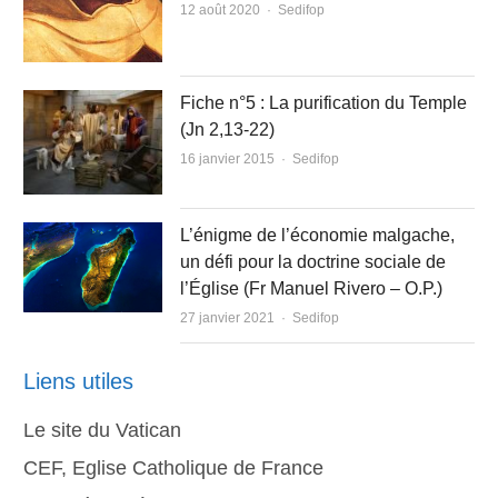
Author
12 août 2020
Sedifop
Fiche n°5 : La purification du Temple
(Jn 2,13-22)
Author
16 janvier 2015
Sedifop
L’énigme de l’économie malgache,
un défi pour la doctrine sociale de
l’Église (Fr Manuel Rivero – O.P.)
Author
27 janvier 2021
Sedifop
Liens utiles
Le site du Vatican
CEF, Eglise Catholique de France