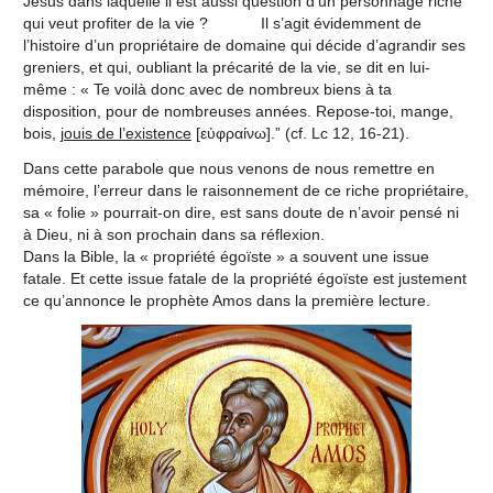
Jésus dans laquelle il est aussi question d’un personnage riche
qui veut profiter de la vie ? Il s’agit évidemment de
l’histoire d’un propriétaire de domaine qui décide d’agrandir ses
greniers, et qui, oubliant la précarité de la vie, se dit en lui-
même : « Te voilà donc avec de nombreux biens à ta
disposition, pour de nombreuses années. Repose-toi, mange,
bois,
jouis de l’existence
[εὐφραίνω].” (cf. Lc 12, 16-21).
Dans cette parabole que nous venons de nous remettre en
mémoire, l’erreur dans le raisonnement de ce riche propriétaire,
sa « folie » pourrait-on dire, est sans doute de n’avoir pensé ni
à Dieu, ni à son prochain dans sa réflexion.
Dans la Bible, la « propriété égoïste » a souvent une issue
fatale. Et cette issue fatale de la propriété égoïste est justement
ce qu’annonce le prophète Amos dans la première lecture.