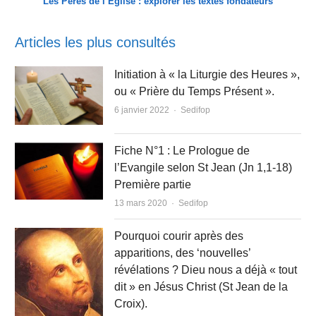
Les Pères de l’Eglise : explorer les textes fondateurs
Articles les plus consultés
Initiation à « la Liturgie des Heures »,
ou « Prière du Temps Présent ».
Author
6 janvier 2022
Sedifop
Fiche N°1 : Le Prologue de
l’Evangile selon St Jean (Jn 1,1-18)
Première partie
Author
13 mars 2020
Sedifop
Pourquoi courir après des
apparitions, des ‘nouvelles’
révélations ? Dieu nous a déjà « tout
dit » en Jésus Christ (St Jean de la
Croix).