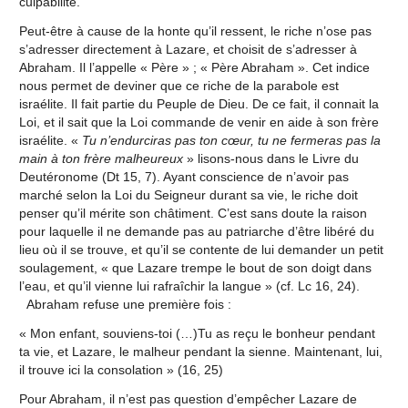
culpabilité.
Peut-être à cause de la honte qu’il ressent, le riche n’ose pas
s’adresser directement à Lazare, et choisit de s’adresser à
Abraham. Il l’appelle « Père » ; « Père Abraham ». Cet indice
nous permet de deviner que ce riche de la parabole est
israélite. Il fait partie du Peuple de Dieu. De ce fait, il connait la
Loi, et il sait que la Loi commande de venir en aide à son frère
israélite. «
Tu n’endurciras pas ton cœur, tu ne fermeras pas la
main à ton frère malheureux
» lisons-nous dans le Livre du
Deutéronome (Dt 15, 7). Ayant conscience de n’avoir pas
marché selon la Loi du Seigneur durant sa vie, le riche doit
penser qu’il mérite son châtiment. C’est sans doute la raison
pour laquelle il ne demande pas au patriarche d’être libéré du
lieu où il se trouve, et qu’il se contente de lui demander un petit
soulagement, « que Lazare trempe le bout de son doigt dans
l’eau, et qu’il vienne lui rafraîchir la langue » (cf. Lc 16, 24).
Abraham refuse une première fois :
« Mon enfant, souviens-toi (…)Tu as reçu le bonheur pendant
ta vie, et Lazare, le malheur pendant la sienne. Maintenant, lui,
il trouve ici la consolation » (16, 25)
Pour Abraham, il n’est pas question d’empêcher Lazare de