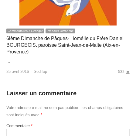
Commentaires d'Evangile
Préparer Dimanche
6ième Dimanche de Pâques- Homélie du Frère Daniel
BOURGEOIS, paroisse Saint-Jean-de-Malte (Aix-en-
Provence)
…
Author
25 avril 2016
Sedifop
532
Laisser un commentaire
Votre adresse e-mail ne sera pas publiée.
Les champs obligatoires
sont indiqués avec
*
Commentaire
*