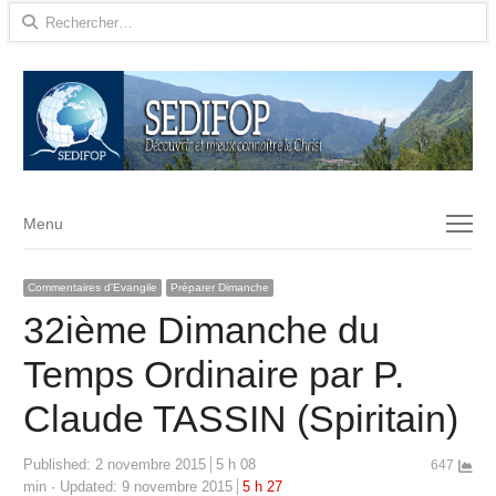
Rechercher :
Menu
Menu
Commentaires d'Evangile
Préparer Dimanche
32ième Dimanche du
Temps Ordinaire par P.
Claude TASSIN (Spiritain)
Published:
2 novembre 2015
5 h 08
647
min
Updated: 9 novembre 2015
5 h 27