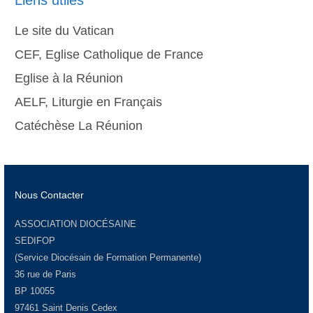
Liens utiles
Le site du Vatican
CEF, Eglise Catholique de France
Eglise à la Réunion
AELF, Liturgie en Français
Catéchèse La Réunion
Nous Contacter
ASSOCIATION DIOCÉSAINE
SEDIFOP
(Service Diocésain de Formation Permanente)
36 rue de Paris
BP 10055
97461 Saint Denis Cedex