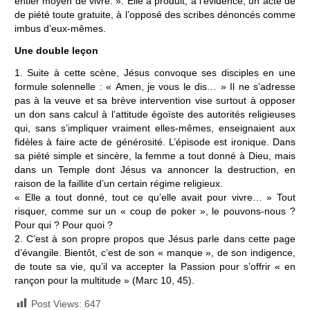
entier moyen de vivre. ». Elle a produit, à l’évidence, un acte de
de piété toute gratuite, à l’opposé des scribes dénoncés comme
imbus d’eux-mêmes.
Une double leçon
1. Suite à cette scène, Jésus convoque ses disciples en une
formule solennelle : « Amen, je vous le dis… » Il ne s’adresse
pas à la veuve et sa brève intervention vise surtout à opposer
un don sans calcul à l’attitude égoïste des autorités religieuses
qui, sans s’impliquer vraiment elles-mêmes, enseignaient aux
fidèles à faire acte de générosité. L’épisode est ironique. Dans
sa piété simple et sincère, la femme a tout donné à Dieu, mais
dans un Temple dont Jésus va annoncer la destruction, en
raison de la faillite d’un certain régime religieux.
« Elle a tout donné, tout ce qu’elle avait pour vivre… » Tout
risquer, comme sur un « coup de poker », le pouvons-nous ?
Pour qui ? Pour quoi ?
2. C’est à son propre propos que Jésus parle dans cette page
d’évangile. Bientôt, c’est de son « manque », de son indigence,
de toute sa vie, qu’il va accepter la Passion pour s’offrir « en
rançon pour la multitude » (Marc 10, 45).
Post Views:
647