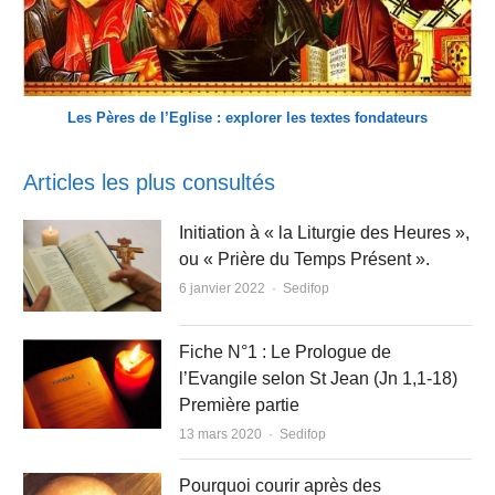
Les Pères de l’Eglise : explorer les textes fondateurs
Articles les plus consultés
Initiation à « la Liturgie des Heures »,
ou « Prière du Temps Présent ».
Author
6 janvier 2022
Sedifop
Fiche N°1 : Le Prologue de
l’Evangile selon St Jean (Jn 1,1-18)
Première partie
Author
13 mars 2020
Sedifop
Pourquoi courir après des