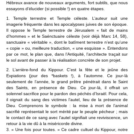
Hébreux avance de nouveaux arguments, fort subtils, que nous
essayons d’élucider (si possible !) en quatre étapes.
1. Temple terrestre et Temple céleste. L’auteur suit une
imagerie fréquente dans les apocalypses juives de son époque.
Il oppose le Temple terrestre de Jérusalem « fait de mains
d’hommes » et le Saénctuaire céleste (voir déjà Marc 14, 58),
sanctuaire « véritable », dont le batîment terrestre n’est qu’une
« copie » ou, meilleure traduction, « une esquisse ». Entendons
par ce mot, le plan que, dans l’Antiquité, l’architecte traçait sur
le sol avant de passer à la réalisation concrète de son projet.
2. L’arrière-fond du Kippour. C’est la fête et le jeûne des
Expiations (jour des *baskets !), à l’automne. Ce jour-là
seulement de l’année, le grand prêtre pénétrait dans le Saint
des Saints, en présence de Dieu. Ce jour-là, il offrait un
solennel sacrifice pour le pardon des péchés d’Israël. Pour cela,
il oignait du sang des victimes l’autel, lieu de la présence de
Dieu. Comprenons le symbole : la mise à mort de l’animal
sacrifié représentait le sort mérité par le peuple pécheur ; mais
le contact de ce sang avec l’autel signifiait une reviviscence, un
retour à la vie dû à la miséricorde divine.
3. « Une fois pour toutes. » Ce cadre cultuel du Kippour, notre