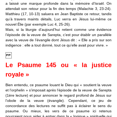
a laissé une marque profonde dans la mémoire d’Israël. On
attendait son retour pour la fin des temps (Malachie 3, 23-24).
Matthieu (17, 10-13) saluera en Jean Baptiste ce retour, tandis
qu’à travers maints détails, Luc verra en Jésus lui-même ce
nouvel Élie (par exemple Luc 4, 25-26).
Mais, si la liturgie d’aujourd’hui retient comme une évidence
l’épisode de la veuve de Sarepta, c’est pour établir un parallèle
avec la veuve de l’évangile dont Jésus dit : « Elle a pris sur son
indigence : elle a tout donné, tout ce qu’elle avait pour vivre. »
Le Psaume 145 ou « la justice
royale »
Bien entendu, ce psaume louant le Dieu qui « soutient la veuve
et l’orphelin » s’imposait après l’épisode de la veuve de Sarepta
(1ère lecture) et pour annoncer le regard profond de Jésus sur
l’obole de la veuve (évangile). Cependant, ce jeu de
concordance des lectures ne suffit pas à éclairer le sens du
psaume. Ou mieux, les vers de ce psaume ici retenus
pourraient nous aider à entrer dans la « logique » spirituelle qui