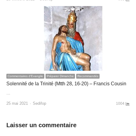
Commentaires d'Evangile
Préparer Dimanche
Recommandés
Solennité de la Trinité (Mtth 28, 16-20) – Francis Cousin
…
Author
25 mai 2021
Sedifop
1004
Laisser un commentaire