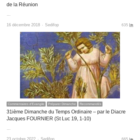
de la Réunion
…
Author
16 décembre 2018
Sedifop
635
Commentaires d'Evangile
Préparer Dimanche
Recommandés
31ième Dimanche du Temps Ordinaire – par le Diacre
Jacques FOURNIER (St Luc 19, 1-10)
…
Author
23 octobre 2022
Sedifop
665