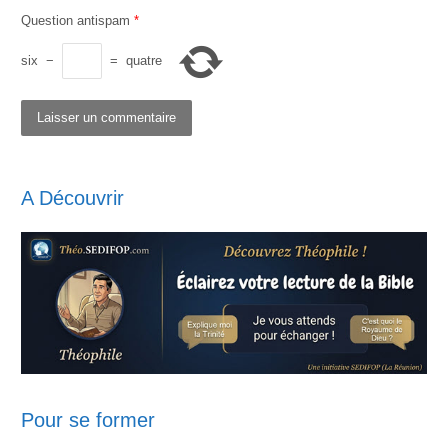
Question antispam
*
six
−
=
quatre
A Découvrir
Pour se former