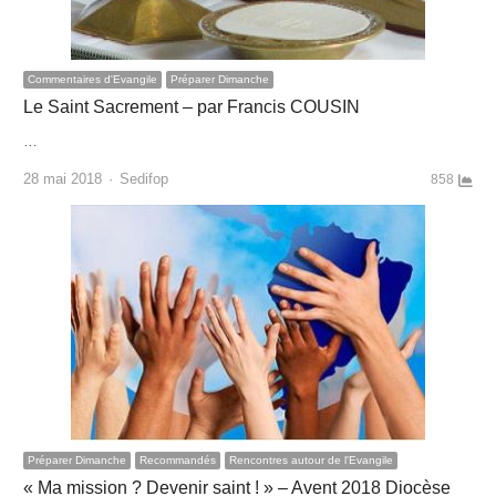
Commentaires d'Evangile
Préparer Dimanche
Le Saint Sacrement – par Francis COUSIN
…
Author
28 mai 2018
Sedifop
858
Préparer Dimanche
Recommandés
Rencontres autour de l'Evangile
« Ma mission ? Devenir saint ! » – Avent 2018 Diocèse