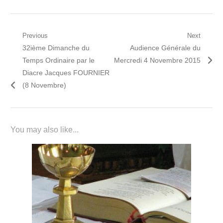
Navigation
Previous
Next
Previous
Next
32ième Dimanche du
Audience Générale du
de
post:
post:
Temps Ordinaire par le
Mercredi 4 Novembre 2015
l’article
Diacre Jacques FOURNIER
(8 Novembre)
You may also like...