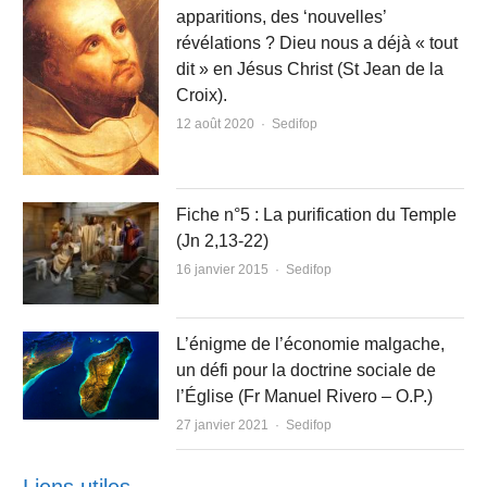
apparitions, des ‘nouvelles’
révélations ? Dieu nous a déjà « tout
dit » en Jésus Christ (St Jean de la
Croix).
Author
12 août 2020
Sedifop
Fiche n°5 : La purification du Temple
(Jn 2,13-22)
Author
16 janvier 2015
Sedifop
L’énigme de l’économie malgache,
un défi pour la doctrine sociale de
l’Église (Fr Manuel Rivero – O.P.)
Author
27 janvier 2021
Sedifop