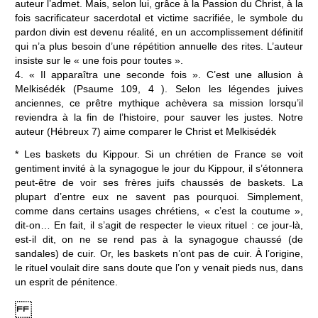
auteur l’admet. Mais, selon lui, grâce à la Passion du Christ, à la
fois sacrificateur sacerdotal et victime sacrifiée, le symbole du
pardon divin est devenu réalité, en un accomplissement définitif
qui n’a plus besoin d’une répétition annuelle des rites. L’auteur
insiste sur le « une fois pour toutes ».
4. « Il apparaîtra une seconde fois ». C’est une allusion à
Melkisédék (Psaume 109, 4 ). Selon les légendes juives
anciennes, ce prêtre mythique achèvera sa mission lorsqu’il
reviendra à la fin de l’histoire, pour sauver les justes. Notre
auteur (Hébreux 7) aime comparer le Christ et Melkisédék
* Les baskets du Kippour. Si un chrétien de France se voit
gentiment invité à la synagogue le jour du Kippour, il s’étonnera
peut-être de voir ses frères juifs chaussés de baskets. La
plupart d’entre eux ne savent pas pourquoi. Simplement,
comme dans certains usages chrétiens, « c’est la coutume »,
dit-on… En fait, il s’agit de respecter le vieux rituel : ce jour-là,
est-il dit, on ne se rend pas à la synagogue chaussé (de
sandales) de cuir. Or, les baskets n’ont pas de cuir. À l’origine,
le rituel voulait dire sans doute que l’on y venait pieds nus, dans
un esprit de pénitence.