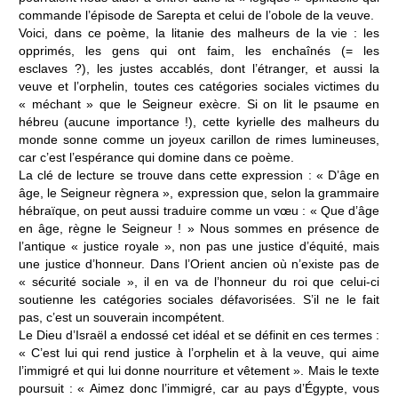
commande l’épisode de Sarepta et celui de l’obole de la veuve.
Voici, dans ce poème, la litanie des malheurs de la vie : les
opprimés, les gens qui ont faim, les enchaînés (= les
esclaves ?), les justes accablés, dont l’étranger, et aussi la
veuve et l’orphelin, toutes ces catégories sociales victimes du
« méchant » que le Seigneur exècre. Si on lit le psaume en
hébreu (aucune importance !), cette kyrielle des malheurs du
monde sonne comme un joyeux carillon de rimes lumineuses,
car c’est l’espérance qui domine dans ce poème.
La clé de lecture se trouve dans cette expression : « D’âge en
âge, le Seigneur règnera », expression que, selon la grammaire
hébraïque, on peut aussi traduire comme un vœu : « Que d’âge
en âge, règne le Seigneur ! » Nous sommes en présence de
l’antique « justice royale », non pas une justice d’équité, mais
une justice d’honneur. Dans l’Orient ancien où n’existe pas de
« sécurité sociale », il en va de l’honneur du roi que celui-ci
soutienne les catégories sociales défavorisées. S’il ne le fait
pas, c’est un souverain incompétent.
Le Dieu d’Israël a endossé cet idéal et se définit en ces termes :
« C’est lui qui rend justice à l’orphelin et à la veuve, qui aime
l’immigré et qui lui donne nourriture et vêtement ». Mais le texte
poursuit : « Aimez donc l’immigré, car au pays d’Égypte, vous