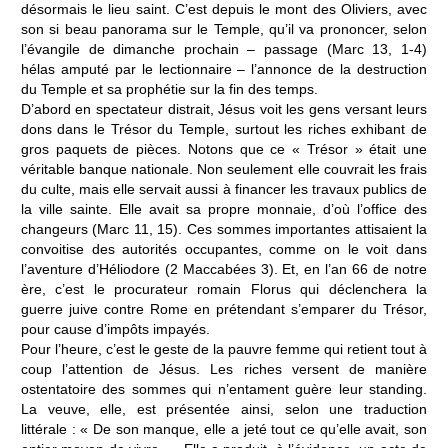
désormais le lieu saint. C’est depuis le mont des Oliviers, avec
son si beau panorama sur le Temple, qu’il va prononcer, selon
l’évangile de dimanche prochain – passage (Marc 13, 1-4)
hélas amputé par le lectionnaire – l’annonce de la destruction
du Temple et sa prophétie sur la fin des temps.
D’abord en spectateur distrait, Jésus voit les gens versant leurs
dons dans le Trésor du Temple, surtout les riches exhibant de
gros paquets de pièces. Notons que ce « Trésor » était une
véritable banque nationale. Non seulement elle couvrait les frais
du culte, mais elle servait aussi à financer les travaux publics de
la ville sainte. Elle avait sa propre monnaie, d’où l’office des
changeurs (Marc 11, 15). Ces sommes importantes attisaient la
convoitise des autorités occupantes, comme on le voit dans
l’aventure d’Héliodore (2 Maccabées 3). Et, en l’an 66 de notre
ère, c’est le procurateur romain Florus qui déclenchera la
guerre juive contre Rome en prétendant s’emparer du Trésor,
pour cause d’impôts impayés.
Pour l’heure, c’est le geste de la pauvre femme qui retient tout à
coup l’attention de Jésus. Les riches versent de manière
ostentatoire des sommes qui n’entament guère leur standing.
La veuve, elle, est présentée ainsi, selon une traduction
littérale : « De son manque, elle a jeté tout ce qu’elle avait, son