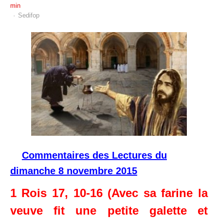
min
Author
Sedifop
Commentaires des Lectures du
dimanche 8 novembre 2015
1 Rois 17, 10-16 (Avec sa farine la
veuve fit une petite galette et