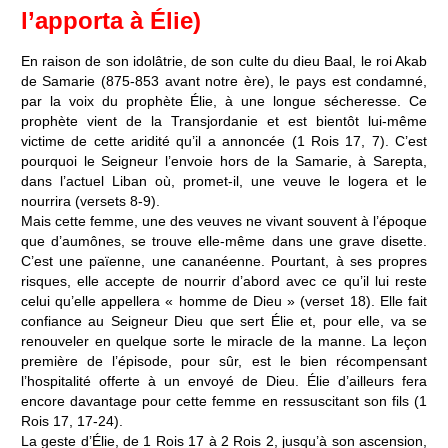
l’apporta à Élie)
En raison de son idolâtrie, de son culte du dieu Baal, le roi Akab
de Samarie (875-853 avant notre ère), le pays est condamné,
par la voix du prophète Élie, à une longue sécheresse. Ce
prophète vient de la Transjordanie et est bientôt lui-même
victime de cette aridité qu’il a annoncée (1 Rois 17, 7). C’est
pourquoi le Seigneur l’envoie hors de la Samarie, à Sarepta,
dans l’actuel Liban où, promet-il, une veuve le logera et le
nourrira (versets 8-9).
Mais cette femme, une des veuves ne vivant souvent à l’époque
que d’aumônes, se trouve elle-même dans une grave disette.
C’est une païenne, une cananéenne. Pourtant, à ses propres
risques, elle accepte de nourrir d’abord avec ce qu’il lui reste
celui qu’elle appellera « homme de Dieu » (verset 18). Elle fait
confiance au Seigneur Dieu que sert Élie et, pour elle, va se
renouveler en quelque sorte le miracle de la manne. La leçon
première de l’épisode, pour sûr, est le bien récompensant
l’hospitalité offerte à un envoyé de Dieu. Élie d’ailleurs fera
encore davantage pour cette femme en ressuscitant son fils (1
Rois 17, 17-24).
La geste d’Élie, de 1 Rois 17 à 2 Rois 2, jusqu’à son ascension,