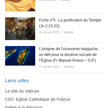
12 août 2020
Sedifop
Fiche n°5 : La purification du Temple
(Jn 2,13-22)
Author
16 janvier 2015
Sedifop
L’énigme de l’économie malgache,
un défi pour la doctrine sociale de
l’Église (Fr Manuel Rivero – O.P.)
Author
27 janvier 2021
Sedifop
Liens utiles
Le site du Vatican
CEF, Eglise Catholique de France
Eglise à la Réunion