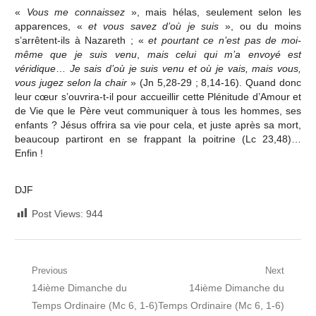
«
Vous me connaissez
», mais hélas, seulement selon les
apparences, «
et vous savez d’où je suis
», ou du moins
s’arrêtent-ils à Nazareth ; «
et pourtant ce n’est pas de moi-
même que je suis venu
,
mais celui qui m’a envoyé est
véridique
…
Je sais d’où je suis venu et où je vais, mais vous,
vous jugez selon la chair
» (Jn 5,28-29 ; 8,14-16). Quand donc
leur cœur s’ouvrira-t-il pour accueillir cette Plénitude d’Amour et
de Vie que le Père veut communiquer à tous les hommes, ses
enfants ? Jésus offrira sa vie pour cela, et juste après sa mort,
beaucoup partiront en se frappant la poitrine (Lc 23,48)…
Enfin !
DJF
Post Views:
944
Navigation
Previous
Next
Previous
Next
14ième Dimanche du
14ième Dimanche du
de
post:
post:
Temps Ordinaire (Mc 6, 1-6)
Temps Ordinaire (Mc 6, 1-6)