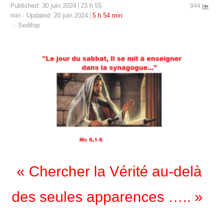
Published:
30 juin 2024
23 h 55
944
min
Updated: 20 juin 2024
5 h 54 min
Author
Sedifop
« Chercher la Vérité au-delà
des seules apparences …..
»