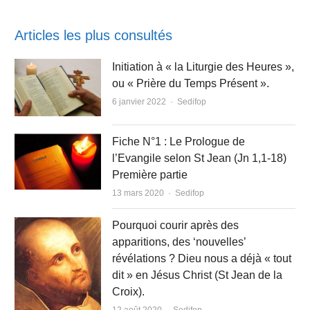
Articles les plus consultés
Initiation à « la Liturgie des Heures »,
ou « Prière du Temps Présent ».
Author
6 janvier 2022
Sedifop
Fiche N°1 : Le Prologue de
l’Evangile selon St Jean (Jn 1,1-18)
Première partie
Author
13 mars 2020
Sedifop
Pourquoi courir après des
apparitions, des ‘nouvelles’
révélations ? Dieu nous a déjà « tout
dit » en Jésus Christ (St Jean de la
Croix).
Author