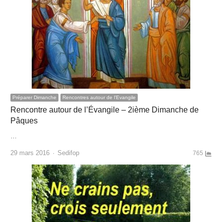
Préparer Dimanche
Rencontres autour de l'Evangile
Rencontre autour de l’Évangile – 2ième Dimanche de
Pâques
…
Author
29 mars 2016
Sedifop
765