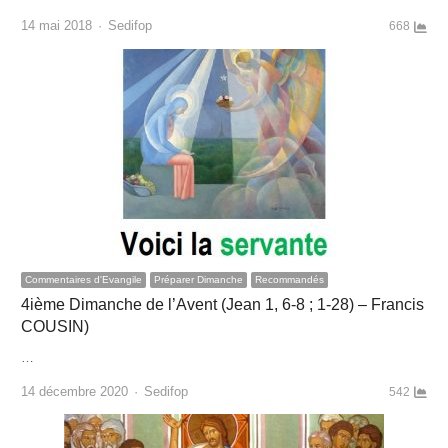
Author
14 mai 2018
Sedifop
668
Commentaires d'Evangile
Préparer Dimanche
Recommandés
4ième Dimanche de l’Avent (Jean 1, 6-8 ; 1-28) – Francis
COUSIN)
…
Author
14 décembre 2020
Sedifop
542