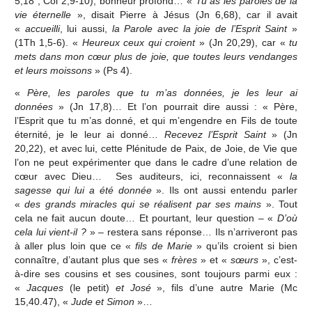
5,18 ; Col 2,9-10), bonheur profond… «
Tu as les paroles de la
vie éternelle
», disait Pierre à Jésus (Jn 6,68), car il avait
«
accueilli
, lui aussi,
la Parole avec la joie de l’Esprit Saint
»
(1Th 1,5-6). «
Heureux ceux qui croient
» (Jn 20,29), car «
tu
mets dans mon cœur plus de joie, que toutes leurs vendanges
et leurs moissons
» (Ps 4).
«
Père, les paroles que tu m’as données, je les leur ai
données
» (Jn 17,8)… Et l’on pourrait dire aussi : « Père,
l’Esprit que tu m’as donné, et qui m’engendre en Fils de toute
éternité, je le leur ai donné…
Recevez l’Esprit Saint
» (Jn
20,22), et avec lui, cette Plénitude de Paix, de Joie, de Vie que
l’on ne peut expérimenter que dans le cadre d’une relation de
cœur avec Dieu… Ses auditeurs, ici, reconnaissent «
la
sagesse qui lui a été donnée
». Ils ont aussi entendu parler
«
des grands miracles qui se réalisent par ses mains
». Tout
cela ne fait aucun doute… Et pourtant, leur question – «
D’où
cela lui vient-il ?
» – restera sans réponse… Ils n’arriveront pas
à aller plus loin que ce «
fils de Marie
» qu’ils croient si bien
connaître, d’autant plus que ses «
frères
» et «
sœurs
», c’est-
à-dire ses cousins et ses cousines, sont toujours parmi eux :
«
Jacques
(le petit)
et José
», fils d’une autre Marie (Mc
15,40.47), «
Jude et Simon
»…