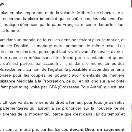
age.
 plus en plus important, et de la volonté de liberté de chacun : « je
 recherche du plaisir immédiat qui ne coûte pas, les relations d’un
’’, pratique dénoncée par le pape François, et contre laquelle il faut
et la femme.
as dans un monde de fous : les gens ne veulent plus se marier, et
om de l’égalité, le mariage entre personne de même sexe. Les
 plus en plus tard, parce qu’il faut ‘vivre’ avant d’en avoir, avoir le
luer dans son métier sans être freiné par les enfants, et quand
es qu’il est parfois mal accueilli … ; et dans le même temps des
réclament, au nom de l’égalité, la possibilité d’avoir des enfants
orisée pour les couples ne pouvant avoir d’enfants de manière
istance Médicale à la Procréation, ce qui en dit long sur la volonté
nfant pour tous), voire par GPA (Grossesse Pour Autrui) qui est une
d’Ethique va dans le sens du droit à l’enfant pour tous (mais refus
arlementaires qui auront à se prononcer sur la nouvelle loi de
x sirènes de la ‘modernité’, ‘parce que c’est dans l’air du temps’ et
 un contrat moral pris par les fiancés
devant Dieu, un sacrement