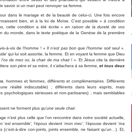
t de savoir si un mari peut renvoyer sa femme.
our dans le mariage et de la beauté de celui-ci. Une fois encore
nnaissent bien, et à la loi de Moïse. C’est possible «
à condition
, cette condition a été écrite «
en raison de la dureté de vos
tion du monde, dans le texte poétique de la Genèse de la première
vis-à-vis de l’homme ! «
Il n’est pas bon que l’homme soit seul
».
ide’ qui lui soit assortie, la femme. Et en voyant la femme que Dieu
ci l’os de mes os, la chair de ma chair !
». Et Jésus cite la dernière
ttera son père et sa mère, il s’attachera à sa femme,
et tous deux
ux
, hommes et femmes, différents et complémentaires. Différents
ne réalité indiscutable) ; différents dans leurs esprits, mais
s psychologiques sérieuses et non-partisanes) ; mais semblables
issent ne forment plus
qu’une seule chair
.
ge n’est plus celle que l’on rencontre dans notre société actuelle,
n ‘
est ensemble’,
l’époux devient ‘
mon mec’
, l’épouse devient ‘
ma
s (c’est-à-dire con-joints, joints ensemble, ne faisant qu’un…). Et,