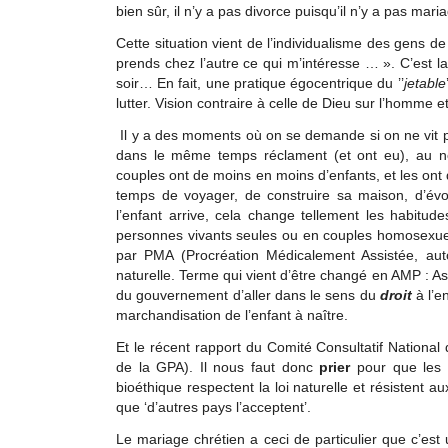
bien sûr, il n’y a pas divorce puisqu’il n’y a pas mari
Cette situation vient de l’individualisme des gens de
prends chez l’autre ce qui m’intéresse … ». C’est la
soir… En fait, une pratique égocentrique du ’’
jetable
lutter. Vision contraire à celle de Dieu sur l’homme 
Il y a des moments où on se demande si on ne vit p
dans le même temps réclament (et ont eu), au n
couples ont de moins en moins d’enfants, et les ont de
temps de voyager, de construire sa maison, d’évo
l’enfant arrive, cela change tellement les habitud
personnes vivants seules ou en couples homosexuels 
par PMA (Procréation Médicalement Assistée, aut
naturelle. Terme qui vient d’être changé en AMP : Ass
du gouvernement d’aller dans le sens du
droit
à l’e
marchandisation de l’enfant à naître.
Et le récent rapport du Comité Consultatif National 
de la GPA). Il nous faut donc
prier
pour que les p
bioéthique respectent la loi naturelle et résistent au
que ‘d’autres pays l’acceptent’.
Le mariage chrétien a ceci de particulier que c’est