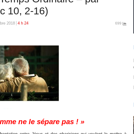
 10, 2-16)
obre 2018
4 h 24
699
omme ne le sépare pas ! »
frontation entre Jésus et des pharisiens qui veulent le mettre à