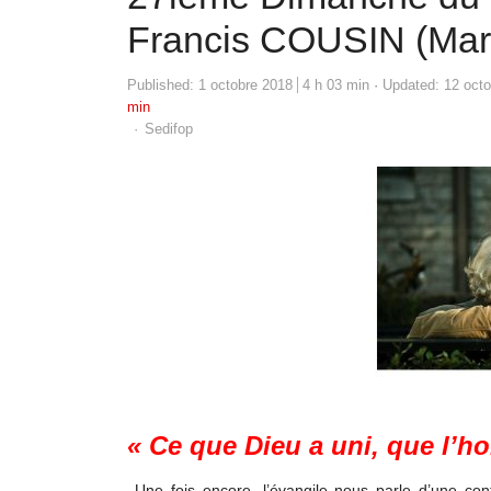
Francis COUSIN (Marc
Published:
1 octobre 2018
4 h 03 min
Updated: 12 oct
min
Author
Sedifop
« Ce que Dieu a uni, que l’h
Une fois encore, l’évangile nous parle d’une con