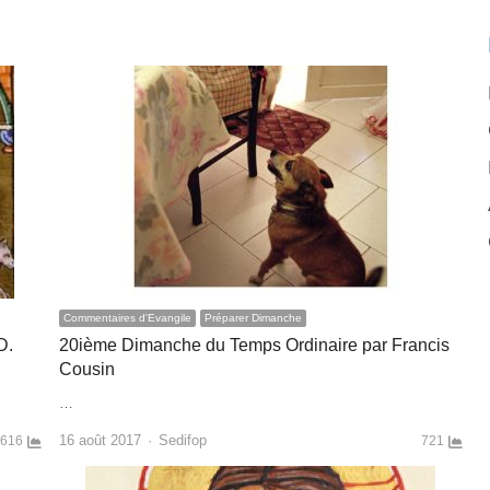
Commentaires d'Evangile
Préparer Dimanche
D.
20ième Dimanche du Temps Ordinaire par Francis
Cousin
…
Author
16 août 2017
Sedifop
616
721