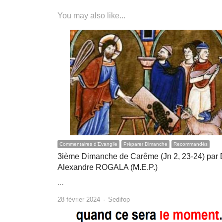
You may also like...
Commentaires d'Evangile
Préparer Dimanche
Recommandés
3ième Dimanche de Carême (Jn 2, 23-24) par 
Alexandre ROGALA (M.E.P.)
…
Author
28 février 2024
Sedifop