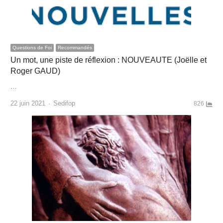
Questions de Foi
Recommandés
Un mot, une piste de réflexion : NOUVEAUTE (Joëlle et
Roger GAUD)
…
Author
22 juin 2021
Sedifop
826