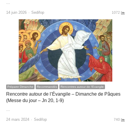
…
Author
14 juin 2026
Sedifop
1072
Préparer Dimanche
Recommandés
Rencontres autour de l'Evangile
Rencontre autour de l’Évangile – Dimanche de Pâques
(Messe du jour – Jn 20, 1-9)
…
Author
24 mars 2024
Sedifop
740