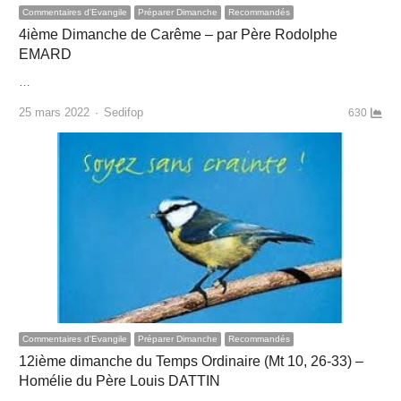
Commentaires d'Evangile
Préparer Dimanche
Recommandés
4ième Dimanche de Carême – par Père Rodolphe
EMARD
…
Author
25 mars 2022
Sedifop
630
Commentaires d'Evangile
Préparer Dimanche
Recommandés
12ième dimanche du Temps Ordinaire (Mt 10, 26-33) –
Homélie du Père Louis DATTIN