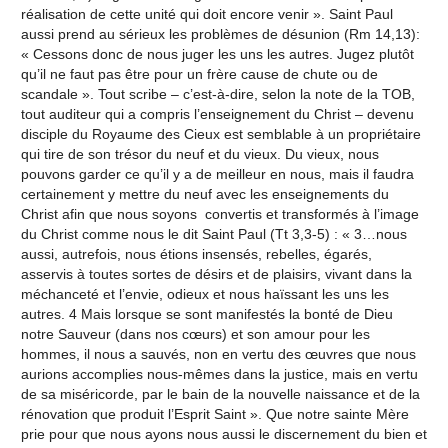
réalisation de cette unité qui doit encore venir ». Saint Paul
aussi prend au sérieux les problèmes de désunion (Rm 14,13):
« Cessons donc de nous juger les uns les autres. Jugez plutôt
qu’il ne faut pas être pour un frère cause de chute ou de
scandale ». Tout scribe – c’est-à-dire, selon la note de la TOB,
tout auditeur qui a compris l’enseignement du Christ – devenu
disciple du Royaume des Cieux est semblable à un propriétaire
qui tire de son trésor du neuf et du vieux. Du vieux, nous
pouvons garder ce qu’il y a de meilleur en nous, mais il faudra
certainement y mettre du neuf avec les enseignements du
Christ afin que nous soyons convertis et transformés à l’image
du Christ comme nous le dit Saint Paul (Tt 3,3-5) : « 3…nous
aussi, autrefois, nous étions insensés, rebelles, égarés,
asservis à toutes sortes de désirs et de plaisirs, vivant dans la
méchanceté et l’envie, odieux et nous haïssant les uns les
autres. 4 Mais lorsque se sont manifestés la bonté de Dieu
notre Sauveur (dans nos cœurs) et son amour pour les
hommes, il nous a sauvés, non en vertu des œuvres que nous
aurions accomplies nous-mêmes dans la justice, mais en vertu
de sa miséricorde, par le bain de la nouvelle naissance et de la
rénovation que produit l’Esprit Saint ». Que notre sainte Mère
prie pour que nous ayons nous aussi le discernement du bien et