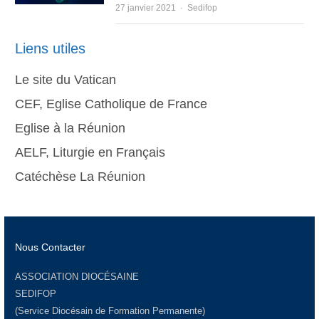
Author
27 janvier 2021
Sedifop
Liens utiles
Le site du Vatican
CEF, Eglise Catholique de France
Eglise à la Réunion
AELF, Liturgie en Français
Catéchèse La Réunion
Nous Contacter
ASSOCIATION DIOCÉSAINE
SEDIFOP
(Service Diocésain de Formation Permanente)