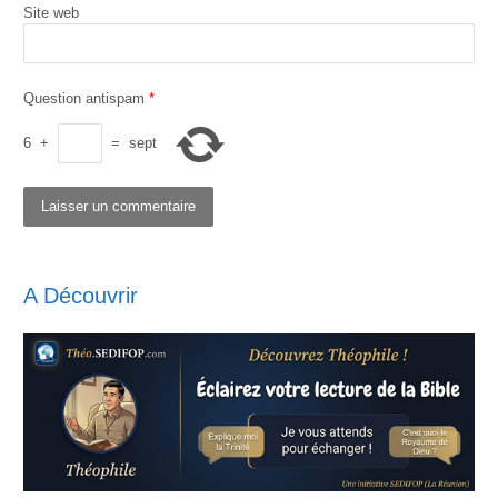
Site web
Question antispam
*
6
+
=
sept
A Découvrir