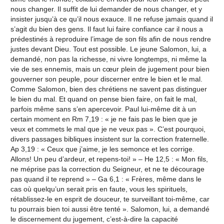
nous changer. Il suffit de lui demander de nous changer, et y
insister jusqu’à ce qu’il nous exauce. Il ne refuse jamais quand il
s’agit du bien des gens. Il faut lui faire confiance car il nous a
prédestinés à reproduire l’image de son fils afin de nous rendre
justes devant Dieu. Tout est possible. Le jeune Salomon, lui, a
demandé, non pas la richesse, ni vivre longtemps, ni même la
vie de ses ennemis, mais un cœur plein de jugement pour bien
gouverner son peuple, pour discerner entre le bien et le mal.
Comme Salomon, bien des chrétiens ne savent pas distinguer
le bien du mal. Et quand on pense bien faire, on fait le mal,
parfois même sans s’en apercevoir. Paul lui-même dit à un
certain moment en Rm 7,19 : « je ne fais pas le bien que je
veux et commets le mal que je ne veux pas ». C’est pourquoi,
divers passages bibliques insistent sur la correction fraternelle.
Ap 3,19 : « Ceux que j’aime, je les semonce et les corrige.
Allons! Un peu d’ardeur, et repens-toi! » – He 12,5 : « Mon fils,
ne méprise pas la correction du Seigneur, et ne te décourage
pas quand il te reprend » – Ga 6,1 : « Frères, même dans le
cas où quelqu’un serait pris en faute, vous les spirituels,
rétablissez-le en esprit de douceur, te surveillant toi-même, car
tu pourrais bien toi aussi être tenté ». Salomon, lui, a demandé
le discernement du jugement, c’est-à-dire la capacité