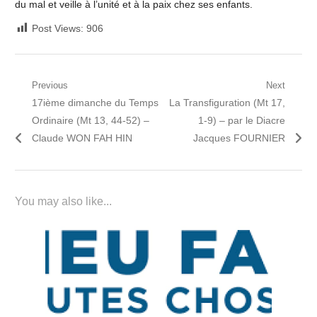
du mal et veille à l’unité et à la paix chez ses enfants.
Post Views:
906
Navigation
Previous
Next
Previous
Next
17ième dimanche du Temps
La Transfiguration (Mt 17,
de
post:
post:
Ordinaire (Mt 13, 44-52) –
1-9) – par le Diacre
l’article
Claude WON FAH HIN
Jacques FOURNIER
You may also like...