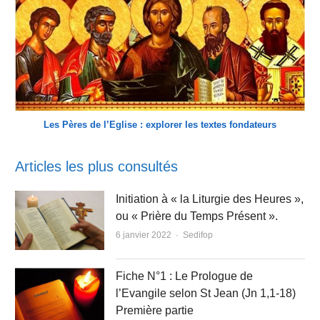
Les Pères de l’Eglise : explorer les textes fondateurs
Articles les plus consultés
Initiation à « la Liturgie des Heures »,
ou « Prière du Temps Présent ».
Author
6 janvier 2022
Sedifop
Fiche N°1 : Le Prologue de
l’Evangile selon St Jean (Jn 1,1-18)
Première partie