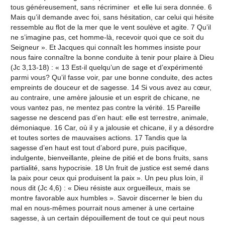
tous généreusement, sans récriminer ­ et elle lui sera donnée. 6
Mais qu’il demande avec foi, sans hésitation, car celui qui hésite
ressemble au flot de la mer que le vent soulève et agite. 7 Qu’il
ne s’imagine pas, cet homme-là, recevoir quoi que ce soit du
Seigneur ». Et Jacques qui connaît les hommes insiste pour
nous faire connaître la bonne conduite à tenir pour plaire à Dieu
(Jc 3,13-18) : « 13 Est-il quelqu’un de sage et d’expérimenté
parmi vous? Qu’il fasse voir, par une bonne conduite, des actes
empreints de douceur et de sagesse. 14 Si vous avez au cœur,
au contraire, une amère jalousie et un esprit de chicane, ne
vous vantez pas, ne mentez pas contre la vérité. 15 Pareille
sagesse ne descend pas d’en haut: elle est terrestre, animale,
démoniaque. 16 Car, où il y a jalousie et chicane, il y a désordre
et toutes sortes de mauvaises actions. 17 Tandis que la
sagesse d’en haut est tout d’abord pure, puis pacifique,
indulgente, bienveillante, pleine de pitié et de bons fruits, sans
partialité, sans hypocrisie. 18 Un fruit de justice est semé dans
la paix pour ceux qui produisent la paix ». Un peu plus loin, il
nous dit (Jc 4,6) : « Dieu résiste aux orgueilleux, mais se
montre favorable aux humbles ». Savoir discerner le bien du
mal en nous-mêmes pourrait nous amener à une certaine
sagesse, à un certain dépouillement de tout ce qui peut nous