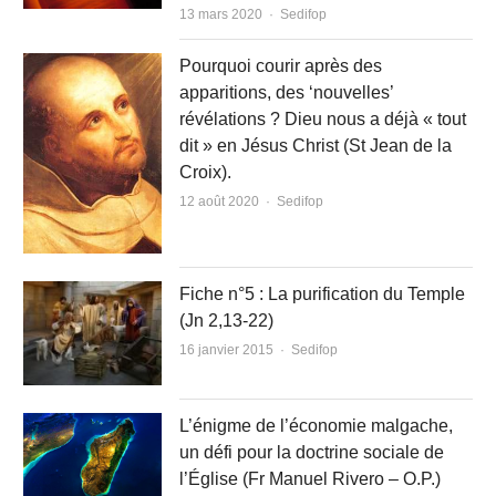
Author
13 mars 2020
Sedifop
Pourquoi courir après des
apparitions, des ‘nouvelles’
révélations ? Dieu nous a déjà « tout
dit » en Jésus Christ (St Jean de la
Croix).
Author
12 août 2020
Sedifop
Fiche n°5 : La purification du Temple
(Jn 2,13-22)
Author
16 janvier 2015
Sedifop
L’énigme de l’économie malgache,
un défi pour la doctrine sociale de
l’Église (Fr Manuel Rivero – O.P.)