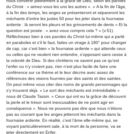
nous convertir pleinement à la grâce de Dieu, selon les paroles
du Christ : « aimez-vous les uns les autres ». « A la fin de l’âge,
à la fin des temps, les anges se présenteront et sépareront les
méchants d’entre les justes 50 pour les jeter dans la fournaise
ardente : là seront les pleurs et les grincements de dents » Et la
question est posée : « avez-vous compris cela ? » (v.51).
Réfléchissez bien à ces paroles du Christ lui-même qui a parlé
en paraboles et s’il le faut, faites un virage à 180° pour changer
de cap, car c’est bien « la fournaise ardente » qui attende ceux
ou celles qui ne veulent rien entendre, s’opposant sans cesse à
la volonté de Dieu. Si des chrétiens ne savent pas ce qu’est
l’enfer ou n’y croient pas, rien n’est plus facile de faire une
conférence sur ce thème et le leur décrire avec assez de
références des visions fournies par des saints et des saintes.
On peut même vous citer des noms de grands personnages qui
s’y trouvent déjà. « Le sort des méchants est irrémédiable »
nous dit Claude Tassin. « Ceux qui ont eu la grâce de découvrir
la perle et le trésor sont inexcusables de ne point agir en
conséquence ». Nous ne pouvons pas dire que nous n’étions
pas au courant que les anges jetteront les méchants dans la
fournaise ardente. En réalité, c’est l’âme elle-même qui, se
voyant particulièrement sale, à la mort de la personne, va se
jeter directement en Enfer.