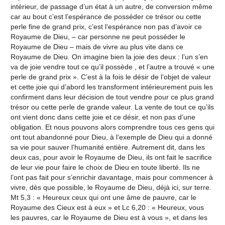
intérieur, de passage d’un état à un autre, de conversion même
car au bout c’est l’espérance de posséder ce trésor ou cette
perle fine de grand prix, c’est l’espérance non pas d’avoir ce
Royaume de Dieu, – car personne ne peut posséder le
Royaume de Dieu – mais de vivre au plus vite dans ce
Royaume de Dieu. On imagine bien la joie des deux : l’un s’en
va de joie vendre tout ce qu’il possède , et l’autre a trouvé « une
perle de grand prix ». C’est à la fois le désir de l’objet de valeur
et cette joie qui d’abord les transforment intérieurement puis les
confirment dans leur décision de tout vendre pour ce plus grand
trésor ou cette perle de grande valeur. La vente de tout ce qu’ils
ont vient donc dans cette joie et ce désir, et non pas d’une
obligation. Et nous pouvons alors comprendre tous ces gens qui
ont tout abandonné pour Dieu, à l’exemple de Dieu qui a donné
sa vie pour sauver l’humanité entière. Autrement dit, dans les
deux cas, pour avoir le Royaume de Dieu, ils ont fait le sacrifice
de leur vie pour faire le choix de Dieu en toute liberté. Ils ne
l’ont pas fait pour s’enrichir davantage, mais pour commencer à
vivre, dès que possible, le Royaume de Dieu, déjà ici, sur terre.
Mt 5,3 : « Heureux ceux qui ont une âme de pauvre, car le
Royaume des Cieux est à eux » et Lc 6,20 : « Heureux, vous
les pauvres, car le Royaume de Dieu est à vous », et dans les