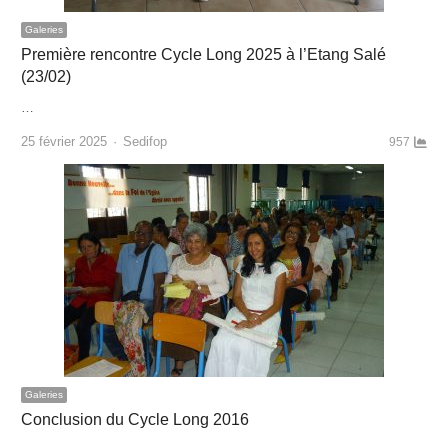
Galeries
Première rencontre Cycle Long 2025 à l’Etang Salé
(23/02)
…
Author
25 février 2025
Sedifop
957
Galeries
Conclusion du Cycle Long 2016