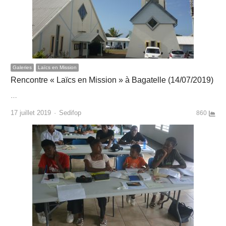
Galeries
Laïcs en Mission
Rencontre « Laïcs en Mission » à Bagatelle (14/07/2019)
…
Author
17 juillet 2019
Sedifop
860