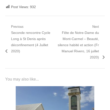
Post Views:
932
Navigation
Previous
Next
Previous
Next
Seconde rencontre Cycle
Fête de Notre-Dame du
de
post:
post:
Long à St Denis après
Mont-Carmel – Beauté,
l’article
déconfinement (4 Juillet
silence habité et action (Fr
2020)
Manuel Rivero, 16 juillet
2020)
You may also like...