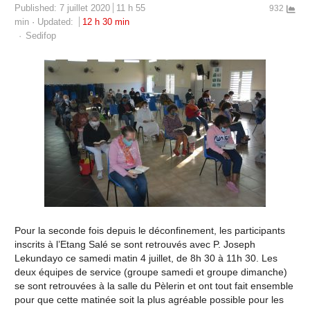
Published:
7 juillet 2020
11 h 55
932
min
Updated:
12 h 30 min
Author
Sedifop
Pour la seconde fois depuis le déconfinement, les participants
inscrits à l’Etang Salé se sont retrouvés avec P. Joseph
Lekundayo ce samedi matin 4 juillet, de 8h 30 à 11h 30. Les
deux équipes de service (groupe samedi et groupe dimanche)
se sont retrouvées à la salle du Pèlerin et ont tout fait ensemble
pour que cette matinée soit la plus agréable possible pour les