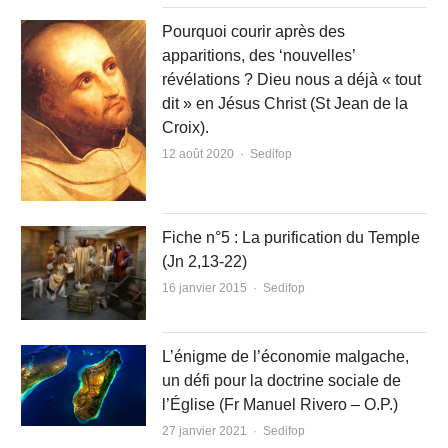
Pourquoi courir après des
apparitions, des ‘nouvelles’
révélations ? Dieu nous a déjà « tout
dit » en Jésus Christ (St Jean de la
Croix).
Author
12 août 2020
Sedifop
Fiche n°5 : La purification du Temple
(Jn 2,13-22)
Author
16 janvier 2015
Sedifop
L’énigme de l’économie malgache,
un défi pour la doctrine sociale de
l’Église (Fr Manuel Rivero – O.P.)
Author
27 janvier 2021
Sedifop