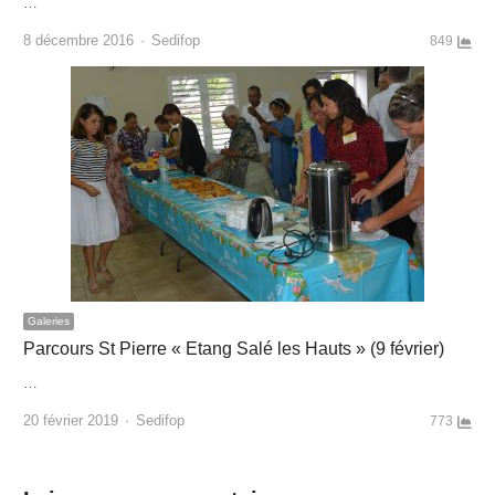
…
Author
8 décembre 2016
Sedifop
849
Galeries
Parcours St Pierre « Etang Salé les Hauts » (9 février)
…
Author
20 février 2019
Sedifop
773