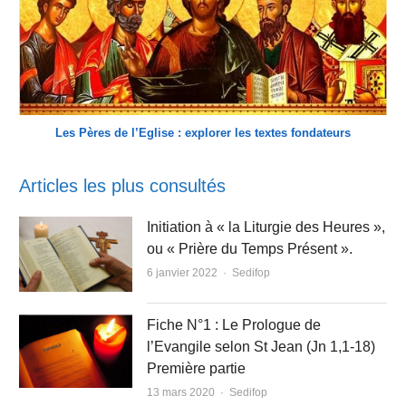
Les Pères de l’Eglise : explorer les textes fondateurs
Articles les plus consultés
Initiation à « la Liturgie des Heures »,
ou « Prière du Temps Présent ».
Author
6 janvier 2022
Sedifop
Fiche N°1 : Le Prologue de
l’Evangile selon St Jean (Jn 1,1-18)
Première partie
Author
13 mars 2020
Sedifop