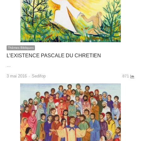
Thèmes Bibliques
L’EXISTENCE PASCALE DU CHRETIEN
…
Author
3 mai 2016
Sedifop
871