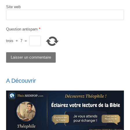
Site web
Question antispam
*
trois
+
7
=
A Découvrir