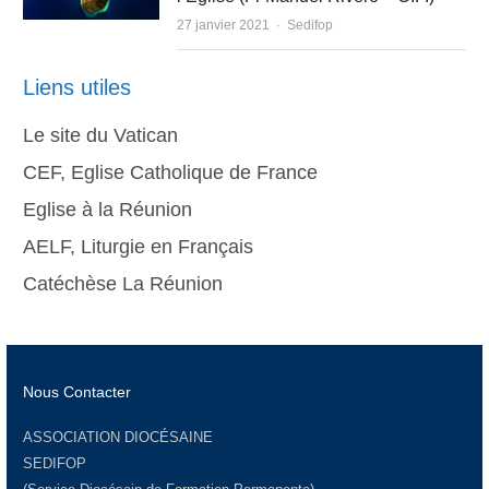
Author
27 janvier 2021
Sedifop
Liens utiles
Le site du Vatican
CEF, Eglise Catholique de France
Eglise à la Réunion
AELF, Liturgie en Français
Catéchèse La Réunion
Nous Contacter
ASSOCIATION DIOCÉSAINE
SEDIFOP