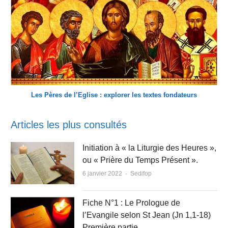
Les Pères de l’Eglise : explorer les textes fondateurs
Articles les plus consultés
Initiation à « la Liturgie des Heures »,
ou « Prière du Temps Présent ».
Author
6 janvier 2022
Sedifop
Fiche N°1 : Le Prologue de
l’Evangile selon St Jean (Jn 1,1-18)
Première partie