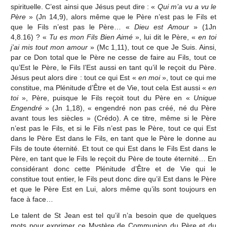
spirituelle. C’est ainsi que Jésus peut dire : «
Qui m’a vu a vu le
Père
» (Jn 14,9), alors même que le Père n’est pas le Fils et
que le Fils n’est pas le Père… «
Dieu est Amour
» (1Jn
4,8.16) ? «
Tu es mon Fils Bien Aimé
», lui dit le Père, «
en toi
j’ai mis tout mon amour
» (Mc 1,11), tout ce que Je Suis. Ainsi,
par ce Don total que le Père ne cesse de faire au Fils, tout ce
qu’Est le Père, le Fils l’Est aussi en tant qu’il le reçoit du Père.
Jésus peut alors dire : tout ce qui Est «
en moi
», tout ce qui me
constitue, ma Plénitude d’Être et de Vie, tout cela Est aussi «
en
toi
», Père, puisque le Fils reçoit tout du Père en «
Unique
Engendré
» (Jn 1,18), « engendré non pas créé, né du Père
avant tous les siècles » (Crédo). A ce titre, même si le Père
n’est pas le Fils, et si le Fils n’est pas le Père, tout ce qui Est
dans le Père Est dans le Fils, en tant que le Père le donne au
Fils de toute éternité. Et tout ce qui Est dans le Fils Est dans le
Père, en tant que le Fils le reçoit du Père de toute éternité… En
considérant donc cette Plénitude d’Être et de Vie qui le
constitue tout entier, le Fils peut donc dire qu’il Est dans le Père
et que le Père Est en Lui, alors même qu’ils sont toujours en
face à face…
Le talent de St Jean est tel qu’il n’a besoin que de quelques
mots pour exprimer ce Mystère de Communion du Père et du