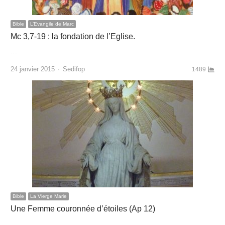
Bible
L’Evangile de Marc
Mc 3,7-19 : la fondation de l’Eglise.
…
Author
24 janvier 2015
Sedifop
1489
Bible
La Vierge Marie
Une Femme couronnée d’étoiles (Ap 12)
…