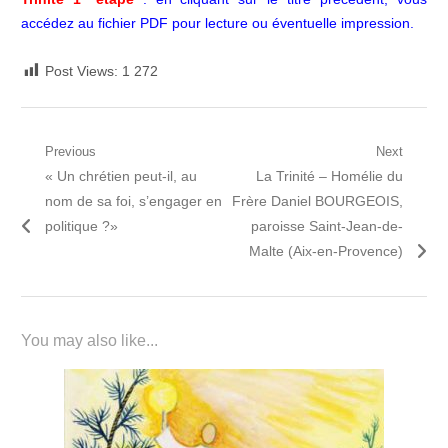
accédez au fichier PDF pour lecture ou éventuelle impression.
Post Views:
1 272
Navigation
Previous
Next
Previous
Next
« Un chrétien peut-il, au
La Trinité – Homélie du
de
post:
post:
nom de sa foi, s’engager en
Frère Daniel BOURGEOIS,
l’article
politique ?»
paroisse Saint-Jean-de-
Malte (Aix-en-Provence)
You may also like...