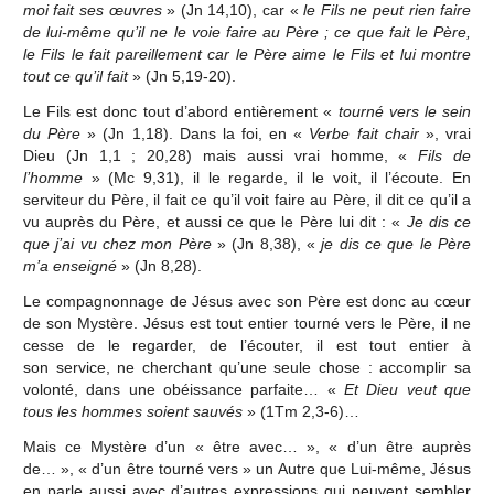
moi fait ses œuvres
» (Jn 14,10), car «
le Fils ne peut rien faire
de lui-même qu’il ne le voie faire au Père ; ce que fait le Père,
le Fils le fait pareillement car le Père aime le Fils et lui montre
tout ce qu’il fait
» (Jn 5,19‑20).
Le Fils est donc tout d’abord entièrement «
tourné vers le sein
du Père
» (Jn 1,18). Dans la foi, en «
Verbe fait chair
», vrai
Dieu (Jn 1,1 ; 20,28) mais aussi vrai homme, «
Fils de
l’homme
» (Mc 9,31), il le regarde, il le voit, il l’écoute. En
serviteur du Père, il fait ce qu’il voit faire au Père, il dit ce qu’il a
vu auprès du Père, et aussi ce que le Père lui dit : «
Je dis ce
que j’ai vu chez mon Père
» (Jn 8,38), «
je dis ce que le Père
m’a enseigné
» (Jn 8,28).
Le compagnonnage de Jésus avec son Père est donc au cœur
de son Mystère. Jésus est tout entier tourné vers le Père, il ne
cesse de le regarder, de l’écouter, il est tout entier à
son service, ne cherchant qu’une seule chose : accomplir sa
volonté, dans une obéissance parfaite… «
Et Dieu veut que
tous les hommes soient sauvés
» (1Tm 2,3-6)…
Mais ce Mystère d’un « être avec… », « d’un être auprès
de… », « d’un être tourné vers » un Autre que Lui-même, Jésus
en parle aussi avec d’autres expressions qui peuvent sembler