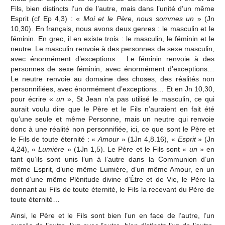
Fils, bien distincts l’un de l’autre, mais dans l’unité d’un même
Esprit (cf Ep 4,3) : «
Moi et le Père, nous sommes un
» (Jn
10,30). En français, nous avons deux genres : le masculin et le
féminin. En grec, il en existe trois : le masculin, le féminin et le
neutre. Le masculin renvoie à des personnes de sexe masculin,
avec énormément d’exceptions… Le féminin renvoie à des
personnes de sexe féminin, avec énormément d’exceptions…
Le neutre renvoie au domaine des choses, des réalités non
personnifiées, avec énormément d’exceptions… Et en Jn 10,30,
pour écrire «
un
», St Jean n’a pas utilisé le masculin, ce qui
aurait voulu dire que le Père et le Fils n’auraient en fait été
qu’une seule et même Personne, mais un neutre qui renvoie
donc à une réalité non personnifiée, ici, ce que sont le Père et
le Fils de toute éternité : «
Amour
» (1Jn 4,8.16), «
Esprit
» (Jn
4,24), «
Lumière
» (1Jn 1,5). Le Père et le Fils sont «
un
» en
tant qu’ils sont unis l’un à l’autre dans la Communion d’un
même Esprit, d’une même Lumière, d’un même Amour, en un
mot d’une même Plénitude divine d’Être et de Vie, le Père la
donnant au Fils de toute éternité, le Fils la recevant du Père de
toute éternité…
Ainsi, le Père et le Fils sont bien l’un en face de l’autre, l’un