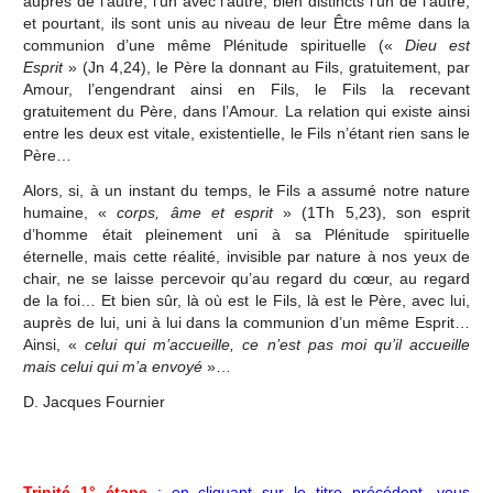
auprès de l’autre, l’un avec l’autre, bien distincts l’un de l’autre,
et pourtant, ils sont unis au niveau de leur Être même dans la
communion d’une même Plénitude spirituelle («
Dieu est
Esprit
» (Jn 4,24), le Père la donnant au Fils, gratuitement, par
Amour, l’engendrant ainsi en Fils, le Fils la recevant
gratuitement du Père, dans l’Amour. La relation qui existe ainsi
entre les deux est vitale, existentielle, le Fils n’étant rien sans le
Père…
Alors, si, à un instant du temps, le Fils a assumé notre nature
humaine, «
corps, âme et esprit
» (1Th 5,23), son esprit
d’homme était pleinement uni à sa Plénitude spirituelle
éternelle, mais cette réalité, invisible par nature à nos yeux de
chair, ne se laisse percevoir qu’au regard du cœur, au regard
de la foi… Et bien sûr, là où est le Fils, là est le Père, avec lui,
auprès de lui, uni à lui dans la communion d’un même Esprit…
Ainsi, «
celui qui m’accueille, ce n’est pas moi qu’il accueille
mais celui qui m’a envoyé
»…
D. Jacques Fournier
Trinité 1° étape
: en cliquant sur le titre précédent, vous