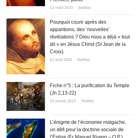
Author
13 mars 2020
Sedifop
Pourquoi courir après des
apparitions, des ‘nouvelles’
révélations ? Dieu nous a déjà « tout
dit » en Jésus Christ (St Jean de la
Croix).
Author
12 août 2020
Sedifop
Fiche n°5 : La purification du Temple
(Jn 2,13-22)
Author
16 janvier 2015
Sedifop
L’énigme de l’économie malgache,
un défi pour la doctrine sociale de
l’Église (Fr Manuel Rivero – O.P.)