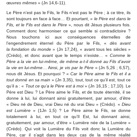
œuvres mêmes
» (Jn 14,6-11).
Le Père n’est pas le Fils, le Fils n’est pas le Père ; à ce titre, ils
sont toujours en face à face… Et pourtant, «
le Père est dans le
Fils, et le Fils est dans le Père
», nous dit Jésus plusieurs fois.
Comment donc harmoniser ce qui semble si contradictoire ?
Nous touchons ici aux conséquences éternelles de
l’engendrement éternel du Père par le Fils, «
dès avant
la fondation du monde
» (Jn 17,24), « avant tous les siècles »
(Crédo), et donc avant que le temps n’existe… «
Comme le
Père a la vie en lui-même, de même a-t-il donné au Fils d’avoir
la vie en lui-même
… Ainsi,
je vis par le Père
» (Jn 5,26 ; 6,57),
nous dit Jésus. Et pourquoi ? «
Car le Père aime le Fils et il a
tout donné en sa main
» (Jn 3,35), tout, tout ce qu’il est, tout ce
qu’il a : «
Tout ce qu’a le Père est à moi
» (Jn 16,15 ; 17,10). Le
Père est Dieu ? Le Père aime le Fils, et de toute éternité, il se
donne à lui, lui donnant ainsi gratuitement, par amour, d’être
« Dieu né de Dieu, vrai Dieu né du vrai Dieu » (Crédo). «
Dieu
est Lumière
» (1Jn 1,5) ? Le Père aime le Fils, se donne
totalement à lui, en tout ce qu’Il Est, lui donnant ainsi,
gratuitement, par amour, d’être « Lumière née de la Lumière »
(Crédo). Qui voit la Lumière du Fils voit donc la Lumière du
Père, car il s’agit dans les deux cas de la même réalité