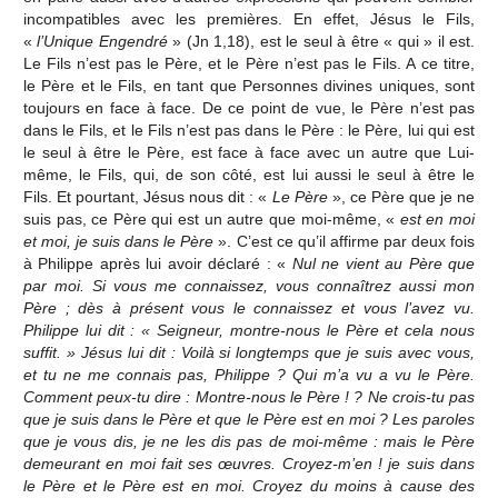
incompatibles avec les premières. En effet, Jésus le Fils,
«
l’Unique Engendré
» (Jn 1,18), est le seul à être « qui » il est.
Le Fils n’est pas le Père, et le Père n’est pas le Fils. A ce titre,
le Père et le Fils, en tant que Personnes divines uniques, sont
toujours en face à face. De ce point de vue, le Père n’est pas
dans le Fils, et le Fils n’est pas dans le Père : le Père, lui qui est
le seul à être le Père, est face à face avec un autre que Lui-
même, le Fils, qui, de son côté, est lui aussi le seul à être le
Fils. Et pourtant, Jésus nous dit : «
Le Père
», ce Père que je ne
suis pas, ce Père qui est un autre que moi-même, «
est en moi
et moi, je suis dans le Père
». C’est ce qu’il affirme par deux fois
à Philippe après lui avoir déclaré : «
Nul ne vient au Père que
par moi. Si vous me connaissez, vous connaîtrez aussi mon
Père ; dès à présent vous le connaissez et vous l’avez vu.
Philippe lui dit : « Seigneur, montre-nous le Père et cela nous
suffit. » Jésus lui dit : Voilà si longtemps que je suis avec vous,
et tu ne me connais pas, Philippe ? Qui m’a vu a vu le Père.
Comment peux-tu dire : Montre-nous le Père ! ? Ne crois-tu pas
que je suis dans le Père et que le Père est en moi ? Les paroles
que je vous dis, je ne les dis pas de moi-même : mais le Père
demeurant en moi fait ses œuvres. Croyez-m’en ! je suis dans
le Père et le Père est en moi. Croyez du moins à cause des