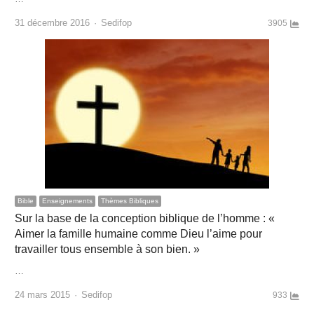
Author
31 décembre 2016
Sedifop
3905
Bible
Enseignements
Thèmes Bibliques
Sur la base de la conception biblique de l’homme : «
Aimer la famille humaine comme Dieu l’aime pour
travailler tous ensemble à son bien. »
…
Author
24 mars 2015
Sedifop
933