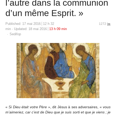
l’autre dans la communion
d’un même Esprit. »
Published:
17 mai 2016
12 h 32
1272
min
Updated: 18 mai 2016
13 h 09 min
Author
Sedifop
«
Si Dieu était votre Père
», dit Jésus à ses adversaires, «
vous
m’aimeriez, car c’est de Dieu que je suis sorti et que je viens ; je