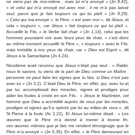
ne viens pas de moi-même ; mais lui m’a envoyé
» (Jn 8,42),
«
et celui qui m’a envoyé est avec moi ; il ne m’a pas laissé
seul, parce que je fais toujours ce qui lui plaît
» (Jn 8,29).
«
Celui qui ma envoyé
», le Père, «
est avec moi
», dit Jésus, et
cela «
toujours
», car Jésus «
fait toujours ce qui lui plaît ».
Accueillir le Fils, «
le Verbe fait chair
» (Jn 1,14), celui que les
hommes pouvaient voir avec leurs yeux de chair, «
c’est donc
au même moment accueillir le Père
», «
toujours
» avec le Fils,
mais invisible à nos yeux de chair, car «
Dieu est Esprit
», dit
Jésus à la Samaritaine (Jn 4,24).
Nicodème avait reconnu que Jésus n’était pas seul : «
Rabbi,
nous le savons, tu viens de la part de Dieu comme un Maître :
personne ne peut faire les signes que tu fais, si Dieu n’est pas
avec lui
» (Jn 3,2). C’était Dieu le Père, en effet, qui, avec lui et
par lui, accomplissait des miracles, signes et prodiges pour
aider les foules à croire en son Fils : «
Jésus le Nazôréen, cet
homme que Dieu a accrédité auprès de vous par les miracles,
prodiges et signes qu’il a opérés par lui au milieu de vous
», dit
St Pierre à la foule (Ac 2,22). Et Jésus lui-même disait : «
Les
œuvres que le Père m’a donné à mener à bonne fin,
ces œuvres mêmes que je fais me rendent témoignage que le
Père m’a envoyé
» (Jn 5,35). En effet, «
le Père demeurant en