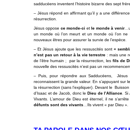
sadducéens inventent l’histoire bizarre des sept frère
– Jésus répond en affirmant qu’il y a une différence r
résurrection.
Jésus oppose
ce monde-ci
et
le monde à venir
…u
un monde où l’on meurt et un monde où l’on ne m
nouveaux êtres pour assurer la survie de l’espèce.
– Et Jésus ajoute que les ressuscités sont
« sembl
n’est pas un retour à la vie terrestre
: mais une r
de l’être humain ; par la résurrection, les
fils de D
nouvelle des ressuscités n’est pas un recommenceme
– Puis, pour répondre aux Sadducéens, Jésus uti
reconnaissent la grande valeur. En s’appuyant sur 
la résurrection (sans l’expliquer). Devant le Buisso
d’Isaac et de Jacob, donc le
Dieu de l’Alliance
. Si
Vivants. L’amour de Dieu est éternel, il ne s’arrête 
défunts sont des vivants
…Ils vivent « par Dieu ».