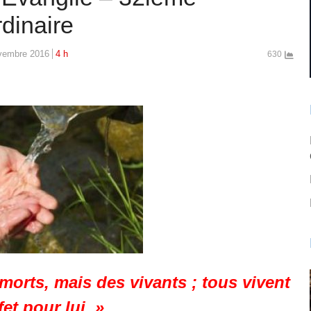
dinaire
vembre 2016
4 h
630
morts, mais des vivants ; tous vivent
fet pour lui. »