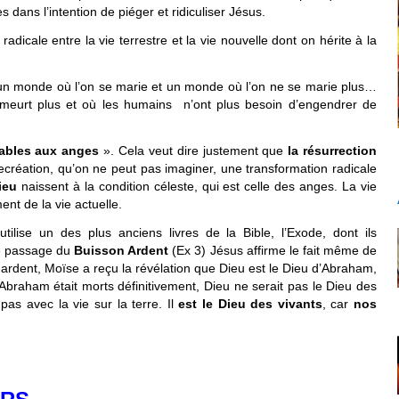
s dans l’intention de piéger et ridiculiser Jésus.
adicale entre la vie terrestre et la vie nouvelle dont on hérite à la
n monde où l’on se marie et un monde où l’on ne se marie plus…
eurt plus et où les humains n’ont plus besoin d’engendrer de
ables aux anges
». Cela veut dire justement que
la résurrection
ecréation, qu’on ne peut pas imaginer, une transformation radicale
ieu
naissent à la condition céleste, qui est celle des anges. La vie
nt de la vie actuelle.
lise un des plus anciens livres de la Bible, l’Exode, dont ils
le passage du
Buisson Ardent
(Ex 3) Jésus affirme le fait même de
n ardent, Moïse a reçu la révélation que Dieu est le Dieu d’Abraham,
 Abraham était morts définitivement, Dieu ne serait pas le Dieu des
pas avec la vie sur la terre. Il
est le Dieu des vivants
, car
nos