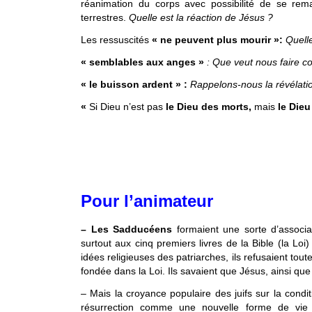
réanimation du corps avec possibilité de se rema
terrestres.
Quelle est la réaction de Jésus ?
Les ressuscités
« ne peuvent plus mourir »:
Quell
« semblables aux anges »
:
Que veut nous faire 
« le buisson ardent » :
Rappelons-nous la révélatio
«
Si Dieu n’est pas
le Dieu des morts,
mais
le Dieu
Pour l’animateur
– Les Sadducéens
formaient une sorte d’associati
surtout aux cinq premiers livres de la Bible (la Loi) 
idées religieuses des patriarches, ils refusaient tout
fondée dans la Loi. Ils savaient que Jésus, ainsi que 
– Mais la croyance populaire des juifs sur la condit
résurrection comme une nouvelle forme de vie av