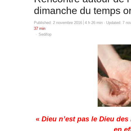
dimanche du temps or
Published:
2 novembre 2016
4 h 26 min
Updated: 7 no
37 min
Author
Sedifop
«
Dieu n’est pas le Dieu des 
en ef