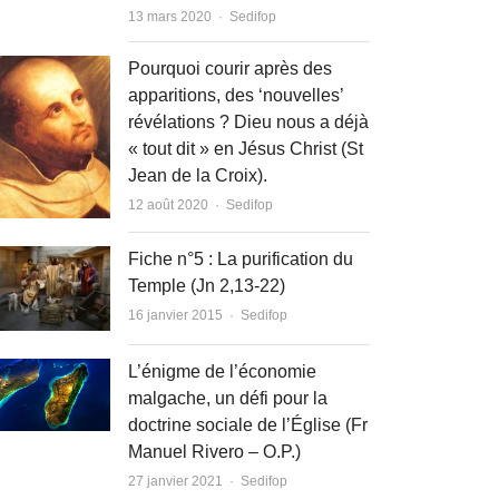
Author
13 mars 2020
Sedifop
Pourquoi courir après des
apparitions, des ‘nouvelles’
révélations ? Dieu nous a déjà
« tout dit » en Jésus Christ (St
Jean de la Croix).
Author
12 août 2020
Sedifop
Fiche n°5 : La purification du
Temple (Jn 2,13-22)
Author
16 janvier 2015
Sedifop
L’énigme de l’économie
malgache, un défi pour la
doctrine sociale de l’Église (Fr
Manuel Rivero – O.P.)
Author
27 janvier 2021
Sedifop