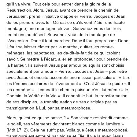
qu’il va vivre. Tout cela pour entrer dans la gloire de la
Résurrection. Alors, Jésus, avant de prendre le chemin de
Jérusalem, prend l’initiative d’appeler Pierre, Jacques et Jean,
de les prendre avec lui. Où est-ce qu’ils vont ? Sur une haute
montagne, une montagne élevée. Souvenez-vous des trois
tentations au désert. Souvenez-vous de la montagne de
l’Ascension. Donc il faut marcher. Donc il faut progresser. Donc
il faut se laisser élever par la marche, quitter les remue-
ménages, les papotages, les da-dit-la-fait de ce qui croient
savoir. Se mettre à l’écart, aller en profondeur pour prendre de
la hauteur. Ils suivent Jésus par amour puisqu’ils sont choisis
spécialement par amour – Pierre, Jacques et Jean – pour être
avec Jésus et ensuite accomplir une mission particulière : « Etre
les témoins oculaires de l’événement ». C’est Jésus le guide « Il
les emmène ». Il connaît le chemin puisque c’est lui-même « le
Chemin, la Vérité et la Vie ». Il connaît le but, la transformation
de ses disciples, la transfiguration de ses disciples par sa
transfiguration à Lui, par sa métamorphose.
Alors, qu’est-ce qui se passe ? « Son visage resplendit comme
le soleil, ses vêtements devinrent blancs comme la lumière »
(Mth 17, 2). Cela ne suffit pas. Voilà que Jésus métamorphosé,
transfiguré est entouré par Moïse et Elie. Il y a là avec Jésus,