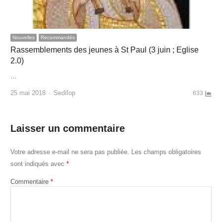
Nouvelles
Recommandés
Rassemblements des jeunes à St Paul (3 juin ; Eglise
2.0)
…
Author
25 mai 2018
Sedifop
633
Laisser un commentaire
Votre adresse e-mail ne sera pas publiée.
Les champs obligatoires
sont indiqués avec
*
Commentaire
*