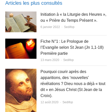
Articles les plus consultés
Initiation à « la Liturgie des Heures »,
ou « Prière du Temps Présent ».
Author
6 janvier 2022
Sedifop
Fiche N°1 : Le Prologue de
l’Evangile selon St Jean (Jn 1,1-18)
Première partie
Author
13 mars 2020
Sedifop
Pourquoi courir après des
apparitions, des ‘nouvelles’
révélations ? Dieu nous a déjà « tout
dit » en Jésus Christ (St Jean de la
Croix).
Author
12 août 2020
Sedifop