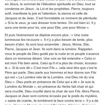
en Jésus, le sommet de l’élévation spirituelle en Dieu, tout se
condense en Jésus : la Loi et les prophètes. Pierre, toujours
actif, manifeste la joie et l’attention, la sienne et celle de
Jacques et de Jean. C’est formidable ce moment de plénitude.
« Si tu le veux, je vais dresser trois tentes. On est bien ici. Il y
aura une tente pour toi, une pour Elie, une pour Moïse ».
Et puis l’événement se déploie encore plus : « Une nuée
lumineuse les recouvre ». Il n’y a plus besoin de tente, plus
besoin d’abri. Ils sont tous ensemble : Jésus, Moïse, Elie,
Pierre, Jacques et Jean. Ils sont dans la lumière. Rappelez-
vous le peuple de Dieu guidé par la nuée et ce peuple s’avance
dans un immense désert. Une voix se fait entendre « Celui-ci
est mon Fils bien aimé, Celui qu’il m’a plus de choisir, écoutez-
le ». Si la voix dit « C’est mon Fils », cela veut dire que c’est le
Père qui parle. Dieu parle aux hommes et leur donne son Fils
qui est « La Lumière née de la Lumière, vrai Dieu né du vrai
Dieu ». Dieu parle en présence de Celui qui a dit « Je suis la
Lumière du Monde », en présence du Verbe fait chair et qui
sera crucifié, Dieu crucifié dans la chair de son Fils. Alors Pierre,
Jacques et Jean sont comme écrasés par le poids du mystère,
« saisis de crainte, ils tombèrent la face contre terre ». Il y a de