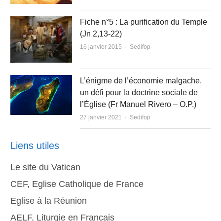
Fiche n°5 : La purification du Temple
(Jn 2,13-22)
Author
16 janvier 2015
Sedifop
L’énigme de l’économie malgache,
un défi pour la doctrine sociale de
l’Église (Fr Manuel Rivero – O.P.)
Author
27 janvier 2021
Sedifop
Liens utiles
Le site du Vatican
CEF, Eglise Catholique de France
Eglise à la Réunion
AELF, Liturgie en Français