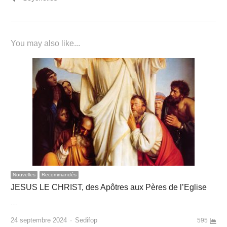
You may also like...
Nouvelles
Recommandés
JESUS LE CHRIST, des Apôtres aux Pères de l’Eglise
…
Author
24 septembre 2024
Sedifop
595