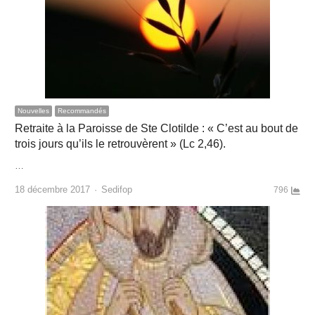
Nouvelles
Recommandés
Retraite à la Paroisse de Ste Clotilde : « C’est au bout de
trois jours qu’ils le retrouvèrent » (Lc 2,46).
…
Author
18 décembre 2017
Sedifop
796