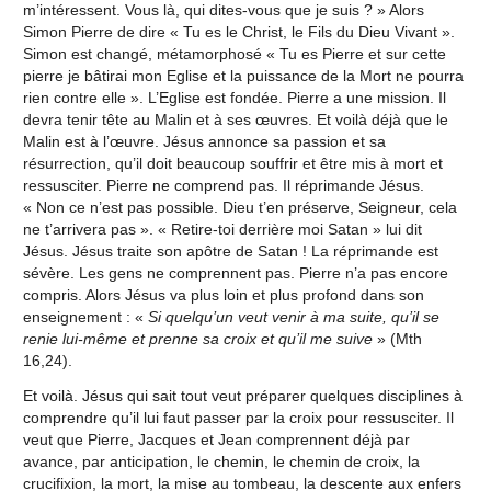
m’intéressent. Vous là, qui dites-vous que je suis ? » Alors
Simon Pierre de dire « Tu es le Christ, le Fils du Dieu Vivant ».
Simon est changé, métamorphosé « Tu es Pierre et sur cette
pierre je bâtirai mon Eglise et la puissance de la Mort ne pourra
rien contre elle ». L’Eglise est fondée. Pierre a une mission. Il
devra tenir tête au Malin et à ses œuvres. Et voilà déjà que le
Malin est à l’œuvre. Jésus annonce sa passion et sa
résurrection, qu’il doit beaucoup souffrir et être mis à mort et
ressusciter. Pierre ne comprend pas. Il réprimande Jésus.
« Non ce n’est pas possible. Dieu t’en préserve, Seigneur, cela
ne t’arrivera pas ». « Retire-toi derrière moi Satan » lui dit
Jésus. Jésus traite son apôtre de Satan ! La réprimande est
sévère. Les gens ne comprennent pas. Pierre n’a pas encore
compris. Alors Jésus va plus loin et plus profond dans son
enseignement : «
Si quelqu’un veut venir à ma suite, qu’il se
renie lui-même et prenne sa croix et qu’il me suive
» (Mth
16,24).
Et voilà. Jésus qui sait tout veut préparer quelques disciplines à
comprendre qu’il lui faut passer par la croix pour ressusciter. Il
veut que Pierre, Jacques et Jean comprennent déjà par
avance, par anticipation, le chemin, le chemin de croix, la
crucifixion, la mort, la mise au tombeau, la descente aux enfers