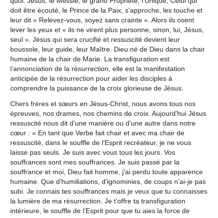
quoi. Jésus, le Messie, le grand Prophète, l’Unique, Celui qui
doit être écouté, le Prince de la Paix, s’approche, les touche et
leur dit « Relevez-vous, soyez sans crainte ». Alors ils osent
lever les yeux et « ils ne virent plus personne, sinon, lui, Jésus,
seul ». Jésus qui sera crucifié et ressuscité devient leur
boussole, leur guide, leur Maître. Dieu né de Dieu dans la chair
humaine de la chair de Marie. La transfiguration est
l’annonciation de la résurrection, elle est la manifestation
anticipée de la résurrection pour aider les disciples à
comprendre la puissance de la croix glorieuse de Jésus.
Chers frères et sœurs en Jésus-Christ, nous avons tous nos
épreuves, nos drames, nos chemins de croix. Aujourd’hui Jésus
ressuscité nous dit d’une manière ou d’une autre dans notre
cœur : « En tant que Verbe fait chair et avec ma chair de
ressuscité, dans le souffle de l’Esprit recréateur, je ne vous
laisse pas seuls. Je suis avec vous tous les jours. Vos
souffrances sont mes souffrances. Je suis passé par la
souffrance et moi, Dieu fait homme, j’ai perdu toute apparence
humaine. Que d’humiliations, d’ignominies, de coups n’ai-je pas
subi. Je connais tes souffrances mais je veux que tu connaisses
la lumière de ma résurrection. Je t’offre ta transfiguration
intérieure, le souffle de l’Esprit pour que tu aies la force de