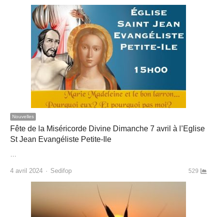
Nouvelles
Fête de la Miséricorde Divine Dimanche 7 avril à l’Eglise
St Jean Evangéliste Petite-Ile
…
Author
4 avril 2024
Sedifop
529