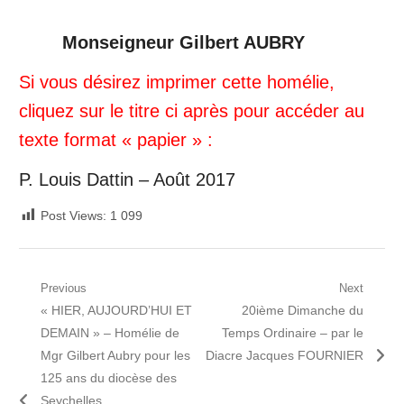
Monseigneur Gilbert AUBRY
Si vous désirez imprimer cette homélie,
cliquez sur le titre ci après pour accéder au
texte format « papier » :
P. Louis Dattin – Août 2017
Post Views:
1 099
Navigation
Previous
Next
Previous
Next
« HIER, AUJOURD’HUI ET
20ième Dimanche du
de
post:
post:
DEMAIN » – Homélie de
Temps Ordinaire – par le
l’article
Mgr Gilbert Aubry pour les
Diacre Jacques FOURNIER
125 ans du diocèse des
Seychelles