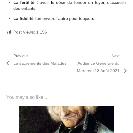
La fertilité :
avoir le désir de fonder un foyer, d’accueillir
des enfants.
La fidélité
l’un envers l’autre pour toujours.
Post Views:
1 156
Navigation
Previous
Next
Previous
Next
Le sacrements des Malades
Audience Générale du
de
post:
post:
Mercredi 18 Août 2021
l’article
You may also like...