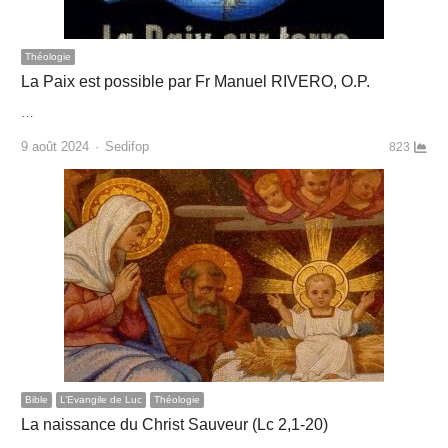
Théologie
La Paix est possible par Fr Manuel RIVERO, O.P.
…
Author
9 août 2024
Sedifop
823
Bible
L’Evangile de Luc
Théologie
La naissance du Christ Sauveur (Lc 2,1-20)