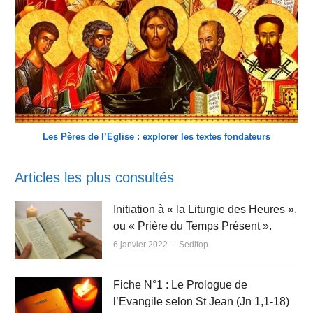
Les Pères de l’Eglise : explorer les textes fondateurs
Articles les plus consultés
Initiation à « la Liturgie des Heures »,
ou « Prière du Temps Présent ».
Author
6 janvier 2022
Sedifop
Fiche N°1 : Le Prologue de
l’Evangile selon St Jean (Jn 1,1-18)