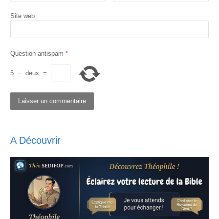
Site web
Question antispam
*
5
−
deux
=
A Découvrir