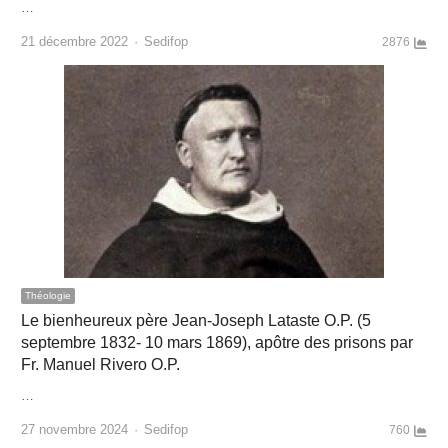
…
Author
21 décembre 2022
Sedifop
2876
Théologie
Le bienheureux père Jean-Joseph Lataste O.P. (5
septembre 1832- 10 mars 1869), apôtre des prisons par
Fr. Manuel Rivero O.P.
…
Author
27 novembre 2024
Sedifop
760