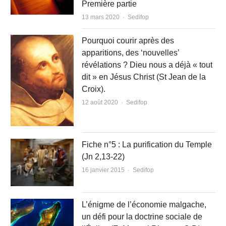
Première partie
Author
13 mars 2020
Sedifop
Pourquoi courir après des
apparitions, des ‘nouvelles’
révélations ? Dieu nous a déjà « tout
dit » en Jésus Christ (St Jean de la
Croix).
Author
12 août 2020
Sedifop
Fiche n°5 : La purification du Temple
(Jn 2,13-22)
Author
16 janvier 2015
Sedifop
L’énigme de l’économie malgache,
un défi pour la doctrine sociale de