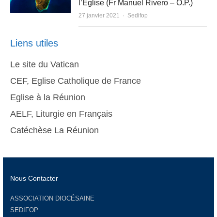
l’Église (Fr Manuel Rivero – O.P.)
Author
27 janvier 2021
Sedifop
Liens utiles
Le site du Vatican
CEF, Eglise Catholique de France
Eglise à la Réunion
AELF, Liturgie en Français
Catéchèse La Réunion
Nous Contacter
ASSOCIATION DIOCÉSAINE
SEDIFOP