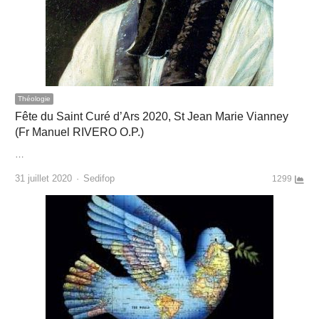
Théologie
Fête du Saint Curé d’Ars 2020, St Jean Marie Vianney
(Fr Manuel RIVERO O.P.)
…
Author
31 juillet 2020
Sedifop
1299