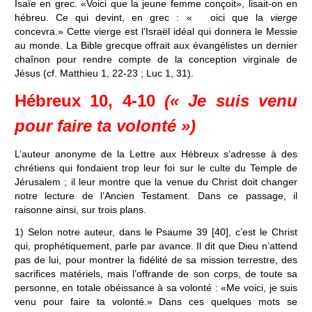
Isaïe en grec. «Voici que la jeune femme conçoit», lisait-on en
hébreu. Ce qui devint, en grec : « oici que la
vierge
concevra.» Cette vierge est l’Israël idéal qui donnera le Messie
au monde. La Bible grecque offrait aux évangélistes un dernier
chaînon pour rendre compte de la conception virginale de
Jésus (cf. Matthieu 1, 22-23 ; Luc 1, 31).
Hébreux 10, 4-10
(« Je suis venu
pour faire ta volonté »)
L’auteur anonyme de la Lettre aux Hébreux s’adresse à des
chrétiens qui fondaient trop leur foi sur le culte du Temple de
Jérusalem ; il leur montre que la venue du Christ doit changer
notre lecture de l’Ancien Testament. Dans ce passage, il
raisonne ainsi, sur trois plans.
1) Selon notre auteur, dans le Psaume 39 [40], c’est le Christ
qui, prophétiquement, parle par avance. Il dit que Dieu n’attend
pas de lui, pour montrer la fidélité de sa mission terrestre, des
sacrifices matériels, mais l’offrande de son corps, de toute sa
personne, en totale obéissance à sa volonté : «Me voici, je suis
venu pour faire ta volonté.» Dans ces quelques mots se