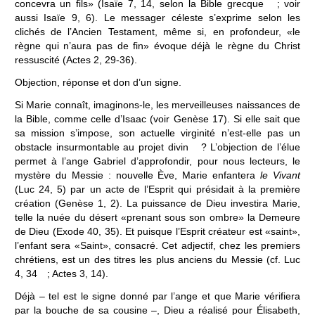
concevra un fils» (Isaïe 7, 14, selon la Bible grecque ; voir
aussi Isaïe 9, 6). Le messager céleste s’exprime selon les
clichés de l’Ancien Testament, même si, en profondeur, «le
règne qui n’aura pas de fin» évoque déjà le règne du Christ
ressuscité (Actes 2, 29-36).
Objection, réponse et don d’un signe.
Si Marie connaît, imaginons-le, les merveilleuses naissances de
la Bible, comme celle d’Isaac (voir Genèse 17). Si elle sait que
sa mission s’impose, son actuelle virginité n’est-elle pas un
obstacle insurmontable au projet divin ? L’objection de l’élue
permet à l’ange Gabriel d’approfondir, pour nous lecteurs, le
mystère du Messie : nouvelle Ève, Marie enfantera
le Vivant
(Luc 24, 5) par un acte de l’Esprit qui présidait à la première
création (Genèse 1, 2). La puissance de Dieu investira Marie,
telle la nuée du désert «prenant sous son ombre» la Demeure
de Dieu (Exode 40, 35). Et puisque l’Esprit créateur est «saint»,
l’enfant sera «Saint», consacré. Cet adjectif, chez les premiers
chrétiens, est un des titres les plus anciens du Messie (cf. Luc
4, 34 ; Actes 3, 14).
Déjà – tel est le signe donné par l’ange et que Marie vérifiera
par la bouche de sa cousine –, Dieu a réalisé pour Élisabeth,