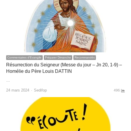
Commentaires d'Evangile
Préparer Dimanche
Recommandés
Résurrection du Seigneur (Messe du jour – Jn 20, 1-9) –
Homélie du Père Louis DATTIN
…
Author
24 mars 2024
Sedifop
496