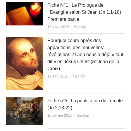
Fiche N°1 : Le Prologue de
l’Evangile selon St Jean (Jn 1,1-18)
Première partie
Author
13 mars 2020
Sedifop
Pourquoi courir après des
apparitions, des ‘nouvelles’
révélations ? Dieu nous a déjà « tout
dit » en Jésus Christ (St Jean de la
Croix).
Author
12 août 2020
Sedifop
Fiche n°5 : La purification du Temple
(Jn 2,13-22)
Author
16 janvier 2015
Sedifop