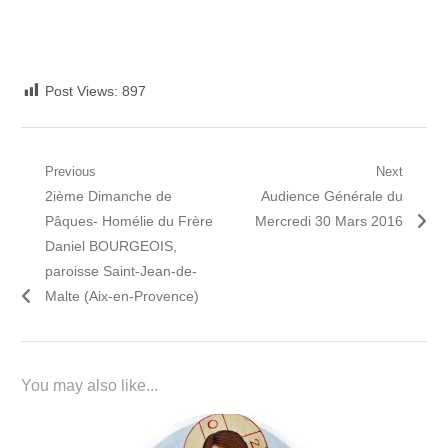
Post Views:
897
Navigation
Previous
Next
Previous
Next
2ième Dimanche de
Audience Générale du
de
post:
post:
Pâques- Homélie du Frère
Mercredi 30 Mars 2016
l’article
Daniel BOURGEOIS,
paroisse Saint-Jean-de-
Malte (Aix-en-Provence)
You may also like...