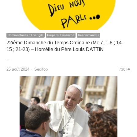
Commentaires d'Evangile
Préparer Dimanche
Recommandés
22ième Dimanche du Temps Ordinaire (Mc 7, 1-8 ; 14-
15 ; 21-23) – Homélie du Père Louis DATTIN
…
Author
25 août 2024
Sedifop
730