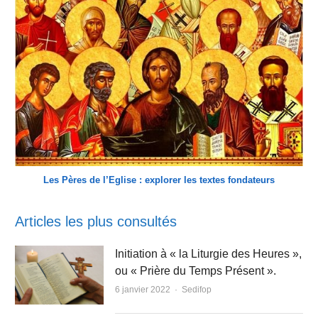
Les Pères de l’Eglise : explorer les textes fondateurs
Articles les plus consultés
Initiation à « la Liturgie des Heures »,
ou « Prière du Temps Présent ».
Author
6 janvier 2022
Sedifop