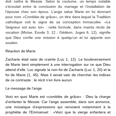
doit naître le Messie. Selon la coutume, un temps notable
s’écoulait entre la conclusion du mariage et l’installation de
l’épouse chez son époux. L’ange salue Marie en lui donnant
pour nom «Comblée de grâce», un titre dans lequel la Tradition
catholique voit le signe de sa conception immaculée. «Le
Seigneur est avec toi» : cette formule, dans maints récits de
vocation (Moïse, Exode 3, 12 ; Gédéon, Juges 6, 12), signifie
que Dieu confie une mission à quelqu’un et lui apporte son
soutien.
Réaction de Marie.
Zacharie était saisi de crainte (Luc 1, 12). Le bouleversement
de Marie tient simplement à une interrogation sur ce que Dieu
attend d’elle. Luc signale la non-foi de Zacharie (Luc 1, 20) et la
foi de Marie (1, 45). Mais il serait vain de chercher les indices
de ce contraste : le récit n’en livre aucun.
Le message de l’ange.
Voici en quoi Marie est «comblée de grâce» : Dieu la charge
d’enfanter le Messie. Car l’ange assemble, dans son annonce,
une mosaïque d’expressions qui renvoient notamment à la
prophétie de l’Emmanuel : «Voici que la vierge enfantera et