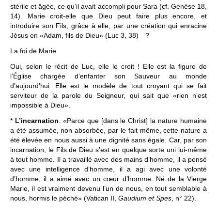
stérile et âgée, ce qu’il avait accompli pour Sara (cf. Genèse 18,
14). Marie croit-elle que Dieu peut faire plus encore, et
introduire son Fils, grâce à elle, par une création qui enracine
Jésus en «Adam, fils de Dieu» (Luc 3, 38) ?
La foi de Marie
Oui, selon le récit de Luc, elle le croit ! Elle est la figure de
l’Église chargée d’enfanter son Sauveur au monde
d’aujourd’hui. Elle est le modèle de tout croyant qui se fait
serviteur de la parole du Seigneur, qui sait que «rien n’est
impossible à Dieu».
*
L’incarnation
. «Parce que [dans le Christ] la nature humaine
a été assumée, non absorbée, par le fait même, cette nature a
été élevée en nous aussi à une dignité sans égale. Car, par son
incarnation, le Fils de Dieu s’est en quelque sorte uni lui-même
à tout homme. Il a travaillé avec des mains d’homme, il a pensé
avec une intelligence d’homme, il a agi avec une volonté
d’homme, il a aimé avec un cœur d’homme. Né de la Vierge
Marie, il est vraiment devenu l’un de nous, en tout semblable à
nous, hormis le péché» (Vatican II,
Gaudium et Spes
, n° 22).