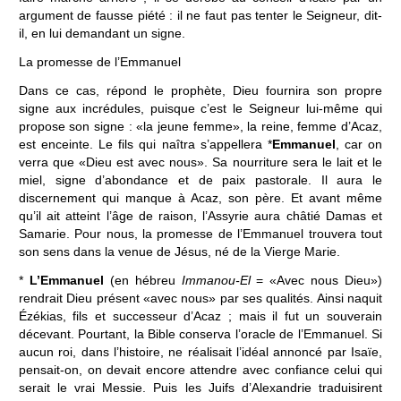
argument de fausse piété : il ne faut pas tenter le Seigneur, dit-
il, en lui demandant un signe.
La promesse de l’Emmanuel
Dans ce cas, répond le prophète, Dieu fournira son propre
signe aux incrédules, puisque c’est le Seigneur lui-même qui
propose son signe : «la jeune femme», la reine, femme d’Acaz,
est enceinte. Le fils qui naîtra s’appellera *
Emmanuel
, car on
verra que «Dieu est avec nous». Sa nourriture sera le lait et le
miel, signe d’abondance et de paix pastorale. Il aura le
discernement qui manque à Acaz, son père. Et avant même
qu’il ait atteint l’âge de raison, l’Assyrie aura châtié Damas et
Samarie. Pour nous, la promesse de l’Emmanuel trouvera tout
son sens dans la venue de Jésus, né de la Vierge Marie.
*
L’Emmanuel
(en hébreu
Immanou-El
= «Avec nous Dieu»)
rendrait Dieu présent «avec nous» par ses qualités. Ainsi naquit
Ézékias, fils et successeur d’Acaz ; mais il fut un souverain
décevant. Pourtant, la Bible conserva l’oracle de l’Emmanuel. Si
aucun roi, dans l’histoire, ne réalisait l’idéal annoncé par Isaïe,
pensait-on, on devait encore attendre avec confiance celui qui
serait le vrai Messie. Puis les Juifs d’Alexandrie traduisirent