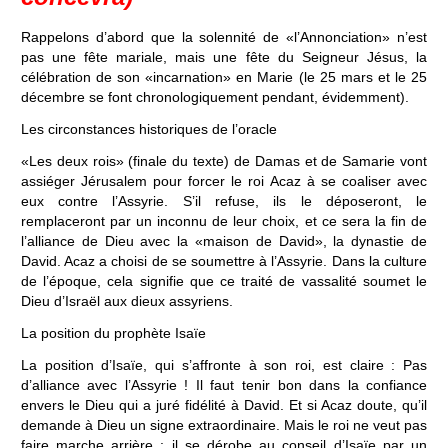
Rappelons d’abord que la solennité de «l’Annonciation» n’est
pas une fête mariale, mais une fête du Seigneur Jésus, la
célébration de son «incarnation» en Marie (le 25 mars et le 25
décembre se font chronologiquement pendant, évidemment).
Les circonstances historiques de l’oracle
«Les deux rois» (finale du texte) de Damas et de Samarie vont
assiéger Jérusalem pour forcer le roi Acaz à se coaliser avec
eux contre l’Assyrie. S’il refuse, ils le déposeront, le
remplaceront par un inconnu de leur choix, et ce sera la fin de
l’alliance de Dieu avec la «maison de David», la dynastie de
David. Acaz a choisi de se soumettre à l’Assyrie. Dans la culture
de l’époque, cela signifie que ce traité de vassalité soumet le
Dieu d’Israël aux dieux assyriens.
La position du prophète Isaïe
La position d’Isaïe, qui s’affronte à son roi, est claire : Pas
d’alliance avec l’Assyrie ! Il faut tenir bon dans la confiance
envers le Dieu qui a juré fidélité à David. Et si Acaz doute, qu’il
demande à Dieu un signe extraordinaire. Mais le roi ne veut pas
faire marche arrière ; il se dérobe au conseil d’Isaïe par un