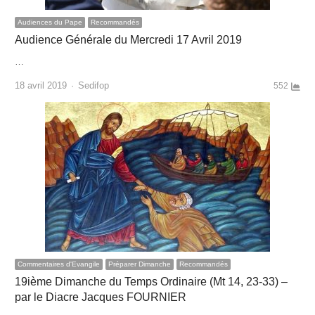
Audiences du Pape
Recommandés
Audience Générale du Mercredi 17 Avril 2019
…
Author
18 avril 2019
Sedifop
552
Commentaires d'Evangile
Préparer Dimanche
Recommandés
19ième Dimanche du Temps Ordinaire (Mt 14, 23-33) –
par le Diacre Jacques FOURNIER