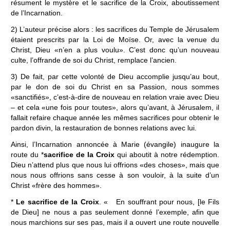
résument le mystère et le sacrifice de la Croix, aboutissement
de l’Incarnation.
2) L’auteur précise alors : les sacrifices du Temple de Jérusalem
étaient prescrits par la Loi de Moïse. Or, avec la venue du
Christ, Dieu «n’en a plus voulu». C’est donc qu’un nouveau
culte, l’offrande de soi du Christ, remplace l’ancien.
3) De fait, par cette volonté de Dieu accomplie jusqu’au bout,
par le don de soi du Christ en sa Passion, nous sommes
«sanctifiés», c’est-à-dire de nouveau en relation vraie avec Dieu
– et cela «une fois pour toutes», alors qu’avant, à Jérusalem, il
fallait refaire chaque année les mêmes sacrifices pour obtenir le
pardon divin, la restauration de bonnes relations avec lui.
Ainsi, l’Incarnation annoncée à Marie (évangile) inaugure la
route du *
sacrifice de la Croix
qui aboutit à notre rédemption.
Dieu n’attend plus que nous lui offrions «des choses», mais que
nous nous offrions sans cesse à son vouloir, à la suite d’un
Christ «frère des hommes».
*
Le sacrifice de la Croix
. « En souffrant pour nous, [le Fils
de Dieu] ne nous a pas seulement donné l’exemple, afin que
nous marchions sur ses pas, mais il a ouvert une route nouvelle