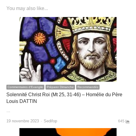
You may also like...
Commentaires d'Evangile
Préparer Dimanche
Recommandés
Solennité Christ Roi (Mt 25, 31-46) – Homélie du Père
Louis DATTIN
…
Author
19 novembre 2023
Sedifop
645