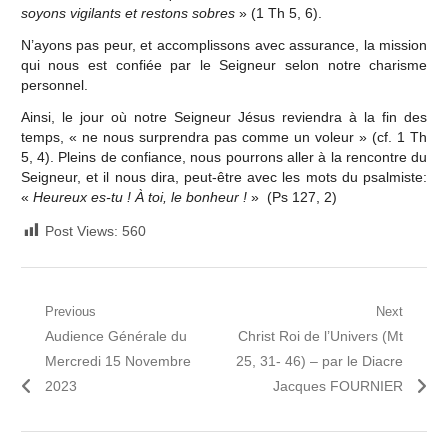
soyons vigilants et restons sobres
» (1 Th 5, 6).
N’ayons pas peur, et accomplissons avec assurance, la mission
qui nous est confiée par le Seigneur selon notre charisme
personnel.
Ainsi, le jour où notre Seigneur Jésus reviendra à la fin des
temps, « ne nous surprendra pas comme un voleur » (cf. 1 Th
5, 4). Pleins de confiance, nous pourrons aller à la rencontre du
Seigneur, et il nous dira, peut-être avec les mots du psalmiste:
«
Heureux es-tu
!
À toi, le bonheur
!
» (Ps 127, 2)
Post Views:
560
Navigation
Previous
Next
Previous
Next
Audience Générale du
Christ Roi de l’Univers (Mt
de
post:
post:
Mercredi 15 Novembre
25, 31- 46) – par le Diacre
l’article
2023
Jacques FOURNIER