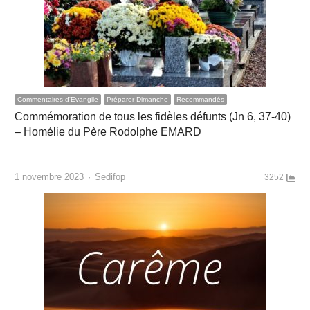
Commentaires d'Evangile
Préparer Dimanche
Recommandés
Commémoration de tous les fidèles défunts (Jn 6, 37-40)
– Homélie du Père Rodolphe EMARD
…
Author
1 novembre 2023
Sedifop
3252