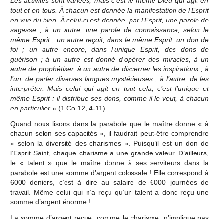
Les activités sont varié
es, mais c
’
est le même Dieu qui agit en
tout et en tous. À chacun est donnée la manifestation de l
’
Esprit
en vue du bien. À celui-ci est donnée, par l
’
Esprit, une parole de
sagesse ; à un autre, une parole de connaissance, selon le
même Esprit ; un autre reçoit, dans le même Esprit, un don de
foi ; un autre encore, dans l
’
unique Esprit, des dons de
guérison ; à un autre est donné d
’
opérer des miracles, à un
autre de prophétiser, à un autre de discerner les inspirations ; à
l
’
un, de parler diverses langues mystérieuses ; à l
’
autre, de les
interpréter. Mais celui qui agit en tout cela, c
’
est l
’
unique et
même Esprit : il distribue ses dons, comme il le veut, à chacun
en particulier
».(1 Co 12, 4-11)
Quand nous lisons dans la parabole que le maître donne « à
chacun selon ses capacités », il faudrait peut-être comprendre
« selon la diversité des charismes ». Puisqu’il est un don de
l’Esprit Saint, chaque charisme a une grande valeur. D’ailleurs,
le « talent » que le maître donne à ses serviteurs dans la
parabole est une somme d’argent colossale ! Elle correspond à
6000 deniers, c’est à dire au salaire de 6000 journées de
travail. Même celui qui n’a reçu qu’un talent a donc reçu une
somme d’argent énorme !
La somme d’argent reçue, comme le charisme, n’implique pas