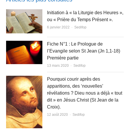
Initiation à « la Liturgie des Heures »,
ou « Prière du Temps Présent ».
Author
6 janvier 2022
Sedifop
Fiche N°1 : Le Prologue de
l’Evangile selon St Jean (Jn 1,1-18)
Première partie
Author
13 mars 2020
Sedifop
Pourquoi courir après des
apparitions, des ‘nouvelles’
révélations ? Dieu nous a déjà « tout
dit » en Jésus Christ (St Jean de la
Croix).
Author
12 août 2020
Sedifop