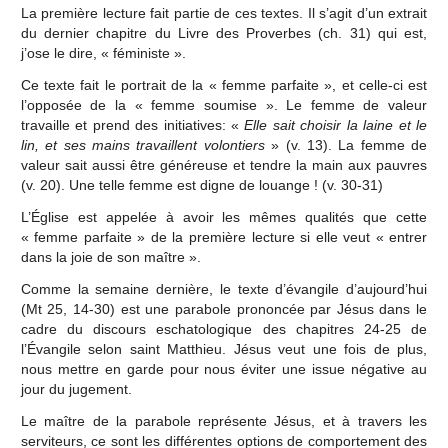
La première lecture fait partie de ces textes. Il s’agit d’un extrait
du dernier chapitre du Livre des Proverbes (ch. 31) qui est,
j’ose le dire, « féministe ».
Ce texte fait le portrait de la « femme parfaite », et celle-ci est
l’opposée de la « femme soumise ». Le femme de valeur
travaille et prend des initiatives: «
Elle sait choisir la laine et le
lin, et ses mains travaillent volontiers
» (v. 13). La femme de
valeur sait aussi être généreuse et tendre la main aux pauvres
(v. 20). Une telle femme est digne de louange ! (v. 30-31)
L’Église est appelée à avoir les mêmes qualités que cette
« femme parfaite » de la première lecture si elle veut « entrer
dans la joie de son maître ».
Comme la semaine dernière, le texte d’évangile d’aujourd’hui
(Mt 25, 14-30) est une parabole prononcée par Jésus dans le
cadre du discours eschatologique des chapitres 24-25 de
l’Évangile selon saint Matthieu. Jésus veut une fois de plus,
nous mettre en garde pour nous éviter une issue négative au
jour du jugement.
Le maître de la parabole représente Jésus, et à travers les
serviteurs, ce sont les différentes options de comportement des