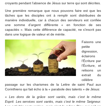
croyants pendant l’absence de Jésus sur terre qui sont décrites.
Une première remarque que nous pouvons faire est que les
tâches que les disciples ont à remplir sont distribuées de
manière individuelle, car à chacun des serviteurs est confiée
une somme d’argent différente « en fonction de ses
capacités ». Mais cette différence de capacité, ne s’inscrit pas
dans une logique de valeur et de mérite.
Faisons une
petite
digression,
éclairons
l’Écriture par
l’Écriture, et
relisons un
extrait du
célèbre
passage sur les charismes de la Lettre de saint Paul aux
Corinthiens qui fait écho à la « parabole des talents » de Jésus:
«
Les dons de la grâce sont varié
s, mais c
’
est le mê
me
Esprit.
Les services sont varié
s, mais c
’
est le mê
me Seigneur.