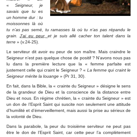
«
Seigneur, je
savais que tu es
un homme dur : tu
moissonnes là o
ù
tu n
’
as pas semé, tu ramasses là o
ù
tu n
’
as pas répandu le
grain.
J
’
ai eu peur,
et je suis allé cacher ton talent dans la
terre
» (v.24-25).
Le serviteur dit avoir eu peur de son maître. Mais craindre le
Seigneur n’est pas quelque chose de positif ? N’avons nous pas
lu dans la première lecture que la « femme parfaite est
justement celle qui craint le Seigneur ? «
La femme qui craint le
Seigneur mérite la louange
» (Pr 31, 30).
En fait, dans la Bible, la « crainte du Seigneur » désigne le sens
de la grandeur de Dieu et la conscience de la distance entre
Dieu et nous. En régime chrétien, la « crainte du Seigneur » est
un don de l’Esprit Saint qui suscite non seulement une attitude
d’humilité et d’émerveillement, mais aussi la prise au sérieux de
la volonté de Dieu.
Dans la parabole, la peur du troisième serviteur ne peut pas
être le don de l’Esprit Saint, car cette peur l’a complètement