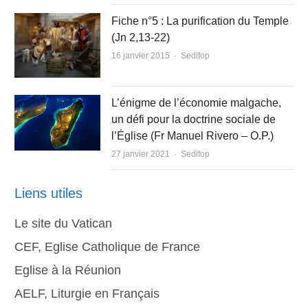
Fiche n°5 : La purification du Temple
(Jn 2,13-22)
Author
16 janvier 2015
Sedifop
L’énigme de l’économie malgache,
un défi pour la doctrine sociale de
l’Église (Fr Manuel Rivero – O.P.)
Author
27 janvier 2021
Sedifop
Liens utiles
Le site du Vatican
CEF, Eglise Catholique de France
Eglise à la Réunion
AELF, Liturgie en Français