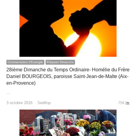
Commentaires d'Evangile
Préparer Dimanche
28ième Dimanche du Temps Ordinaire- Homélie du Frère
Daniel BOURGEOIS, paroisse Saint-Jean-de-Malte (Aix-
en-Provence)
…
Author
3 octobre 2016
Sedifop
756