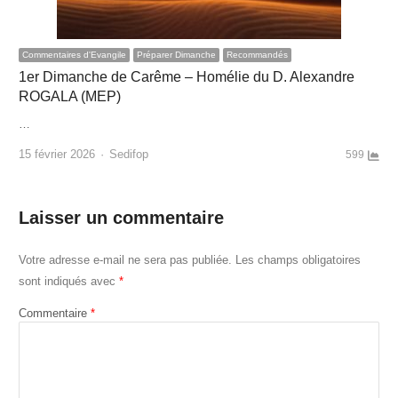
Commentaires d'Evangile
Préparer Dimanche
Recommandés
1er Dimanche de Carême – Homélie du D. Alexandre
ROGALA (MEP)
…
Author
15 février 2026
Sedifop
599
Laisser un commentaire
Votre adresse e-mail ne sera pas publiée.
Les champs obligatoires
sont indiqués avec
*
Commentaire
*