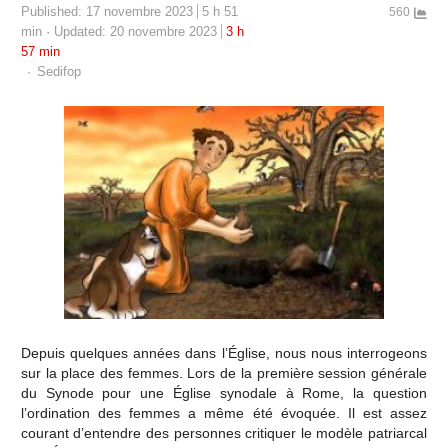
Published:
17 novembre 2023
5 h 51
560
min
Updated: 20 novembre 2023
3 h
57 min
Author
Sedifop
Depuis quelques années dans l’Église, nous nous interrogeons
sur la place des femmes. Lors de la première session générale
du Synode pour une Église synodale à Rome, la question
l’ordination des femmes a même été évoquée. Il est assez
courant d’entendre des personnes critiquer le modèle patriarcal