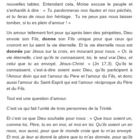
nouvelles tables. Entendant cela, Moïse excuse le peuple et
s’enhardit à dire : «
Tu pardonneras nos fautes et nos péchés,
et tu feras de nous ton héritage
. Tu ne peux pas nous laisser
tomber, si tu es plein d’amour ! »
Un amour tellement fort pour qu’après bien des péripéties, Dieu
envoie son Fils,
donne
son Fils unique pour que ceux qui
croiront en lui aient la vie éternelle. Et la vie éternelle nous est
donnée
par Jésus sur la croix, en mourant pour nous. «
Or, la
vie éternelle, c’est qu’ils te connaissent, toi, le seul vrai Dieu, et
celui que tu as envoyé, Jésus-Christ
. » (Jn 17,3). Qu’ils te
connaissent, c’est-à-dire soient avec Dieu, qu’ils participent à
l’Amour divin qui est l’amour du Père et l’amour du Fils, et donc
aussi l’amour du Saint-Esprit qui est l’amour réciproque du Père
et du Fils.
Tout est une question d’amour.
C’est ce qui fait l’unité de trois personnes de la Trinité.
Et c’est ce que Dieu souhaite pour nous : «
Que tous soient un,
comme toi, Père, tu es en moi, et moi en toi. Qu’ils soient un en
nous, eux aussi, pour que le monde croie que tu m’as envoyé.
Et moi, je leur ai donné la gloire que tu m’as donnée, pour qu’ils