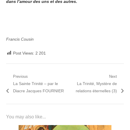
dans l’amour des uns et des autres.
Francis Cousin
Post Views:
2 201
Navigation
Previous
Next
Previous
Next
La Sainte Trinité – par le
La Trinité, Mystère de
de
post:
post:
Diacre Jacques FOURNIER
relations éternelles (3)
l’article
You may also like...