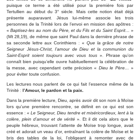
puisque ce terme a été utilisé pour la première fois par
Tertullien au début du 3° siècle. Mais cette notion était déjà
présente auparavant. Jésus lui-même associe les trois
personnes de la Trinité lors de l’envoi en mission des apôtres :
«
Baptisez-les au nom du Père, et du Fils et du Saint Esprit…
»
(Mt 28,19), de même que saint Paul dans la dernière phrase de
sa seconde lettre aux Corinthiens : «
Que la grâce de notre
Seigneur Jésus-Christ, l’amour de Dieu et la communion du
Saint-Esprit soient toujours avec vous tous
». Phrase qu’on
connaît bien puisqu’elle ouvre habituellement la célébration de
la messe, avec cependant cette précision «
Dieu le Père…
»
pour éviter toute confusion.
Les lectures nous parlent de ce qui fait l’essence même de la
Trinité :
l’Amour, le pardon et la paix.
Dans la première lecture, Dieu, après avoir dit son nom à Moïse
lors qu’une première rencontre, se définit en ce qui est son
essence : «
Le Seigneur, Dieu tendre et miséricordieux, lent à la
colère, plein d’amour et de vérité
». Et il dit cela alors que le
peuple hébreux, trouvant l’attente de Moïse trop longue, avait
créé et adorait un veau d’or, entraînant la colère de Moïse et le
bris des tables de la loi, l’obligeant à remonter avec de