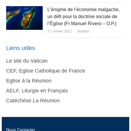
L’énigme de l’économie malgache,
un défi pour la doctrine sociale de
l’Église (Fr Manuel Rivero – O.P.)
Author
27 janvier 2021
Sedifop
Liens utiles
Le site du Vatican
CEF, Eglise Catholique de France
Eglise à la Réunion
AELF, Liturgie en Français
Catéchèse La Réunion
Nous Contacter