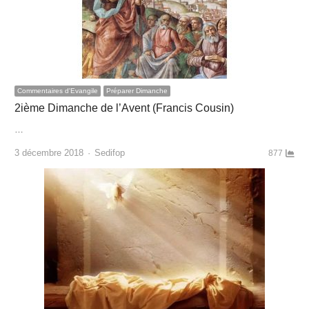
Commentaires d'Evangile
Préparer Dimanche
2ième Dimanche de l’Avent (Francis Cousin)
…
Author
3 décembre 2018
Sedifop
877