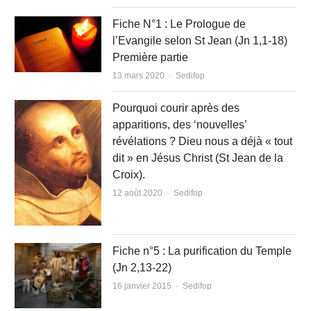
Fiche N°1 : Le Prologue de
l’Evangile selon St Jean (Jn 1,1-18)
Première partie
Author
13 mars 2020
Sedifop
Pourquoi courir après des
apparitions, des ‘nouvelles’
révélations ? Dieu nous a déjà « tout
dit » en Jésus Christ (St Jean de la
Croix).
Author
12 août 2020
Sedifop
Fiche n°5 : La purification du Temple
(Jn 2,13-22)
Author
16 janvier 2015
Sedifop