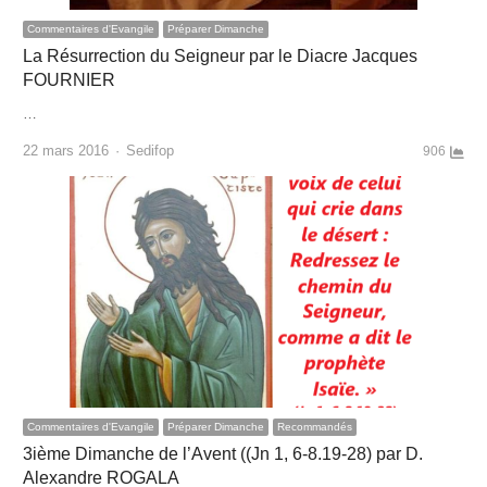
Commentaires d'Evangile
Préparer Dimanche
La Résurrection du Seigneur par le Diacre Jacques
FOURNIER
…
Author
22 mars 2016
Sedifop
906
Commentaires d'Evangile
Préparer Dimanche
Recommandés
3ième Dimanche de l’Avent ((Jn 1, 6-8.19-28) par D.
Alexandre ROGALA