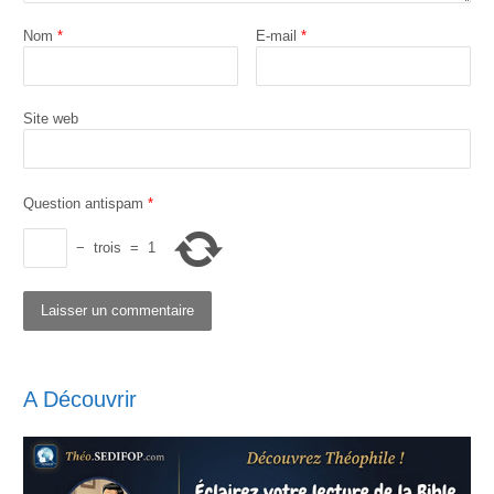
Nom
*
E-mail
*
Site web
Question antispam
*
−
trois
=
1
A Découvrir