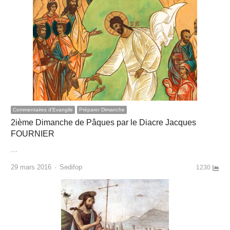
Commentaires d'Evangile
Préparer Dimanche
2ième Dimanche de Pâques par le Diacre Jacques
FOURNIER
…
Author
29 mars 2016
Sedifop
1230