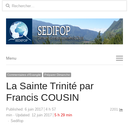
Rechercher :
Menu
Menu
Commentaires d'Evangile
Préparer Dimanche
La Sainte Trinité par
Francis COUSIN
Published:
6 juin 2017
4 h 57
2201
min
Updated: 12 juin 2017
5 h 29 min
Author
Sedifop