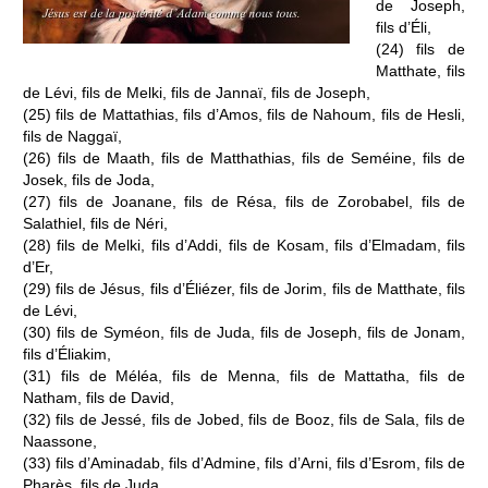
de Joseph,
fils d’Éli,
(24) fils de
Matthate, fils
de Lévi, fils de Melki, fils de Jannaï, fils de Joseph,
(25) fils de Mattathias, fils d’Amos, fils de Nahoum, fils de Hesli,
fils de Naggaï,
(26) fils de Maath, fils de Matthathias, fils de Seméine, fils de
Josek, fils de Joda,
(27) fils de Joanane, fils de Résa, fils de Zorobabel, fils de
Salathiel, fils de Néri,
(28) fils de Melki, fils d’Addi, fils de Kosam, fils d’Elmadam, fils
d’Er,
(29) fils de Jésus, fils d’Éliézer, fils de Jorim, fils de Matthate, fils
de Lévi,
(30) fils de Syméon, fils de Juda, fils de Joseph, fils de Jonam,
fils d’Éliakim,
(31) fils de Méléa, fils de Menna, fils de Mattatha, fils de
Natham, fils de David,
(32) fils de Jessé, fils de Jobed, fils de Booz, fils de Sala, fils de
Naassone,
(33) fils d’Aminadab, fils d’Admine, fils d’Arni, fils d’Esrom, fils de
Pharès, fils de Juda,