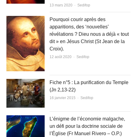
Author
13 mars 2020
Sedifop
Pourquoi courir après des
apparitions, des ‘nouvelles’
révélations ? Dieu nous a déjà « tout
dit » en Jésus Christ (St Jean de la
Croix).
Author
12 août 2020
Sedifop
Fiche n°5 : La purification du Temple
(Jn 2,13-22)
Author
16 janvier 2015
Sedifop
L’énigme de l’économie malgache,
un défi pour la doctrine sociale de
l’Église (Fr Manuel Rivero – O.P.)