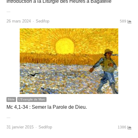
Introduction à la Liturgie des Heures à Bagatelle
…
Author
26 mars 2024
Sedifop
589
Bible
L’Evangile de Marc
Mc 4,1-34 : Semer la Parole de Dieu.
…
Author
31 janvier 2015
Sedifop
1386