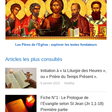
Les Pères de l’Eglise : explorer les textes fondateurs
Articles les plus consultés
Initiation à « la Liturgie des Heures »,
ou « Prière du Temps Présent ».
Author
6 janvier 2022
Sedifop
Fiche N°1 : Le Prologue de
l’Evangile selon St Jean (Jn 1,1-18)
Première partie