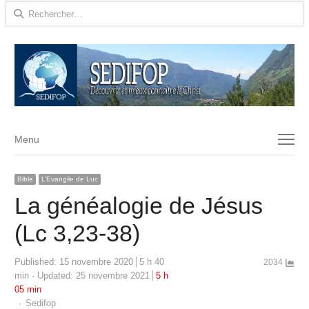
Rechercher :
Menu
Menu
Bible
L’Evangile de Luc
La généalogie de Jésus
(Lc 3,23-38)
Published:
15 novembre 2020
5 h 40
2034
min
Updated: 25 novembre 2021
5 h
05 min
Author
Sedifop