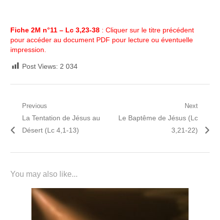
Fiche 2M n°11 – Lc 3,23-38
: Cliquer sur le titre précédent
pour accéder au document PDF pour lecture ou éventuelle
impression.
Post Views:
2 034
Navigation
Previous
Next
Previous
Next
La Tentation de Jésus au
Le Baptême de Jésus (Lc
de
post:
post:
Désert (Lc 4,1-13)
3,21-22)
l’article
You may also like...