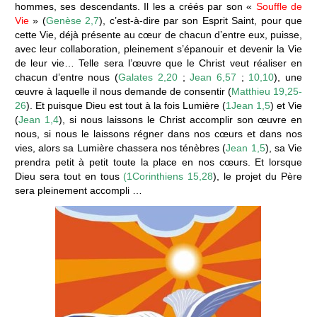
hommes, ses descendants. Il les a créés par son «
Souffle de
Vie
» (
Genèse 2,7
), c’est-à-dire par son Esprit Saint, pour que
cette Vie, déjà présente au cœur de chacun d’entre eux, puisse,
avec leur collaboration, pleinement s’épanouir et devenir la Vie
de leur vie… Telle sera l’œuvre que le Christ veut réaliser en
chacun d’entre nous (
Galates 2,20
;
Jean 6,57
;
10,10
), une
œuvre à laquelle il nous demande de consentir (
Matthieu 19,25-
26
). Et puisque Dieu est tout à la fois Lumière (
1Jean 1,5
) et Vie
(
Jean 1,4
), si nous laissons le Christ accomplir son œuvre en
nous, si nous le laissons régner dans nos cœurs et dans nos
vies, alors sa Lumière chassera nos ténèbres (
Jean 1,5
), sa Vie
prendra petit à petit toute la place en nos cœurs. Et lorsque
Dieu sera tout en tous
(1Corinthiens 15,28
), le projet du Père
sera pleinement accompli …