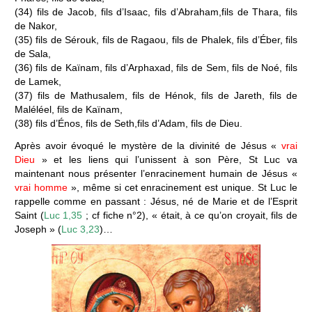
(34) fils de Jacob, fils d’Isaac, fils d’Abraham,fils de Thara, fils
de Nakor,
(35) fils de Sérouk, fils de Ragaou, fils de Phalek, fils d’Éber, fils
de Sala,
(36) fils de Kaïnam, fils d’Arphaxad, fils de Sem, fils de Noé, fils
de Lamek,
(37) fils de Mathusalem, fils de Hénok, fils de Jareth, fils de
Maléléel, fils de Kaïnam,
(38) fils d’Énos, fils de Seth,fils d’Adam, fils de Dieu.
Après avoir évoqué le mystère de la divinité de Jésus «
vrai
Dieu
» et les liens qui l’unissent à son Père, St Luc va
maintenant nous présenter l’enracinement humain de Jésus «
vrai homme
», même si cet enracinement est unique. St Luc le
rappelle comme en passant : Jésus, né de Marie et de l’Esprit
Saint (
Luc 1,35
; cf fiche n°2), « était, à ce qu’on croyait, fils de
Joseph » (
Luc 3,23
)…