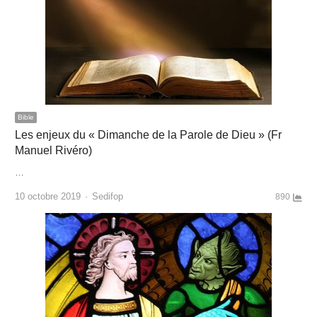
Bible
Les enjeux du « Dimanche de la Parole de Dieu » (Fr
Manuel Rivéro)
…
Author
10 octobre 2019
Sedifop
890