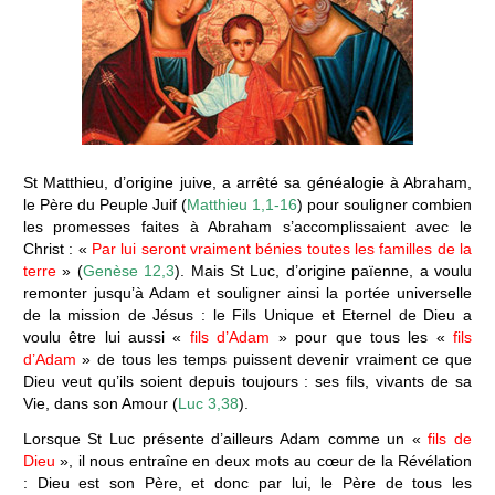
St Matthieu, d’origine juive, a arrêté sa généalogie à Abraham,
le Père du Peuple Juif (
Matthieu 1,1-16
) pour souligner combien
les promesses faites à Abraham s’accomplissaient avec le
Christ : «
Par lui seront vraiment bénies toutes les familles de la
terre
» (
Genèse 12,3
). Mais St Luc, d’origine païenne, a voulu
remonter jusqu’à Adam et souligner ainsi la portée universelle
de la mission de Jésus : le Fils Unique et Eternel de Dieu a
voulu être lui aussi «
fils d’Adam
» pour que tous les «
fils
d’Adam
» de tous les temps puissent devenir vraiment ce que
Dieu veut qu’ils soient depuis toujours : ses fils, vivants de sa
Vie, dans son Amour (
Luc 3,38
).
Lorsque St Luc présente d’ailleurs Adam comme un «
fils de
Dieu
», il nous entraîne en deux mots au cœur de la Révélation
: Dieu est son Père, et donc par lui, le Père de tous les