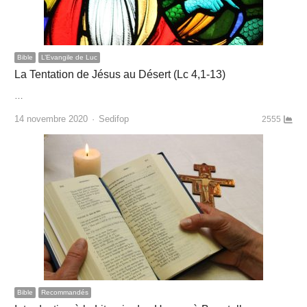
Bible
L’Evangile de Luc
La Tentation de Jésus au Désert (Lc 4,1-13)
…
Author
14 novembre 2020
Sedifop
2555
Bible
Recommandés