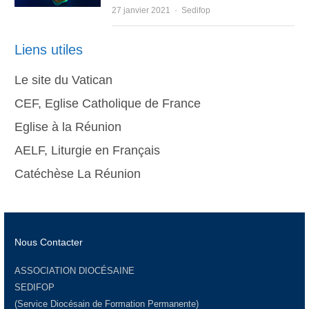
Author
27 janvier 2021
Sedifop
Liens utiles
Le site du Vatican
CEF, Eglise Catholique de France
Eglise à la Réunion
AELF, Liturgie en Français
Catéchèse La Réunion
Nous Contacter
ASSOCIATION DIOCÉSAINE
SEDIFOP
(Service Diocésain de Formation Permanente)