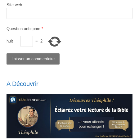
Site web
Question antispam
*
huit
−
=
2
A Découvrir