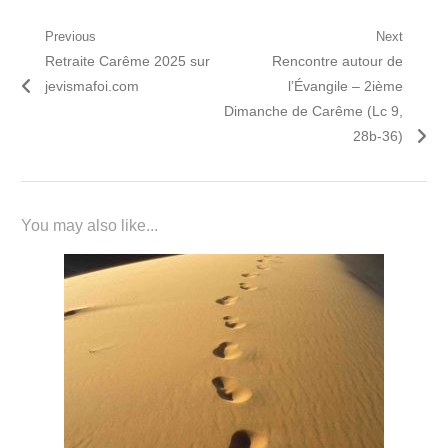
Navigation
Previous
Next
Previous
Next
Retraite Carême 2025 sur
Rencontre autour de
de
post:
post:
jevismafoi.com
l’Évangile – 2ième
l’article
Dimanche de Carême (Lc 9,
28b-36)
You may also like...