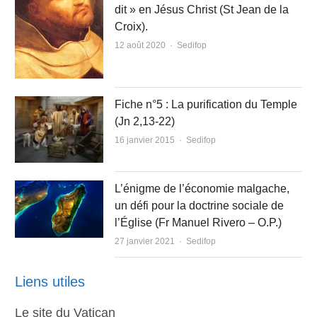
dit » en Jésus Christ (St Jean de la
Croix).
Author
12 août 2020
Sedifop
Fiche n°5 : La purification du Temple
(Jn 2,13-22)
Author
16 janvier 2015
Sedifop
L’énigme de l’économie malgache,
un défi pour la doctrine sociale de
l’Église (Fr Manuel Rivero – O.P.)
Author
27 janvier 2021
Sedifop
Liens utiles
Le site du Vatican