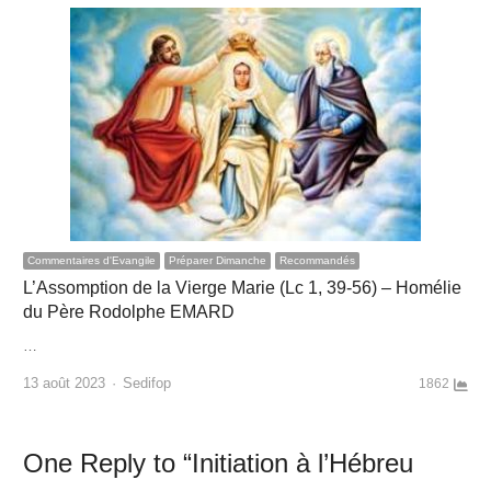
Commentaires d'Evangile
Préparer Dimanche
Recommandés
L’Assomption de la Vierge Marie (Lc 1, 39-56) – Homélie
du Père Rodolphe EMARD
…
Author
13 août 2023
Sedifop
1862
One Reply to “Initiation à l’Hébreu