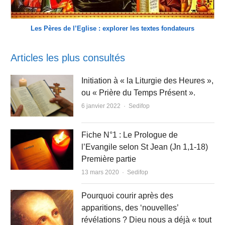
Les Pères de l’Eglise : explorer les textes fondateurs
Articles les plus consultés
Initiation à « la Liturgie des Heures »,
ou « Prière du Temps Présent ».
Author
6 janvier 2022
Sedifop
Fiche N°1 : Le Prologue de
l’Evangile selon St Jean (Jn 1,1-18)
Première partie
Author
13 mars 2020
Sedifop
Pourquoi courir après des
apparitions, des ‘nouvelles’
révélations ? Dieu nous a déjà « tout