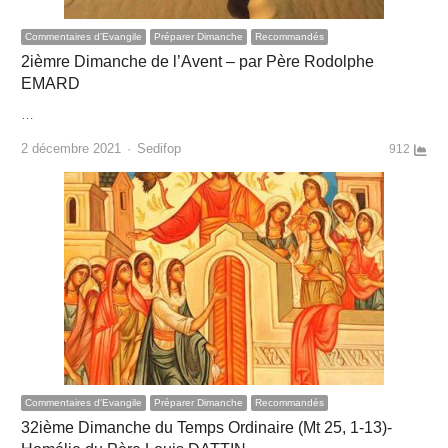
Commentaires d'Evangile
Préparer Dimanche
Recommandés
2ièmre Dimanche de l’Avent – par Père Rodolphe
EMARD
…
Author
2 décembre 2021
Sedifop
912
Commentaires d'Evangile
Préparer Dimanche
Recommandés
32ième Dimanche du Temps Ordinaire (Mt 25, 1-13)-