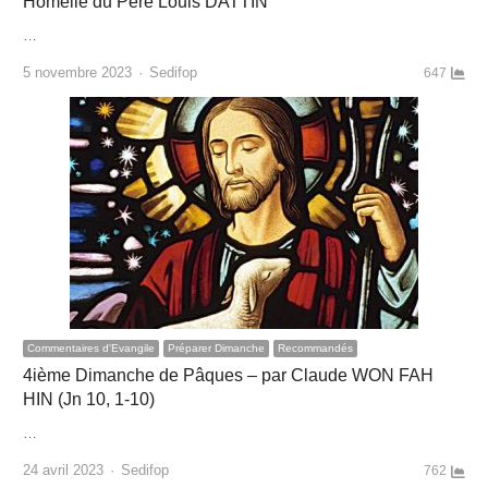
Homélie du Père Louis DATTIN
…
Author
5 novembre 2023
Sedifop
647
Commentaires d'Evangile
Préparer Dimanche
Recommandés
4ième Dimanche de Pâques – par Claude WON FAH
HIN (Jn 10, 1-10)
…
Author
24 avril 2023
Sedifop
762