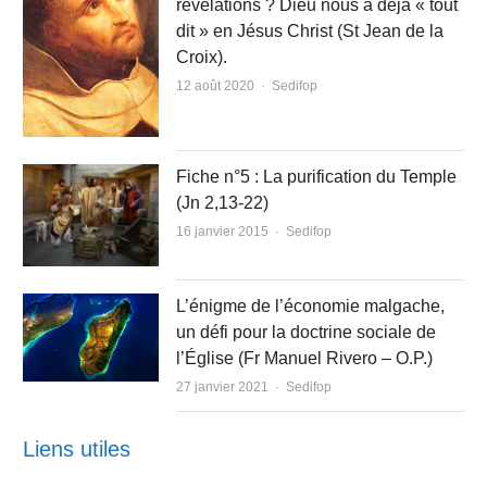
révélations ? Dieu nous a déjà « tout
dit » en Jésus Christ (St Jean de la
Croix).
Author
12 août 2020
Sedifop
Fiche n°5 : La purification du Temple
(Jn 2,13-22)
Author
16 janvier 2015
Sedifop
L’énigme de l’économie malgache,
un défi pour la doctrine sociale de
l’Église (Fr Manuel Rivero – O.P.)
Author
27 janvier 2021
Sedifop
Liens utiles