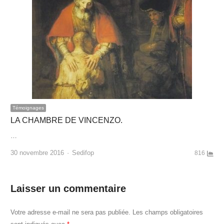
Témoignages
LA CHAMBRE DE VINCENZO.
…
Author
30 novembre 2016
Sedifop
816
Laisser un commentaire
Votre adresse e-mail ne sera pas publiée.
Les champs obligatoires