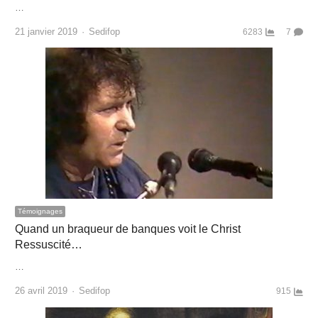
…
Author
21 janvier 2019
Sedifop
6283
7
Témoignages
Quand un braqueur de banques voit le Christ
Ressuscité…
…
Author
26 avril 2019
Sedifop
915