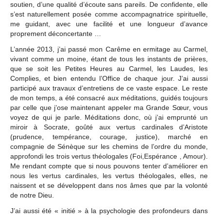
soutien, d’une qualité d’écoute sans pareils. De confidente, elle
s’est naturellement posée comme accompagnatrice spirituelle,
me guidant, avec une facilité et une longueur d’avance
proprement déconcertante …
L’année 2013, j’ai passé mon Carême en ermitage au Carmel,
vivant comme un moine, étant de tous les instants de prières,
que se soit les Petites Heures au Carmel, les Laudes, les
Complies, et bien entendu l’Office de chaque jour. J’ai aussi
participé aux travaux d’entretiens de ce vaste espace. Le reste
de mon temps, a été consacré aux méditations, guidés toujours
par celle que j’ose maintenant appeler ma Grande Sœur, vous
voyez de qui je parle. Méditations donc, où j’ai emprunté un
miroir à Socrate, goûté aux vertus cardinales d’Aristote
(prudence, tempérance, courage, justice), marché en
compagnie de Sénèque sur les chemins de l’ordre du monde,
approfondi les trois vertus théologales (Foi,Espérance , Amour).
Me rendant compte que si nous pouvons tenter d’améliorer en
nous les vertus cardinales, les vertus théologales, elles, ne
naissent et se développent dans nos âmes que par la volonté
de notre Dieu.
J’ai aussi été « initié » à la psychologie des profondeurs dans