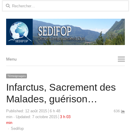
Rechercher :
Menu
Menu
Témoignages
Infarctus, Sacrement des
Malades, guérison…
Published:
12 août 2015
6 h 48
636
min
Updated: 7 octobre 2015
3 h 03
min
Author
Sedifop