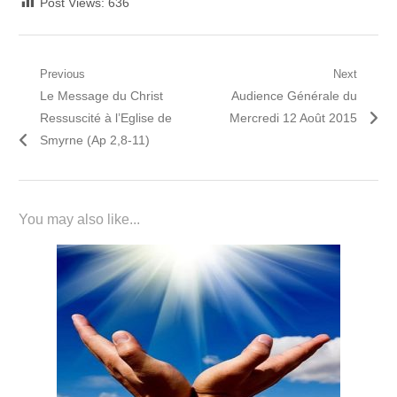
Post Views:
636
Navigation
Previous
Next
Previous
Next
Le Message du Christ
Audience Générale du
de
post:
post:
Ressuscité à l’Eglise de
Mercredi 12 Août 2015
l’article
Smyrne (Ap 2,8-11)
You may also like...