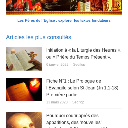
Les Pères de l’Eglise : explorer les textes fondateurs
Articles les plus consultés
Initiation à « la Liturgie des Heures »,
ou « Prière du Temps Présent ».
Author
6 janvier 2022
Sedifop
Fiche N°1 : Le Prologue de
l’Evangile selon St Jean (Jn 1,1-18)
Première partie
Author
13 mars 2020
Sedifop
Pourquoi courir après des
apparitions, des ‘nouvelles’