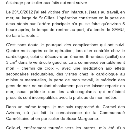
éclairage particulier aux faits qui vont suivre.
Le 29/10/2012 j’ai été victime d’un infarctus, j’étais au travail, en
mer, au large de St Gilles. L’opération consistant en la pose de
deux stents sur l’artère principale n’a pu se faire qu’environ 5
heure après, le temps de rentrer au port, d’attendre le SAMU,
de faire la route…
C’est sans doute le pourquoi des complications qui ont suivi.
Quatre mois après cette opération, lors d’un contrôle chez le
cardiologue, celui-ci découvre un énorme thrombus (caillot) de
3
3 cm
dans le ventricule gauche. Là a commencé véritablement
mon « chemin de croix », avec une médication aux effets
secondaires redoutables, des visites chez le cardiologue au
minimum mensuelles, la perte de mon travail, le médecin des
gens de mer ne voulant absolument pas me laisser repartir en
mer, sous prétexte que les anti-coagulants qui m’étaient
prescrits sont incompatibles avec la pratique de mon métier.
Dans un même temps, je me suis rapproché du Carmel des
Avirons, où j’ai fait la connaissance de la Communauté
Carmélitaine et en particulier de Sœur Marguerite.
Celle-ci, entièrement tournée vers les autres, m’a été d’un