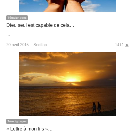
Témoignages
Dieu seul est capable de cela….
…
Author
20 avril 2015
Sedifop
1412
Témoignages
« Lettre à mon fils »…