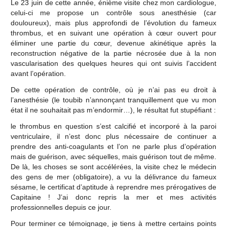
Le 23 juin de cette année, énième visite chez mon cardiologue,
celui-ci me propose un contrôle sous anesthésie (car
douloureux), mais plus approfondi de l’évolution du fameux
thrombus, et en suivant une opération à cœur ouvert pour
éliminer une partie du cœur, devenue akinétique après la
reconstruction négative de la partie nécrosée due à la non
vascularisation des quelques heures qui ont suivis l’accident
avant l’opération.
De cette opération de contrôle, où je n’ai pas eu droit à
l’anesthésie (le toubib n’annonçant tranquillement que vu mon
état il ne souhaitait pas m’endormir…), le résultat fut stupéfiant :
le thrombus en question s’est calcifié et incorporé à la paroi
ventriculaire, il n’est donc plus nécessaire de continuer a
prendre des anti-coagulants et l’on ne parle plus d’opération
mais de guérison, avec séquelles, mais guérison tout de même.
De là, les choses se sont accélérées, la visite chez le médecin
des gens de mer (obligatoire), a vu la délivrance du fameux
sésame, le certificat d’aptitude à reprendre mes prérogatives de
Capitaine ! J’ai donc repris la mer et mes activités
professionnelles depuis ce jour.
Pour terminer ce témoignage, je tiens à mettre certains points