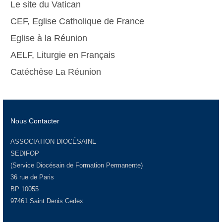
Le site du Vatican
CEF, Eglise Catholique de France
Eglise à la Réunion
AELF, Liturgie en Français
Catéchèse La Réunion
Nous Contacter
ASSOCIATION DIOCÉSAINE
SEDIFOP
(Service Diocésain de Formation Permanente)
36 rue de Paris
BP 10055
97461 Saint Denis Cedex