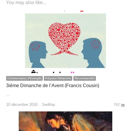
You may also like...
Commentaires d'Evangile
Préparer Dimanche
Recommandés
3ième Dimanche de l’Avent (Francis Cousin)
…
Author
10 décembre 2018
Sedifop
762