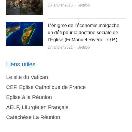
Author
16 janvier 2015
Sedifop
L’énigme de l’économie malgache,
un défi pour la doctrine sociale de
l’Église (Fr Manuel Rivero – O.P.)
Author
27 janvier 2021
Sedifop
Liens utiles
Le site du Vatican
CEF, Eglise Catholique de France
Eglise à la Réunion
AELF, Liturgie en Français
Catéchèse La Réunion