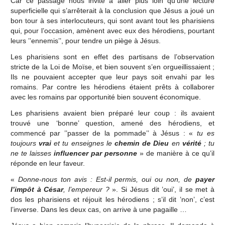
Car ce passage nous invite à aller plus loin qu’une lecture
superficielle qui s’arrêterait à la conclusion que Jésus a joué un
bon tour à ses interlocuteurs, qui sont avant tout les pharisiens
qui, pour l’occasion, amènent avec eux des hérodiens, pourtant
leurs ’’ennemis’’, pour tendre un piège à Jésus.
Les pharisiens sont en effet des partisans de l’observation
stricte de la Loi de Moïse, et bien souvent s’en orgueillissaient ;
Ils ne pouvaient accepter que leur pays soit envahi par les
romains. Par contre les hérodiens étaient prêts à collaborer
avec les romains par opportunité bien souvent économique.
Les pharisiens avaient bien préparé leur coup : ils avaient
trouvé une ‘bonne’ question, amené des hérodiens, et
commencé par ’’passer de la pommade’’ à Jésus : «
tu es
toujours
vrai
et tu enseignes le
chemin de Dieu
en
vérité
; tu
ne te laisses
influencer par personne
» de manière à ce qu’il
réponde en leur faveur.
«
Donne-nous ton avis : Est-il permis, oui ou non, de
payer
l’impôt à César
, l’empereur ?
». Si Jésus dit ’oui’, il se met à
dos les pharisiens et réjouit les hérodiens ; s’il dit ’non’, c’est
l’inverse. Dans les deux cas, on arrive à une pagaille …