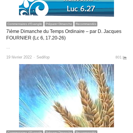
Commentaires d'Evangile
Préparer Dimanche
Recommandés
7ième Dimanche du Temps Ordinaire – par D. Jacques
FOURNIER (Lc 6, 17.20-26)
…
Author
19 février 2022
Sedifop
801
Commentaires d'Evangile
Préparer Dimanche
Recommandés