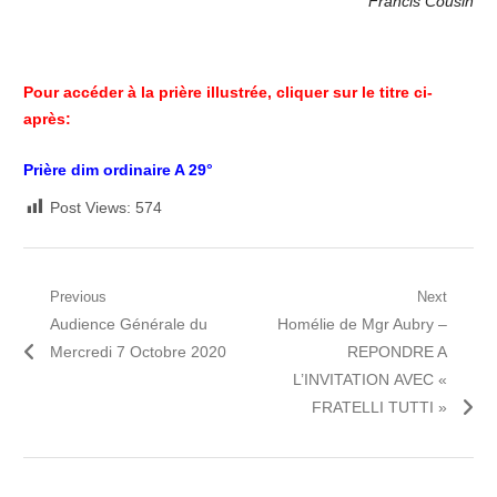
Francis Cousin
Pour accéder à la prière illustrée, cliquer sur le titre ci-
après:
Prière dim ordinaire A 29°
Post Views:
574
Navigation
Previous
Next
Previous
Next
Audience Générale du
Homélie de Mgr Aubry –
de
post:
post:
Mercredi 7 Octobre 2020
REPONDRE A
l’article
L’INVITATION AVEC «
FRATELLI TUTTI »