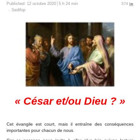
Published:
12 octobre 2020
5 h 24 min
574
Author
Sedifop
« César et/ou Dieu ? »
Cet évangile est court, mais il entraîne des conséquences
importantes pour chacun de nous.