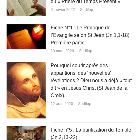
ou « Prière du Temps Présent ».
Author
6 janvier 2022
Sedifop
Fiche N°1 : Le Prologue de
l’Evangile selon St Jean (Jn 1,1-18)
Première partie
Author
13 mars 2020
Sedifop
Pourquoi courir après des
apparitions, des ‘nouvelles’
révélations ? Dieu nous a déjà « tout
dit » en Jésus Christ (St Jean de la
Croix).
Author
12 août 2020
Sedifop
Fiche n°5 : La purification du Temple
(Jn 2,13-22)