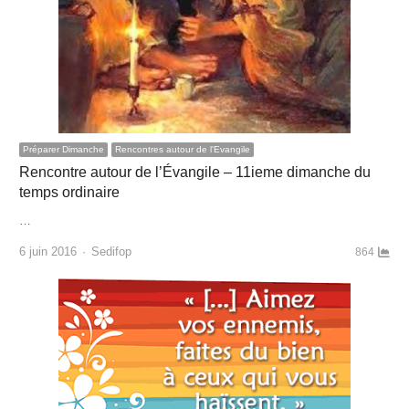
Préparer Dimanche
Rencontres autour de l'Evangile
Rencontre autour de l’Évangile – 11ieme dimanche du
temps ordinaire
…
Author
6 juin 2016
Sedifop
864