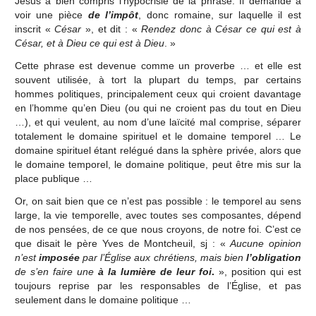
Jésus a bien compris l’hypocrisie de la phrase. Il demande à
voir une pièce
de l’impôt
, donc romaine, sur laquelle il est
inscrit «
César
», et dit : «
Rendez donc à César ce qui est à
César, et à Dieu ce qui est à Dieu
. »
Cette phrase est devenue comme un proverbe … et elle est
souvent utilisée, à tort la plupart du temps, par certains
hommes politiques, principalement ceux qui croient davantage
en l’homme qu’en Dieu (ou qui ne croient pas du tout en Dieu
…), et qui veulent, au nom d’une laïcité mal comprise, séparer
totalement le domaine spirituel et le domaine temporel … Le
domaine spirituel étant relégué dans la sphère privée, alors que
le domaine temporel, le domaine politique, peut être mis sur la
place publique …
Or, on sait bien que ce n’est pas possible : le temporel au sens
large, la vie temporelle, avec toutes ses composantes, dépend
de nos pensées, de ce que nous croyons, de notre foi. C’est ce
que disait le père Yves de Montcheuil, sj : «
Aucune opinion
n’est
imposée
par l’Église aux chrétiens, mais bien
l’obligation
de s’en faire une
à la lumière de leur foi
.
», position qui est
toujours reprise par les responsables de l’Église, et pas
seulement dans le domaine politique …