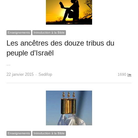
Enseignements
Introduction à la Bible
Les ancêtres des douze tribus du
peuple d’Israël
…
Author
22 janvier 2015
Sedifop
1690
Enseignements
Introduction à la Bible