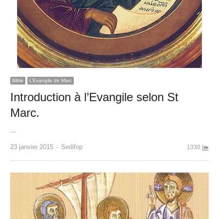
Bible
L’Evangile de Marc
Introduction à l’Evangile selon St
Marc.
…
Author
23 janvier 2015
Sedifop
1330