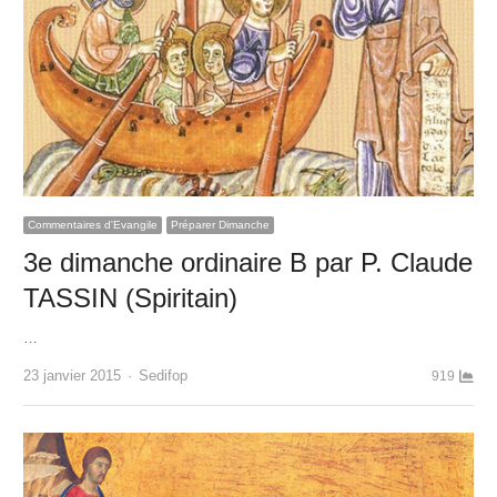
Commentaires d'Evangile
Préparer Dimanche
3e dimanche ordinaire B par P. Claude
TASSIN (Spiritain)
…
Author
23 janvier 2015
Sedifop
919