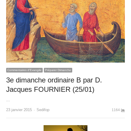
Commentaires d'Evangile
Préparer Dimanche
3e dimanche ordinaire B par D.
Jacques FOURNIER (25/01)
…
Author
23 janvier 2015
Sedifop
1164