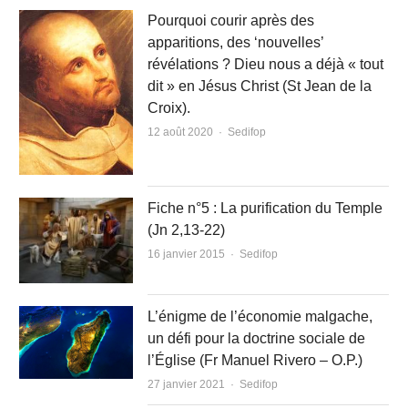
Pourquoi courir après des
apparitions, des ‘nouvelles’
révélations ? Dieu nous a déjà « tout
dit » en Jésus Christ (St Jean de la
Croix).
Author
12 août 2020
Sedifop
Fiche n°5 : La purification du Temple
(Jn 2,13-22)
Author
16 janvier 2015
Sedifop
L’énigme de l’économie malgache,
un défi pour la doctrine sociale de
l’Église (Fr Manuel Rivero – O.P.)
Author
27 janvier 2021
Sedifop