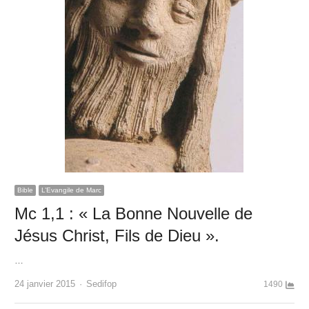
Bible
L’Evangile de Marc
Mc 1,1 : « La Bonne Nouvelle de
Jésus Christ, Fils de Dieu ».
…
Author
24 janvier 2015
Sedifop
1490