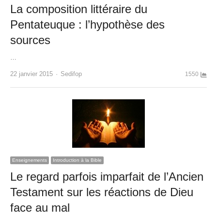
La composition littéraire du
Pentateuque : l’hypothèse des
sources
…
Author
22 janvier 2015
Sedifop
1550
Enseignements
Introduction à la Bible
Le regard parfois imparfait de l’Ancien
Testament sur les réactions de Dieu
face au mal