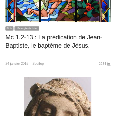
Bible
L’Evangile de Marc
Mc 1,2-13 : La prédication de Jean-
Baptiste, le baptême de Jésus.
…
Author
24 janvier 2015
Sedifop
2234