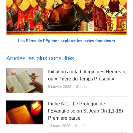
Les Pères de l’Eglise : explorer les textes fondateurs
Articles les plus consultés
Initiation à « la Liturgie des Heures »,
ou « Prière du Temps Présent ».
Author
6 janvier 2022
Sedifop
Fiche N°1 : Le Prologue de
l’Evangile selon St Jean (Jn 1,1-18)
Première partie
Author
13 mars 2020
Sedifop