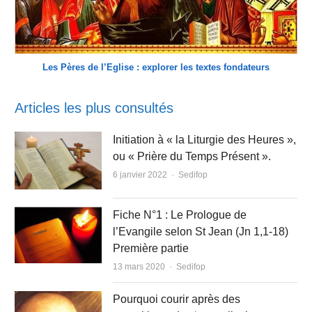
Les Pères de l’Eglise : explorer les textes fondateurs
Articles les plus consultés
Initiation à « la Liturgie des Heures »,
ou « Prière du Temps Présent ».
Author
6 janvier 2022
Sedifop
Fiche N°1 : Le Prologue de
l’Evangile selon St Jean (Jn 1,1-18)
Première partie
Author
13 mars 2020
Sedifop
Pourquoi courir après des