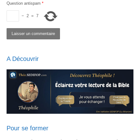
Question antispam
*
−
2
=
7
A Découvrir
Pour se former