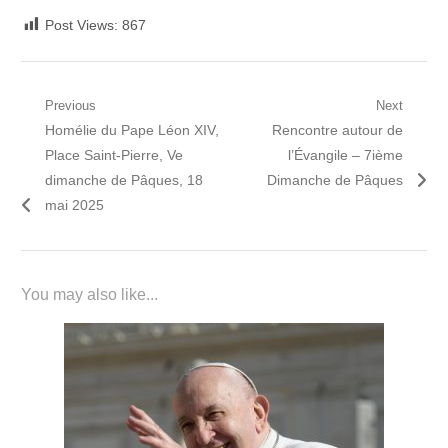
Post Views:
867
Navigation
Previous
Next
Previous
Next
Homélie du Pape Léon XIV,
Rencontre autour de
de
post:
post:
Place Saint-Pierre, Ve
l’Évangile – 7ième
l’article
dimanche de Pâques, 18
Dimanche de Pâques
mai 2025
You may also like...