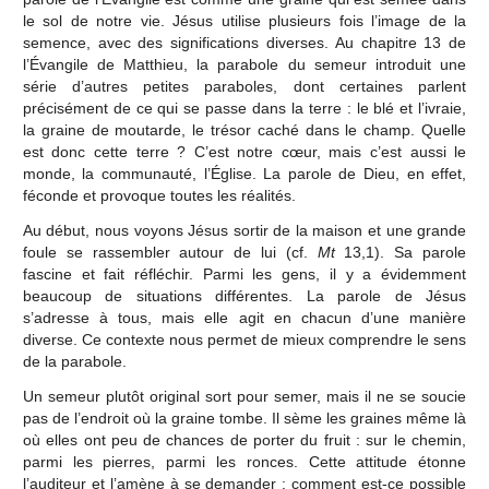
le sol de notre vie. Jésus utilise plusieurs fois l’image de la
semence, avec des significations diverses. Au chapitre 13 de
l’Évangile de Matthieu, la parabole du semeur introduit une
série d’autres petites paraboles, dont certaines parlent
précisément de ce qui se passe dans la terre : le blé et l’ivraie,
la graine de moutarde, le trésor caché dans le champ. Quelle
est donc cette terre ? C’est notre cœur, mais c’est aussi le
monde, la communauté, l’Église. La parole de Dieu, en effet,
féconde et provoque toutes les réalités.
Au début, nous voyons Jésus sortir de la maison et une grande
foule se rassembler autour de lui (cf.
Mt
13,1). Sa parole
fascine et fait réfléchir. Parmi les gens, il y a évidemment
beaucoup de situations différentes. La parole de Jésus
s’adresse à tous, mais elle agit en chacun d’une manière
diverse. Ce contexte nous permet de mieux comprendre le sens
de la parabole.
Un semeur plutôt original sort pour semer, mais il ne se soucie
pas de l’endroit où la graine tombe. Il sème les graines même là
où elles ont peu de chances de porter du fruit : sur le chemin,
parmi les pierres, parmi les ronces. Cette attitude étonne
l’auditeur et l’amène à se demander : comment est-ce possible