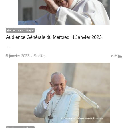
Audiences du Pape
Audience Générale du Mercredi 4 Janvier 2023
…
Author
5 janvier 2023
Sedifop
615