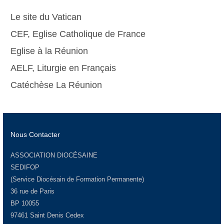
Le site du Vatican
CEF, Eglise Catholique de France
Eglise à la Réunion
AELF, Liturgie en Français
Catéchèse La Réunion
Nous Contacter
ASSOCIATION DIOCÉSAINE
SEDIFOP
(Service Diocésain de Formation Permanente)
36 rue de Paris
BP 10055
97461 Saint Denis Cedex