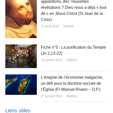
apparitions, des ‘nouvelles’
révélations ? Dieu nous a déjà « tout
dit » en Jésus Christ (St Jean de la
Croix).
Author
12 août 2020
Sedifop
Fiche n°5 : La purification du Temple
(Jn 2,13-22)
Author
16 janvier 2015
Sedifop
L’énigme de l’économie malgache,
un défi pour la doctrine sociale de
l’Église (Fr Manuel Rivero – O.P.)
Author
27 janvier 2021
Sedifop
Liens utiles