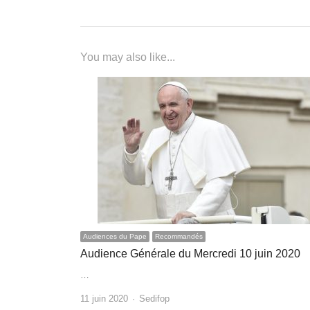
l’article
You may also like...
Audiences du Pape
Recommandés
Audience Générale du Mercredi 10 juin 2020
…
Author
11 juin 2020
Sedifop