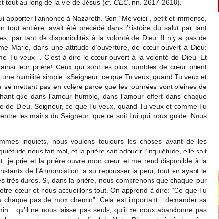
et tout au long de la vie de Jésus (cf.
CEC
, nn. 2617-2618).
lui apporter l’annonce à Nazareth. Son “Me voici”, petit et immense,
n tout entière, avait été précédé dans l’histoire du salut par tant
es, par tant de disponibilités à la volonté de Dieu. Il n’y a pas de
me Marie, dans une attitude d’ouverture, de cœur ouvert à Dieu:
 Tu veux ”. C’est-à-dire le cœur ouvert à la volonté de Dieu. Et
ainsi leur prière! Ceux qui sont les plus humbles de cœur prient
avec une humilité simple: «Seigneur, ce que Tu veux, quand Tu veux et
 se mettant pas en colère parce que les journées sont pleines de
achant que dans l’amour humble, dans l’amour offert dans chaque
âce de Dieu. Seigneur, ce que Tu veux, quand Tu veux et comme Tu
e entre les mains du Seigneur: que ce soit Lui qui nous guide. Nous
sommes inquiets, nous voulons toujours les choses avant de les
iétude nous fait mal, et la prière sait adoucir l’inquiétude, elle sait
iet, je prie et la prière ouvre mon cœur et me rend disponible à la
nstants de l’Annonciation, a su repousser la peur, tout en ayant le
es très dures. Si, dans la prière, nous comprenons que chaque jour
otre cœur et nous accueillons tout. On apprend à dire: “Ce que Tu
 à chaque pas de mon chemin”. Cela est important : demander sa
n : qu’il ne nous laisse pas seuls, qu’il ne nous abandonne pas