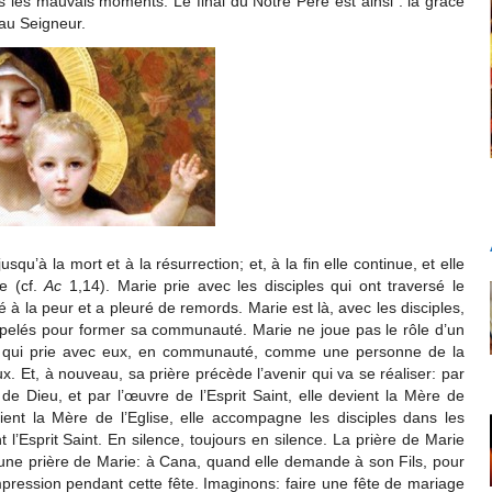
 les mauvais moments. Le final du Notre Père est ainsi : la grâce
au Seigneur.
u’à la mort et à la résurrection; et, à la fin elle continue, et elle
e (cf.
Ac
1,14). Marie prie avec les disciples qui ont traversé le
é à la peur et a pleuré de remords. Marie est là, avec les disciples,
pelés pour former sa communauté. Marie ne joue pas le rôle d’un
us qui prie avec eux, en communauté, comme une personne de la
. Et, à nouveau, sa prière précède l’avenir qui va se réaliser: par
 de Dieu, et par l’œuvre de l’Esprit Saint, elle devient la Mère de
evient la Mère de l’Eglise, elle accompagne les disciples dans les
 l’Esprit Saint. En silence, toujours en silence. La prière de Marie
 une prière de Marie: à Cana, quand elle demande à son Fils, pour
pression pendant cette fête. Imaginons: faire une fête de mariage