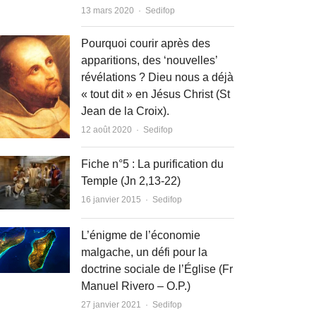
Author
13 mars 2020
Sedifop
Pourquoi courir après des
apparitions, des ‘nouvelles’
révélations ? Dieu nous a déjà
« tout dit » en Jésus Christ (St
Jean de la Croix).
Author
12 août 2020
Sedifop
Fiche n°5 : La purification du
Temple (Jn 2,13-22)
Author
16 janvier 2015
Sedifop
L’énigme de l’économie
malgache, un défi pour la
doctrine sociale de l’Église (Fr
Manuel Rivero – O.P.)
Author
27 janvier 2021
Sedifop