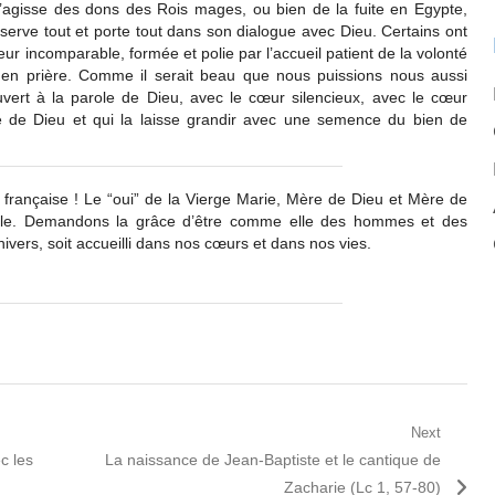
’agisse des dons des Rois mages, ou bien de la fuite en Egypte,
nserve tout et porte tout dans son dialogue avec Dieu. Certains ont
r incomparable, formée et polie par l’accueil patient de la volonté
 en prière. Comme il serait beau que nous puissions nous aussi
ert à la parole de Dieu, avec le cœur silencieux, avec le cœur
le de Dieu et qui la laisse grandir avec une semence du bien de
française ! Le “oui” de la Vierge Marie, Mère de Dieu et Mère de
able. Demandons la grâce d’être comme elle des hommes et des
nivers, soit accueilli dans nos cœurs et dans nos vies.
Next
Next
c les
La naissance de Jean-Baptiste et le cantique de
post:
Zacharie (Lc 1, 57-80)