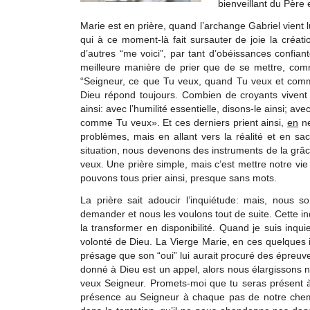
bienveillant du Père 
Marie est en prière, quand l’archange Gabriel vient 
qui à ce moment-là fait sursauter de joie la créatio
d’autres “me voici”, par tant d’obéissances confiant
meilleure manière de prier que de se mettre, com
“Seigneur, ce que Tu veux, quand Tu veux et comme
Dieu répond toujours. Combien de croyants vivent 
ainsi: avec l’humilité essentielle, disons-le ainsi; 
comme Tu veux». Et ces derniers prient ainsi,
en
ne
problèmes, mais en allant vers la réalité et en s
situation, nous devenons des instruments de la gr
veux. Une prière simple, mais c’est mettre notre vi
pouvons tous prier ainsi, presque sans mots.
La prière sait adoucir l’inquiétude: mais, nous 
demander et nous les voulons tout de suite. Cette inqu
la transformer en disponibilité. Quand je suis inqu
volonté de Dieu. La Vierge Marie, en ces quelques i
présage que son “oui” lui aurait procuré des épreuv
donné à Dieu est un appel, alors nous élargissons n
veux Seigneur. Promets-moi que tu seras présent
présence au Seigneur à chaque pas de notre chemi