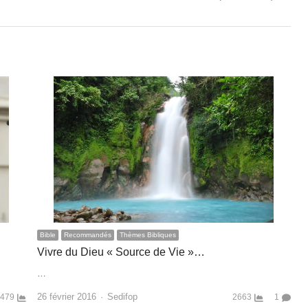
Bible
Recommandés
Thèmes Bibliques
Vivre du Dieu « Source de Vie »…
…
Author
26 février 2016
Sedifop
479
2663
1