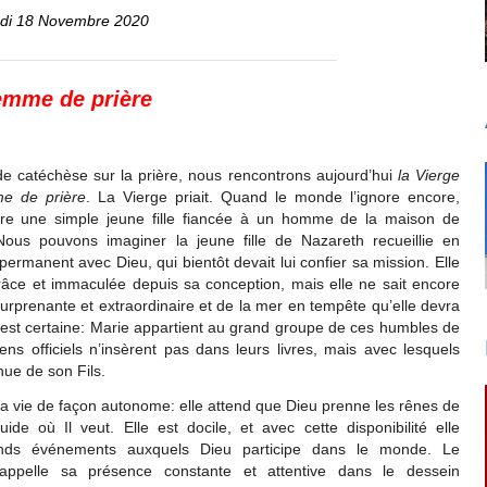
di 18 Novembre 2020
femme de prière
e catéchèse sur la prière, nous rencontrons aujourd’hui
la Vierge
e de prière
. La Vierge priait. Quand le monde l’ignore encore,
ore une simple jeune fille fiancée à un homme de la maison de
Nous pouvons imaginer la jeune fille de Nazareth recueillie en
permanent avec Dieu, qui bientôt devait lui confier sa mission. Elle
râce et immaculée depuis sa conception, mais elle ne sait encore
surprenante et extraordinaire et de la mer en tempête qu’elle devra
 est certaine: Marie appartient au grand groupe de ces humbles de
ens officiels n’insèrent pas dans leurs livres, mais avec lesquels
nue de son Fils.
sa vie de façon autonome: elle attend que Dieu prenne les rênes de
de où Il veut. Elle est docile, et avec cette disponibilité elle
ands événements auxquels Dieu participe dans le monde. Le
appelle sa présence constante et attentive dans le dessein