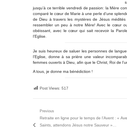
s
jusqu’à ce terrible vendredi de passion: la Mère co
comparé le cœur de Marie à une perle d’une splendeu
de Dieu à travers les mystères de Jésus médités
ressembler un peu à notre Mère! Avec le cœur ouv
obéissant, avec le cœur qui sait recevoir la Paro
l’Eglise.
Je suis heureux de saluer les personnes de langue 
l’Eglise, donne à sa prière une valeur incompar
femmes ouverts à Dieu, afin que le Christ, Roi de l’u
A tous, je donne ma bénédiction !
Post Views:
517
Navigation
Previous
Previous
Retraite en ligne pour le temps de l’Avent : « Ave
de
post:
Saints, attendons Jésus notre Sauveur »…