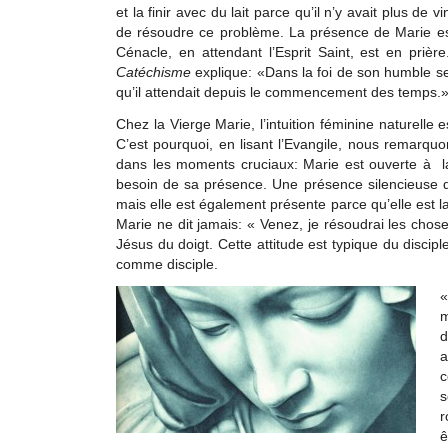
et la finir avec du lait parce qu’il n’y avait plus de
de résoudre ce problème. La présence de Marie est
Cénacle, en attendant l’Esprit Saint, est en prière.
Catéchisme
explique: «Dans la foi de son humble ser
qu’il attendait depuis le commencement des temps.»
Chez la Vierge Marie, l’intuition féminine naturelle 
C’est pourquoi, en lisant l’Evangile, nous remarquo
dans les moments cruciaux: Marie est ouverte à la
besoin de sa présence. Une présence silencieuse de
mais elle est également présente parce qu’elle est la
Marie ne dit jamais: « Venez, je résoudrai les choses
Jésus du doigt. Cette attitude est typique du disciple
comme disciple.
«
m
d
a
c
s
r
ê