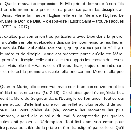
 vin ! Quelle mauvaise impression! Et Elle prie et demande à son Fils
 en elle-même une prière, et sa présence parmi les disciples au
 Ainsi, Marie fait naître l’Eglise, elle est la Mère de l’Eglise. Le
vante le Don de Dieu – c’est-à-dire l’Esprit Saint – trouve l’accueil
 (
CEC
, n. 2617).
est exaltée par son union très particulière avec Dieu dans la prière.
ns qu’elle semble quelquefois disparaître, pour ensuite réaffleurer
 voix de Dieu qui guide son cœur, qui guide ses pas là où il y a
 mère et de disciple. Marie est présente parce qu’elle est Mère,
 première disciple, celle qui a le mieux appris les choses de Jésus.
». Mais elle dit: «Faites ce qu’Il vous dira», toujours en indiquant
, et elle est la première disciple: elle prie comme Mère et elle prie
Quant à Marie, elle conservait avec soin tous ces souvenirs et les
éditait en son cœur» (
Lc
2,19). C’est ainsi que l’évangéliste Luc
écrit la Mère du Seigneur dans l’Evangile de l’enfance. Tout ce qui
rrive autour d’elle finit par avoir un reflet au plus profond de son
œur: les jours pleins de joie, comme les moments les plus
ombres, quand elle aussi a du mal à comprendre par quelles
outes doit passer la Rédemption. Tout finit dans son cœur, pour
tre passé au crible de la prière et être transfiguré par celle-ci. Qu’il