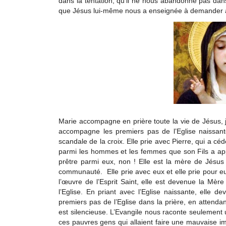
dans la tentation, qu’il ne nous abandonne pas dans
que Jésus lui-même nous a enseignée à demander 
Marie accompagne en prière toute la vie de Jésus, jusq
accompagne les premiers pas de l’Eglise naissant
scandale de la croix. Elle prie avec Pierre, qui a céd
parmi les hommes et les femmes que son Fils a ap
prêtre parmi eux, non ! Elle est la mère de Jés
communauté. Elle prie avec eux et elle prie pour eux
l’œuvre de l’Esprit Saint, elle est devenue la Mère
l’Eglise. En priant avec l’Eglise naissante, elle d
premiers pas de l’Eglise dans la prière, en attendant
est silencieuse. L’Evangile nous raconte seulement
ces pauvres gens qui allaient faire une mauvaise im