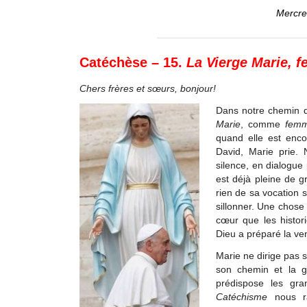
Mercre
Catéchèse – 15.
La Vierge Marie, 
Chers frères et sœurs, bonjour!
Dans notre chemin d
Marie
, comme
femm
quand elle est enc
David, Marie prie. 
silence, en dialogue 
est déjà pleine de g
rien de sa vocation 
sillonner. Une chose
cœur que les histori
Dieu a préparé la ve
Marie ne dirige pas 
son chemin et la gui
prédispose les gr
Catéchisme
nous r