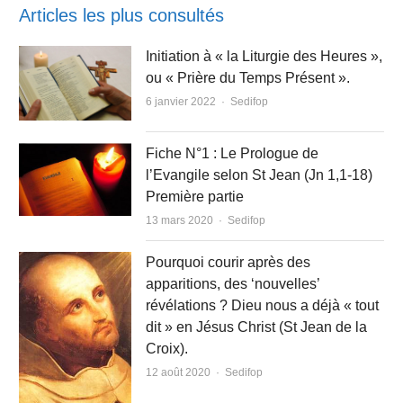
Articles les plus consultés
Initiation à « la Liturgie des Heures »,
ou « Prière du Temps Présent ».
Author
6 janvier 2022
Sedifop
Fiche N°1 : Le Prologue de
l’Evangile selon St Jean (Jn 1,1-18)
Première partie
Author
13 mars 2020
Sedifop
Pourquoi courir après des
apparitions, des ‘nouvelles’
révélations ? Dieu nous a déjà « tout
dit » en Jésus Christ (St Jean de la
Croix).
Author
12 août 2020
Sedifop