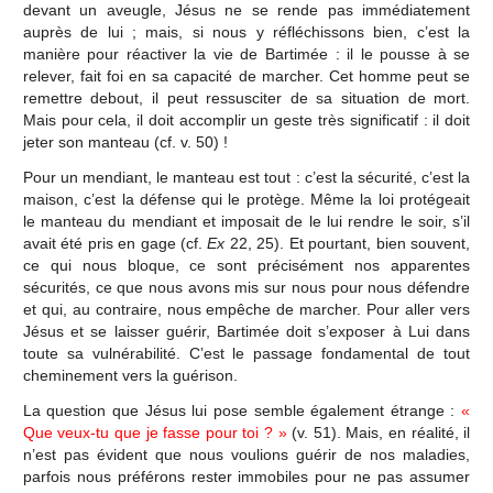
devant un aveugle, Jésus ne se rende pas immédiatement
auprès de lui ; mais, si nous y réfléchissons bien, c’est la
manière pour réactiver la vie de Bartimée : il le pousse à se
relever, fait foi en sa capacité de marcher. Cet homme peut se
remettre debout, il peut ressusciter de sa situation de mort.
Mais pour cela, il doit accomplir un geste très significatif : il doit
jeter son manteau (cf. v. 50) !
Pour un mendiant, le manteau est tout : c’est la sécurité, c’est la
maison, c’est la défense qui le protège. Même la loi protégeait
le manteau du mendiant et imposait de le lui rendre le soir, s’il
avait été pris en gage (cf.
Ex
22, 25). Et pourtant, bien souvent,
ce qui nous bloque, ce sont précisément nos apparentes
sécurités, ce que nous avons mis sur nous pour nous défendre
et qui, au contraire, nous empêche de marcher. Pour aller vers
Jésus et se laisser guérir, Bartimée doit s’exposer à Lui dans
toute sa vulnérabilité. C’est le passage fondamental de tout
cheminement vers la guérison.
La question que Jésus lui pose semble également étrange :
«
Que veux-tu que je fasse pour toi ? »
(v. 51). Mais, en réalité, il
n’est pas évident que nous voulions guérir de nos maladies,
parfois nous préférons rester immobiles pour ne pas assumer