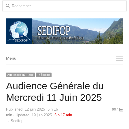
Rechercher :
Menu
Menu
Audiences du Pape
Théologie
Audience Générale du
Mercredi 11 Juin 2025
Published:
12 juin 2025
5 h 16
907
min
Updated: 19 juin 2025
5 h 17 min
Author
Sedifop