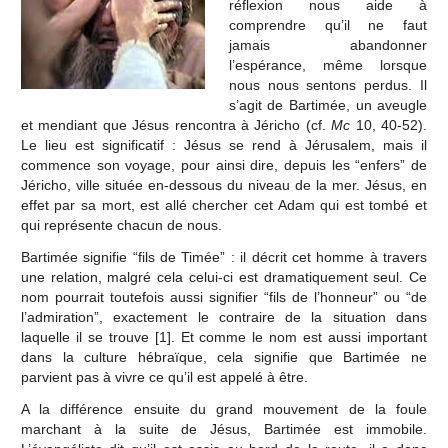
réflexion nous aide à
comprendre qu’il ne faut
jamais abandonner
l’espérance, même lorsque
nous nous sentons perdus. Il
s’agit de Bartimée, un aveugle
et mendiant que Jésus rencontra à Jéricho (cf.
Mc
10, 40-52).
Le lieu est significatif : Jésus se rend à Jérusalem, mais il
commence son voyage, pour ainsi dire, depuis les “enfers” de
Jéricho, ville située en-dessous du niveau de la mer. Jésus, en
effet par sa mort, est allé chercher cet Adam qui est tombé et
qui représente chacun de nous.
Bartimée signifie “fils de Timée” : il décrit cet homme à travers
une relation, malgré cela celui-ci est dramatiquement seul. Ce
nom pourrait toutefois aussi signifier “fils de l’honneur” ou “de
l’admiration”, exactement le contraire de la situation dans
laquelle il se trouve
[1]
. Et comme le nom est aussi important
dans la culture hébraïque, cela signifie que Bartimée ne
parvient pas à vivre ce qu’il est appelé à être.
A la différence ensuite du grand mouvement de la foule
marchant à la suite de Jésus, Bartimée est immobile.