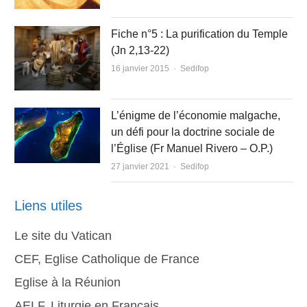
Fiche n°5 : La purification du Temple
(Jn 2,13-22)
Author
16 janvier 2015
Sedifop
L’énigme de l’économie malgache,
un défi pour la doctrine sociale de
l’Église (Fr Manuel Rivero – O.P.)
Author
27 janvier 2021
Sedifop
Liens utiles
Le site du Vatican
CEF, Eglise Catholique de France
Eglise à la Réunion
AELF, Liturgie en Français