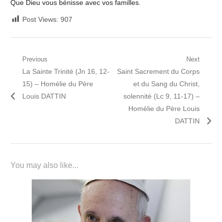
Que Dieu vous bénisse avec vos familles.
Post Views:
907
Navigation
Previous
Next
Previous
Next
La Sainte Trinité (Jn 16, 12-
Saint Sacrement du Corps
de
post:
post:
15) – Homélie du Père
et du Sang du Christ,
l’article
Louis DATTIN
solennité (Lc 9, 11-17) –
Homélie du Père Louis
DATTIN
You may also like...