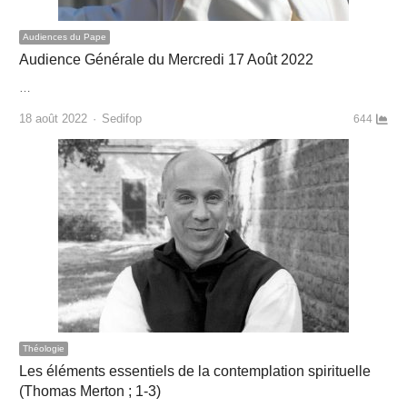
Audiences du Pape
Audience Générale du Mercredi 17 Août 2022
…
Author
18 août 2022
Sedifop
644
Théologie
Les éléments essentiels de la contemplation spirituelle
(Thomas Merton ; 1-3)