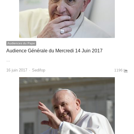
Audiences du Pape
Audience Générale du Mercredi 14 Juin 2017
…
Author
16 juin 2017
Sedifop
1196