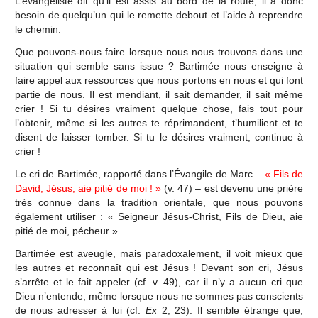
L’évangéliste dit qu’il est assis au bord de la route, il a donc
besoin de quelqu’un qui le remette debout et l’aide à reprendre
le chemin.
Que pouvons-nous faire lorsque nous nous trouvons dans une
situation qui semble sans issue ? Bartimée nous enseigne à
faire appel aux ressources que nous portons en nous et qui font
partie de nous. Il est mendiant, il sait demander, il sait même
crier ! Si tu désires vraiment quelque chose, fais tout pour
l’obtenir, même si les autres te réprimandent, t’humilient et te
disent de laisser tomber. Si tu le désires vraiment, continue à
crier !
Le cri de Bartimée, rapporté dans l’Évangile de Marc –
« Fils de
David, Jésus, aie pitié de moi ! »
(v. 47) – est devenu une prière
très connue dans la tradition orientale, que nous pouvons
également utiliser : « Seigneur Jésus-Christ, Fils de Dieu, aie
pitié de moi, pécheur ».
Bartimée est aveugle, mais paradoxalement, il voit mieux que
les autres et reconnaît qui est Jésus ! Devant son cri, Jésus
s’arrête et le fait appeler (cf. v. 49), car il n’y a aucun cri que
Dieu n’entende, même lorsque nous ne sommes pas conscients
de nous adresser à lui (cf.
Ex
2, 23). Il semble étrange que,