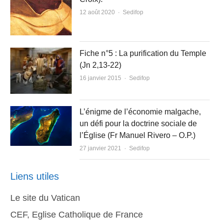
Author
12 août 2020
Sedifop
Fiche n°5 : La purification du Temple
(Jn 2,13-22)
Author
16 janvier 2015
Sedifop
L’énigme de l’économie malgache,
un défi pour la doctrine sociale de
l’Église (Fr Manuel Rivero – O.P.)
Author
27 janvier 2021
Sedifop
Liens utiles
Le site du Vatican
CEF, Eglise Catholique de France