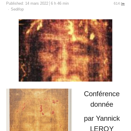
Published:
14 mars 2022
6 h 46 min
614
Author
Sedifop
Conférence
donnée
par Yannick
LEROY