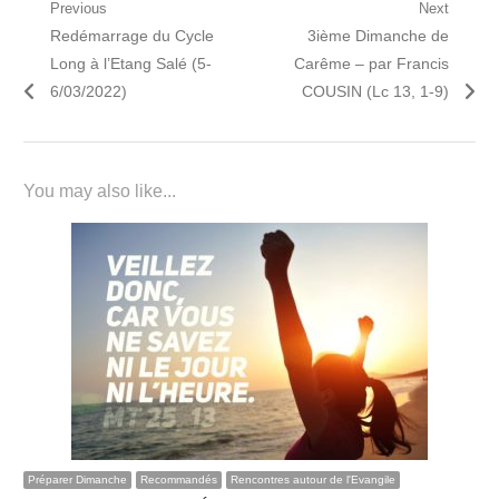
Navigation
Previous
Next
Previous
Next
Redémarrage du Cycle
3ième Dimanche de
de
post:
post:
Long à l’Etang Salé (5-
Carême – par Francis
l’article
6/03/2022)
COUSIN (Lc 13, 1-9)
You may also like...
Préparer Dimanche
Recommandés
Rencontres autour de l'Evangile