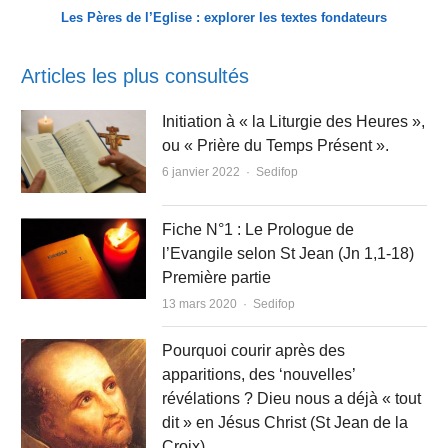
Les Pères de l’Eglise : explorer les textes fondateurs
Articles les plus consultés
Initiation à « la Liturgie des Heures »,
ou « Prière du Temps Présent ».
Author
6 janvier 2022
Sedifop
Fiche N°1 : Le Prologue de
l’Evangile selon St Jean (Jn 1,1-18)
Première partie
Author
13 mars 2020
Sedifop
Pourquoi courir après des
apparitions, des ‘nouvelles’
révélations ? Dieu nous a déjà « tout
dit » en Jésus Christ (St Jean de la
Croix).