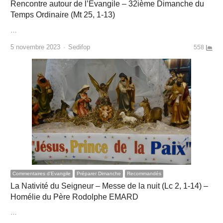
Rencontre autour de l’Évangile – 32ième Dimanche du
Temps Ordinaire (Mt 25, 1-13)
…
Author
5 novembre 2023
Sedifop
558
Commentaires d'Evangile
Préparer Dimanche
Recommandés
La Nativité du Seigneur – Messe de la nuit (Lc 2, 1-14) –
Homélie du Père Rodolphe EMARD
…