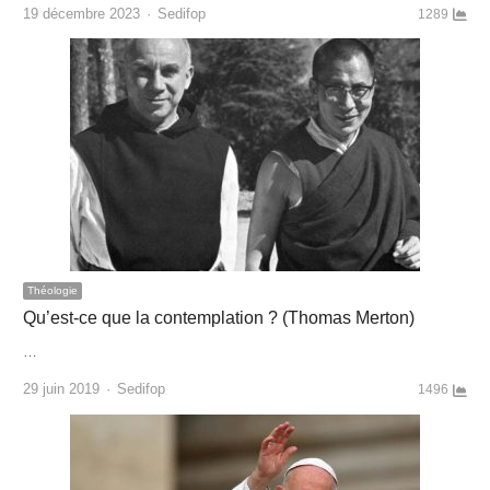
Author
19 décembre 2023
Sedifop
1289
Théologie
Qu’est-ce que la contemplation ? (Thomas Merton)
…
Author
29 juin 2019
Sedifop
1496