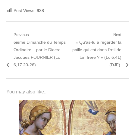
Post Views:
938
Navigation
Previous
Next
Previous
Next
6ième Dimanche du Temps
« Qu’as-tu à regarder la
de
post:
post:
Ordinaire – par le Diacre
paille qui est dans l’œil de
l’article
Jacques FOURNIER (Lc
ton frère ? » (Lc 6,41)
6,17.20-26)
(DJF).
You may also like...