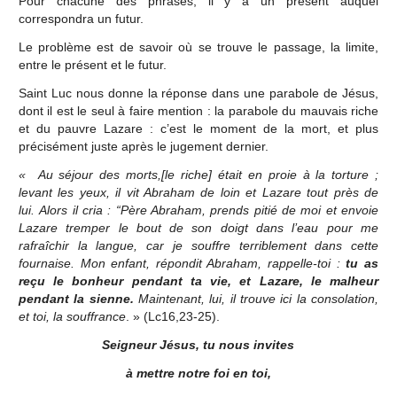
Pour chacune des phrases, il y a un présent auquel
correspondra un futur.
Le problème est de savoir où se trouve le passage, la limite,
entre le présent et le futur.
Saint Luc nous donne la réponse dans une parabole de Jésus,
dont il est le seul à faire mention : la parabole du mauvais riche
et du pauvre Lazare : c’est le moment de la mort, et plus
précisément juste après le jugement dernier.
« Au séjour des morts,[le riche] était en proie à la torture ;
levant les yeux, il vit Abraham de loin et Lazare tout près de
lui. Alors il cria : “Père Abraham, prends pitié de moi et envoie
Lazare tremper le bout de son doigt dans l’eau pour me
rafraîchir la langue, car je souffre terriblement dans cette
fournaise. Mon enfant, répondit Abraham, rappelle-toi :
tu as
reçu le bonheur pendant ta vie, et Lazare, le malheur
pendant la sienne.
Maintenant, lui, il trouve ici la consolation,
et toi, la souffrance
. » (Lc16,23-25).
Seigneur Jésus, tu nous invites
à mettre notre foi en toi,