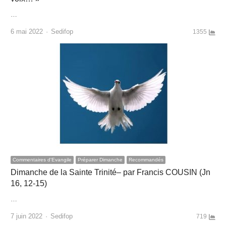
…
Author
6 mai 2022
Sedifop
1355
Commentaires d'Evangile
Préparer Dimanche
Recommandés
Dimanche de la Sainte Trinité– par Francis COUSIN (Jn
16, 12-15)
…
Author
7 juin 2022
Sedifop
719