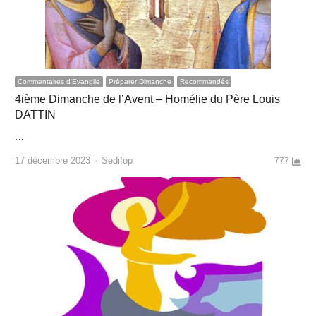
Commentaires d'Evangile
Préparer Dimanche
Recommandés
4ième Dimanche de l’Avent – Homélie du Père Louis
DATTIN
…
Author
17 décembre 2023
Sedifop
777