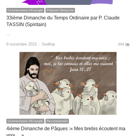
Commentaires d'Evangile
Préparer Dimanche
33ième Dimanche du Temps Ordinaire par P. Claude
TASSIN (Spiritain)
…
Author
9 novembre 2015
Sedifop
899
Commentaires d'Evangile
Recommandés
4ième Dimanche de Pâques :« Mes brebis écoutent ma
voix… »