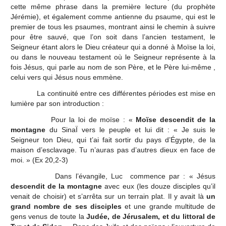
cette même phrase dans la première lecture (du prophète
Jérémie), et également comme antienne du psaume, qui est le
premier de tous les psaumes, montrant ainsi le chemin à suivre
pour être sauvé, que l’on soit dans l’ancien testament, le
Seigneur étant alors le Dieu créateur qui a donné à Moïse la loi,
ou dans le nouveau testament où le Seigneur représente à la
fois Jésus, qui parle au nom de son Père, et le Père lui-même ,
celui vers qui Jésus nous emmène.
La continuité entre ces différentes périodes est mise en
lumière par son introduction :
Pour la loi de moïse : «
Moïse descendit de la
montagne
du SinaÏ vers le peuple et lui dit : « Je suis le
Seigneur ton Dieu, qui t’ai fait sortir du pays d’Égypte, de la
maison d’esclavage. Tu n’auras pas d’autres dieux en face de
moi. » (Ex 20,2-3)
Dans l’évangile, Luc commence par : « Jésus
descendit de la montagne
avec eux (les douze disciples qu’il
venait de choisir) et s’arrêta sur un terrain plat. Il y avait là
un
grand nombre de ses disciples
et une grande multitude de
gens venus de toute la
Judée, de Jérusalem, et du littoral de