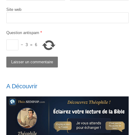
Site web
Question antispam
*
−
3
=
6
A Découvrir