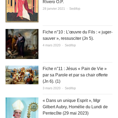
Rivero O.P.
Author
28 janvier 2021
Sedifop
Fiche n°10 : L’œuvre du Fils : « juger-
sauver », ressusciter (Jn 5).
Author
4 mars 2020
Sedifop
Fiche n°11 : Jésus « Pain de Vie »
par sa Parole et par sa chair offerte
(Jn 6). (1)
Author
3 mars 2020
Sedifop
« Dans un unique Esprit », Mgr
Gilbert Aubry, Homélie du Lundi de
Pentecôte (29 mai 2023)