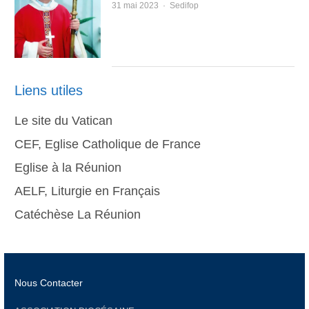
Author
31 mai 2023
Sedifop
Liens utiles
Le site du Vatican
CEF, Eglise Catholique de France
Eglise à la Réunion
AELF, Liturgie en Français
Catéchèse La Réunion
Nous Contacter